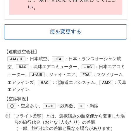
い。
便を変更する
【運航航空会社】
：日本航空、
：日本トランスオーシャン航
JAL/JL
JTA
空、
：琉球エアコミューター、
：日本エアコミ
RAC
JAC
ューター、
：ジェイ・エア、
：フジドリーム
J-AIR
FDA
エアラインズ、
：北海道エアシステム、
：天草
HAC
AMX
エアライン
【空席状況】
：空席あり、
：残席数、
：満席
〇
1～8
×
※1［フライト差額］とは、選択済みの航空便から変更した場
合の旅行代金（おとな1人あたり）の差額
（一部、旅行代金の差額と異なる場合があります）