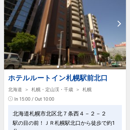
クローク」完備。荷物を預けて身軽に観
7階ロビーに多彩なアメニティをご用意
光！
しておりますので、ご利用分をお部屋ま
・スキンケアアメニティやアイマスクな
でお持ちください。
ど、アメニティも幅広くご用意。
━━ご案内━━
━━朝食のご案内━━
・チェックイン14時～／チェックアウト
北海道の「なまらうまい」をたっぷり詰
11時
め込んだ朝食ビュッフェ
・当館には無料の駐車場はございませ
【会場】ボンサルーテ・カフェ
ん。
ホテルルートイン札幌駅前北口
【営業時間】6:30～10:00閉店（9:40最
●近隣の契約駐車場（1泊1500円）12:00
終入店）
北海道
札幌・定山渓・千歳
札幌
～翌12:00 ※大きさ制限有り
【料金】大人・小学生2500円（税
三井のリパーク読売北海道ビル駐車場
In 15:00 / Out 10:00
込）、未就学児代金不要
（ホテル1F）／三井のリパーク札幌駅南
ご利用の際は、フロントまでお申し付け
北海道札幌市北区北７条西４－２－２
口
ください。
駅の目の前！ＪＲ札幌駅北口から徒歩で約1