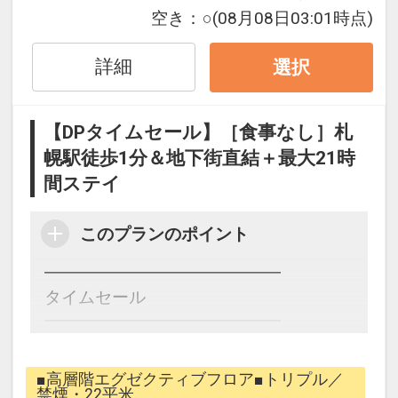
空き：
○
(08月08日03:01時点)
際も濡れずに安心です。
・新千歳空港行バス乗り場目の前で、荷
詳細
物を持っていても楽々。
選択
・ビル内には、北海道グルメを味わえる
居酒屋も豊富に揃っております。
【DPタイムセール】［食事なし］札
幌駅徒歩1分＆地下街直結＋最大21時
■かゆいところに手が届く【快適サービ
間ステイ
ス】
・【チェックイン14時、チェックアウト
このプランのポイント
11時】の、ゆとりある滞在時間。
・「手荷物預かり（代金不要）＆セルフ
━━━━━━━━━━━━━━
クローク」完備。荷物を預けて身軽に観
タイムセール
光！
━━━━━━━━━━━━━━
・スキンケアアメニティやアイマスクな
北海道旅をするなら、快適なホテルステ
ど、アメニティも幅広くご用意。
イを叶える当館で♪
■高層階エグゼクティブフロア■トリプル／
禁煙・22平米