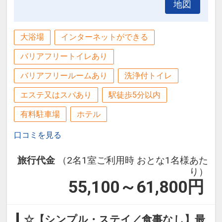
地図
大浴場
インターネットができる
バリアフリートイレあり
バリアフリールームあり
洗浄付トイレ
エステ又はスパあり
駅徒歩5分以内
有料駐車場
ホテル
口コミを見る
旅行代金
（2名1室ご利用時 おとな1名様あた
り）
55,100～61,800
円
☆【シンプル・ステイ／食事なし】最