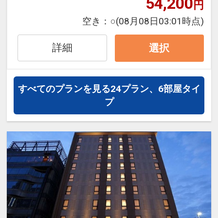
54,200
円
より徒歩1分
空き：
○
(08月08日03:01時点)
【館内のご案内】
・有料駐車場有（先着順）
詳細
選択
・レストラン
・売店
・コインランドリーコーナー（有料）
すべてのプランを見る
24プラン、6部屋タイ
・レストランプラザ札幌（併設されてい
プ
ます）
・北海道銀行
設定期間：2021年12月29日～2027年2
月28日
インターネットコース番号：DP-2-
200000007100