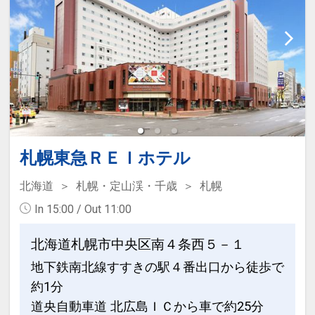
付けください。
・札幌市営地下鉄「大通」駅「2番出
口」より徒歩1分
■大浴場のご案内
・JR札幌駅より徒歩約12分（地下歩行空
≪時間≫午後3時から午前2時／午前6時
間）
から午前10時
・ホテル前に新千歳空港連絡バス停留所
※サウナ・露天風呂・ジャグジー等はご
あり（停留所：ホテルリソルトリニティ
ざいません。
札幌前）
札幌東急ＲＥＩホテル
■駐車場のご案内
■ホテルから観光地へのアクセス
≪料金≫ホテル立体駐車場1，800円／1
北海道
札幌・定山渓・千歳
札幌
・大通公園 徒歩 約1分
泊
・さっぽろテレビ塔 徒歩 約5分
In 15:00 / Out 11:00
≪時間≫午後12時から翌午後12時まで
・二条市場 徒歩 約15分
≪制限≫車高2m・幅1.8m以内（規格外
北海道札幌市中央区南４条西５－１
・札幌市時計台 徒歩 約8分
は利用不可）
地下鉄南北線すすきの駅４番出口から徒歩で
※予約制ではなく先着順のお預かりとな
設定期間：2024年4月9日～2027年6月
約1分
り、満車時には提携駐車場へのご案内と
30日
道央自動車道 北広島ＩＣから車で約25分
なります。