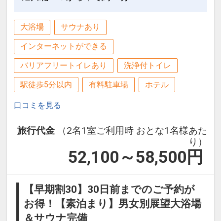
《お車でお越しのお客様》
大浴場
サウナあり
インターネットができる
（専用駐車場は御座いません）
提携駐車場のご案内
バリアフリートイレあり
洗浄付トイレ
ホテル近隣の
駅徒歩5分以内
有料駐車場
ホテル
タイムズすすきの6・3（南６西３）
タイムズすすきの6・5（南６西５）
口コミを見る
タイムズすすきの6・6（南６西６）
タイムズすすきの8・4（南８西４）
旅行代金
（2名1室ご利用時 おとな1名様あた
り）
52,100～58,500
円
ご提携料金でご利用頂けます（入庫から
24時間利用1泊1600円）
満車の場合は不可
【早期割30】30日前までのご予約が
お得！【素泊まり】男女別展望大浴場
設定期間：2022年1月24日～2026年11
＆サウナ完備
月30日