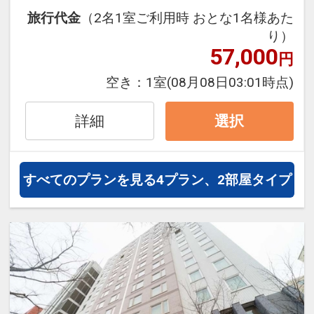
31日
旅行代金
（2名1室ご利用時 おとな1名様あた
インターネットコース番号：DP-1-
り）
17233075
57,000
円
空き：
1室
(08月08日03:01時点)
詳細
選択
すべてのプランを見る
4プラン、2部屋タイプ