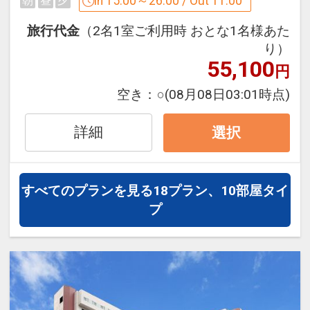
食事なしのシンプルなプランです。
In 15:00～26:00 / Out 11:00
朝
昼
夕
※サウナ・露天風呂・ジャグジー等はご
ざいません。
旅行代金
（2名1室ご利用時 おとな1名様あた
■連泊利用における客室滞在清掃につい
り）
て
55,100
■駐車場のご案内
円
環境保護の取り組みとして、連泊での客
≪料金≫ホテル立体駐車場1，800円／1
空き：
○
(08月08日03:01時点)
室清掃は、
泊
「タオル／バスタオル交換、ごみ回収、
≪時間≫午後12時から翌午後12時まで
詳細
ミネラルウォーター補充」のみの入室し
選択
≪制限≫車高2m・幅1.8m以内（規格外
ない清掃スタイルとさせていただきま
は利用不可）
す。
※予約制ではなく先着順のお預かりとな
※衛生管理の都合上、4泊ごとに清掃を
すべてのプランを見る
18プラン、10部屋タイ
り、満車時には提携駐車場へのご案内と
させていただきます。（3連泊までの滞
プ
なります。
在の場合、入室清掃はいたしません。）
※提携駐車場ご利用時、精算処理がござ
※清掃日以外の追加清掃をご希望の場
いますので、入庫時に発券されます駐車
合、追加料金（1室1，500円）にて入室
券をホテルフロントへご提示ください。
での清掃を行うことも可能です。
当日午前10時までにフロントにてお申し
■ホテルまでのアクセス