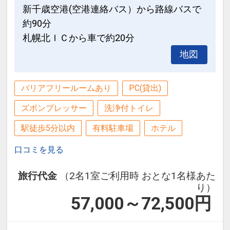
新千歳空港(空港連絡バス）から路線バスで
約90分
札幌北ＩＣから車で約20分
地図
バリアフリールームあり
PC(貸出)
ズボンプレッサー
洗浄付トイレ
駅徒歩5分以内
有料駐車場
ホテル
口コミを見る
旅行代金
（2名1室ご利用時 おとな1名様あた
り）
57,000～72,500
円