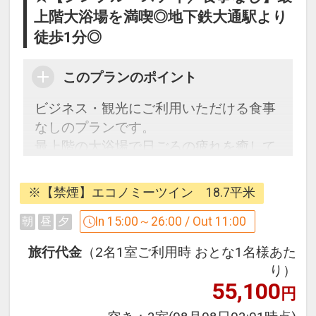
上階大浴場を満喫◎地下鉄大通駅より
徒歩1分◎
このプランのポイント
ビジネス・観光にご利用いただける食事
なしのプランです。
最上階の大浴場で日ごろの疲れを癒して
ください。
※【禁煙】エコノミーツイン 18.7平米
■プラン内容
食事なしのシンプルなプランです。
In 15:00～26:00 / Out 11:00
朝
昼
夕
旅行代金
（2名1室ご利用時 おとな1名様あた
■連泊利用における客室滞在清掃につい
り）
て
55,100
円
環境保護の取り組みとして、連泊での客