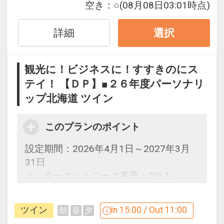
空き：
○
(08月08日03:01時点)
24時間対応のフロントだからチェックイ
ンが遅くなっても大丈夫♪
詳細
選択
セキュリティもしっかりとしていてホテ
観光に！ビジネスに！すすきのにス
ル玄関はオートロック！
テイ！ 【ＤＰ】■２６年度パーソナリ
ップ北海道 ツイン
【客室について】
●全室禁煙ルーム（館内４箇所に喫煙ブ
ースを設置）
このプランのポイント
●浴室・トイレ・洗面台が独立した設計
設定期間：2026年4月1日～2027年3月
「3点分離」浴室は浴槽外で身体を洗え
31日
るスペースを完備
インターネットコース番号：DP-1-
●スタイリューション製ポケットコイル
17341632
採用のベッドとロフテーオリジナル快眠
枕
ツイン
In 15:00 / Out 11:00
朝
昼
夕
●非接触型カードキーシステム＆自動チ