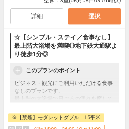
空き：
3室
(08月08日03:01時点)
室清掃は、
「タオル／バスタオル交換、ごみ回収、
詳細
ミネラルウォーター補充」のみの入室し
選択
ない清掃スタイルとさせていただきま
す。
☆【シンプル・ステイ／食事なし】
※衛生管理の都合上、4泊ごとに清掃を
最上階大浴場を満喫◎地下鉄大通駅よ
させていただきます。（3連泊までの滞
り徒歩1分◎
在の場合、入室清掃はいたしません。）
※清掃日以外の追加清掃をご希望の場
このプランのポイント
合、追加料金（1室1，500円）にて入室
での清掃を行うことも可能です。
ビジネス・観光にご利用いただける食事
当日午前10時までにフロントにてお申し
なしのプランです。
付けください。
最上階の大浴場で日ごろの疲れを癒して
ください。
■大浴場のご案内
≪時間≫午後3時から午前2時／午前6時
※【禁煙】モダレットダブル 15平米
■プラン内容
から午前10時