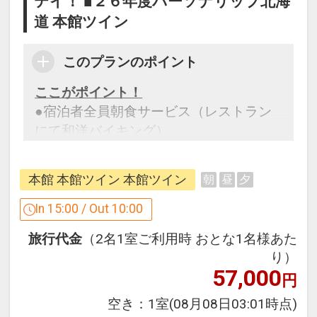
～翌12:00 ※大きさ制限有り
テイ！ ■２６年度パーソナリップ北海
三井のリパーク読売北海道ビル駐車場
道 本館ツイン
（ホテル1F）／三井のリパーク札幌駅南
口
このプランのポイント
ここがポイント！
設定期間：2024年6月17日～2027年6月
●宿泊者全員朝食サービス（レストラン
30日
にて和洋バイキング）
インターネットコース番号：DP-2-
200000032421
※旅行代金に含まれます。
本館 本館ツイン 本館ツイン
朝
昼
夕
設定期間：2026年4月1日～2027年3月
In 15:00 / Out 10:00
31日
旅行代金
（2名1室ご利用時 おとな1名様あた
インターネットコース番号：DP-1-
り）
17233075
57,000
円
空き：
1室
(08月08日03:01時点)