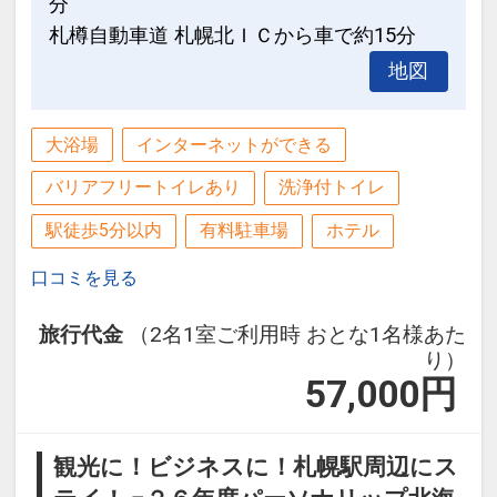
設定期間：2024年6月17日～2027年6月
分
30日
札樽自動車道 札幌北ＩＣから車で約15分
━━SDGs・環境保護への取り組み━━
インターネットコース番号：DP-2-
地図
プラスチック製品の削減のため、お部屋
200000032421
にご用意するアメニティを必要最小限に
しております。
大浴場
インターネットができる
7階ロビーに多彩なアメニティをご用意
バリアフリートイレあり
洗浄付トイレ
しておりますので、ご利用分をお部屋ま
でお持ちください。
駅徒歩5分以内
有料駐車場
ホテル
口コミを見る
━━ご案内━━
旅行代金
（2名1室ご利用時 おとな1名様あた
・チェックイン14時～／チェックアウト
り）
11時
57,000
円
・当館には無料の駐車場はございませ
ん。
観光に！ビジネスに！札幌駅周辺にス
●近隣の契約駐車場（1泊1500円）12:00