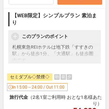
・徒歩5分圏内にコンビニ複数あり
【WEB限定】シンプルプラン 素泊ま
設定期間：2022年11月9日～2027年2月
り
28日
インターネットコース番号：DP-2-
このプランのポイント
200000007104
札幌東急REIホテルは地下鉄「すすきの
駅」から徒歩1分、「大通駅」も徒歩圏
内です。
旅行の予定が決まったら早めのご予約
を。
セミダブル◇禁煙◇
朝
昼
夕
【ホテル情報】
In 15:00～24:00 / Out 11:00
・北海道札幌市中央区南4条西5丁目1番
旅行代金
（2名1室ご利用時 おとな1名様あた
地
り）
・地下鉄南北線すすきの駅（4番出口）