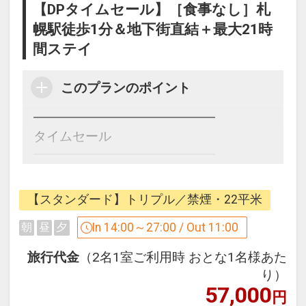
【DPタイムセール】［食事なし］札
幌駅徒歩1分＆地下街直結＋最大21時
間ステイ
このプランのポイント
━━━━━━━━━━━━━━
タイムセール
━━━━━━━━━━━━━━
北海道旅をするなら、快適なホテルステ
イを叶える当館で♪
【スタンダード】トリプル／禁煙・22平米
In 14:00～27:00 / Out 11:00
朝
昼
夕
■観光にもビジネスにも♪【抜群のアクセ
旅行代金
（2名1室ご利用時 おとな1名様あた
ス】
り）
・JR札幌駅南口より徒歩1分！
57,000
円
・地下街APIAも直結しており、雨や雪の