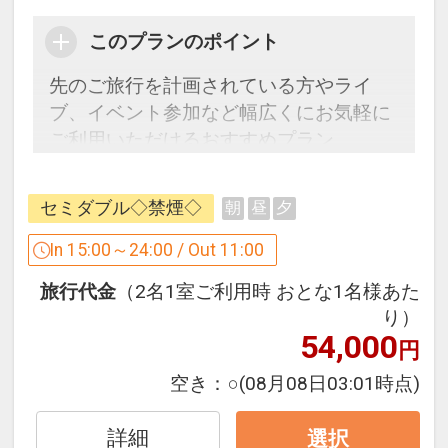
・二条市場 徒歩 約15分
・札幌市時計台 徒歩 約8分
このプランのポイント
先のご旅行を計画されている方やライ
設定期間：2024年4月9日～2027年6月
ブ、イベント参加など幅広くにお気軽に
30日
ご利用いただけるおすすめプラン。
インターネットコース番号：DP-2-
地下鉄「すすきの駅」から徒歩1分、
200000030485
「大通駅」も徒歩圏内と好立地。
セミダブル◇禁煙◇
朝
昼
夕
観光やビジネスを拠点に是非ご利用くだ
さい。
In 15:00～24:00 / Out 11:00
旅行代金
（2名1室ご利用時 おとな1名様あた
【ホテル情報】北海道札幌市中央区南4
り）
条西5丁目1番地
54,000
円
・地下鉄南北線すすきの駅（4番出口）
より徒歩1分
空き：
○
(08月08日03:01時点)
・有料駐車場有（先着順）
・全館全室Wi-Fi接続可（代金不要）
詳細
選択