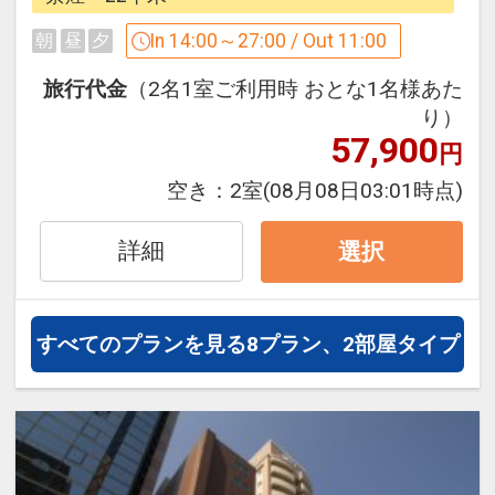
━━朝食のご案内━━
In 14:00～27:00 / Out 11:00
朝
昼
夕
■観光にもビジネスにも♪【抜群のアクセ
北海道の「なまらうまい」をたっぷり詰
ス】
旅行代金
（2名1室ご利用時 おとな1名様あた
め込んだ朝食ビュッフェ
・JR札幌駅南口より徒歩1分！
り）
【会場】ボンサルーテ・カフェ
57,900
・地下街APIAも直結しており、雨や雪の
円
【営業時間】6:30～10:00閉店（9:40最
際も濡れずに安心です。
終入店）
空き：
2室
(08月08日03:01時点)
・新千歳空港行バス乗り場目の前で、荷
【料金】大人・小学生2500円（税込）、
物を持っていても楽々。
未就学児代金不要
詳細
選択
・ビル内には、北海道グルメを味わえる
ご利用の際は、フロントまでお申し付け
居酒屋も豊富に揃っております。
ください。
すべてのプランを見る
8プラン、2部屋タイプ
■かゆいところに手が届く【快適サービ
ス】
━━SDGs・環境保護への取り組み━━
・【チェックイン14時、チェックアウト
プラスチック製品の削減のため、お部屋
11時】の、ゆとりある滞在時間。
にご用意するアメニティを必要最小限に
・「手荷物預かり（代金不要）＆セルフ
しております。