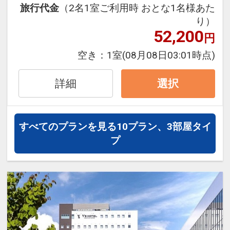
旅行代金
（2名1室ご利用時 おとな1名様あた
ェックイン精算機システム
り）
●冷暖房フリーの個別空調、お部屋毎に
52,200
円
切替が可能です。
●全室Wi－Fi接続追加代金不要・有線
空き：
1室
(08月08日03:01時点)
LANとSiTVシステム（スマートテレビ機
能）あり
詳細
選択
ミラーリング、キャスト機能、動画配信
サービス（YouTube・ABEMA・hulu・
TVer・DAZN・Disney＋
すべてのプランを見る
10プラン、3部屋タイ
・NETFLIX・Lemino・prime Video・U－
プ
NEXT）
※動画配信サービスはご自身のアカウン
トが必要なチャンネルも御座います。
ホテル案内
【館内について】