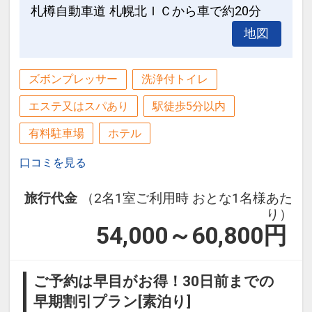
インターネットコース番号：DP-2-
札樽自動車道 札幌北ＩＣから車で約20分
※提携駐車場ご利用時、精算処理がござ
200000030485
地図
いますので、入庫時に発券されます駐車
券をホテルフロントへご提示ください。
ズボンプレッサー
洗浄付トイレ
■ホテルまでのアクセス
エステ又はスパあり
駅徒歩5分以内
・札幌市営地下鉄「大通」駅「2番出
口」より徒歩1分
有料駐車場
ホテル
・JR札幌駅より徒歩約12分（地下歩行
口コミを見る
空間）
・ホテル前に新千歳空港連絡バス停留所
旅行代金
（2名1室ご利用時 おとな1名様あた
あり（停留所：ホテルリソルトリニティ
り）
札幌前）
54,000～60,800
円
■ホテルから観光地へのアクセス
・大通公園 徒歩 約1分
ご予約は早目がお得！30日前までの
・さっぽろテレビ塔 徒歩 約5分
早期割引プラン[素泊り]