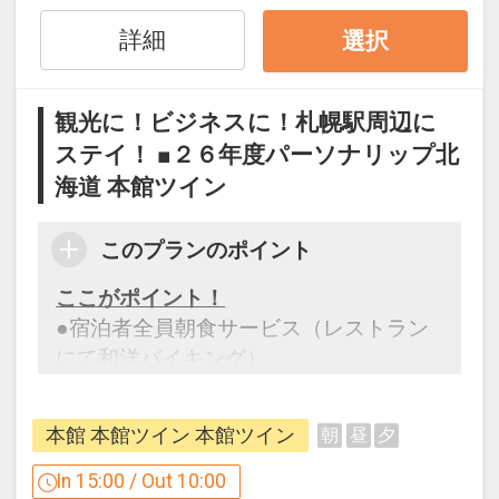
詳細
選択
観光に！ビジネスに！札幌駅周辺に
ステイ！ ■２６年度パーソナリップ北
海道 本館ツイン
このプランのポイント
ここがポイント！
●宿泊者全員朝食サービス（レストラン
にて和洋バイキング）
※旅行代金に含まれます。
本館 本館ツイン 本館ツイン
朝
昼
夕
設定期間：2026年4月1日～2027年3月
In 15:00 / Out 10:00