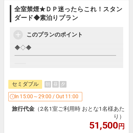
全室禁煙★ＤＰ迷ったらこれ！スタン
ダード◆素泊りプラン
このプランのポイント
◆◇◆
━━━━━━━━━━━━━━━━━━
━━
迷ったらこれ！ Hotel Nets
セミダブル
朝
昼
夕
～スタンダード素泊りプラン♪～
━━━━━━━━━━━━━━━━━━
In 15:00～29:00 / Out 11:00
━━━ ◆◇◆
旅行代金
（2名1室ご利用時 おとな1名様あた
り）
ホテルは札幌の繁華街ススキノにあるの
51,500
円
でとっても便利！