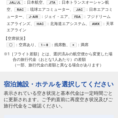
：日本航空、
：日本トランスオーシャン航
JAL/JL
JTA
空、
：琉球エアコミューター、
：日本エアコミ
RAC
JAC
ューター、
：ジェイ・エア、
：フジドリーム
J-AIR
FDA
エアラインズ、
：北海道エアシステム、
：天草
HAC
AMX
エアライン
【空席状況】
：空席あり、
：残席数、
：満席
〇
1～8
×
※1［フライト差額］とは、選択済みの航空便から変更した場
合の旅行代金（おとな1人あたり）の差額
（一部、旅行代金の差額と異なる場合があります）
宿泊施設・ホテルを選択してください
表示されている空き状況と基本代金は一定時間ごと
に更新されます。ご予約直前に再度空き状況及びご
旅行代金をご確認ください。