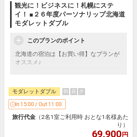
観光に！ビジネスに！札幌にステ
イ！ ■２６年度パーソナリップ北海道
モダレットダブル
このプランのポイント
北海道の宿泊は【お買い得】なプランが
オススメ♪
ホテルポイント
●滞在中１４階大浴場「パークビュース
モダレットダブル
朝
昼
夕
パ」ご利用いただけます。
【ご利用時間】15：00～26：00／6：00
In 15:00 / Out 11:00
～10：00
旅行代金
（2名1室ご利用時 おとな1名様あた
り）
※旅行代金に含まれます。
69,900
円