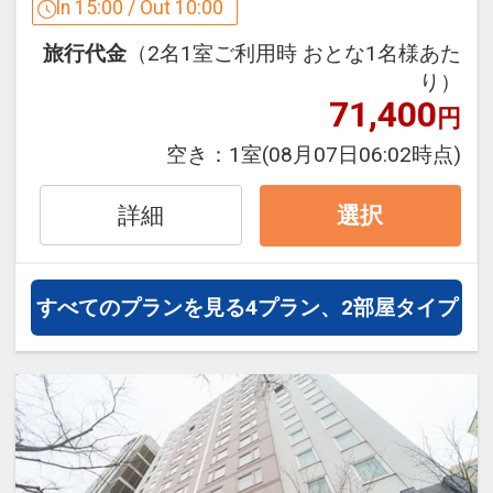
設定期間：2026年4月1日～2027年3月
In 15:00 / Out 10:00
31日
旅行代金
（2名1室ご利用時 おとな1名様あた
インターネットコース番号：DP-1-
り）
17233075
71,400
円
空き：
1室
(08月07日06:02時点)
詳細
選択
すべてのプランを見る
4プラン、2部屋タイプ