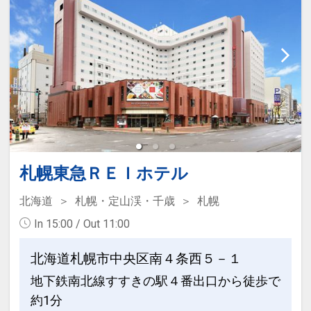
当日午前10時までにフロントにてお申し
付けください。
■大浴場のご案内
≪時間≫午後3時から午前2時／午前6時
から午前10時
※サウナ・露天風呂・ジャグジー等はご
ざいません。
札幌東急ＲＥＩホテル
■駐車場のご案内
≪料金≫ホテル立体駐車場1，800円／1
北海道
札幌・定山渓・千歳
札幌
泊
In 15:00 / Out 11:00
≪時間≫午後12時から翌午後12時まで
≪制限≫車高2m・幅1.8m以内（規格外
北海道札幌市中央区南４条西５－１
は利用不可）
地下鉄南北線すすきの駅４番出口から徒歩で
※予約制ではなく先着順のお預かりとな
約1分
り、満車時には提携駐車場へのご案内と