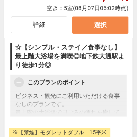
清掃のご案内
空き：
5室
(08月07日06:02時点)
●環境保護の取り組みとして、連泊利用
時の客室清掃は４泊ごととさせていただ
詳細
選択
いております。
※清掃日以外の追加清掃をご希望される
☆【シンプル・ステイ／食事なし】
場合は、別途1室1，500円がかかりま
最上階大浴場を満喫◎地下鉄大通駅よ
す。（当日10：00までにフロントに連
り徒歩1分◎
絡）
このプランのポイント
設定期間：2026年4月1日～2027年3月
ビジネス・観光にご利用いただける食事
31日
なしのプランです。
インターネットコース番号：DP-1-
最上階の大浴場で日ごろの疲れを癒して
17163579
ください。
※【禁煙】モダレットダブル 15平米