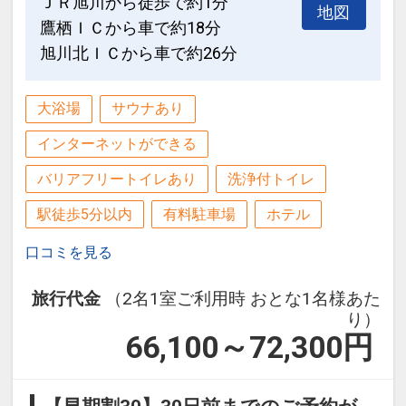
ＪＲ旭川から徒歩で約1分
地図
鷹栖ＩＣから車で約18分
旭川北ＩＣから車で約26分
大浴場
サウナあり
インターネットができる
バリアフリートイレあり
洗浄付トイレ
駅徒歩5分以内
有料駐車場
ホテル
口コミを見る
旅行代金
（2名1室ご利用時 おとな1名様あた
り）
66,100～72,300
円