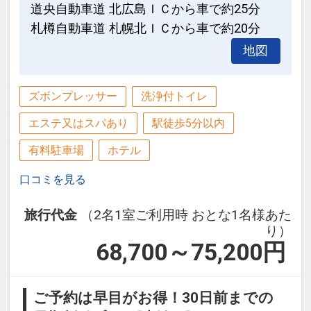
道央自動車道 北広島ＩＣから車で約25分
なります。
札樽自動車道 札幌北ＩＣから車で約20分
※提携駐車場ご利用時、精算処理がござ
地図
いますので、入庫時に発券されます駐車
券をホテルフロントへご提示ください。
ズボンプレッサー
洗浄付トイレ
■ホテルまでのアクセス
エステ又はスパあり
駅徒歩5分以内
・札幌市営地下鉄「大通」駅「2番出
口」より徒歩1分
有料駐車場
ホテル
・JR札幌駅より徒歩約12分（地下歩行
口コミを見る
空間）
・ホテル前に新千歳空港連絡バス停留所
旅行代金
（2名1室ご利用時 おとな1名様あた
あり（停留所：ホテルリソルトリニティ
り）
札幌前）
68,700～75,200
円
■ホテルから観光地へのアクセス
・大通公園 徒歩 約1分
ご予約は早目がお得！30日前までの