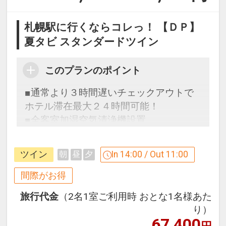
札幌駅に行くならコレっ！ 【ＤＰ】
夏タビ スタンダードツイン
このプランのポイント
■通常より３時間遅いチェックアウトで
ホテル滞在最大２４時間可能！
■全客室加湿空気清浄機設置
多様な宿泊スタイルに合わせた充実のサ
ツイン
In 14:00 / Out 11:00
朝
昼
夕
ービス
◆
セルフクローク
間際がお得
７階ロビーに無料の宿泊者専用セルフク
旅行代金
（2名1室ご利用時 おとな1名様あた
ロークをご用意しております。 チェック
り）
イン前とチェックアウト後、フロントに
67,400