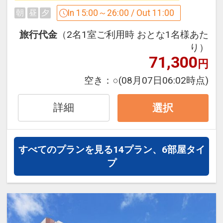
■プラン内容
食事なしのシンプルなプランです。
In 15:00～26:00 / Out 11:00
朝
昼
夕
旅行代金
（2名1室ご利用時 おとな1名様あた
■連泊利用における客室滞在清掃につい
り）
て
71,300
円
環境保護の取り組みとして、連泊での客
空き：
○
(08月07日06:02時点)
室清掃は、
「タオル／バスタオル交換、ごみ回収、
詳細
ミネラルウォーター補充」のみの入室し
選択
ない清掃スタイルとさせていただきま
す。
※衛生管理の都合上、4泊ごとに清掃を
すべてのプランを見る
14プラン、6部屋タイ
させていただきます。（3連泊までの滞
プ
在の場合、入室清掃はいたしません。）
※清掃日以外の追加清掃をご希望の場
合、追加料金（1室1，500円）にて入室
での清掃を行うことも可能です。