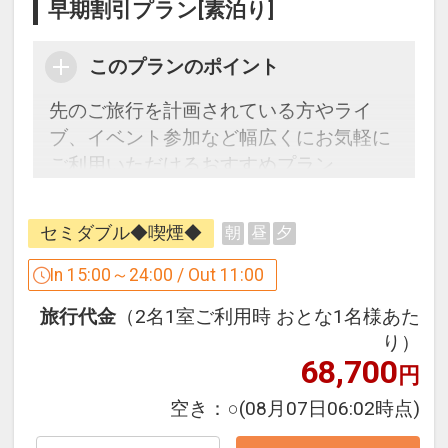
・さっぽろテレビ塔 徒歩 約5分
早期割引プラン[素泊り]
・二条市場 徒歩 約15分
・札幌市時計台 徒歩 約8分
このプランのポイント
先のご旅行を計画されている方やライ
設定期間：2024年4月9日～2027年6月
ブ、イベント参加など幅広くにお気軽に
30日
ご利用いただけるおすすめプラン。
インターネットコース番号：DP-2-
地下鉄「すすきの駅」から徒歩1分、
200000030485
「大通駅」も徒歩圏内と好立地。
セミダブル◆喫煙◆
朝
昼
夕
観光やビジネスを拠点に是非ご利用くだ
さい。
In 15:00～24:00 / Out 11:00
旅行代金
（2名1室ご利用時 おとな1名様あた
【ホテル情報】北海道札幌市中央区南4
り）
条西5丁目1番地
68,700
円
・地下鉄南北線すすきの駅（4番出口）
より徒歩1分
空き：
○
(08月07日06:02時点)
・有料駐車場有（先着順）