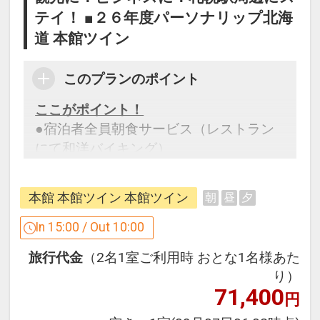
～翌12:00 ※大きさ制限有り
テイ！ ■２６年度パーソナリップ北海
三井のリパーク読売北海道ビル駐車場
道 本館ツイン
（ホテル1F）／三井のリパーク札幌駅南
口
このプランのポイント
設定期間：2024年6月17日～2027年6月
ここがポイント！
30日
●宿泊者全員朝食サービス（レストラン
インターネットコース番号：DP-2-
にて和洋バイキング）
200000032421
※旅行代金に含まれます。
本館 本館ツイン 本館ツイン
朝
昼
夕
設定期間：2026年4月1日～2027年3月
In 15:00 / Out 10:00
31日
旅行代金
（2名1室ご利用時 おとな1名様あた
インターネットコース番号：DP-1-
り）
17233075
71,400
円