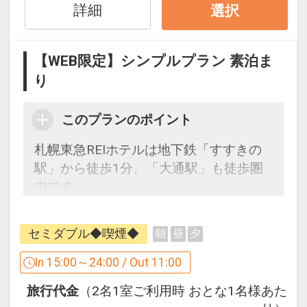
・全館全室Wi-Fi接続可（代金不要）
詳細
選択
・徒歩5分圏内にコンビニ複数あり
【WEB限定】シンプルプラン 素泊ま
設定期間：2022年11月9日～2027年2月
り
28日
インターネットコース番号：DP-2-
このプランのポイント
200000007104
札幌東急REIホテルは地下鉄「すすきの
駅」から徒歩1分、「大通駅」も徒歩圏
内です。
旅行の予定が決まったら早めのご予約
を。
セミダブル◆喫煙◆
朝
昼
夕
【ホテル情報】
In 15:00～24:00 / Out 11:00
・北海道札幌市中央区南4条西5丁目1番
旅行代金
（2名1室ご利用時 おとな1名様あた
地