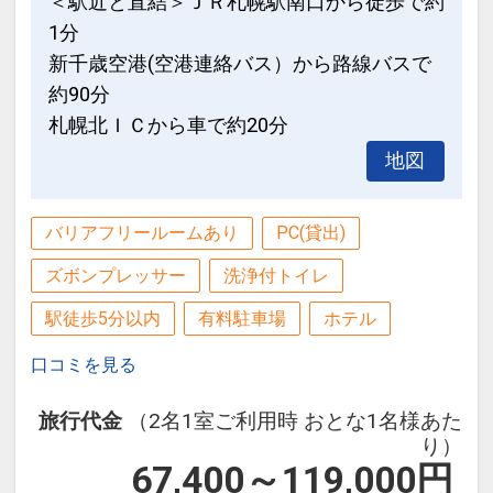
＜駅近と直結＞ＪＲ札幌駅南口から徒歩で約
1分
新千歳空港(空港連絡バス）から路線バスで
約90分
札幌北ＩＣから車で約20分
地図
バリアフリールームあり
PC(貸出)
ズボンプレッサー
洗浄付トイレ
駅徒歩5分以内
有料駐車場
ホテル
口コミを見る
旅行代金
（2名1室ご利用時 おとな1名様あた
り）
67,400～119,000
円