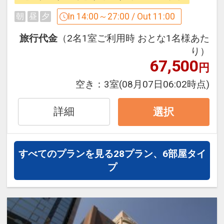
In 14:00～27:00 / Out 11:00
朝
昼
夕
季節ごとの「旬」の北海道食材を中心と
■観光にもビジネスにも♪【抜群のアクセ
旅行代金
（2名1室ご利用時 おとな1名様あた
した和洋ブッフェ
※朝食付プランの場合
ス】
り）
季節ごとの「旬」やご当地メニューを中
・JR札幌駅南口より徒歩1分！
67,500
心とした和洋ビュッフェをお届けしま
円
・地下街APIAも直結しており、雨や雪の
す。スタッフおすすめ 搾りたて生ジュー
空き：
3室
(08月07日06:02時点)
際も濡れずに安心です。
ス、毎朝取るかつお出汁で作るこだわり
・新千歳空港行バス乗り場目の前で、荷
のお味噌汁など「一日の活力」としてご
詳細
物を持っていても楽々。
選択
堪能ください。
・ビル内には、北海道グルメを味わえる
居酒屋も豊富に揃っております。
すべてのプランを見る
28プラン、6部屋タイ
■かゆいところに手が届く【快適サービ
プ
ス】
・【チェックイン14時、チェックアウト
11時】の、ゆとりある滞在時間。
・「手荷物預かり（代金不要）＆セルフ