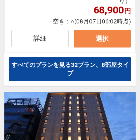
り）
・地下鉄南北線すすきの駅（4番出口）
68,900
円
より徒歩1分
空き：
○
(08月07日06:02時点)
【館内のご案内】
・有料駐車場有（先着順）
詳細
選択
・レストラン
・売店
・コインランドリーコーナー（有料）
すべてのプランを見る
32プラン、8部屋タイ
・レストランプラザ札幌（併設されてい
プ
ます）
・北海道銀行
設定期間：2021年12月29日～2027年2
月28日
インターネットコース番号：DP-2-
200000007100