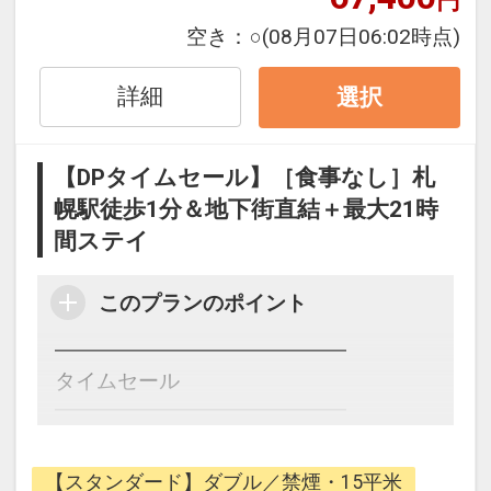
円
立ち寄らず荷物のお預かりができるので
ご予定に合わせて自由にご利用いただけ
空き：
○
(08月07日06:02時点)
ます。 ※チェックイン当日とチェックア
ウト当日のみご利用可
詳細
選択
【DPタイムセール】［食事なし］札
幌駅徒歩1分＆地下街直結＋最大21時
間ステイ
このプランのポイント
━━━━━━━━━━━━━━
タイムセール
━━━━━━━━━━━━━━
※画像はイメージです
北海道旅をするなら、快適なホテルステ
イを叶える当館で♪
【スタンダード】ダブル／禁煙・15平米