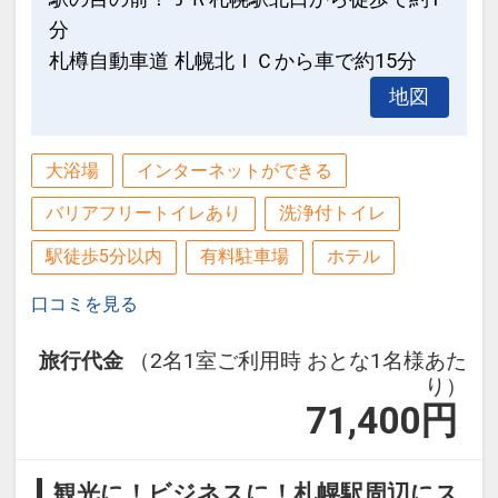
インターネットのご利用について
分
スマートフォンおよびタブレットなどＷ
札樽自動車道 札幌北ＩＣから車で約15分
━━SDGs・環境保護への取り組み━━
ｉ－Ｆｉが使える機器をお持ちのお客様
プラスチック製品の削減のため、お部屋
地図
はＷｉ－Ｆｉ接続によるインターネット
にご用意するアメニティを必要最小限に
をご利用いただけます。
しております。
大浴場
インターネットができる
詳しいご利用方法はフロントスタッフま
7階ロビーに多彩なアメニティをご用意
でお問い合わせください。
しておりますので、ご利用分をお部屋ま
バリアフリートイレあり
洗浄付トイレ
また、貸出用パソコンはご用意がござい
でお持ちください。
駅徒歩5分以内
有料駐車場
ホテル
ませんので予めご了承ください。
口コミを見る
設定期間：2026年7月1日～2026年9月
━━ご案内━━
30日
旅行代金
（2名1室ご利用時 おとな1名様あた
・チェックイン14時～／チェックアウト
インターネットコース番号：DP-1-
り）
11時
71,400
円
17805991
・当館には無料の駐車場はございませ
ん。
●近隣の契約駐車場（1泊1500円）12:00
観光に！ビジネスに！札幌駅周辺にス