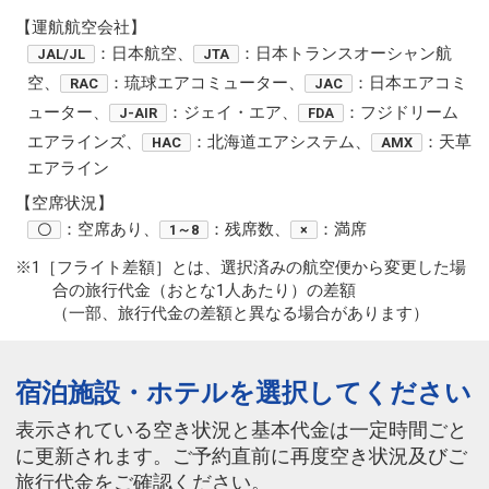
【運航航空会社】
：日本航空、
：日本トランスオーシャン航
JAL/JL
JTA
空、
：琉球エアコミューター、
：日本エアコミ
RAC
JAC
ューター、
：ジェイ・エア、
：フジドリーム
J-AIR
FDA
エアラインズ、
：北海道エアシステム、
：天草
HAC
AMX
エアライン
【空席状況】
：空席あり、
：残席数、
：満席
〇
1～8
×
※1［フライト差額］とは、選択済みの航空便から変更した場
合の旅行代金（おとな1人あたり）の差額
（一部、旅行代金の差額と異なる場合があります）
宿泊施設・ホテルを選択してください
表示されている空き状況と基本代金は一定時間ごと
に更新されます。ご予約直前に再度空き状況及びご
旅行代金をご確認ください。