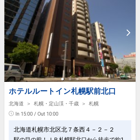
クローク」完備。荷物を預けて身軽に観
光！
・スキンケアアメニティやアイマスクな
ど、アメニティも幅広くご用意。
━━朝食のご案内━━
北海道の「なまらうまい」をたっぷり詰
め込んだ朝食ビュッフェ
【会場】ボンサルーテ・カフェ
【営業時間】6:30～10:00閉店（9:40最
ホテルルートイン札幌駅前北口
終入店）
北海道
札幌・定山渓・千歳
札幌
【料金】大人・小学生2500円（税
In 15:00 / Out 10:00
※画像はイメージです
込）、未就学児代金不要
ご利用の際は、フロントまでお申し付け
北海道札幌市北区北７条西４－２－２
ください。
駅の目の前！ＪＲ札幌駅北口から徒歩で約1