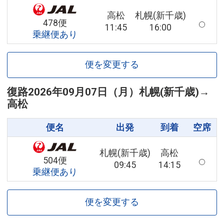
高松
札幌(新千歳)
478便
11:45
16:00
乗継便あり
便を変更する
復路
2026年09月07日（月）
札幌(新千歳)
→
高松
便名
出発
到着
空席
札幌(新千歳)
高松
504便
09:45
14:15
乗継便あり
便を変更する