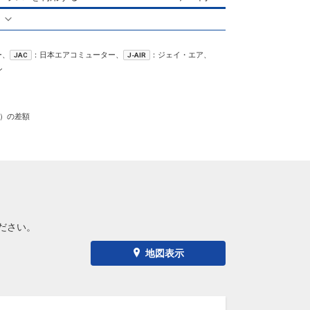
る
ー、
：日本エアコミューター、
：ジェイ・エア、
JAC
J-AIR
ン
）の差額
ださい。
地図表示