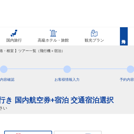
国内旅行
高級ホテル・旅館
観光プラン
釧路・根室 】ツアー一覧（飛行機＋宿泊）
内容
確認
お客様情報
入力
予約内容
道行き 国内航空券+宿泊 交通宿泊選択
さい