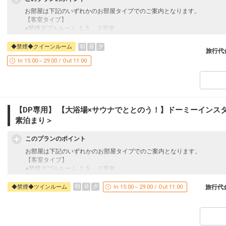
お部屋は下記のいずれかのお部屋タイプでのご案内となります。
【客室タイプ】
●禁煙ダブルルーム １５．２平米
●禁煙クイーンルーム ２１．８平米
●禁煙ツインルーム ２１．８平米
朝
昼
夕
◆禁煙◆クイーンルーム
旅行代
●禁煙和風ツインルーム ２１．８平米
In 15:00～29:00 / Out 11:00
ドーミーイン自慢の大浴場＆サウナは毎日営業中！！
【ととのう】とは・・・
サウナ→水風呂→外気浴のセットを体調と相談しながら、何度か行うと、
『とてつもなく気持ちいい感覚』で『なんとも言えないリフレッシュされ
【DP専用】 【大浴場×サウナでととのう！】ドーミーインスタ
になり、それを「ととのう」と言われています。
素泊まり＞
■『天然温泉 幣舞の湯（ぬさまいのゆ）』のご案内■
このプランのポイント
【場所】最上階１３階
【時間】１５：００～翌朝１０：００
お部屋は下記のいずれかのお部屋タイプでのご案内となります。
※サウナのみ深夜１：００～５：００利用休止
【客室タイプ】
【浴槽】内湯／露天風呂／水風呂／サウナ
●禁煙ダブルルーム １５．２平米
【泉質】ナトリウム・カルシウム塩化物泉
●禁煙クイーンルーム ２１．８平米
【効能】打ち身／外傷／関節痛／筋肉痛／神経痛／冷え症／慢性消化器病
●禁煙ツインルーム ２１．８平米
朝
昼
夕
◆禁煙◆ツインルーム
In 15:00～29:00 / Out 11:00
旅行代
※刺青・タトゥー等をされている方のご入浴はお断りしております。
●禁煙和風ツインルーム ２１．８平米
■駐車場のご案内■
・駐車場につきましてはご到着時係員がご案内いたします。（１泊１台７
ドーミーイン自慢の大浴場＆サウナは毎日営業中！！
・途中出庫、連泊のお客様につきましてはお戻りの際に空いている場所で
※スペースの確保は出来かねます。何卒ご了承下さいませ。