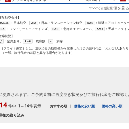
すべての航空便を見
運航航空会社】
：日本航空、
：日本トランスオーシャン航空、
：琉球エアコミュータ
JAL/JL
JTA
RAC
：フジドリームエアラインズ、
：北海道エアシステム、
：天草エアライ
FDA
HAC
AMX
空席状況】
：空席あり、
：残席数、
：満席
〇
1～8
×
1［フライト差額］とは、選択済みの航空便から変更した場合の旅行代金（おとな1人あたり
（一部、旅行代金の差額と異なる場合があります）
に更新されます。ご予約直前に再度空き状況及びご旅行代金をご確認く
14
件中
1～14件表示
おすすめ順
価格の安い順
価格の高い順
現在の絞り込み