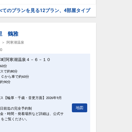
てご案内させて頂きま
べてのプランを見る
12プラン、4部屋タイプ
た状態』
里 鶴雅
阿寒湖温泉
00
 等
寒町阿寒湖温泉４－６－１０
60分
スで約80分
００円）
のご案内となります。
ＩＣから車で約60分
約90分
てご案内させて頂きま
ス【輪厚・千歳・音更方面】2026年9月
地図
5日前迄の完全予約制
金・時間・発着場所など詳細は、公式サ
 をご覧ください。