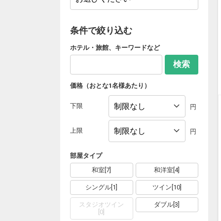
条件で絞り込む
ホテル・旅館、キーワードなど
検索
価格（おとな1名様あたり）
下限
円
上限
円
部屋タイプ
和室
[
7
]
和洋室
[
4
]
シングル
[
1
]
ツイン
[
10
]
スタジオツイン
ダブル
[
3
]
[
0
]