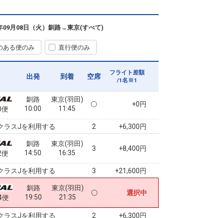
6年09月08日（火）
釧路
→
東京(すべて)
のある便のみ
直行便のみ
フライト差額
出発
到着
空席
/1名※1
釧路
東京(羽田)
+0円
10:00
11:45
0便
クラスJを利用する
+6,300円
2
釧路
東京(羽田)
3
+8,400円
14:50
16:35
2便
クラスJを利用する
+21,600円
3
釧路
東京(羽田)
選択中
19:50
21:35
4便
クラスJを利用する
+6,300円
2