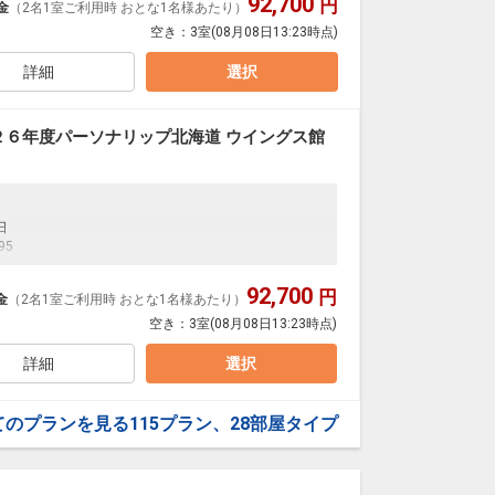
92,700
円
金
（2名1室ご利用時 おとな1名様あたり）
空き：
3室
(08月08日13:23時点)
詳細
選択
２６年度パーソナリップ北海道 ウイングス館
日
95
92,700
円
金
（2名1室ご利用時 おとな1名様あたり）
空き：
3室
(08月08日13:23時点)
詳細
選択
てのプランを見る
115プラン、28部屋タイプ