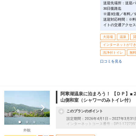
送迎先場所：送迎バ
30日復路迄
※週3往復／有料／
送迎対応時間：※料
イトの交通アクセス
大浴場
温泉
インターネットがで
洗浄付トイレ
無
口コミを見る
阿寒湖温泉に泊まろう！ 【ＤＰ】■
山側和室（シャワーのみトイレ付）
このプランのポイント
設定期間：2026年4月1日～2027年3月31
インターネットコース番号：DP-1-172735
外観