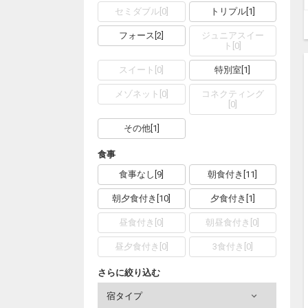
セミダブル
[
0
]
トリプル
[
1
]
フォース
[
2
]
ジュニアスイー
ト
[
0
]
スイート
[
0
]
特別室
[
1
]
メゾネット
[
0
]
コネクティング
[
0
]
その他
[
1
]
食事
食事なし
[
9
]
朝食付き
[
11
]
朝夕食付き
[
10
]
夕食付き
[
1
]
昼食付き
[
0
]
朝昼食付き
[
0
]
昼夕食付き
[
0
]
3食付き
[
0
]
さらに絞り込む
宿タイプ