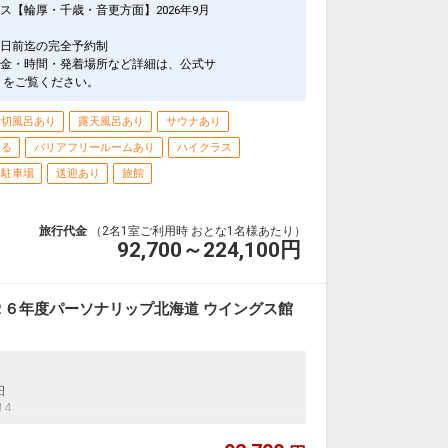
ス【輪厚・千歳・音更方面】2026年9月
5日前迄の完全予約制
金・時間・発着場所など詳細は、公式サ
 をご覧ください。
貸切風呂あり
露天風呂あり
サウナあり
きる
バリアフリールームあり
ハイクラス
料駐車場
送迎あり
旅館
旅行代金
（2名1室ご利用時 おとな1名様あたり）
92,700～224,100
円
２６年度パーソナリップ北海道 ウイングス館
日
14