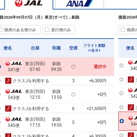
路
2026年09月07日（月）
東京(すべて)
→
釧路
復路
202
残席のある便のみ
直行便のみ
残席
フライト差額
便名
出発
到着
空席
便名
/1名※1
東京(羽田)
釧路
選択中
54
07:45
09:20
541便
クラスJを利用する
+6,300円
3
東京(羽田)
釧路
+0円
54
12:15
13:50
543便
クラスJを利用する
+21,600円
6
東京(羽田)
釧路
5
+0円
54
17:15
19:05
545便
クラスJを利用する
+6,300円
4