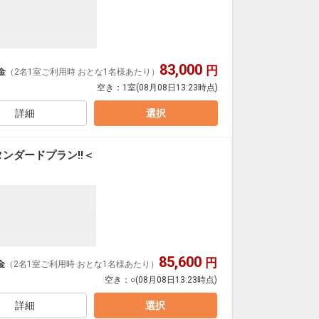
83,000
円
金
（2名1室ご利用時 おとな1名様あたり）
空き：
1室
(08月08日13:23時点)
詳細
選択
た状態』
ンダードプラン!!＜
 等
85,600
円
金
（2名1室ご利用時 おとな1名様あたり）
空き：
○
(08月08日13:23時点)
００円）
詳細
選択
のご案内となります。