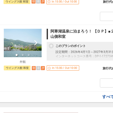
朝
昼
夕
ウイングス館 和室
In 15:00 / Out 10:00
旅行代
阿寒湖温泉に泊まろう！ 【ＤＰ】■
山側和室
このプランのポイント
設定期間：2026年4月1日～2027年3月31
インターネットコース番号：DP-1-172734
外観
朝
昼
夕
ウイングス館 和室
In 15:00 / Out 10:00
旅行代
すべ