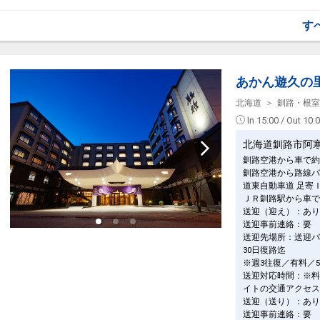
【ととのう】とは・・・
・ホテル駐車場満車の際は当館ご指定の駐車場に限り１泊１台７００円に
サウナ→水風呂→外気浴のセットを体調と相談しながら、何度か行うと、
す。
す
『とてつもなく気持ちいい感覚』で『なんとも言えないリフレッシュされ
になり、それを「ととのう」と言われています。
ドーミーイン自慢の大浴場＆サウナは毎日営業中！！
サウナで身体も心も整えよう！
■『天然温泉 幣舞の湯（ぬさまいのゆ）』のご案内■
【場所】最上階１３階
あかん遊久の
設定期間：2022年1月12日～2027年7月2日
【時間】１５：００～翌朝１０：００
インターネットコース番号：DP-2-200000002707
※サウナのみ深夜１：００～５：００利用休止
北海道
釧路・根室
【浴槽】内湯／露天風呂／水風呂／サウナ
In 15:00 / Out 10:
【泉質】ナトリウム・カルシウム塩化物泉
【効能】打ち身／外傷／関節痛／筋肉痛／神経痛／冷え症／慢性消化器病
北海道釧路市阿
※刺青・タトゥー等をされている方のご入浴はお断りしております。
釧路空港から車で約
■駐車場のご案内■
釧路空港から路線バ
・駐車場につきましてはご到着時係員がご案内いたします。（１泊１台７
・途中出庫、連泊のお客様につきましてはお戻りの際に空いている場所で
道東自動車道 足寄
※スペースの確保は出来かねます。何卒ご了承下さいませ。
ＪＲ釧路駅から車で
・ホテル駐車場満車の際は当館ご指定の駐車場に限り１泊１台７００円に
送迎（迎え）：あり
す。
送迎事前連絡：要
送迎先場所：送迎バ
ドーミーイン自慢の大浴場＆サウナは毎日営業中！！
30日復路迄
サウナで身体も心も整えよう！
※週3往復／有料／
送迎対応時間：※料
設定期間：2022年1月12日～2027年7月2日
イトの交通アクセス
インターネットコース番号：DP-2-200000002707
送迎（送り）：あり
送迎事前連絡：要