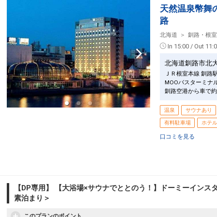
天然温泉幣舞
路
北海道
釧路・根室
In 15:00 / Out 11:
北海道釧路市北
ＪＲ根室本線 釧路
MOOバスターミナ
釧路空港から車で約
温泉
サウナあり
有料駐車場
ホテ
口コミを見る
【DP専用】 【大浴場×サウナでととのう！】ドーミーインスタ
素泊まり＞
このプランのポイント