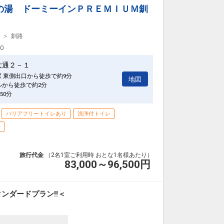
の湯 ドーミーインＰＲＥＭＩＵＭ釧
釧路
00
大通２－１
駅 東側出口から徒歩で約9分
地図
ルから徒歩で約2分
50分
バリアフリートイレあり
洗浄付トイレ
ル
旅行代金
（2名1室ご利用時 おとな1名様あたり）
83,000～96,500
円
ンダードプラン!!＜