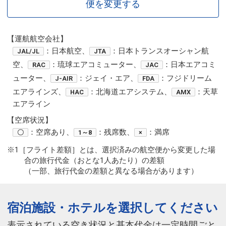
便を変更する
【運航航空会社】
：日本航空、
：日本トランスオーシャン航
JAL/JL
JTA
空、
：琉球エアコミューター、
：日本エアコミ
RAC
JAC
ューター、
：ジェイ・エア、
：フジドリーム
J-AIR
FDA
エアラインズ、
：北海道エアシステム、
：天草
HAC
AMX
エアライン
【空席状況】
：空席あり、
：残席数、
：満席
〇
1～8
×
※1［フライト差額］とは、選択済みの航空便から変更した場
合の旅行代金（おとな1人あたり）の差額
（一部、旅行代金の差額と異なる場合があります）
宿泊施設・ホテルを選択してください
表示されている空き状況と基本代金は一定時間ごと