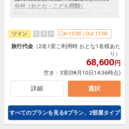
分付（おとな・こども同額）
館内レストラン、パーククラブ、ケーキ
ショップでご利用いただけます。
ツイン
In 15:00 / Out 11:00
朝
昼
夕
※チェックイン時のお渡しとなります。
※お釣りや未使用時の返金はございませ
旅行代金
（2名1室ご利用時 おとな1名様あた
ん。
り）
68,600
※一部施設や商品でご利用いただけない
円
ものがございます。
空き：
3室
(08月10日14:36時点)
※添寝のお子様にはつきません。
詳細
選択
旅行代金に含まれます。
設定期間：2026年4月1日～2026年11月
すべてのプランを見る
8プラン、2部屋タイプ
30日
インターネットコース番号：DP-1-