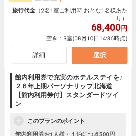
30日
インターネットコース番号：DP-1-
旅行代金
（2名1室ご利用時 おとな1名様あた
17175193
り）
68,400
円
空き：
3室
(08月10日14:36時点)
詳細
選択
館内利用券で充実のホテルステイを♪
２６年上期パーソナリップ北海道
【館内利用券付】スタンダードツイ
ン
このプランのポイント
館内利用券お1人様・１泊につき500円