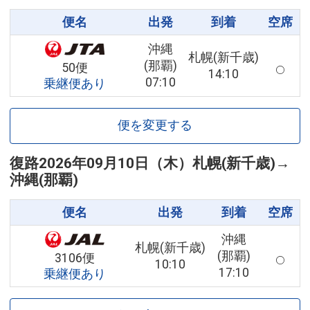
便名
出発
到着
空席
沖縄
札幌(新千歳)
(那覇)
50便
14:10
07:10
乗継便あり
便を変更する
復路
2026年09月10日（木）
札幌(新千歳)
→
沖縄(那覇)
便名
出発
到着
空席
沖縄
札幌(新千歳)
(那覇)
3106便
10:10
17:10
乗継便あり