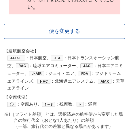
い。
便を変更する
【運航航空会社】
：日本航空、
：日本トランスオーシャン航
JAL/JL
JTA
空、
：琉球エアコミューター、
：日本エアコミ
RAC
JAC
ューター、
：ジェイ・エア、
：フジドリーム
J-AIR
FDA
エアラインズ、
：北海道エアシステム、
：天草
HAC
AMX
エアライン
【空席状況】
：空席あり、
：残席数、
：満席
〇
1～8
×
※1［フライト差額］とは、選択済みの航空便から変更した場
合の旅行代金（おとな1人あたり）の差額
（一部、旅行代金の差額と異なる場合があります）