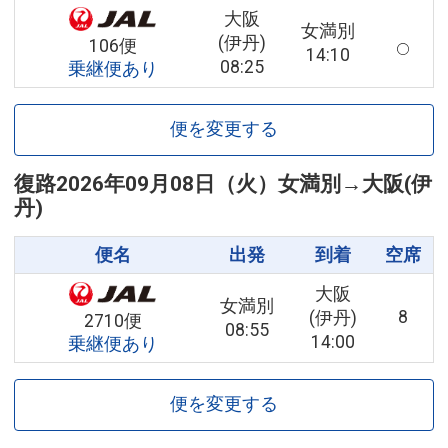
大阪
女満別
(伊丹)
106便
14:10
08:25
乗継便あり
便を変更する
復路
2026年09月08日（火）
女満別
→
大阪(伊
丹)
便名
出発
到着
空席
大阪
女満別
8
(伊丹)
2710便
08:55
14:00
乗継便あり
便を変更する