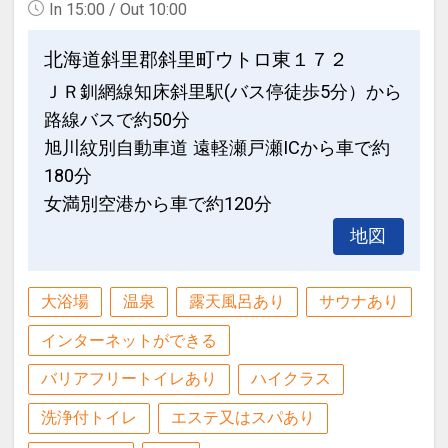
In 15:00 / Out 10:00
様・ランドオペレーター様等、再販・転
設定期間：2026年4月1日～2027年3月
売を目的としたご予約はお受けできませ
31日
北海道斜里郡斜里町ウトロ東１７２
んのでご了承ください。
インターネットコース番号：DP-1-
ＪＲ釧網線知床斜里駅(バス停徒歩5分）から
万が一、発覚した場合、そのご予約を無
17391404
路線バスで約50分
効とさせて頂きます。
旭川紋別自動車道 遠軽瀬戸瀬ICから車で約
180分
【0－5歳の未就学のお子様をお連れのお
女満別空港から車で約120分
客様へ】
0－5歳のお子様は、食事有無に関わら
地図
ず、
一律「施設利用料」として、お一人様1
大浴場
温泉
露天風呂あり
サウナあり
泊あたり4400円（税込）を頂戴しており
ます。
インターネットができる
予約システムの仕様上、ご予約の際は
バリアフリートイレあり
ハイクラス
「食事付き幼児」をご選択ください。
洗浄付トイレ
エステ又はスパあり
※「食事付き」をご選択いただいても、
上記施設利用料（4400円）以外の追加料