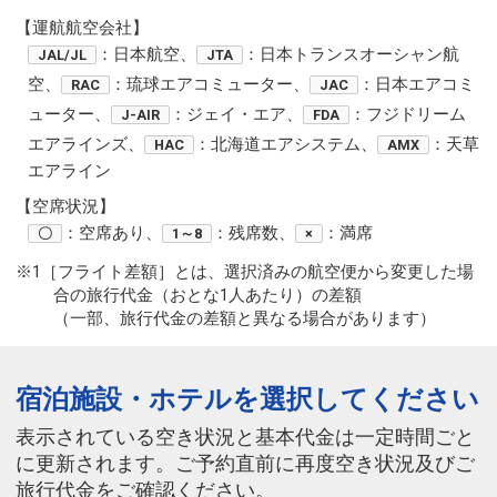
【運航航空会社】
：日本航空、
：日本トランスオーシャン航
JAL/JL
JTA
空、
：琉球エアコミューター、
：日本エアコミ
RAC
JAC
ューター、
：ジェイ・エア、
：フジドリーム
J-AIR
FDA
エアラインズ、
：北海道エアシステム、
：天草
HAC
AMX
エアライン
【空席状況】
：空席あり、
：残席数、
：満席
〇
1～8
×
※1［フライト差額］とは、選択済みの航空便から変更した場
合の旅行代金（おとな1人あたり）の差額
（一部、旅行代金の差額と異なる場合があります）
宿泊施設・ホテルを選択してください
表示されている空き状況と基本代金は一定時間ごと
に更新されます。ご予約直前に再度空き状況及びご
旅行代金をご確認ください。