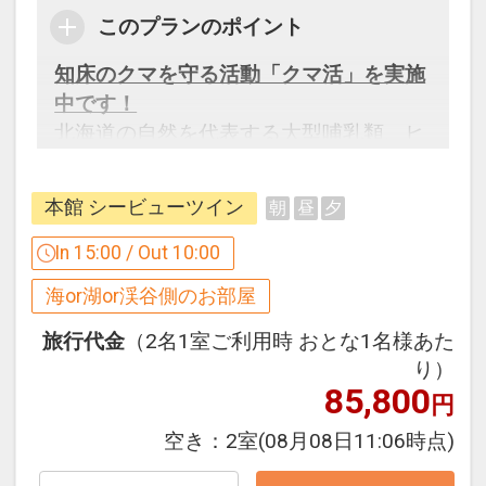
知床の山並みやオホーツク海の風景を切
このプランのポイント
り取る窓からは、世界でも珍しく冬には
知床のクマを守る活動「クマ活」を実施
流氷を見渡すことができます。
中です！
サウナ室は、流氷をイメージした
北海道の自然を代表する大型哺乳類、ヒ
【KAKUUNA】と木の洞窟をイメージし
グマの高密度生息地として有名ですが、
た【UNEUNA】の2種類。
知床のヒグマ問題は深刻化しています。
水風呂は水深90ｃｍ。水温は冬はシング
本館 シービューツイン
朝
昼
夕
ヒグマの人慣れやヒグマ渋滞(ベアジャ
ル、夏はチラーシステムが稼働し身を引
ム)の発生、市街地への侵入などなどこ
In 15:00 / Out 10:00
き締める。
の問題を解決するべく、
屋上スペースにはオホーツクの海と空を
海or湖or渓谷側のお部屋
草刈り、ごみ拾い、啓発活動の3つのア
素っ裸で感じられる【UMISORA外気浴】
クションを行っていきます。
旅行代金
（2名1室ご利用時 おとな1名様あた
を用意。天気が良ければ天の川や流れ星
り）
に出会えることも。
85,800
オールインクル―シブ
円
極上のとこのい（知床でのととのい）を
■【オールインクルーシブ】■
感じることができる。
空き：
2室
(08月08日11:06時点)
オホーツク海が見えるラウンジや流氷テ
SAUNACHELIN2021にて国内2位。
ラスでの足湯でドリンクやおつまみを無