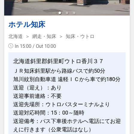
浴】を用意。天気が良ければ天の川や流
れ星に出会えることも。
極上のとこのい（知床でのととのい）を
ホテル知床
感じることができる。
SAUNACHELIN2021にて国内2位。
北海道
網走・知床
知床・ウトロ
In 15:00 / Out 10:00
北海道斜里郡斜里町ウトロ香川３７
ＪＲ知床斜里駅から路線バスで約50分
旭川紋別自動車道 遠軽ＩＣから車で約180分
送迎（迎え）：あり
送迎事前連絡：不要
設定期間：2026年4月1日～2027年3月
送迎先場所：ウトロバスターミナルより
31日
送迎対応時間：15：00～随時
インターネットコース番号：DP-1-
送迎備考：バス下車後ホテルへ電話にてお迎
17391442
えに行きます（公衆電話はなし）