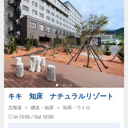
天然翡翠大浴場
世界的にも類まれな天然翡翠を浴場の７
割に敷き詰めてます。
また、世界自然遺産・知床「ウトロ温
泉」は、ナトリウムや塩化物を多く含む
無色透明の湯で、心と体をやさしく癒す
とともに
湯冷めしにくく、肌がしっとりする「美
人の湯」として知られています。
そしてパノラマ大浴場から一望できる世
界遺産知床の絶景！最高の癒しをご堪能
ください♪
キキ 知床 ナチュラルリゾート
北海道
網走・知床
知床・ウトロ
In 15:00 / Out 10:00