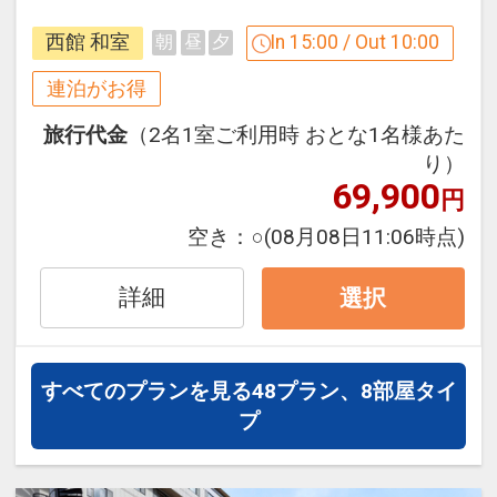
湯冷めしにくく、肌がしっとりする「美
す
西館 和室
In 15:00 / Out 10:00
朝
昼
夕
人の湯」として知られています。
連泊の場合、
そしてパノラマ大浴場から一望できる世
１泊目より１泊につきおひとり様
おとな
連泊がお得
界遺産知床の絶景！最高の癒しをご堪能
５００円引、こどもA３５０円引、こど
旅行代金
（2名1室ご利用時 おとな1名様あた
ください♪
もB２５０円引
り）
69,900
円
※割引適用後のご旅行代金は、カレンダ
ーからお進みいただいた後表示される
空き：
○
(08月08日11:06時点)
「空室照会結果確認画面」でご確認くだ
さい。
詳細
選択
※宿泊期間中すべての日において人数・
氏名・客室タイプ・食事条件・プラン同
設定期間：2026年4月1日～2027年3月
一であることが割引適用の条件となりま
すべてのプランを見る
48プラン、8部屋タイ
31日
す。
プ
インターネットコース番号：DP-1-
17313749
ひがし北海道トップクラスの広さを持つ