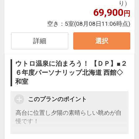
※割引適用後のご旅行代金は、カレンダ
り）
69,900
ーからお進みいただいた後表示される
円
「空室照会結果確認画面」でご確認くだ
空き：
5室
(08月08日11:06時点)
さい。
※宿泊期間中すべての日において人数・
詳細
選択
氏名・客室タイプ・食事条件・プラン同
一であることが割引適用の条件となりま
す。
ウトロ温泉に泊まろう！ 【ＤＰ】■２
６年度パーソナリップ北海道 西館◇
ひがし北海道トップクラスの広さを持つ
和室
天然翡翠大浴場
世界的にも類まれな天然翡翠を浴場の７
このプランのポイント
割に敷き詰めてます。
また、世界自然遺産・知床「ウトロ温
高台に位置し夕陽の素晴らしい眺めが自
泉」は、ナトリウムや塩化物を多く含む
慢です！
無色透明の湯で、心と体をやさしく癒す
とともに
【連泊するとお得】連泊割引がございま