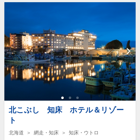
水風呂はしっかりつかれるように深めの
っぱい！
設定。また、温度が異なる３つの浴槽と
ぜひ親子で一緒に遊んでください♪
露天風呂1つも完備。
【諸注意】
※全室禁煙です。喫煙の際は1階喫煙場
所をご利用ください。
※2026年4月1日宿泊より北海道宿泊税
また、小さなお子様用グッズをご用意し
のお支払いが別途必要です。（宿泊料
ております。
金：～2万円未満100円・2万～5万円未
補助便座、ベッドガード、オムツ専用ゴ
満200円・5万円～500円）
ミ箱、お子様用DVD、ベビーソープ、お
北こぶし 知床 ホテル＆リゾー
※2025年7月1日以降ご宿泊より入湯税
子様用浴衣など（数に限りがございま
ト
大人300円別途頂きます。
す）
※この商品は、個人利用のお客様を対象
是非ご家族でご宿泊ください♪
北海道
網走・知床
知床・ウトロ
としたプランとなっており、旅行代理店