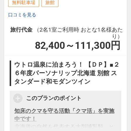
無料駐車場
旅館
金は発生いたしません（お食事もお召し
口コミを見る
上がりいただけます）。
旅行代金
（2名1室ご利用時 おとな1名様あた
設定期間：2026年8月1日～2027年1月
り）
31日
82,400～111,300
円
インターネットコース番号：DP-2-
200000045376
ウトロ温泉に泊まろう！ 【ＤＰ】■２
６年度パーソナリップ北海道 別館 ス
タンダード和モダンツイン
このプランのポイント
知床のクマを守る活動「クマ活」を実施
中です！
北海道の自然を代表する大型哺乳類、ヒ