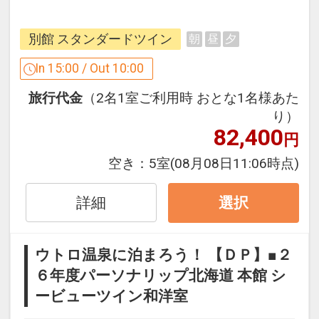
グマの高密度生息地として有名ですが、
知床のヒグマ問題は深刻化しています。
別館 スタンダードツイン
朝
昼
夕
ヒグマの人慣れやヒグマ渋滞(ベアジャ
ム)の発生、市街地への侵入などなどこの
In 15:00 / Out 10:00
問題を解決するべく、
旅行代金
（2名1室ご利用時 おとな1名様あた
草刈り、ごみ拾い、啓発活動の3つのア
り）
クションを行っていきます。
82,400
円
オールインクル―シブ
空き：
5室
(08月08日11:06時点)
■【オールインクルーシブ】■
オホーツク海が見えるラウンジや流氷テ
詳細
選択
ラスでの足湯でドリンクやおつまみを無
料でお好きなだけ楽しめます！世界遺産
ウトロ温泉に泊まろう！ 【ＤＰ】■２
知床のネイチャーライフを気兼ねなくお
６年度パーソナリップ北海道 本館 シ
楽しみください。（一部有料あり）
ービューツイン和洋室
■極上なサウナ、水風呂、外気浴■