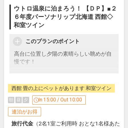
ウトロ温泉に泊まろう！ 【ＤＰ】■２
６年度パーソナリップ北海道 西館◇
和室ツイン
このプランのポイント
高台に位置し夕陽の素晴らしい眺めが自
慢です！
【連泊するとお得】連泊割引がございま
す
西館 畳の上にベットがあります 和室ツイン
連泊の場合、
１泊目より１泊につきおひとり様
おとな
In 15:00 / Out 10:00
朝
昼
夕
５００円引、こどもA３５０円引、こど
連泊がお得
もB２５０円引
旅行代金
（2名1室ご利用時 おとな1名様あた