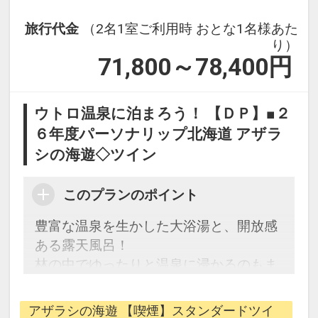
設定期間：2026年4月1日～2027年3月
旅行代金
（2名1室ご利用時 おとな1名様あた
31日
り）
インターネットコース番号：DP-1-
71,800～78,400
円
17391443
ウトロ温泉に泊まろう！ 【ＤＰ】■２
６年度パーソナリップ北海道 アザラ
シの海遊◇ツイン
このプランのポイント
豊富な温泉を生かした大浴湯と、開放感
ある露天風呂！
林の中でゆったりと温泉に浸かるのもま
た格別です。
アザラシの海遊 【喫煙】スタンダードツイ