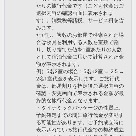
たりの旅行代金です（こども代金はご
選択内容の確認画面に表示されま
す）。消費税等諸税、サービス料を含
知床ネイチャーインフォメーションコー
みます。
ナー
ただし、複数のお部屋で検索された場
ラウンジに併設された知床ネイチャーイ
合は寝具を利用する人数を室数で割
ンフォメーションコーナーでは、お客様
り、切り捨てた値を1室あたりの人数
の観光や自然に関する情報をご提供させ
として宿泊代金に用いて計算された金
ていただいております。
額が表示されます。
例）5名2室の場合：5名÷2室 ＝ 2.5 →
時には、お客様同士の情報交換の場とし
2名1室代金を表示します。ご旅行代
て親しまれております。
金は、部屋割りを指定後ご選択内容の
確認・変更画面で表示される金額が最
※常駐スタッフはおりません。ホテルス
終的な旅行代金となります。
タッフにお声掛けください。
・ダイナミックパッケージの性質上、
予約確定までの間に旅行代金が変動す
設定期間：2026年4月1日～2027年3月
る可能性があります。ご予約成立時に
31日
表示されている旅行代金での契約成立