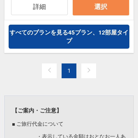
さい
ていただいております。
詳細
選択
※宿泊期間中すべての日において人数・
時には、お客様同士の情報交換の場とし
氏名・客室タイプ・食事条件・プラン同
て親しまれております。
一であることが割引適用の条件となりま
すべてのプランを見る
45プラン、12部屋タイ
す。
※常駐スタッフはおりません。ホテルス
プ
タッフにお声掛けください。
自慢の露天風呂☆
天然温泉掛け流し！
設定期間：2026年4月1日～2027年3月
1
露天風呂からはオホーツク海や知床の
31日
山々と原生林を眺められます。
インターネットコース番号：DP-1-
掛け流しのウトロの湯で旅の疲れを癒さ
17312057
れてみませんか♪
【ご案内・ご注意】
■ ご旅行代金について
・表示している金額はおとなお一人あ