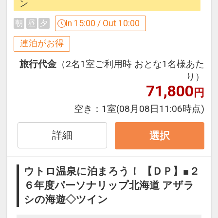
【連泊するとお得】連泊割引がございま
ン
す
In 15:00 / Out 10:00
朝
昼
夕
連泊の場合、
２泊目より１泊につきおひとり様
おとな
連泊がお得
５００円引、こどもＡ３５０円引、こど
旅行代金
（2名1室ご利用時 おとな1名様あた
もＢ２５０円引
り）
71,800
円
※割引適用後のご旅行代金は、カレンダ
ーからお進みいただいた後表示される
空き：
1室
(08月08日11:06時点)
「空室照会結果確認画面」でご確認くだ
さい
詳細
選択
※宿泊期間中すべての日において人数・
氏名・客室タイプ・食事条件・プラン同
ウトロ温泉に泊まろう！ 【ＤＰ】■２
一であることが割引適用の条件となりま
６年度パーソナリップ北海道 アザラ
す。
シの海遊◇ツイン
自慢の露天風呂☆