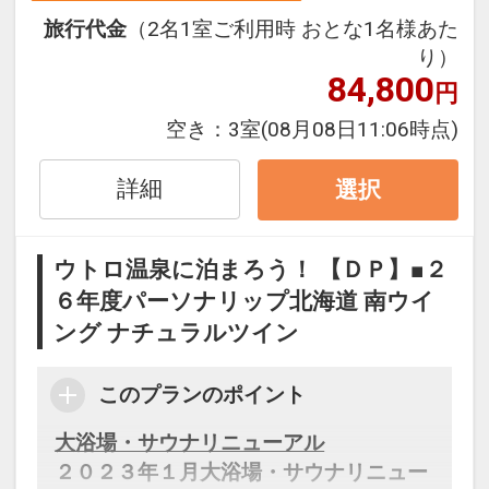
15：00～ ロビーにてアルコール、コー
旅行代金
（2名1室ご利用時 おとな1名様あた
ヒー、ソフトドリンク 提供
り）
対象：宿泊者全員
84,800
円
■夕食のご案内
空き：
3室
(08月08日11:06時点)
【ＴＲＥＥ ＳＩＤＥ ＢＵＦＦＥＴ】
地場産食材を使用したメニューを中心
詳細
選択
に、
出来立てと鮮度にこだわるお料理の数々
ウトロ温泉に泊まろう！ 【ＤＰ】■２
をブッフェ形式でご提供致します。
６年度パーソナリップ北海道 南ウイ
目でも舌でも愉しめるKIKI知床のブッフ
ング ナチュラルツイン
ェをご賞味ください
営業時間につきましては当日ご確認お願
い致します。
このプランのポイント
大浴場・サウナリニューアル
2024年4月より
２０２３年１月大浴場・サウナリニュー
レストランにて