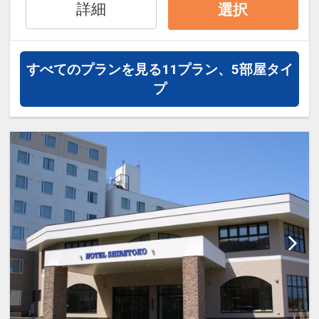
詳細
選択
料でお好きなだけ楽しめます！世界遺産
知床のネイチャーライフを気兼ねなくお
楽しみください。（一部有料あり）
すべてのプランを見る
11プラン、5部屋タイ
プ
■極上なサウナ、水風呂、外気浴■
知床の山並みやオホーツク海の風景を切
り取る窓からは、世界でも珍しく冬には
流氷を見渡すことができます。
サウナ室は、流氷をイメージした
【KAKUUNA】と木の洞窟をイメージし
た【UNEUNA】の2種類。
水風呂は水深90ｃｍ。水温は冬はシング
ル、夏はチラーシステムが稼働し身を引
き締める。
屋上スペースにはオホーツクの海と空を
素っ裸で感じられる【UMISORA外気