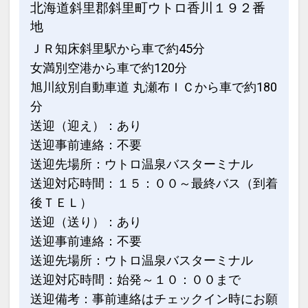
北海道斜里郡斜里町ウトロ香川１９２番
地
設定期間：2026年4月1日～2027年3月
ＪＲ知床斜里駅から車で約45分
31日
女満別空港から車で約120分
インターネットコース番号：DP-1-
旭川紋別自動車道 丸瀬布ＩＣから車で約180
17312807
分
送迎（迎え）：あり
送迎事前連絡：不要
送迎先場所：ウトロ温泉バスターミナル
送迎対応時間：１５：００～最終バス（到着
後ＴＥＬ）
送迎（送り）：あり
送迎事前連絡：不要
送迎先場所：ウトロ温泉バスターミナル
送迎対応時間：始発～１０：００まで
送迎備考：事前連絡はチェックイン時にお願