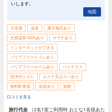
いします。
地図
大浴場
温泉
露天風呂あり
天然温泉100%あり
サウナあり
インターネットができる
バリアフリートイレあり
バリアフリールームあり
ハイクラス
洗浄付トイレ
エステ又はスパあり
無料駐車場
送迎あり
旅館
口コミを見る
旅行代金
（2名1室ご利用時 おとな1名様あた