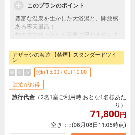
天然温泉掛け流し！
このプランのポイント
露天風呂からはオホーツク海や知床の
豊富な温泉を生かした大浴湯と、開放感
山々と原生林を眺められます。
ある露天風呂！
掛け流しのウトロの湯で旅の疲れを癒さ
林の中でゆったりと温泉に浸かるのもま
れてみませんか♪
た格別です。
アザラシの海遊 【禁煙】スタンダードツイ
【連泊するとお得】連泊割引がございま
ン
す
In 15:00 / Out 10:00
朝
昼
夕
連泊の場合、
２泊目より１泊につきおひとり様
おとな
連泊がお得
５００円引、こどもＡ３５０円引、こど
旅行代金
（2名1室ご利用時 おとな1名様あた
もＢ２５０円引
知床ネイチャーインフォメーションコー
り）
ナー
71,800
円
※割引適用後のご旅行代金は、カレンダ
ラウンジに併設された知床ネイチャーイ
ーからお進みいただいた後表示される
ンフォメーションコーナーでは、お客様
空き：
○
(08月08日11:06時点)
「空室照会結果確認画面」でご確認くだ
の観光や自然に関する情報をご提供させ