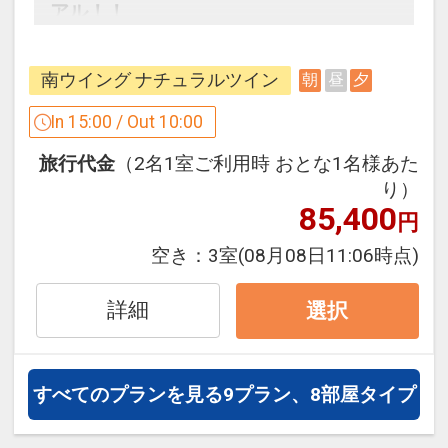
アル！！
アルコール、ソフトドリンクもオールイ
全４種類のサウナを完備
ンクルーシブとしてフリーでご利用いた
●ネウナ
だけます。
南ウイング ナチュラルツイン
朝
昼
夕
●クロウナ
（アルコールは夕食時のみ）
●ウィスキングサウナ
In 15:00 / Out 10:00
●イグルーサウナ
旅行代金
（2名1室ご利用時 おとな1名様あた
■朝食のご案内
り）
ファミリーに嬉しいポイント！
【ＴＲＥＥ ＳＩＤＥ ＢＵＦＦＥＴ】
85,400
円
パパ・ママ必見♪
地場産食材を使用したメニューを中心に
お子様連れのファミリーに大好評のボー
空き：
3室
(08月08日11:06時点)
したブッフェにてご案内となります。
ネルンド監修の《 キッズスペースあそび
営業時間につきましては当日ご確認お願
の森 》
詳細
選択
い致します。
小さなお子様から活発なお子様まで、考
えたり、工夫したり、全身で楽しめる場
■大浴場
所です♪
すべてのプランを見る
9プラン、8部屋タイプ
男女合わせて4つのサウナをお楽しみい
ボールプールやサイバーホイール､メリ
ただけます。
ーノシップ等ご家族で楽しめる遊具がい