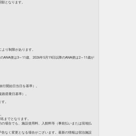
同額となります。
により制限があります。
NA便は3～11歳、2026年5月19日以降のANA便は2～11歳が
旅行開始日当日を基準）。
復路搭乗日基準）。
ます。
ん。
2名までとなります。
約の場合でも、施設使用料、入館料等（事前払いまたは現地払
予告なく変更となる場合がございます。最新の情報は宿泊施設