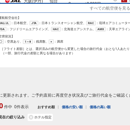
大阪(伊丹)
仙台
2
+3,200円
13:50
15:00
2207便
すべての航空便を見
22
クラスJを利用する
+0円
6
運航航空会社】
：日本航空、
：日本トランスオーシャン航空、
：琉球エアコミュータ
JAL/JL
JTA
RAC
大阪(伊丹)
仙台
：フジドリームエアラインズ、
：北海道エアシステム、
：天草エアライ
FDA
HAC
AMX
2
+3,200円
15:30
16:45
2209便
22
空席状況】
：空席あり、
：残席数、
：満席
〇
1～8
×
大阪(伊丹)
仙台
5
+9,100円
1［フライト差額］とは、選択済みの航空便から変更した場合の旅行代金（おとな1人あたり
17:10
18:25
2213便
（一部、旅行代金の差額と異なる場合があります）
22
クラスJを利用する
+11,800円
3
大阪(伊丹)
仙台
4
+3,200円
19:50
21:05
2217便
22
クラスJを利用する
+0円
2
に更新されます。ご予約直前に再度空き状況及びご旅行代金をご確認く
0
件中
0件表示
おすすめ順
価格の安い順
価格の高い順
現在の絞り込み
ホテル指定