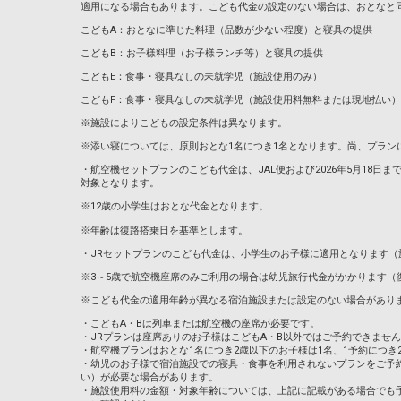
適用になる場合もあります。こども代金の設定のない場合は、おとなと
こどもA：おとなに準じた料理（品数が少ない程度）と寝具の提供
こどもB：お子様料理（お子様ランチ等）と寝具の提供
こどもE：食事・寝具なしの未就学児（施設使用のみ）
こどもF：食事・寝具なしの未就学児（施設使用料無料または現地払い）
※施設によりこどもの設定条件は異なります。
※添い寝については、原則おとな1名につき1名となります。尚、プラン
・航空機セットプランのこども代金は、JAL便および2026年5月18日までのA
対象となります。
※12歳の小学生はおとな代金となります。
※年齢は復路搭乗日を基準とします。
・JRセットプランのこども代金は、小学生のお子様に適用となります（
※3～5歳で航空機座席のみご利用の場合は幼児旅行代金がかかります（
※こども代金の適用年齢が異なる宿泊施設または設定のない場合があり
・こどもA・Bは列車または航空機の座席が必要です。
・JRプランは座席ありのお子様はこどもA・B以外ではご予約できませ
・航空機プランはおとな1名につき2歳以下のお子様は1名、1予約につき
・幼児のお子様で宿泊施設での寝具・食事を利用されないプランをご予
い）が必要な場合があります。
・施設使用料の金額・対象年齢については、上記に記載がある場合でも