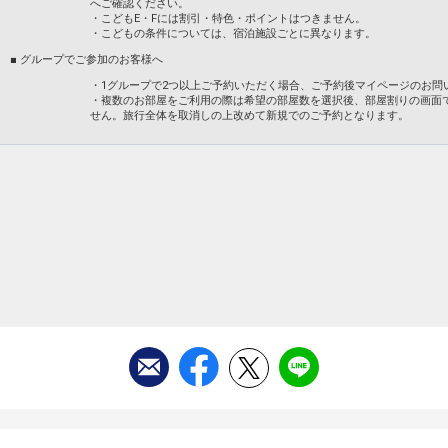
へご確認ください。
・こどもE・Fには割引・特色・ポイントはつきません。
・こどもの条件については、宿泊施設ごとに異なります。
■ グループでご参加のお客様へ
・1グループで2つ以上ご予約いただく場合、ご予約後マイページのお問
・複数のお部屋をご利用の際は希望の部屋数を選択後、部屋割りの画面
せん。旅行全体を取消しの上改めて新規でのご予約となります。