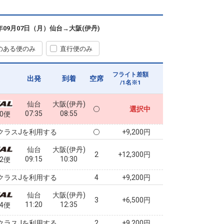
6年09月07日（月）
仙台
→
大阪(伊丹)
のある便のみ
直行便のみ
フライト差額
出発
到着
空席
/1名※1
仙台
大阪(伊丹)
選択中
07:35
08:55
00便
クラスJを利用する
+9,200円
仙台
大阪(伊丹)
2
+12,300円
09:15
10:30
02便
クラスJを利用する
+9,200円
4
仙台
大阪(伊丹)
3
+6,500円
11:20
12:35
04便
クラスJを利用する
+9,200円
2