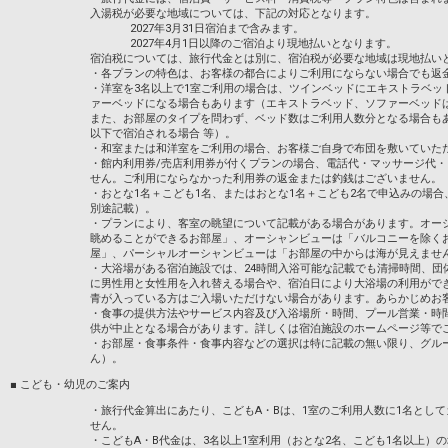
入湯税が必要な地域については、下記の対応となります。
2027年3月31日宿泊まで含みます。
2027年4月1日以降のご宿泊より現地払いとなります。
宿泊税については、旅行代金とは別に、宿泊税が必要な地域は現地払い
・各プランの特色は、お客様の都合によりご利用にならない場合でも返
・洋室を3名以上で1室ご利用の場合は、ツインベッドにエキストラベッ
ァーベッドになる場合もあります（エキストラベッド、ソファーベッド
また、お部屋のタイプを問わず、ベッド数はご利用人数分となる場合も
以下で宿泊される場合 等）。
・和室または和洋室をご利用の場合、お客様ご自身で布団を敷いていた
・館内利用券/売店利用券が付くプランの場合、電話代・マッサージ代
せん。ご利用にならなかった利用券の返金または釣銭はございません。
・おとな1名＋こども1名、またはおとな1名＋こども2名で申込みの場
別途記載）。
・プランにより、客室の眺望について記載がある場合があります。オー
眺めることができるお部屋」、オーシャンビューは「バルコニーを除く
屋」、パーシャルオーシャンビューは「お部屋の中からは海が見えませ
・大浴場がある宿泊施設では、24時間入浴可能な記載でも清掃時間、団
に男性用と女性用を入れ替える場合や、宿泊日により大浴場の利用がで
青が入っている方はご入場いただけない場合があります。あらかじめお
・食事の提供方法やサービス内容及び入浴場所・時間、プール営業・時
供が中止となる場合があります。詳しくは宿泊施設のホームページ等で
・お部屋・食事条件・食事内容などの選択は特に記載の無い限り、グル
ん）。
■ こども・幼児のご案内
・旅行代金算出にあたり、こどもA・Bは、1室のご利用人数に1名とし
せん。
・こどもA・B代金は、3名以上1室利用（おとな2名、こども1名以上）