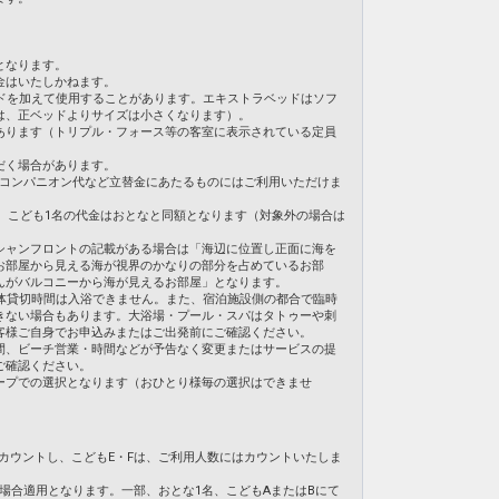
となります。
金はいたしかねます。
ドを加えて使用することがあります。エキストラベッドはソフ
は、正ベッドよりサイズは小さくなります）。
あります（トリプル・フォース等の客室に表示されている定員
だく場合があります。
・コンパニオン代など立替金にあたるものにはご利用いただけま
合、こども1名の代金はおとなと同額となります（対象外の場合は
シャンフロントの記載がある場合は「海辺に位置し正面に海を
お部屋から見える海が視界のかなりの部分を占めているお部
んがバルコニーから海が見えるお部屋」となります。
体貸切時間は入浴できません。また、宿泊施設側の都合で臨時
きない場合もあります。大浴場・プール・スパはタトゥーや刺
客様ご自身でお申込みまたはご出発前にご確認ください。
間、ビーチ営業・時間などが予告なく変更またはサービスの提
ご確認ください。
ープでの選択となります（おひとり様毎の選択はできませ
てカウントし、こどもE・Fは、ご利用人数にはカウントいたしま
の場合適用となります。一部、おとな1名、こどもAまたはBにて