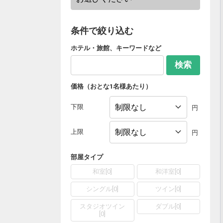
条件で絞り込む
ホテル・旅館、キーワードなど
検索
価格（おとな1名様あたり）
下限
円
上限
円
部屋タイプ
和室
[
0
]
和洋室
[
0
]
シングル
[
0
]
ツイン
[
0
]
スタジオツイン
ダブル
[
0
]
[
0
]