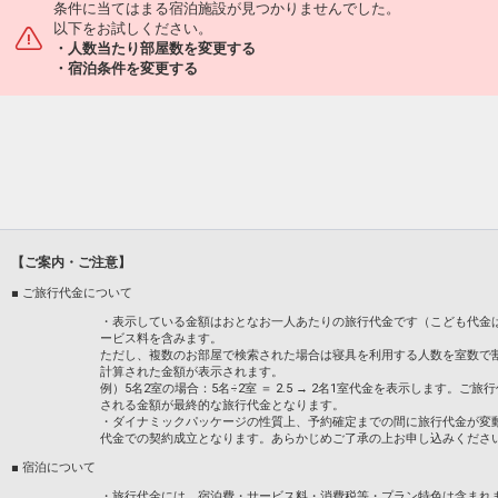
条件に当てはまる宿泊施設が見つかりませんでした。
以下をお試しください。
・人数当たり部屋数を変更する
・宿泊条件を変更する
【ご案内・ご注意】
■ ご旅行代金について
・表示している金額はおとなお一人あたりの旅行代金です（こども代金
ービス料を含みます。
ただし、複数のお部屋で検索された場合は寝具を利用する人数を室数で
計算された金額が表示されます。
例）5名2室の場合：5名÷2室 ＝ 2.5 → 2名1室代金を表示します
される金額が最終的な旅行代金となります。
・ダイナミックパッケージの性質上、予約確定までの間に旅行代金が変
代金での契約成立となります。あらかじめご了承の上お申し込みくださ
■ 宿泊について
・旅行代金には、宿泊費・サービス料・消費税等・プラン特色は含まれ