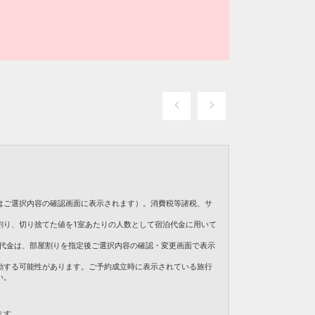
はご選択内容の確認画面に表示されます）。消費税等諸税、サ
割り、切り捨てた値を1室あたりの人数として宿泊代金に用いて
。ご旅行代金は、部屋割りを指定後ご選択内容の確認・変更画面で表示
動する可能性があります。ご予約成立時に表示されている旅行
い。
ます。