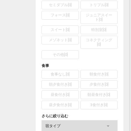
セミダブル
[
0
]
トリプル
[
0
]
フォース
[
0
]
ジュニアスイー
ト
[
0
]
スイート
[
0
]
特別室
[
0
]
メゾネット
[
0
]
コネクティング
[
0
]
その他
[
0
]
食事
食事なし
[
0
]
朝食付き
[
0
]
朝夕食付き
[
0
]
夕食付き
[
0
]
昼食付き
[
0
]
朝昼食付き
[
0
]
昼夕食付き
[
0
]
3食付き
[
0
]
さらに絞り込む
宿タイプ