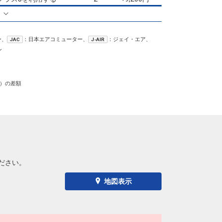
る
仙台
大阪(伊丹)
2
+12,300円
12:40
13:55
06便
ー、
：日本エアコミューター、
：ジェイ・エア、
JAC
J-AIR
仙台
大阪(伊丹)
ン
2
+6,500円
15:35
16:50
10便
クラスJを利用する
+9,200円
）の差額
仙台
大阪(伊丹)
2
+26,900円
16:10
17:25
12便
仙台
大阪(伊丹)
3
+6,500円
19:00
20:25
16便
クラスJを利用する
+20,800円
3
ださい。
地図表示