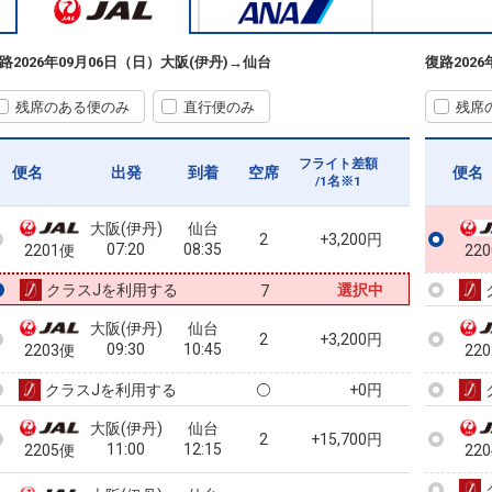
路
2026年09月06日（日）
大阪(伊丹)
→
仙台
復路
202
残席のある便のみ
直行便のみ
残席
フライト差額
便名
出発
到着
空席
便名
/1名※1
大阪(伊丹)
仙台
2
+3,200円
07:20
08:35
2201便
22
クラスJを利用する
選択中
7
大阪(伊丹)
仙台
2
+3,200円
09:30
10:45
2203便
22
クラスJを利用する
+0円
大阪(伊丹)
仙台
2
+15,700円
11:00
12:15
2205便
22