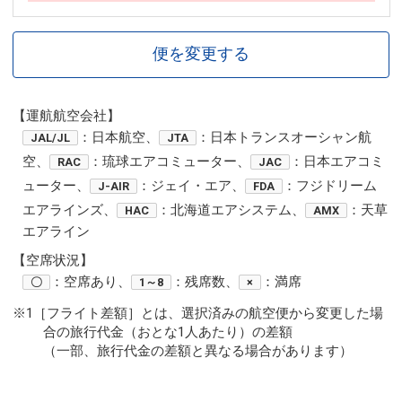
便を変更する
【運航航空会社】
：日本航空、
：日本トランスオーシャン航
JAL/JL
JTA
空、
：琉球エアコミューター、
：日本エアコミ
RAC
JAC
ューター、
：ジェイ・エア、
：フジドリーム
J-AIR
FDA
エアラインズ、
：北海道エアシステム、
：天草
HAC
AMX
エアライン
【空席状況】
：空席あり、
：残席数、
：満席
〇
1～8
×
※1［フライト差額］とは、選択済みの航空便から変更した場
合の旅行代金（おとな1人あたり）の差額
（一部、旅行代金の差額と異なる場合があります）