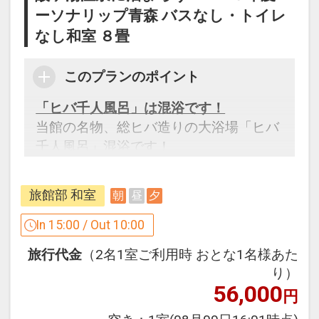
ーソナリップ青森 バスなし・トイレ
なし和室 ８畳
このプランのポイント
「ヒバ千人風呂」は混浴です！
当館の名物、総ヒバ造りの大浴場「ヒバ
千人風呂」混浴です！
ただし、女性専用時間がございます。
（午前８時～９時、午後８時～９時）
旅館部 和室
朝
昼
夕
設定期間：2026年4月1日～2027年3月
In 15:00 / Out 10:00
31日
旅行代金
（2名1室ご利用時 おとな1名様あた
インターネットコース番号：DP-1-
り）
17117860
56,000
円