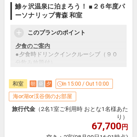
鯵ヶ沢温泉に泊まろう！ ■２６年度パ
ーソナリップ青森 和室
このプランのポイント
夕食のご案内
●夕食時ドリンクインクルーシブ（９０
分飲み放題付）
※ご予約時に、「お問合せ・ご要望等メ
モ」欄、またはご予約後マイページ」に
和室
In 15:00 / Out 10:00
朝
昼
夕
必要な旨とご希望時間を、ご記入くださ
い。
海or湖or渓谷側のお部屋
※ただしご希望に添えない場合、ご利用
旅行代金
（2名1室ご利用時 おとな1名様あた
いただけない場合がございます。
り）
67,700
円
設定期間：2026年4月1日～2027年3月
31日