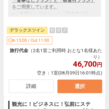
「食事なしプラン」と「朝食付プラン」
をご用意しています。
●「食事なしプラン」と「朝食付プラ
ン」を掲載しています。
※ご覧のページがどちらかを
【食事条
デラックスツイン
朝
昼
夕
件】
の項目でご確認のうえ、予約にお進
み下さい。
In 15:00 / Out 11:00
旅行代金
（2名1室ご利用時 おとな1名様あた
り）
設定期間：2026年4月1日～2027年3月
46,700
円
31日
インターネットコース番号：DP-1-
空き：
1室
(08月09日16:01時点)
17266856
詳細
選択
観光に！ビジネスに！弘前にステ