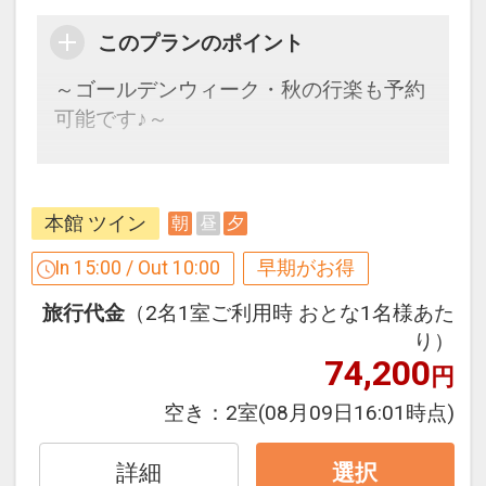
設定期間：2026年4月1日～2027年3月
このプランのポイント
31日
～ゴールデンウィーク・秋の行楽も予約
インターネットコース番号：DP-1-
可能です♪～
17306840
早めのお申し込みがお得！【早３０】
早期予約限定！３０日前までのご予約が
本館 ツイン
朝
昼
夕
お得です！
※本プランは３０日前までの予約受付で
In 15:00 / Out 10:00
早期がお得
す。２９日前以降の人数変更、おとな・
旅行代金
（2名1室ご利用時 おとな1名様あた
こどもの内訳変更はできません。
り）
74,200
円
ここがポイント！
このプランでご宿泊のお客様には、下記
空き：
2室
(08月09日16:01時点)
おもてなしがございます。
・酸ヶ湯温泉旅館「千人風呂」に入浴Ｏ
詳細
選択