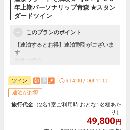
年上期パーソナリップ青森 ★スタン
※旅行代金に含まれます。
ダードツイン
ロックウッド・ホテル＆スパ
このプランのポイント
津軽富士と呼ばれる岩木山をバックに津
【連泊するとお得】連泊割引がございま
軽平野・日本海を一望できるリゾートホ
す
テル
連泊の場合、
ホテルはスタンダードツイン（２５平
１泊目より１泊につきおひとり様
５００
米）をメインに１８８室を完備
円引
お部屋の窓は大きく大自然の景観を満喫
ツイン
In 14:00 / Out 11:00
朝
昼
夕
できます。
※割引適用後のご旅行代金は、カレンダ
連泊がお得
大浴場は鯵ヶ沢高原温泉で、季節により
ーからお進みいただいた後表示される
露天風呂から見上げる星空もきれいで
旅行代金
（2名1室ご利用時 おとな1名様あた
「空室照会結果確認画面」でご確認くだ
す。
り）
さい
ホテル隣接には、スキー場・ゴルフ場も
49,800
円
※宿泊期間中すべての日において人数・
御座います。