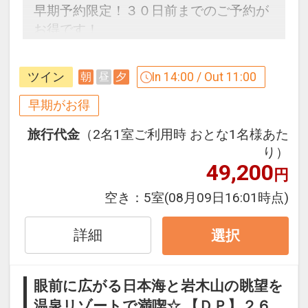
早期予約限定！３０日前までのご予約が
お得です！
※本プランは３０日前までの予約受付で
す。２９日前以降の人数変更、おとな・
ツイン
In 14:00 / Out 11:00
朝
昼
夕
こどもの内訳変更はできません。
早期がお得
うれしいポイント
旅行代金
（2名1室ご利用時 おとな1名様あた
●アーリーチェックイン１４：００でＯ
り）
Ｋ！（通常１５：００）
49,200
円
記念日特色
空き：
5室
(08月09日16:01時点)
●お誕生日が宿泊日の前後７日間の方に
ワンドリンクサービス（ご本人のみ／滞
詳細
選択
在中１回）
●結婚記念日が宿泊日の前後７日間のご
眼前に広がる日本海と岩木山の眺望を
夫婦にワンドリンクサービス（滞在中１
温泉リゾートで満喫☆ 【ＤＰ】２６
回）