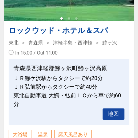
ロックウッド・ホテル＆スパ
東北
青森県
津軽半島・西津軽
鯵ヶ沢
In 15:00 / Out 11:00
青森県西津軽郡鯵ヶ沢町鯵ヶ沢高原
ＪＲ鯵ケ沢駅からタクシーで約20分
ＪＲ弘前駅からタクシーで約40分
東北自動車道 大鰐・弘前ＩＣから車で約60
分
地図
大浴場
温泉
露天風呂あり