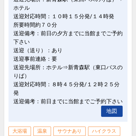
インターネットコース番号：DP-1-
ホテル
17306934
送迎対応時間：１０時１５分発/１４時発
所要時間約７０分
送迎備考：前日の夕方までに当館までご予約
下さい
送迎（送り）：あり
送迎事前連絡：要
送迎先場所：ホテル⇒新青森駅（東口バスの
りば）
送迎対応時間：８時４５分発/１２時２５分
発
送迎備考：前日までに当館までご予約下さい
地図
大浴場
温泉
サウナあり
ハイクラス