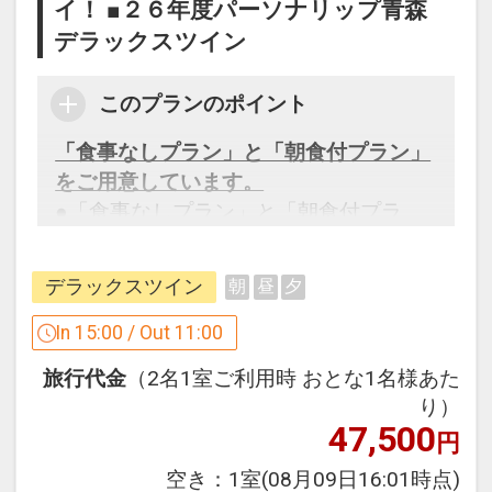
イ！ ■２６年度パーソナリップ青森
デラックスツイン
このプランのポイント
「食事なしプラン」と「朝食付プラン」
をご用意しています。
●「食事なしプラン」と「朝食付プラ
ン」を掲載しています。
※ご覧のページがどちらかを
【食事条
デラックスツイン
朝
昼
夕
件】
の項目でご確認のうえ、予約にお進
み下さい。
In 15:00 / Out 11:00
旅行代金
（2名1室ご利用時 おとな1名様あた
り）
設定期間：2026年4月1日～2027年3月
47,500
円
31日
インターネットコース番号：DP-1-
空き：
1室
(08月09日16:01時点)