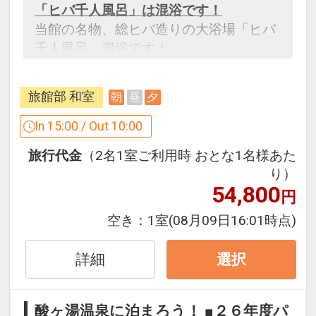
「ヒバ千人風呂」は混浴です！
当館の名物、総ヒバ造りの大浴場「ヒバ
千人風呂」混浴です！
ただし、女性専用時間がございます。
（午前８時～９時、午後８時～９時）
旅館部 和室
朝
昼
夕
設定期間：2026年4月1日～2027年3月
In 15:00 / Out 10:00
31日
旅行代金
（2名1室ご利用時 おとな1名様あた
インターネットコース番号：DP-1-
り）
17266791
54,800
円
空き：
1室
(08月09日16:01時点)
詳細
選択
酸ヶ湯温泉に泊まろう！ ■２６年度パ