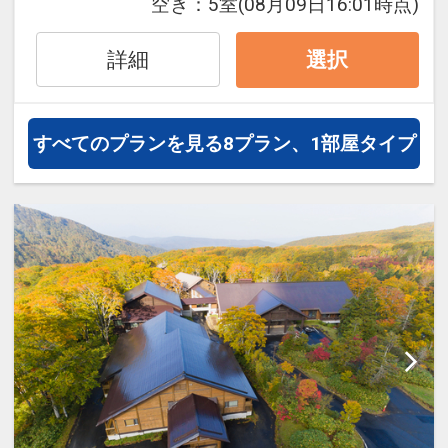
氏名・客室タイプ・食事条件・プラン同
空き：
5室
(08月09日16:01時点)
一であることが割引適用の条件となりま
設定期間：2026年4月1日～2026年11月
す。
詳細
選択
30日
インターネットコース番号：DP-1-
うれしいポイント
17306936
●アーリーチェックイン１４：００でＯ
すべてのプランを見る
8プラン、1部屋タイプ
Ｋ！（通常１５：００）
記念日特色
●お誕生日が宿泊日の前後７日間の方に
ワンドリンクサービス（ご本人のみ／滞
在中１回）
●結婚記念日が宿泊日の前後７日間のご
夫婦にワンドリンクサービス（滞在中１
回）
※旅行代金に含まれます。