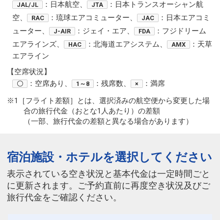
：日本航空、
：日本トランスオーシャン航
JAL/JL
JTA
空、
：琉球エアコミューター、
：日本エアコミ
RAC
JAC
ューター、
：ジェイ・エア、
：フジドリーム
J-AIR
FDA
エアラインズ、
：北海道エアシステム、
：天草
HAC
AMX
エアライン
【空席状況】
：空席あり、
：残席数、
：満席
〇
1～8
×
※1［フライト差額］とは、選択済みの航空便から変更した場
合の旅行代金（おとな1人あたり）の差額
（一部、旅行代金の差額と異なる場合があります）
宿泊施設・ホテルを選択してください
表示されている空き状況と基本代金は一定時間ごと
に更新されます。ご予約直前に再度空き状況及びご
旅行代金をご確認ください。