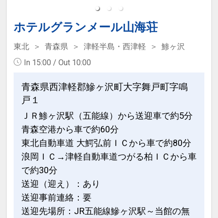
ホテルグランメール山海荘
東北
青森県
津軽半島・西津軽
鯵ヶ沢
In 15:00 / Out 10:00
青森県西津軽郡鰺ヶ沢町大字舞戸町字鳴
戸１
ＪＲ鯵ヶ沢駅（五能線）から送迎車で約5分
青森空港から車で約60分
東北自動車道 大鰐弘前ＩＣから車で約80分
浪岡ＩＣ→津軽自動車道つがる柏ＩＣから車
で約30分
送迎（迎え）：あり
送迎事前連絡：要
送迎先場所：JR五能線鰺ヶ沢駅～当館の無