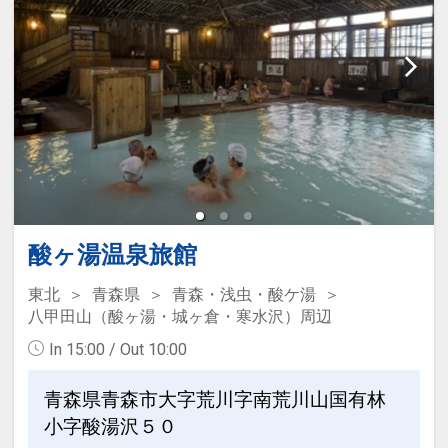
酸ヶ湯温泉旅館
東北
青森県
青森・浅虫・酸ケ湯
八甲田山（酸ヶ湯・城ヶ倉・寒水沢）周辺
In 15:00 / Out 10:00
青森県青森市大字荒川字南荒川山国有林
小字酸湯沢５０