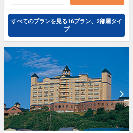
Ｋ♪
※送迎付きですので、チェックイン時に
お申し出ください。
すべてのプランを見る
16プラン、2部屋タイ
プ
※旅行代金に含まれます。
設定期間：2026年4月1日～2027年3月
31日
インターネットコース番号：DP-1-
17306830