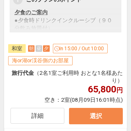
夕食のご案内
●夕食時ドリンクインクルーシブ（９０
分飲み放題付）
※ご予約時に、「お問合せ・ご要望等メ
モ」欄、またはご予約後マイページ」に
和室
In 15:00 / Out 10:00
朝
昼
夕
必要な旨とご希望時間を、ご記入くださ
い。
海or湖or渓谷側のお部屋
※ただしご希望に添えない場合、ご利用
旅行代金
（2名1室ご利用時 おとな1名様あた
いただけない場合がございます。
り）
65,800
円
設定期間：2026年4月1日～2027年3月
31日
空き：
2室
(08月09日16:01時点)
インターネットコース番号：DP-1-
17266935
詳細
選択