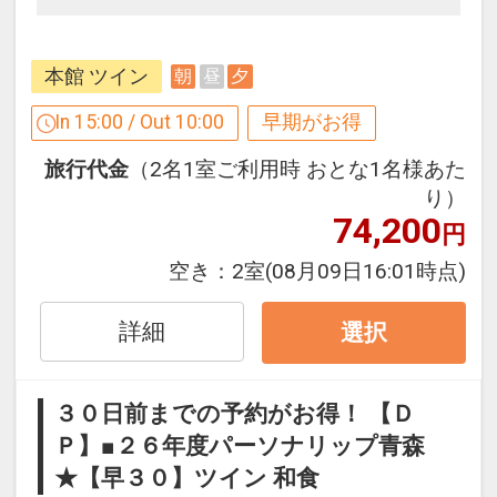
早めのお申し込みがお得！【早３０】
早期予約限定！３０日前までのご予約が
本館 ツイン
朝
昼
夕
お得です！
※本プランは３０日前までの予約受付で
In 15:00 / Out 10:00
早期がお得
す。２９日前以降の人数変更、おとな・
旅行代金
（2名1室ご利用時 おとな1名様あた
こどもの内訳変更はできません。
り）
74,200
円
ここがポイント！
このプランでご宿泊のお客様には、下記
空き：
2室
(08月09日16:01時点)
おもてなしがございます。
・酸ヶ湯温泉旅館「千人風呂」に入浴Ｏ
詳細
選択
Ｋ♪
※送迎付きですので、チェックイン時に
３０日前までの予約がお得！ 【Ｄ
お申し出ください。
Ｐ】■２６年度パーソナリップ青森
★【早３０】ツイン 和食
※旅行代金に含まれます。