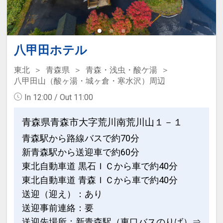
ロックウッド・ホテル＆スパ
津軽富士と呼ばれる岩木山をバックに津
軽平野・日本海を一望できるリゾートホ
八甲田ホテル
テル
東北
青森県
青森・浅虫・酸ケ湯
ホテルはスタンダードツイン（２５平
八甲田山（酸ヶ湯・城ヶ倉・寒水沢）周辺
米）をメインに１８８室を完備
In 12:00 / Out 11:00
お部屋の窓は大きく大自然の景観を満喫
できます。
青森県青森市大字荒川南荒川山１－１
大浴場は鯵ヶ沢高原温泉で、季節により
青森駅から路線バスで約70分
露天風呂から見上げる星空もきれいで
新青森駅から送迎車で約60分
す。
東北自動車道 黒石ＩＣから車で約40分
ホテル隣接には、スキー場・ゴルフ場も
東北自動車道 青森ＩＣから車で約40分
御座います。
送迎（迎え）：あり
送迎事前連絡：要
設定期間：2026年4月1日～2026年11月
送迎先場所：新青森駅（東口バスのりば）⇒
30日