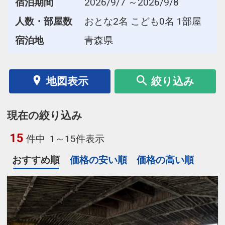
宿泊期間
2026/9/7 ～2026/9/8
人数・部屋数
おとな2名 こども0名 1部屋
宿泊地
青森県
地図表示
絞り込み
現在の絞り込み
15
件中
1～15件表示
おすすめ順
価格の安い順
価格の高い順