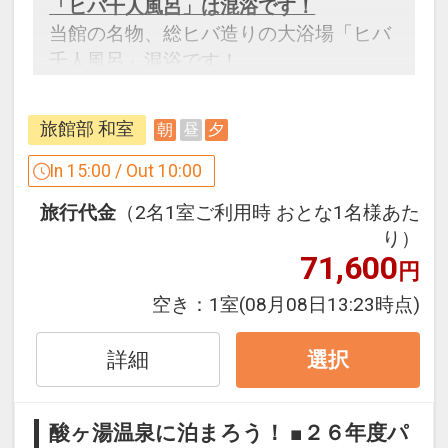
「ヒバ千人風呂」は混浴です！
当館の名物、総ヒバ造りの大浴場「ヒバ
千人風呂」混浴です！
ただし、女性専用時間がございます。
（午前８時～９時、午後８時～９時）
旅館部 和室
朝
昼
夕
設定期間：2026年4月1日～2027年3月
In 15:00 / Out 10:00
31日
旅行代金
（2名1室ご利用時 おとな1名様あた
インターネットコース番号：DP-1-
り）
17266791
71,600
円
空き：
1室
(08月08日13:23時点)
詳細
選択
酸ヶ湯温泉に泊まろう！ ■２６年度パ