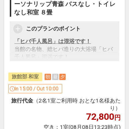
ーソナリップ青森 バスなし・トイレ
なし和室 ８畳
このプランのポイント
「ヒバ千人風呂」は混浴です！
当館の名物、総ヒバ造りの大浴場「ヒバ
千人風呂」混浴です！
ただし、女性専用時間がございます。
（午前８時～９時、午後８時～９時）
旅館部 和室
朝
昼
夕
設定期間：2026年4月1日～2027年3月
In 15:00 / Out 10:00
31日
旅行代金
（2名1室ご利用時 おとな1名様あた
インターネットコース番号：DP-1-
り）
17117860
72,800
円
空き：
1室
(08月08日13:23時点)