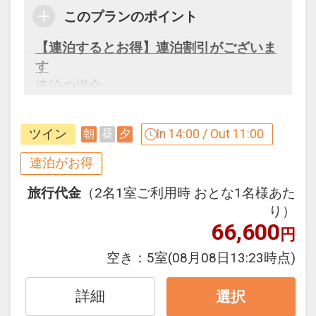
ロックウッド・ホテル＆スパ
このプランのポイント
津軽富士と呼ばれる岩木山をバックに津
【連泊するとお得】連泊割引がございま
軽平野・日本海を一望できるリゾートホ
す
テル
連泊の場合、
ホテルはスタンダードツイン（２５平
１泊目より１泊につきおひとり様
５００
米）をメインに１８８室を完備
円引
お部屋の窓は大きく大自然の景観を満喫
ツイン
In 14:00 / Out 11:00
朝
昼
夕
できます。
※割引適用後のご旅行代金は、カレンダ
連泊がお得
大浴場は鯵ヶ沢高原温泉で、季節により
ーからお進みいただいた後表示される
露天風呂から見上げる星空もきれいで
旅行代金
（2名1室ご利用時 おとな1名様あた
「空室照会結果確認画面」でご確認くだ
す。
り）
さい
ホテル隣接には、スキー場・ゴルフ場も
66,600
円
※宿泊期間中すべての日において人数・
御座います。
氏名・客室タイプ・食事条件・プラン同
空き：
5室
(08月08日13:23時点)
一であることが割引適用の条件となりま
設定期間：2026年4月1日～2026年11月
す。
詳細
選択
30日