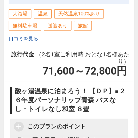
大浴場
温泉
天然温泉100%あり
無料駐車場
送迎あり
旅館
口コミを見る
旅行代金
（2名1室ご利用時 おとな1名様あた
り）
71,600～72,800
円
酸ヶ湯温泉に泊まろう！ 【ＤＰ】■２
６年度パーソナリップ青森 バスな
し・トイレなし和室 ８畳
このプランのポイント