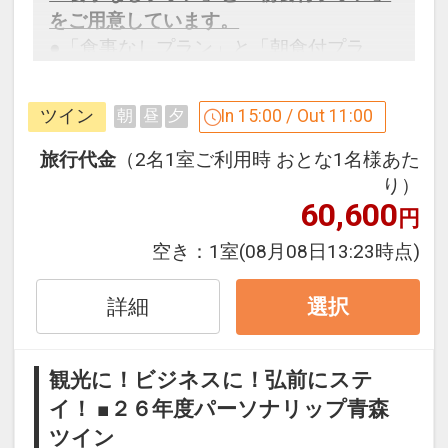
をご用意しています。
●「食事なしプラン」と「朝食付プラ
ン」を掲載しています。
※ご覧のページがどちらかを
【食事条
ツイン
In 15:00 / Out 11:00
朝
昼
夕
件】
の項目でご確認のうえ、予約にお進
み下さい。
旅行代金
（2名1室ご利用時 おとな1名様あた
り）
60,600
円
設定期間：2026年4月1日～2027年3月
空き：
1室
(08月08日13:23時点)
31日
インターネットコース番号：DP-1-
詳細
選択
17266855
観光に！ビジネスに！弘前にステ
イ！ ■２６年度パーソナリップ青森
ツイン