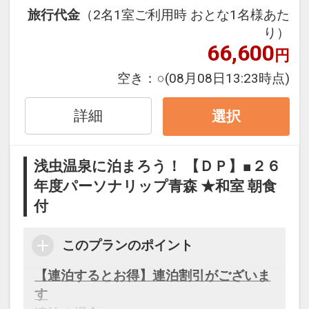
※割引適用後のご旅行代金は、カレンダ
旅行代金
（2名1室ご利用時 おとな1名様あた
ーからお進みいただいた後表示される
り）
「空室照会結果確認画面」でご確認くだ
66,600
円
さい。
※宿泊期間中すべての日において人数・
空き：
○
(08月08日13:23時点)
氏名・客室タイプ・食事条件・プラン同
一であることが割引適用の条件となりま
詳細
選択
す。
浅虫温泉に泊まろう！ 【ＤＰ】■２６
毎夜 『津軽三味線ライブ』 開催中！
年度パーソナリップ青森 ★和室 朝食
１階ロビーの舞台で２０：３０より『津
付
軽三味線ライブ』を開催中♪
このプランのポイント
設定期間：2026年4月1日～2027年3月
【連泊するとお得】連泊割引がございま
31日
す
インターネットコース番号：DP-1-