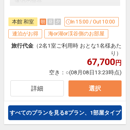
連泊の場合、
17306754
１泊目より１泊につきおひとり様
おとな
１，０００円引、こどもＡ７００円引、
本館 和室
In 15:00 / Out 10:00
朝
昼
夕
こどもＢ５００円引
連泊がお得
海or湖or渓谷側のお部屋
※割引適用後のご旅行代金は、カレンダ
旅行代金
（2名1室ご利用時 おとな1名様あた
ーからお進みいただいた後表示される
り）
「空室照会結果確認画面」でご確認くだ
67,700
円
さい。
※宿泊期間中すべての日において人数・
空き：
○
(08月08日13:23時点)
氏名・客室タイプ・食事条件・プラン同
一であることが割引適用の条件となりま
詳細
選択
す。
毎夜 『津軽三味線ライブ』 開催中！
すべてのプランを見る
8プラン、1部屋タイプ
１階ロビーの舞台で２０：３０より『津
軽三味線ライブ』を開催中♪