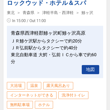
ロックウッド・ホテル＆スパ
東北
青森県
津軽半島・西津軽
鯵ヶ沢
In 15:00 / Out 11:00
青森県西津軽郡鯵ヶ沢町鯵ヶ沢高原
ＪＲ鯵ケ沢駅からタクシーで約20分
ＪＲ弘前駅からタクシーで約40分
東北自動車道 大鰐・弘前ＩＣから車で約60
分
地図
大浴場
温泉
露天風呂あり
インターネットができる
洗浄付トイレ
無料駐車場
ホテル