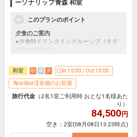
ーソナリップ青森 和室
このプランのポイント
夕食のご案内
●夕食時ドリンクインクルーシブ（９０
分飲み放題付）
※ご予約時に、「お問合せ・ご要望等メ
モ」欄、またはご予約後マイページ」に
和室
In 15:00 / Out 10:00
朝
昼
夕
必要な旨とご希望時間を、ご記入くださ
い。
海or湖or渓谷側のお部屋
※ただしご希望に添えない場合、ご利用
旅行代金
（2名1室ご利用時 おとな1名様あた
いただけない場合がございます。
り）
84,500
円
設定期間：2026年4月1日～2027年3月
31日
空き：
2室
(08月08日13:23時点)
インターネットコース番号：DP-1-