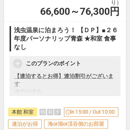
り）
66,600～76,300
円
浅虫温泉に泊まろう！ 【ＤＰ】■２６
年度パーソナリップ青森 ★和室 食事
なし
このプランのポイント
【連泊するとお得】連泊割引がございま
す
連泊の場合、
１泊目より１泊につきおひとり様
おとな
１，０００円引、こどもＡ７００円引、
本館 和室
In 15:00 / Out 10:00
朝
昼
夕
こどもＢ５００円引
連泊がお得
海or湖or渓谷側のお部屋