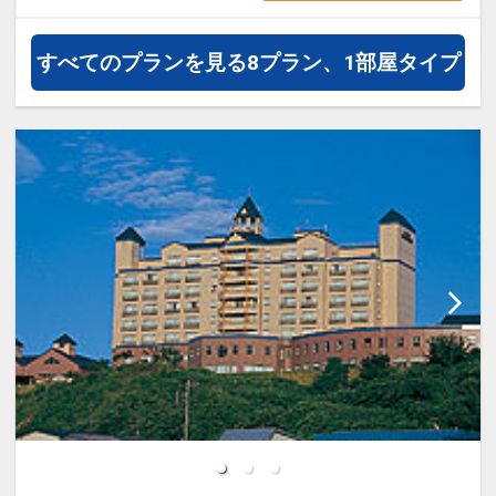
インターネットコース番号：DP-1-
うれしいポイント
17306936
●アーリーチェックイン１４：００でＯ
すべてのプランを見る
8プラン、1部屋タイプ
Ｋ！（通常１５：００）
記念日特色
●お誕生日が宿泊日の前後７日間の方に
ワンドリンクサービス（ご本人のみ／滞
在中１回）
●結婚記念日が宿泊日の前後７日間のご
夫婦にワンドリンクサービス（滞在中１
回）
※旅行代金に含まれます。
ロックウッド・ホテル＆スパ
津軽富士と呼ばれる岩木山をバックに津