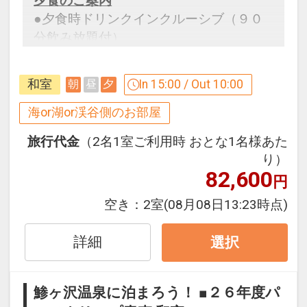
夕食のご案内
●夕食時ドリンクインクルーシブ（９０
分飲み放題付）
※ご予約時に、「お問合せ・ご要望等メ
モ」欄、またはご予約後マイページ」に
和室
In 15:00 / Out 10:00
朝
昼
夕
必要な旨とご希望時間を、ご記入くださ
い。
海or湖or渓谷側のお部屋
※ただしご希望に添えない場合、ご利用
旅行代金
（2名1室ご利用時 おとな1名様あた
いただけない場合がございます。
り）
82,600
円
設定期間：2026年4月1日～2027年3月
31日
空き：
2室
(08月08日13:23時点)
インターネットコース番号：DP-1-
17266935
詳細
選択
鯵ヶ沢温泉に泊まろう！ ■２６年度パ