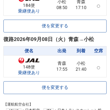
小松
青森
184便
08:50
17:10
乗継便あり
便を変更する
復路
2026年09月08日（火）
青森
→
小松
便名
出発
到着
空席
青森
小松
148便
17:55
21:40
乗継便あり
便を変更する
【運航航空会社】