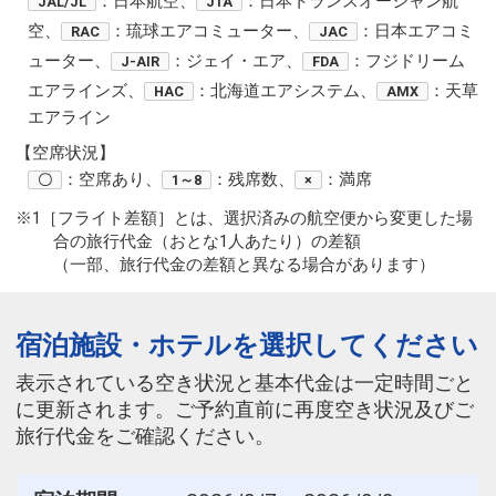
：日本航空、
：日本トランスオーシャン航
JAL/JL
JTA
空、
：琉球エアコミューター、
：日本エアコミ
RAC
JAC
ューター、
：ジェイ・エア、
：フジドリーム
J-AIR
FDA
エアラインズ、
：北海道エアシステム、
：天草
HAC
AMX
エアライン
【空席状況】
：空席あり、
：残席数、
：満席
〇
1～8
×
※1［フライト差額］とは、選択済みの航空便から変更した場
合の旅行代金（おとな1人あたり）の差額
（一部、旅行代金の差額と異なる場合があります）
宿泊施設・ホテルを選択してください
表示されている空き状況と基本代金は一定時間ごと
に更新されます。ご予約直前に再度空き状況及びご
旅行代金をご確認ください。