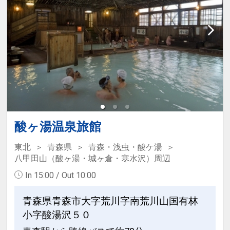
酸ヶ湯温泉旅館
東北
青森県
青森・浅虫・酸ケ湯
八甲田山（酸ヶ湯・城ヶ倉・寒水沢）周辺
In 15:00 / Out 10:00
青森県青森市大字荒川字南荒川山国有林
小字酸湯沢５０