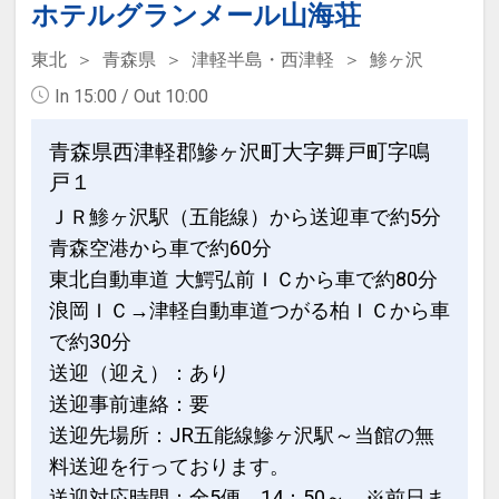
軽平野・日本海を一望できるリゾートホ
ホテルグランメール山海荘
テル
東北
青森県
津軽半島・西津軽
鯵ヶ沢
ホテルはスタンダードツイン（２５平
In 15:00 / Out 10:00
米）をメインに１８８室を完備
お部屋の窓は大きく大自然の景観を満喫
青森県西津軽郡鰺ヶ沢町大字舞戸町字鳴
できます。
戸１
大浴場は鯵ヶ沢高原温泉で、季節により
ＪＲ鯵ヶ沢駅（五能線）から送迎車で約5分
露天風呂から見上げる星空もきれいで
青森空港から車で約60分
す。
ホテル隣接には、スキー場・ゴルフ場も
東北自動車道 大鰐弘前ＩＣから車で約80分
御座います。
浪岡ＩＣ→津軽自動車道つがる柏ＩＣから車
で約30分
設定期間：2026年4月1日～2026年11月
送迎（迎え）：あり
30日
送迎事前連絡：要
インターネットコース番号：DP-1-
送迎先場所：JR五能線鰺ヶ沢駅～当館の無
17306934
料送迎を行っております。
送迎対応時間：全5便 14：50～ ※前日ま