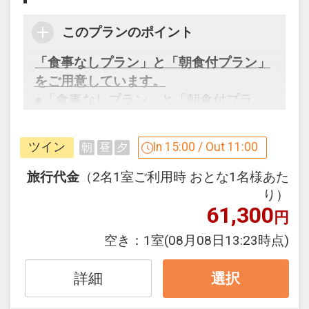
このプランのポイント
「食事なしプラン」と「朝食付プラン」
をご用意しています。
●「食事なしプラン」と「朝食付プラ
ン」を掲載しています。
※ご覧のページがどちらかを
【食事条
ツイン
In 15:00 / Out 11:00
朝
昼
夕
件】
の項目でご確認のうえ、予約にお進
み下さい。
旅行代金
（2名1室ご利用時 おとな1名様あた
り）
61,300
円
設定期間：2026年4月1日～2027年3月
空き：
1室
(08月08日13:23時点)
31日
インターネットコース番号：DP-1-
詳細
選択
17125350