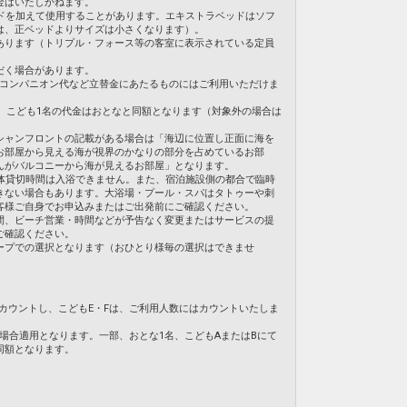
金はいたしかねます。
ドを加えて使用することがあります。エキストラベッドはソフ
は、正ベッドよりサイズは小さくなります）。
あります（トリプル・フォース等の客室に表示されている定員
だく場合があります。
・コンパニオン代など立替金にあたるものにはご利用いただけま
合、こども1名の代金はおとなと同額となります（対象外の場合は
シャンフロントの記載がある場合は「海辺に位置し正面に海を
お部屋から見える海が視界のかなりの部分を占めているお部
んがバルコニーから海が見えるお部屋」となります。
体貸切時間は入浴できません。また、宿泊施設側の都合で臨時
きない場合もあります。大浴場・プール・スパはタトゥーや刺
客様ご自身でお申込みまたはご出発前にご確認ください。
間、ビーチ営業・時間などが予告なく変更またはサービスの提
ご確認ください。
ープでの選択となります（おひとり様毎の選択はできませ
てカウントし、こどもE・Fは、ご利用人数にはカウントいたしま
の場合適用となります。一部、おとな1名、こどもAまたはBにて
同額となります。