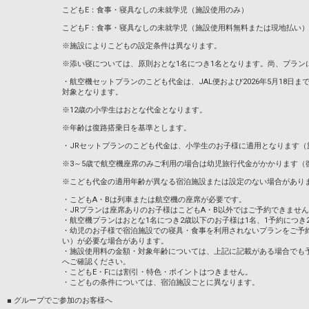
こどもE：食事・寝具なしの未就学児（施設使用のみ）
こどもF：食事・寝具なしの未就学児（施設使用料無料または現地払い）
※施設によりこどもの設定条件は異なります。
※添い寝については、原則おとな1名につき1名となります。尚、プラン
・航空機セットプランのこども代金は、JAL便および2026年5月18日までのA
対象となります。
※12歳の小学生はおとな代金となります。
※年齢は復路搭乗日を基準とします。
・JRセットプランのこども代金は、小学生のお子様に適用となります（
※3～5歳で航空機座席のみご利用の場合は幼児旅行代金がかかります（
※こども代金の適用年齢が異なる宿泊施設または設定のない場合があり
・こどもA・Bは列車または航空機の座席が必要です。
・JRプランは座席ありのお子様はこどもA・B以外ではご予約できませ
・航空機プランはおとな1名につき2歳以下のお子様は1名、1予約につき
・幼児のお子様で宿泊施設での寝具・食事を利用されないプランをご予
い）が必要な場合があります。
・施設使用料の金額・対象年齢については、上記に記載がある場合でも
へご確認ください。
・こどもE・Fには割引・特色・ポイントはつきません。
・こどもの条件については、宿泊施設ごとに異なります。
■ グループでご参加のお客様へ