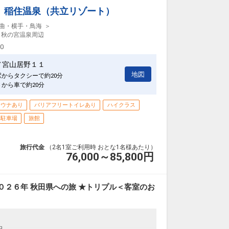
 稲住温泉（共立リゾート）
曲・横手・鳥海
・秋の宮温泉周辺
00
ノ宮山居野１１
地図
駅からタクシーで約20分
Ｃから車で約20分
サウナあり
バリアフリートイレあり
ハイクラス
料駐車場
旅館
旅行代金
（2名1室ご利用時 おとな1名様あたり）
76,000～85,800
円
０２６年 秋田県への旅 ★トリプル＜客室のお