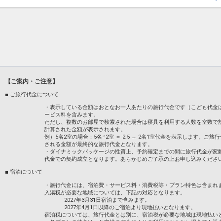
【ご案内・ご注意】
■ ご旅行代金について
・表示している金額はおとなお一人あたりの旅行代金です（こども代金
ービス料を含みます。
ただし、複数のお部屋で検索された場合は寝具を利用する人数を室数で
計算された金額が表示されます。
例）5名2室の場合：5名÷2室 ＝ 2.5 → 2名1室代金を表示します
される金額が最終的な旅行代金となります。
・ダイナミックパッケージの性質上、予約確定までの間に旅行代金が変
代金での契約成立となります。あらかじめご了承の上お申し込みくださ
■ 宿泊について
・旅行代金には、宿泊費・サービス料・消費税等・プラン特色は含まれ
入湯税が必要な地域については、下記の対応となります。
2027年3月31日宿泊まで含みます。
2027年4月1日以降のご宿泊より現地払いとなります。
宿泊税については、旅行代金とは別に、宿泊税が必要な地域は現地払い