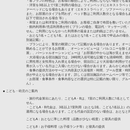
・各プランの特色は、お客様の都合によりご利用にならない場合でも返
・洋室を3名以上で1室ご利用の場合は、ツインベッドにエキストラベッ
ァーベッドになる場合もあります（エキストラベッド、ソファーベッド
また、お部屋のタイプを問わず、ベッド数はご利用人数分となる場合も
以下で宿泊される場合 等）。
・和室または和洋室をご利用の場合、お客様ご自身で布団を敷いていた
・館内利用券/売店利用券が付くプランの場合、電話代・マッサージ代
せん。ご利用にならなかった利用券の返金または釣銭はございません。
・おとな1名＋こども1名、またはおとな1名＋こども2名で申込みの場
別途記載）。
・プランにより、客室の眺望について記載がある場合があります。オー
眺めることができるお部屋」、オーシャンビューは「バルコニーを除く
屋」、パーシャルオーシャンビューは「お部屋の中からは海が見えませ
・大浴場がある宿泊施設では、24時間入浴可能な記載でも清掃時間、団
に男性用と女性用を入れ替える場合や、宿泊日により大浴場の利用がで
青が入っている方はご入場いただけない場合があります。あらかじめお
・食事の提供方法やサービス内容及び入浴場所・時間、プール営業・時
供が中止となる場合があります。詳しくは宿泊施設のホームページ等で
・お部屋・食事条件・食事内容などの選択は特に記載の無い限り、グル
ん）。
■ こども・幼児のご案内
・旅行代金算出にあたり、こどもA・Bは、1室のご利用人数に1名とし
せん。
・こどもA・B代金は、3名以上1室利用（おとな2名、こども1名以上）
適用になる場合もあります。こども代金の設定のない場合は、おとなと
こどもA：おとなに準じた料理（品数が少ない程度）と寝具の提供
こどもB：お子様料理（お子様ランチ等）と寝具の提供