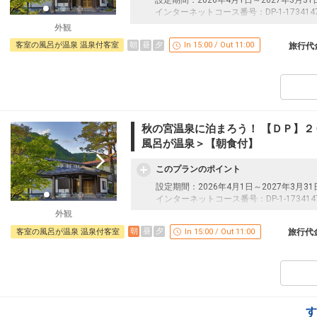
設定期間：2026年4月1日～2027年3月31
インターネットコース番号：DP-1-173414
外観
朝
昼
夕
客室の風呂が温泉 温泉付客室
In 15:00 / Out 11:00
旅行代
秋の宮温泉に泊まろう！ 【ＤＰ】２
風呂が温泉＞【朝食付】
このプランのポイント
設定期間：2026年4月1日～2027年3月31
インターネットコース番号：DP-1-173414
外観
朝
昼
夕
客室の風呂が温泉 温泉付客室
In 15:00 / Out 11:00
旅行代
す