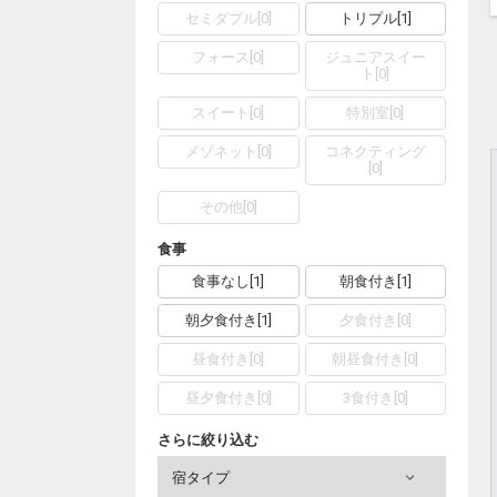
セミダブル
[
0
]
トリプル
[
1
]
フォース
[
0
]
ジュニアスイー
ト
[
0
]
スイート
[
0
]
特別室
[
0
]
メゾネット
[
0
]
コネクティング
[
0
]
その他
[
0
]
食事
食事なし
[
1
]
朝食付き
[
1
]
朝夕食付き
[
1
]
夕食付き
[
0
]
昼食付き
[
0
]
朝昼食付き
[
0
]
昼夕食付き
[
0
]
3食付き
[
0
]
さらに絞り込む
宿タイプ