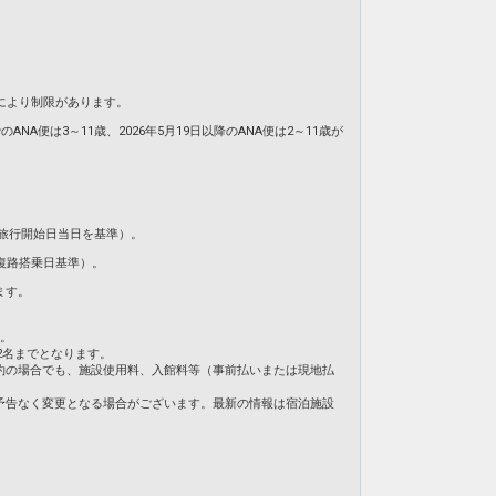
により制限があります。
NA便は3～11歳、2026年5月19日以降のANA便は2～11歳が
旅行開始日当日を基準）。
復路搭乗日基準）。
ます。
ん。
2名までとなります。
約の場合でも、施設使用料、入館料等（事前払いまたは現地払
予告なく変更となる場合がございます。最新の情報は宿泊施設