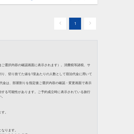
1
はご選択内容の確認画面に表示されます）。消費税等諸税、サ
割り、切り捨てた値を1室あたりの人数として宿泊代金に用いて
。ご旅行代金は、部屋割りを指定後ご選択内容の確認・変更画面で表示
動する可能性があります。ご予約成立時に表示されている旅行
い。
ます。
となります。