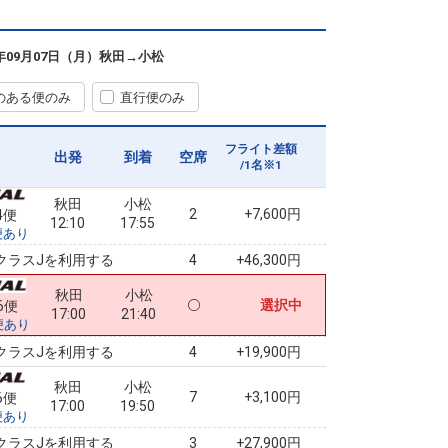
秋田
小松
+17,200円
2便
08:45
14:10
便あり
6年09月07日（月）
秋田
→
小松
クラスJを利用する
+27,900円
2
のある便のみ
直行便のみ
秋田
小松
3
+4,600円
4便
12:10
19:50
便あり
フライト差額
出発
到着
空席
/1名※1
クラスJを利用する
+27,900円
3
秋田
小松
2
+7,600円
4便
12:10
17:55
便あり
クラスJを利用する
+46,300円
4
秋田
小松
選択中
6便
17:00
21:40
便あり
クラスJを利用する
+19,900円
4
秋田
小松
7
+3,100円
6便
17:00
19:50
便あり
クラスJを利用する
+27,900円
3