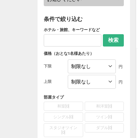
条件で絞り込む
ホテル・旅館、キーワードなど
検索
価格（おとな1名様あたり）
下限
円
上限
円
部屋タイプ
和室
[
0
]
和洋室
[
0
]
シングル
[
0
]
ツイン
[
0
]
スタジオツイン
ダブル
[
0
]
[
0
]