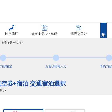
国内旅行
高級ホテル・旅館
観光プラン
覧（飛行機＋宿泊）
内容
確認
お客様情報
入力
予約内容
航空券+宿泊 交通宿泊選択
さい