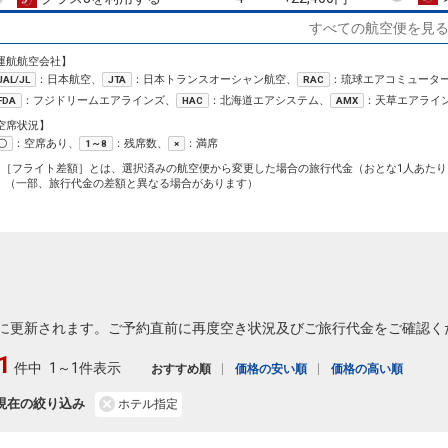
すべての航空便を見
小松
秋田
3
+6,700円
184便
08:50
15:55
運航航空会社】
乗継便あり
：日本航空、
：日本トランスオーシャン航空、
：琉球エアコミュータ
JAL/JL
JTA
RAC
クラスJを利用する
+22,400円
2
：フジドリームエアラインズ、
：北海道エアシステム、
：天草エアライ
FDA
HAC
AMX
小松
秋田
空席状況】
+19,700円
186便
11:15
15:55
：空席あり、
：残席数、
：満席
〇
1～8
×
乗継便あり
1［フライト差額］とは、選択済みの航空便から変更した場合の旅行代金（おとな1人あたり
クラスJを利用する
+30,700円
2
（一部、旅行代金の差額と異なる場合があります）
小松
秋田
+19,700円
188便
14:50
20:15
乗継便あり
クラスJを利用する
+49,500円
7
に更新されます。ご予約直前に再度空き状況及びご旅行代金をご確認く
1
件中
1～1件表示
おすすめ順
価格の安い順
価格の高い順
現在の絞り込み
ホテル指定