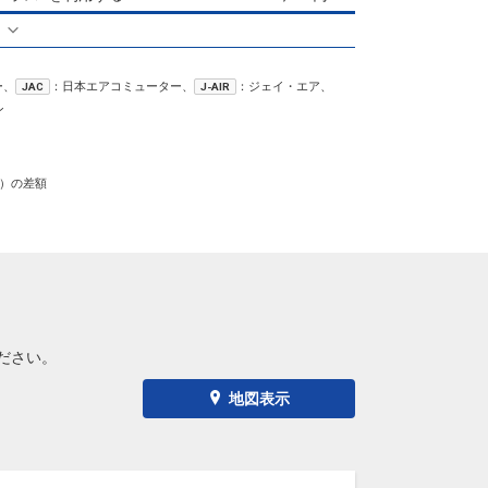
る
ー、
：日本エアコミューター、
：ジェイ・エア、
JAC
J-AIR
ン
）の差額
ださい。
地図表示