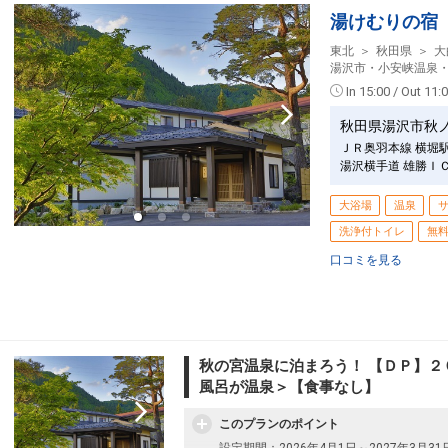
湯けむりの宿
東北
秋田県
大
湯沢市・小安峡温泉
In 15:00 / Out 11:
秋田県湯沢市秋
ＪＲ奥羽本線 横堀
湯沢横手道 雄勝Ｉ
大浴場
温泉
洗浄付トイレ
無
口コミを見る
秋の宮温泉に泊まろう！ 【ＤＰ】２
風呂が温泉＞【食事なし】
このプランのポイント