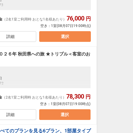
日
73
76,000
円
金
（2名1室ご利用時 おとな1名様あたり）
空き：
1室
(08月07日19:00時点)
詳細
選択
０２６年 秋田県への旅 ★トリプル＜客室のお
日
72
78,300
円
金
（2名1室ご利用時 おとな1名様あたり）
空き：
1室
(08月07日19:00時点)
詳細
選択
べてのプランを見る
6プラン、1部屋タイプ