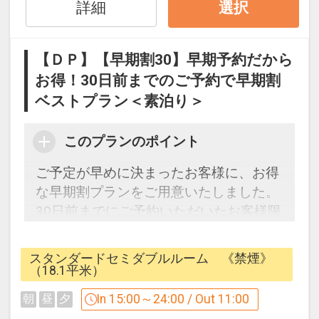
詳細
選択
【施設ご案内】
・チェックイン 3：00p.m.
【ＤＰ】【早期割30】早期予約だから
・チェックアウト 11：00a.m.
お得！30日前までのご予約で早期割
・チェックイン前チェックアウト後もお
ベストプラン＜素泊り＞
荷物をお預かりいたします。
このプランのポイント
【客室ご案内】
・有線LAN/Wi-Fiインターネット接続無
ご予定が早めに決まったお客様に、お得
料
な早期割プランをご用意いたしました。
・空気清浄機付加湿器完備
30日前までにご予約いただいたお客様限
・ズボンプレッサー完備
定の割引プランです。
スタンダードセミダブルルーム 《禁煙》
【駐車場】
30日前だからできる早期割プライス。
（18.1平米）
・敷地内の地下及び地上にございます。
是非ご利用ください。
In 15:00～24:00 / Out 11:00
朝
昼
夕
・ご宿泊者様料金 1泊2000円（1：