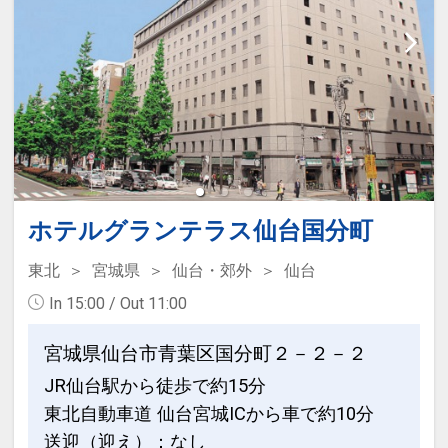
・ズボンプレッサー完備
【駐車場】
・敷地内の地下及び地上にございます。
・ご宿泊者様料金 1泊2000円（1：
00p.m.～翌1:00p.m.） ※予約不可
ホテルグランテラス仙台国分町
【アクセス】
・電車ご利用の場合：仙台駅西口より徒
東北
宮城県
仙台・郊外
仙台
歩1分
In 15:00 / Out 11:00
・空港ご利用の場合：仙台空港アクセス
鉄道にて約30分
宮城県仙台市青葉区国分町２－２－２
仙台空港から車で約40分
JR仙台駅から徒歩で約15分
・お車ご利用の場合：東北自動車道宮城
東北自動車道 仙台宮城ICから車で約10分
I.Cより約15分
送迎（迎え）：なし