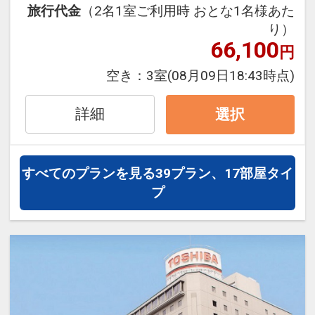
00p.m.～翌1:00p.m.） ※予約不可
ホテルメトロポリタン仙台は、仙台駅か
旅行代金
（2名1室ご利用時 おとな1名様あた
ら徒歩1分。
り）
66,100
観光にもビジネスにもアクセス至便！
円
【アクセス】
駅ビル「S-PAL」に隣接しており、お土
空き：
3室
(08月09日18:43時点)
・電車ご利用の場合：仙台駅西口より徒
産などのお買い物にも大変便利♪
歩1分
詳細
選択
・空港ご利用の場合：仙台空港アクセス
鉄道にて約30分
【施設ご案内】
仙台空港から車で約40分
・チェックイン 3：00p.m.
すべてのプランを見る
39プラン、17部屋タイ
・お車ご利用の場合：東北自動車道宮城
・チェックアウト 11：00a.m.
プ
I.Cより約15分
・チェックイン前チェックアウト後もお
荷物をお預かりいたします。
設定期間：2023年4月18日～2027年6月
30日
【客室ご案内】
インターネットコース番号：DP-2-
・有線LAN/Wi-Fiインターネット接続無
200000024459
料
・空気清浄機付加湿器完備