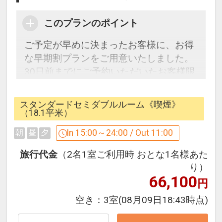
このプランのポイント
ご予定が早めに決まったお客様に、お得
な早期割プランをご用意いたしました。
30日前までにご予約いただいたお客様限
定の割引プランです。
スタンダードセミダブルルーム《喫煙》
30日前だからできる早期割プライス。
（18.1平米）
是非ご利用ください。
In 15:00～24:00 / Out 11:00
朝
昼
夕
ホテルメトロポリタン仙台は、仙台駅か
旅行代金
（2名1室ご利用時 おとな1名様あた
ら徒歩1分。
り）
66,100
観光にもビジネスにもアクセス至便！
円
駅ビル「S-PAL」に隣接しており、お土
空き：
3室
(08月09日18:43時点)
産などのお買い物にも大変便利♪