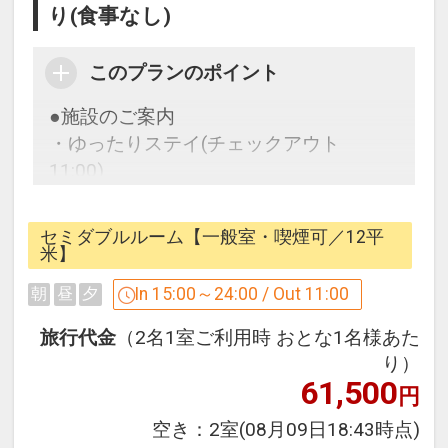
り(食事なし)
このプランのポイント
●施設のご案内
・ゆったりステイ(チェックアウト
11:00)
・全室無線LAN(Wi-Fi)対応でインターネ
ットが無料でご利用いただけます。
セミダブルルーム【一般室・喫煙可／12平
※無線LAN(Wi-Fi)は時間帯によって繋が
米】
りにくい場合もございます
In 15:00～24:00 / Out 11:00
朝
昼
夕
・コインランドリーと電子レンジ、製氷
機をご用意しております。
旅行代金
（2名1室ご利用時 おとな1名様あた
・駐車場は徒歩約5分圏内の有料駐車場
り）
61,500
をご紹介します。
円
※大型車輌及びバスの駐車に関しまして
空き：
2室
(08月09日18:43時点)
は事前にホテルまでご連絡下さい