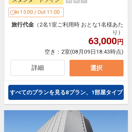
設定期間：2026年4月1日～2027年3月
In 15:00 / Out 11:00
31日
旅行代金
（2名1室ご利用時 おとな1名様あた
インターネットコース番号：DP-1-
り）
17273846
63,000
円
空き：
2室
(08月09日18:43時点)
詳細
選択
すべてのプランを見る
8プラン、1部屋タイプ