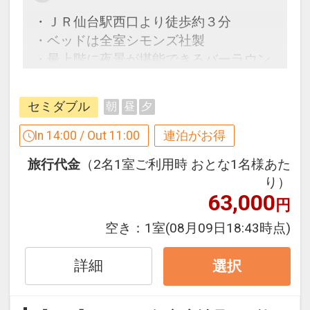
・ＪＲ仙台駅西口より徒歩約３分
・ベッドは全室シモンズ社製
・最上階に夜景が堪能できるバーラウン
ジあり
セミダブル
朝
昼
夕
【連泊するとお得】連泊割引がございま
す
In 14:00 / Out 11:00
連泊がお得
連泊の場合、
旅行代金
（2名1室ご利用時 おとな1名様あた
１泊目より１泊につきおひとり様
５００
り）
円引
63,000
円
※宿泊期間中すべての日において人数・
空き：
1室
(08月09日18:43時点)
氏名・客室タイプ・食事条件・プラン同
一であることが割引適用の条件となりま
詳細
選択
す。
※割引適用後のご旅行代金は、カレンダ