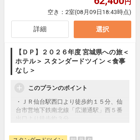
62,400
円
ンです。
※早期申込対象期間である２９日前を過
空き：
2室
(08月09日18:43時点)
ぎてからの変更（人数の内訳・客室タイ
プ・食事条件・プラン・氏名・人員・泊
詳細
選択
数の増減等の変更）があった場合、
本プランはご利用いただけず、取消後、
【ＤＰ】２０２６年度 宮城県への旅＜
新たに通常プランのご予約が必要となり
ホテル＞ スタンダードツイン＜食事
ます。
なし＞
※取消料対象日を過ぎてからの変更は取
消料対象となります。
このプランのポイント
設定期間：2026年4月1日～2027年3月
・ＪＲ仙台駅西口より徒歩約１５分、仙
31日
台市営地下鉄南北線「広瀬通駅」西５番
インターネットコース番号：DP-1-
出口より徒歩約３分
17273850
・繁華街「国分町」の入口に位置し、無
料サービスや貸し出し品が多数あり
スタンダードツイン
朝
昼
夕