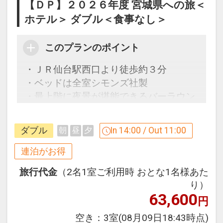
【ＤＰ】２０２６年度 宮城県への旅＜
ーからお進みいただいた後表示される
ホテル＞ ダブル＜食事なし＞
「空室照会結果確認画面」でご確認くだ
さい。
このプランのポイント
設定期間：2026年4月1日～2027年3月
・ＪＲ仙台駅西口より徒歩約３分
31日
・ベッドは全室シモンズ社製
インターネットコース番号：DP-1-
・最上階に夜景が堪能できるバーラウン
17326958
ジあり
ダブル
In 14:00 / Out 11:00
朝
昼
夕
【連泊するとお得】連泊割引がございま
す
連泊がお得
連泊の場合、
旅行代金
（2名1室ご利用時 おとな1名様あた
１泊目より１泊につきおひとり様
５００
り）
円引
63,600
円
※宿泊期間中すべての日において人数・
空き：
3室
(08月09日18:43時点)