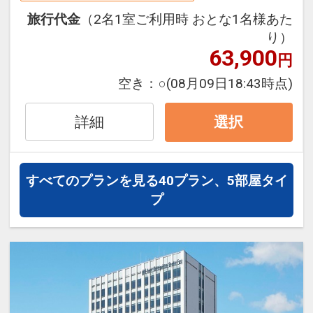
お出かけの予定が決まったらこのプラン
設定期間：2023年4月17日～2027年6月
旅行代金
（2名1室ご利用時 おとな1名様あた
で早めにご予約を♪
30日
り）
インターネットコース番号：DP-2-
63,900
円
200000024388
ホテル京阪 仙台ではチェックイン前・チ
空き：
○
(08月09日18:43時点)
ェックアウト後の
お荷物のお預かりを無料で承っておりま
詳細
選択
すので
身軽に観光やショッピングへお出かけが
できます♪
すべてのプランを見る
40プラン、5部屋タイ
プ
JR/地下鉄 仙台駅より徒歩約8分の好立
地♪
杜の都”仙台”の象徴であるケヤキ並木で
有名な青葉通りに面しております。
ビジネス・観光の拠点にぜひ☆