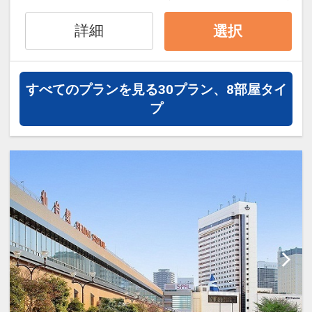
氏名・客室タイプ・食事条件・プラン同
一であることが割引適用の条件となりま
詳細
選択
す。
※割引適用後のご旅行代金は、カレンダ
ーからお進みいただいた後表示される
すべてのプランを見る
30プラン、8部屋タイ
「空室照会結果確認画面」でご確認くだ
プ
さい。
設定期間：2026年4月1日～2027年3月
31日
インターネットコース番号：DP-1-
17326957