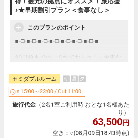
得！観光の拠点にオススメ！旅応援
♪★早期割引プラン＜食事なし＞
このプランのポイント
■-□-■-□-■-□-■-□-■-□-■-□-■-□-■
30日前までのご予約でおトク！＜食事な
し＞
セミダブルルーム
朝
昼
夕
■-□-■-□-■-□-■-□-■-□-■-□-■-□-■
In 15:00～23:00 / Out 11:00
お出かけの予定が決まったらこのプラン
旅行代金
（2名1室ご利用時 おとな1名様あた
で早めにご予約を♪
り）
63,500
円
ホテル京阪 仙台ではチェックイン前・チ
空き：
○
(08月09日18:43時点)