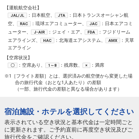
【運航航空会社】
：日本航空、
：日本トランスオーシャン航
JAL/JL
JTA
空、
：琉球エアコミューター、
：日本エアコミ
RAC
JAC
ューター、
：ジェイ・エア、
：フジドリーム
J-AIR
FDA
エアラインズ、
：北海道エアシステム、
：天草
HAC
AMX
エアライン
【空席状況】
：空席あり、
：残席数、
：満席
〇
1～8
×
※1［フライト差額］とは、選択済みの航空便から変更した場
合の旅行代金（おとな1人あたり）の差額
（一部、旅行代金の差額と異なる場合があります）
宿泊施設・ホテルを選択してください
表示されている空き状況と基本代金は一定時間ごと
に更新されます。ご予約直前に再度空き状況及びご
旅行代金をご確認ください。