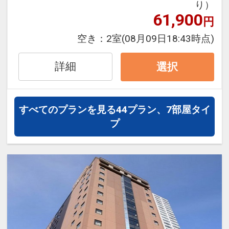
設定期間：2023年9月7日～2027年6月
・駐車場は徒歩約5分圏内の有料駐車場
り）
30日
61,900
をご紹介します。
円
インターネットコース番号：DP-2-
※大型車輌及びバスの駐車に関しまして
空き：
2室
(08月09日18:43時点)
200000026706
は事前にホテルまでご連絡下さい
詳細
選択
●駐車場のご案内
・契約駐車場の事前予約はできません。
・当日ご到着時に空車状況を確認の上で
すべてのプランを見る
44プラン、7部屋タイ
のご案内となります。
プ
・契約駐車場が満車の場合、近隣のコイ
ンパーキングをご紹介する可能性がござ
います。
その場合は各駐車場ごとの時間貸料金、
およびホテルでの空車確認はできませ
ん。