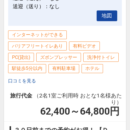
送迎（送り）：なし
設定期間：2023年4月18日～2027年6月
地図
30日
インターネットコース番号：DP-2-
200000024459
インターネットができる
バリアフリートイレあり
有料ビデオ
PC(貸出)
ズボンプレッサー
洗浄付トイレ
駅徒歩5分以内
有料駐車場
ホテル
口コミを見る
旅行代金
（2名1室ご利用時 おとな1名様あた
り）
62,400～64,800
円