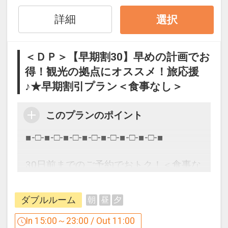
ェックアウト後の
お荷物のお預かりを無料で承っておりま
詳細
選択
すので
身軽に観光やショッピングへお出かけが
＜ＤＰ＞【早期割30】早めの計画でお
できます♪
得！観光の拠点にオススメ！旅応援
♪★早期割引プラン＜食事なし＞
JR/地下鉄 仙台駅より徒歩約8分の好立
地♪
杜の都”仙台”の象徴であるケヤキ並木で
このプランのポイント
有名な青葉通りに面しております。
■-□-■-□-■-□-■-□-■-□-■-□-■-□-■
ビジネス・観光の拠点にぜひ☆
30日前までのご予約でおトク！＜食事な
し＞
■プラン詳細■
ダブルルーム
朝
昼
夕
■-□-■-□-■-□-■-□-■-□-■-□-■-□-■
食事なしプラン
In 15:00～23:00 / Out 11:00