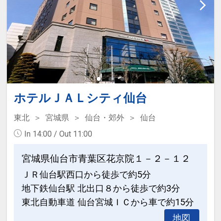
■ホテルパールシティ仙台 TEL:022-262-
8711
設定期間：2022年1月19日～2027年6月
30日
インターネットコース番号：DP-2-
200000010475
ホテルＪＡＬシティ仙台
東北
宮城県
仙台・郊外
仙台
In 14:00 / Out 11:00
宮城県仙台市青葉区花京院１－２－１２
ＪＲ仙台駅西口から徒歩で約5分
地下鉄仙台駅 北出口８から徒歩で約3分
東北自動車道 仙台宮城ＩＣから車で約15分
地図