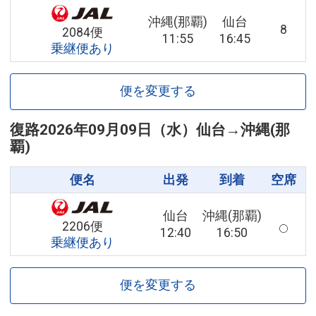
沖縄(那覇)
仙台
8
2084便
11:55
16:45
乗継便あり
便を変更する
復路
2026年09月09日（水）
仙台
→
沖縄(那
覇)
便名
出発
到着
空席
仙台
沖縄(那覇)
2206便
12:40
16:50
乗継便あり
便を変更する