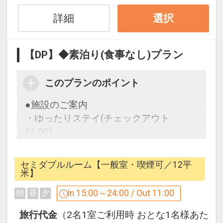
詳細
選択
●駐車場のご案内
・契約駐車場の事前予約はできません。
・当日ご到着時に空車状況を確認の上で
【DP】◆素泊り(食事なし)プラン
のご案内となります。
・契約駐車場が満車の場合、近隣のコイ
このプランのポイント
ンパーキングをご紹介する可能性がござ
います。
●施設のご案内
その場合は各駐車場ごとの時間貸料金、
・ゆったりステイ(チェックアウト
およびホテルでの空車確認はできませ
11:00)
ん。
・全室無線LAN(Wi-Fi)対応でインターネ
ットが無料でご利用いただけます。
セミダブルルーム【一般室・喫煙可／12平
※無線LAN(Wi-Fi)は時間帯によって繋が
米】
■ホテルパールシティ仙台 TEL:022-262-
りにくい場合もございます
In 15:00～24:00 / Out 11:00
朝
昼
夕
8711
・コインランドリーと電子レンジ、製氷
機をご用意しております。
旅行代金
（2名1室ご利用時 おとな1名様あた