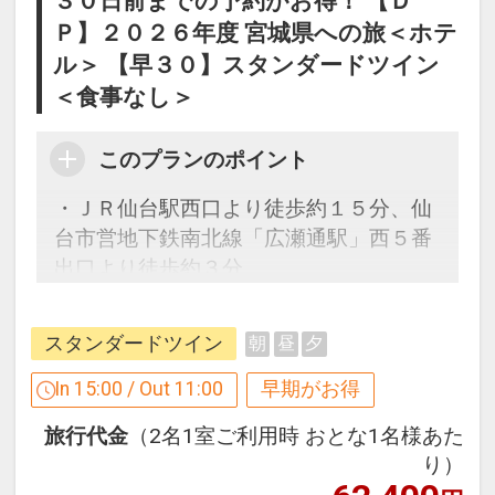
３０日前までの予約がお得！ 【Ｄ
Ｐ】２０２６年度 宮城県への旅＜ホテ
ル＞ 【早３０】スタンダードツイン
＜食事なし＞
このプランのポイント
・ＪＲ仙台駅西口より徒歩約１５分、仙
台市営地下鉄南北線「広瀬通駅」西５番
出口より徒歩約３分
・繁華街「国分町」の入口に位置し、無
料サービスや貸し出し品が多数あり
スタンダードツイン
朝
昼
夕
【３０日前までの申込限定だからお得】
In 15:00 / Out 11:00
早期がお得
早期申込限定プラン
旅行代金
（2名1室ご利用時 おとな1名様あた
本プランは「初泊日の３０日前までにお
り）
申し込みの方」に限りご予約可能なプラ