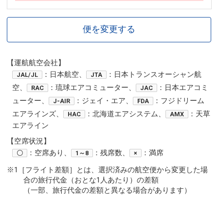
便を変更する
【運航航空会社】
：日本航空、
：日本トランスオーシャン航
JAL/JL
JTA
空、
：琉球エアコミューター、
：日本エアコミ
RAC
JAC
ューター、
：ジェイ・エア、
：フジドリーム
J-AIR
FDA
エアラインズ、
：北海道エアシステム、
：天草
HAC
AMX
エアライン
【空席状況】
：空席あり、
：残席数、
：満席
〇
1～8
×
※1［フライト差額］とは、選択済みの航空便から変更した場
合の旅行代金（おとな1人あたり）の差額
（一部、旅行代金の差額と異なる場合があります）