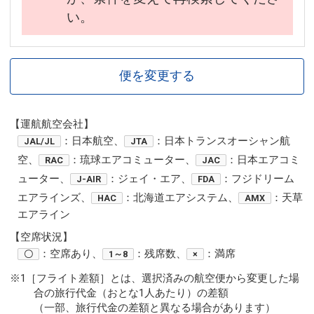
い。
便を変更する
【運航航空会社】
：日本航空、
：日本トランスオーシャン航
JAL/JL
JTA
空、
：琉球エアコミューター、
：日本エアコミ
RAC
JAC
ューター、
：ジェイ・エア、
：フジドリーム
J-AIR
FDA
エアラインズ、
：北海道エアシステム、
：天草
HAC
AMX
エアライン
【空席状況】
：空席あり、
：残席数、
：満席
〇
1～8
×
※1［フライト差額］とは、選択済みの航空便から変更した場
合の旅行代金（おとな1人あたり）の差額
（一部、旅行代金の差額と異なる場合があります）