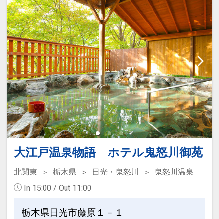
設定期間：2026年4月1日～2027年3月
31日
インターネットコース番号：DP-1-
17171002
大江戸温泉物語 ホテル鬼怒川御苑
北関東
栃木県
日光・鬼怒川
鬼怒川温泉
In 15:00 / Out 11:00
栃木県日光市藤原１－１