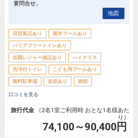
要問合せ。
日・慶寿を迎える方に記念品をご用意
※事前にご予約が必要です。
地図
※ご予約時に「お問合せ・ご要望等メ
モ」欄、またはご予約後「マイページ」
貸切風呂あり
屋外プールあり
に、記念日の内容（誕生日・結婚記念日
バリアフリートイレあり
等）をご記入ください。
※当日に記念日の証明になるものをご持
近隣レジャー施設あり
ハイクラス
参ください。
洗浄付トイレ
こども用プールあり
※旅行代金に含まれます。
無料駐車場
送迎あり
旅館
口コミを見る
設定期間：2026年4月1日～2026年9月
30日
旅行代金
（2名1室ご利用時 おとな1名様あた
インターネットコース番号：DP-1-
り）
17544337
74,100～90,400
円