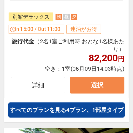
優雅なひととき！
受け継がれた歴史と伝統を感じる、特別
別館デラックス
朝
昼
夕
なひと時をお過ごしください。
In 15:00 / Out 11:00
連泊がお得
【連泊するとお得】連泊割引がございま
旅行代金
（2名1室ご利用時 おとな1名様あた
す
り）
連泊の場合、
82,200
円
２泊目より１泊につきおひとり様
１，０
００円引
空き：
1室
(08月09日14:03時点)
※割引適用後のご旅行代金は、カレンダ
詳細
選択
ーからお進みいただいた後表示される
「空室照会結果確認画面」でご確認くだ
さい。
すべてのプランを見る
4プラン、1部屋タイプ
※宿泊期間中すべての日において人数・
氏名・客室タイプ・食事条件・プラン同
一であることが割引適用の条件となりま