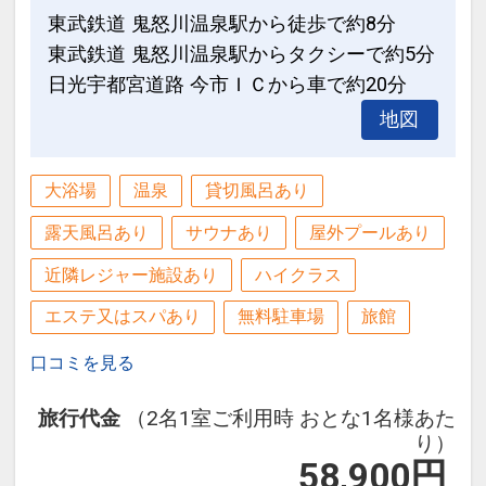
東武鉄道 鬼怒川温泉駅から徒歩で約8分
東武鉄道 鬼怒川温泉駅からタクシーで約5分
日光宇都宮道路 今市ＩＣから車で約20分
地図
大浴場
温泉
貸切風呂あり
露天風呂あり
サウナあり
屋外プールあり
近隣レジャー施設あり
ハイクラス
エステ又はスパあり
無料駐車場
旅館
口コミを見る
旅行代金
（2名1室ご利用時 おとな1名様あた
り）
58,900
円