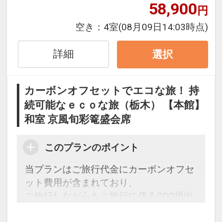
58,900
円
※旅行代金に含まれます。
空き：
4室
(08月09日14:03時点)
【女性限定】 うれしいおもてなし
詳細
選択
●女性のお客様4名様以上のグループの方
限定で、フルボトルワイン1本付 ※滞在
中1回
カーボンオフセットでエコな旅！ 持
※ご予約時に「お問合せ・ご要望等メ
続可能なｅｃｏな旅（栃木） 【本館】
モ」欄、またはご予約後「マイページ」
和室 京風旬彩篭盛会席
にご希望の旨ご記入ください。
このプランのポイント
※旅行代金に含まれます。
当プランはご旅行代金にカーボンオフセ
記念日特色
ット費用が含まれており、
●宿泊日の前後1週間にお誕生日・記念
ご旅行しながらもご旅行に係るCO2排出
日・慶寿を迎える方に記念品をご用意
量の一部の削減に取り組むことができま
※事前にご予約が必要です。