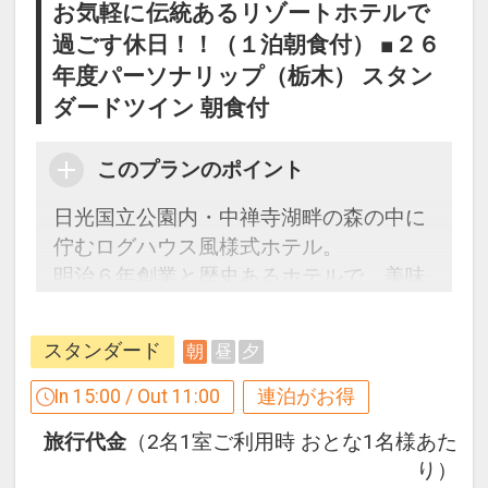
お気軽に伝統あるリゾートホテルで
過ごす休日！！（１泊朝食付） ■２６
年度パーソナリップ（栃木） スタン
ダードツイン 朝食付
このプランのポイント
日光国立公園内・中禅寺湖畔の森の中に
佇むログハウス風様式ホテル。
明治６年創業と歴史あるホテルで、美味
しいご朝食と天然温泉をお愉しみくださ
い。
スタンダード
朝
昼
夕
In 15:00 / Out 11:00
連泊がお得
【連泊するとお得】連泊割引がございま
旅行代金
（2名1室ご利用時 おとな1名様あた
す
り）
連泊の場合、