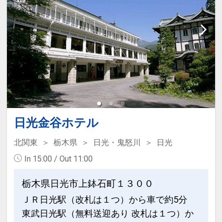
★本プランの定量カーボン・オフセット
について ★
日光金谷ホテル
北関東
栃木県
日光・鬼怒川
日光
※画像をクリック/タップで拡大しま
す。
In 15:00 / Out 11:00
栃木県日光市上鉢石町１３００
ＪＲ日光駅（改札は１つ）から車で約5分
うれしいポイント！
東武日光駅（無料送迎あり 改札は１つ）か