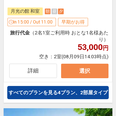
３０日前までのご予約でお得に宿泊！
【早３０割】
月光の館 和室
朝
昼
夕
早期予約限定！３０日前までのご予約が
お得です。
In 15:00 / Out 11:00
早期がお得
※本プランは３０日前までの受付限定で
旅行代金
（2名1室ご利用時 おとな1名様あた
す。
り）
２９日前以降の宿泊条件の変更（部屋、
53,000
円
人数、おとな・こどもの内訳、食事条
件・内容 等）はできません。
空き：
2室
(08月09日14:03時点)
ここがポイント！
詳細
選択
●夕食時、ソフトドリンク飲み放題付
※旅行代金に含まれます。
すべてのプランを見る
4プラン、2部屋タイプ
設定期間：2026年4月1日～2027年3月
31日