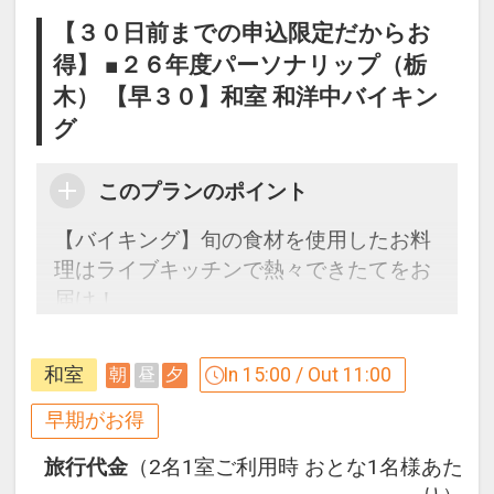
【３０日前までの申込限定だからお
得】 ■２６年度パーソナリップ（栃
木） 【早３０】和室 和洋中バイキン
グ
このプランのポイント
【バイキング】旬の食材を使用したお料
理はライブキッチンで熱々できたてをお
届け！
自然豊かな山脈や渓流を感じさせる大浴
場や客室、ラウンジで鬼怒川温泉の魅力
和室
In 15:00 / Out 11:00
朝
昼
夕
を堪能！
早期がお得
３０日前までのご予約でお得に宿泊！
旅行代金
（2名1室ご利用時 おとな1名様あた
【早３０割】