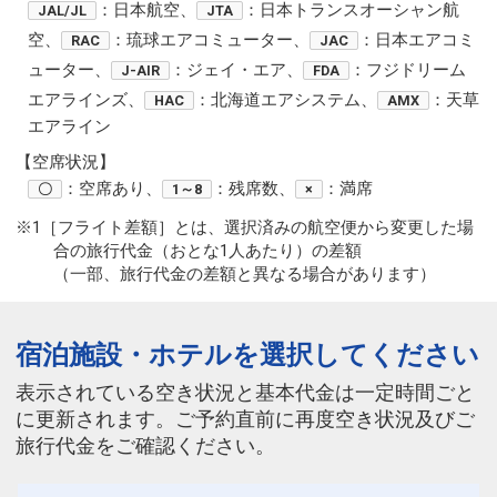
：日本航空、
：日本トランスオーシャン航
JAL/JL
JTA
空、
：琉球エアコミューター、
：日本エアコミ
RAC
JAC
ューター、
：ジェイ・エア、
：フジドリーム
J-AIR
FDA
エアラインズ、
：北海道エアシステム、
：天草
HAC
AMX
エアライン
【空席状況】
：空席あり、
：残席数、
：満席
〇
1～8
×
※1［フライト差額］とは、選択済みの航空便から変更した場
合の旅行代金（おとな1人あたり）の差額
（一部、旅行代金の差額と異なる場合があります）
宿泊施設・ホテルを選択してください
表示されている空き状況と基本代金は一定時間ごと
に更新されます。ご予約直前に再度空き状況及びご
旅行代金をご確認ください。