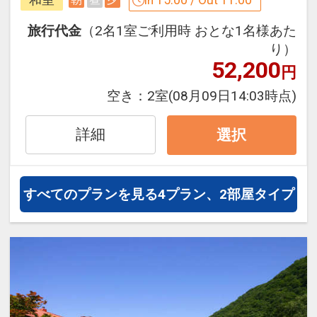
を堪能！
旅行代金
（2名1室ご利用時 おとな1名様あた
設定期間：2026年4月1日～2027年3月
り）
52,200
31日
円
インターネットコース番号：DP-1-
空き：
2室
(08月09日14:03時点)
17300205
詳細
選択
すべてのプランを見る
4プラン、2部屋タイプ