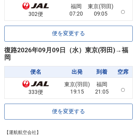
福岡
東京(羽田)
07:20
09:05
302便
便を変更する
復路
2026年09月09日（水）
東京(羽田)
→
福
岡
便名
出発
到着
空席
東京(羽田)
福岡
19:15
21:05
333便
便を変更する
【運航航空会社】