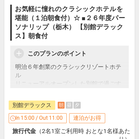
お気軽に憧れのクラシックホテルを
堪能（１泊朝食付）☆ ■２６年度パー
ソナリップ（栃木） 【別館デラック
ス】朝食付
このプランのポイント
明治６年創業のクラシックリゾートホテ
ル
リニューアルオープンした別館で過ごす
優雅なひととき！
受け継がれた歴史と伝統を感じる、特別
別館デラックス
朝
昼
夕
なひと時をお過ごしください。
In 15:00 / Out 11:00
連泊がお得
【連泊するとお得】連泊割引がございま
旅行代金
（2名1室ご利用時 おとな1名様あた
す