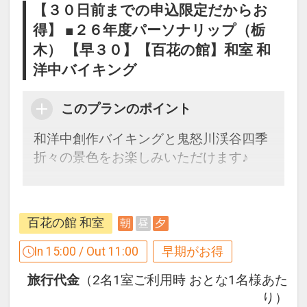
【３０日前までの申込限定だからお
得】 ■２６年度パーソナリップ（栃
木） 【早３０】【百花の館】和室 和
洋中バイキング
このプランのポイント
和洋中創作バイキングと鬼怒川渓谷四季
折々の景色をお楽しみいただけます♪
３０日前までのご予約でお得に宿泊！
【早３０割】
百花の館 和室
朝
昼
夕
早期予約限定！３０日前までのご予約が
お得です。
In 15:00 / Out 11:00
早期がお得
※本プランは３０日前までの受付限定で
旅行代金
（2名1室ご利用時 おとな1名様あた
す。
り）
２９日前以降の宿泊条件の変更（部屋、