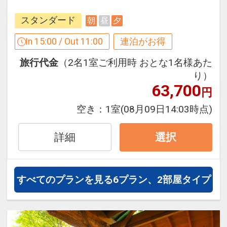
スタンダード
朝
昼
夕
【連泊するとお得】連泊割引がございま
In 15:00 / Out 11:00
連泊がお得
す
旅行代金
（2名1室ご利用時 おとな1名様あた
連泊の場合、
り）
2泊目より1泊につきおひとり様
１，０
63,700
円
００円引
空き：
1室
(08月09日14:03時点)
※割引適用後のご旅行代金は、カレンダ
ーからお進みいただいた後表示される
詳細
選択
「空室照会結果確認画面」でご確認くだ
さい。
※宿泊期間中すべての日において人数・
すべてのプランを見る
6プラン、2部屋タイプ
氏名・客室タイプ・食事条件・プラン同
一であることが割引適用の条件となりま
す。