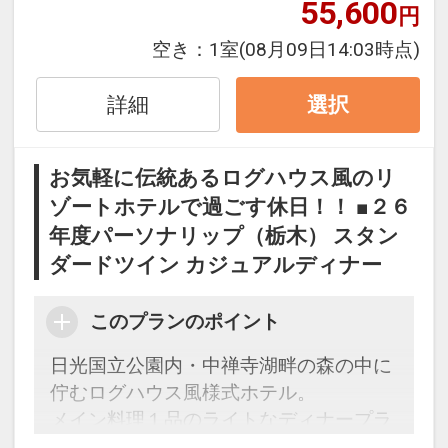
55,600
円
2泊目より1泊につきおひとり様
１，０
００円引
空き：
1室
(08月09日14:03時点)
※割引適用後のご旅行代金は、カレンダ
詳細
選択
ーからお進みいただいた後表示される
「空室照会結果確認画面」でご確認くだ
お気軽に伝統あるログハウス風のリ
さい。
ゾートホテルで過ごす休日！！ ■２６
※宿泊期間中すべての日において人数・
年度パーソナリップ（栃木） スタン
氏名・客室タイプ・食事条件・プラン同
一であることが割引適用の条件となりま
ダードツイン カジュアルディナー
す。
このプランのポイント
設定期間：2026年4月1日～2027年3月
日光国立公園内・中禅寺湖畔の森の中に
31日
佇むログハウス風様式ホテル。
インターネットコース番号：DP-1-
メイン料理１品のライトなディナープラ
17171135
ン。