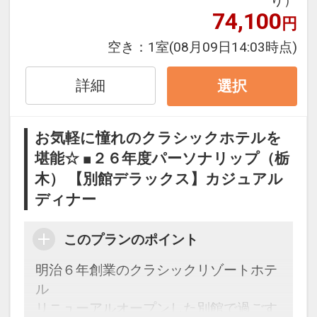
り）
連泊の場合、
74,100
円
２泊目より１泊につきおひとり様
１，０
００円引
空き：
1室
(08月09日14:03時点)
※割引適用後のご旅行代金は、カレンダ
詳細
選択
ーからお進みいただいた後表示される
「空室照会結果確認画面」でご確認くだ
お気軽に憧れのクラシックホテルを
さい。
堪能☆ ■２６年度パーソナリップ（栃
※宿泊期間中すべての日において人数・
木） 【別館デラックス】カジュアル
氏名・客室タイプ・食事条件・プラン同
一であることが割引適用の条件となりま
ディナー
す。
このプランのポイント
設定期間：2026年4月1日～2027年3月
明治６年創業のクラシックリゾートホテ
31日
ル
インターネットコース番号：DP-1-
リニューアルオープンした別館で過ごす
17170179