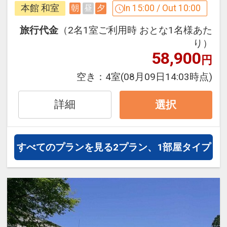
す。
本館 和室
In 15:00 / Out 10:00
朝
昼
夕
※ご予約時に「お問合せ・ご要望等メ
持続可能なecoな旅をしてみませんか？
モ」欄、またはご予約後「マイページ」
旅行代金
（2名1室ご利用時 おとな1名様あた
に、記念日の内容（誕生日・結婚記念日
★カーボンオフセットとは？★
り）
等）をご記入ください。
58,900
円
※当日に記念日の証明になるものをご持
空き：
4室
(08月09日14:03時点)
参ください。
詳細
選択
※旅行代金に含まれます。
設定期間：2026年4月1日～2026年11月
すべてのプランを見る
2プラン、1部屋タイプ
30日
インターネットコース番号：DP-1-
17270785
※画像をクリック/タップで拡大しま
す。