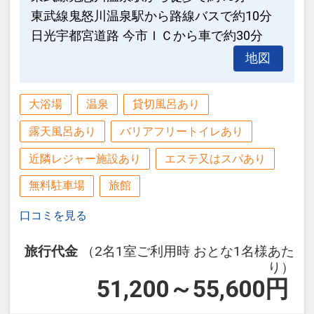
東武線鬼怒川温泉駅から路線バスで約10分
日光宇都宮道路 今市ＩＣから車で約30分
地図
大浴場
温泉
貸切風呂あり
露天風呂あり
バリアフリートイレあり
近隣レジャー施設あり
エステ又はスパあり
無料駐車場
旅館
口コミを見る
旅行代金
（2名1室ご利用時 おとな1名様あた
り）
51,200～55,600
円