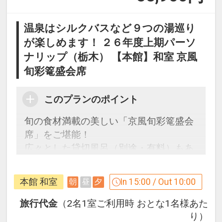
温泉はシルクバスなど９つの湯巡り
が楽しめます！ ２６年度上期パーソ
ナリップ（栃木） 【本館】和室 京風
旬彩篭盛会席
このプランのポイント
旬の食材満載の美しい「京風旬彩篭盛会
席」をご堪能！
広々とした貸切風呂（別途・有料）もあ
ります♪
本館 和室
In 15:00 / Out 10:00
朝
昼
夕
うれしいポイント！
●夕食時、おひとり様につき日本酒また
旅行代金
（2名1室ご利用時 おとな1名様あた
はジュース付 ※1泊ごと
り）