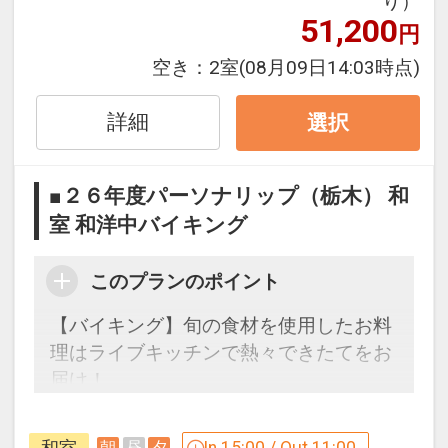
り）
早期予約限定！３０日前までのご予約が
51,200
円
お得です。
※本プランは３０日前までの受付限定で
空き：
2室
(08月09日14:03時点)
す。
２９日前以降の宿泊条件の変更（部屋、
詳細
選択
人数、おとな・こどもの内訳、食事条
件・内容 等）はできません。
■２６年度パーソナリップ（栃木） 和
室 和洋中バイキング
設定期間：2026年4月1日～2027年3月
31日
このプランのポイント
インターネットコース番号：DP-1-
17300207
【バイキング】旬の食材を使用したお料
理はライブキッチンで熱々できたてをお
届け！
自然豊かな山脈や渓流を感じさせる大浴
場や客室、ラウンジで鬼怒川温泉の魅力
和室
In 15:00 / Out 11:00
朝
昼
夕