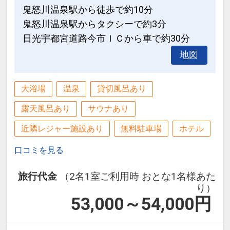
鬼怒川温泉駅から徒歩で約10分
鬼怒川温泉駅からタクシーで約3分
日光宇都宮道路今市ＩＣから車で約30分
地図
大浴場
温泉
貸切風呂あり
露天風呂あり
サウナあり
近隣レジャー施設あり
無料駐車場
ホテル
口コミを見る
旅行代金
（2名1室ご利用時 おとな1名様あた
り）
53,000～54,000
円