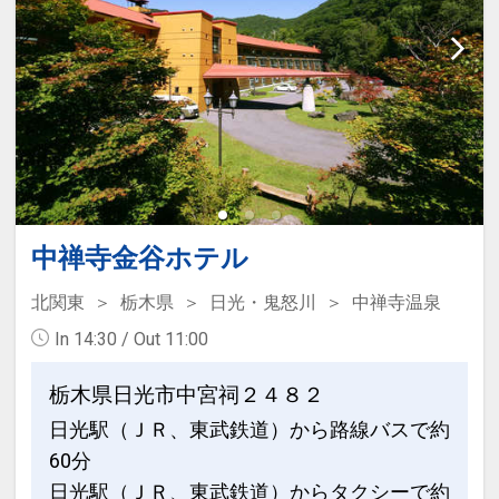
中禅寺金谷ホテル
北関東
栃木県
日光・鬼怒川
中禅寺温泉
In 14:30 / Out 11:00
栃木県日光市中宮祠２４８２
日光駅（ＪＲ、東武鉄道）から路線バスで約
60分
日光駅（ＪＲ、東武鉄道）からタクシーで約