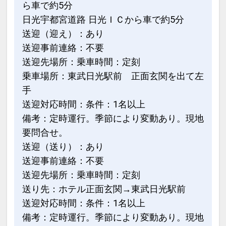
●夕食時、おひとり様につき日本酒また
ら車で約5分
はジュース付 ※1泊ごと
日光宇都宮道路 日光ＩＣから車で約5分
送迎（迎え）：あり
※旅行代金に含まれます。
送迎事前連絡：不要
送迎先場所：乗車時間：定刻
【女性限定】 うれしいおもてなし
乗車場所：東武日光駅前 正面玄関を出て左
●女性のお客様4名様以上のグループの方
手
限定で、フルボトルワイン1本付 ※滞在
送迎対応時間：条件：1名以上
中1回
備考：定時運行。季節により変動あり。現地
※ご予約時に「お問合せ・ご要望等メ
要問合せ。
モ」欄、またはご予約後「マイページ」
送迎（送り）：あり
にご希望の旨ご記入ください。
送迎事前連絡：不要
送迎先場所：乗車時間：定刻
※旅行代金に含まれます。
送り先：ホテル正面玄関→東武日光駅前
送迎対応時間：条件：1名以上
記念日特色
備考：定時運行。季節により変動あり。現地
●宿泊日の前後1週間にお誕生日・記念