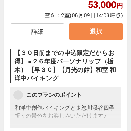
53,000
円
人数、おとな・こどもの内訳、食事条
件・内容 等）はできません。
空き：
2室
(08月09日14:03時点)
ここがポイント！
詳細
選択
●夕食時、ソフトドリンク飲み放題付
【３０日前までの申込限定だからお
※旅行代金に含まれます。
得】 ■２６年度パーソナリップ（栃
木） 【早３０】【月光の館】和室 和
設定期間：2026年4月1日～2027年3月
31日
洋中バイキング
インターネットコース番号：DP-1-
17299848
このプランのポイント
和洋中創作バイキングと鬼怒川渓谷四季
折々の景色をお楽しみいただけます♪