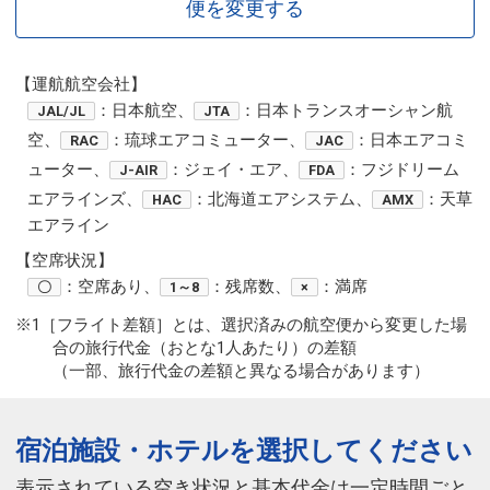
便を変更する
【運航航空会社】
：日本航空、
：日本トランスオーシャン航
JAL/JL
JTA
空、
：琉球エアコミューター、
：日本エアコミ
RAC
JAC
ューター、
：ジェイ・エア、
：フジドリーム
J-AIR
FDA
エアラインズ、
：北海道エアシステム、
：天草
HAC
AMX
エアライン
【空席状況】
：空席あり、
：残席数、
：満席
〇
1～8
×
※1［フライト差額］とは、選択済みの航空便から変更した場
合の旅行代金（おとな1人あたり）の差額
（一部、旅行代金の差額と異なる場合があります）
宿泊施設・ホテルを選択してください
表示されている空き状況と基本代金は一定時間ごと