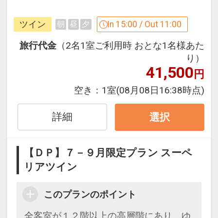
「食事なしプラン」と「朝食付プラン」
ツイン
In 15:00 / Out 11:00
朝
昼
夕
をご用意しています。
●「食事なしプラン」と「朝食付プラ
旅行代金
（2名1室ご利用時 おとな1名様あた
ン」を掲載しています。
り）
41,500
※ご覧のページがどちらかを
【食事条
円
件】
の項目でご確認のうえ、予約にお進
空き：
1室
(08月08日16:38時点)
みください。
詳細
選択
設定期間：2026年7月1日～2026年9月
30日
【ＤＰ】７－９月限定プラン スーペ
インターネットコース番号：DP-1-
リアツイン
17762428
このプランのポイント
全客室が１２階以上の高層階にあり、ゆ