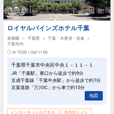
「食事なしプラン」と「朝食付プラン」
をご用意しています。
●「食事なしプラン」と「朝食付プラ
ン」を掲載しています。
ロイヤルパインズホテル千葉
※ご覧のページがどちらかを
【食事条
首都圏
千葉県
千葉・木更津・佐倉
件】
の項目でご確認のうえ、予約にお進
千葉市内
み下さい。
In 15:00 / Out 11:00
千葉県千葉市中央区中央１－１１－１
設定期間：2026年4月1日～2027年3月
JR「千葉駅」東口から徒歩で約9分
31日
京成千葉線「千葉中央駅」から徒歩で約7分
インターネットコース番号：DP-1-
京葉道路「穴川IC」から車で約15分
17438570
地図
インターネットができる
洗浄付トイレ