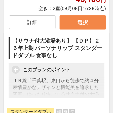
※本プランは３０日前までの受付限定で
す。
空き：
2室
(08月08日16:38時点)
２９日前以降の宿泊条件の変更（部屋、
人数、おとな・こどもの内訳、食事条
詳細
選択
件・内容 等）はできません。
【サウナ付大浴場あり】 【ＤＰ】２
設定期間：2026年4月1日～2027年3月
６年上期 パーソナリップ スタンダー
31日
ドダブル 食事なし
インターネットコース番号：DP-1-
17453269
このプランのポイント
ＪＲ線「千葉駅」東口から徒歩で約４分
表情豊かなデザインと機能美を追求した
客室。ゆったり過ごせるサウナ付の大浴
場を備えています。
スタンダードダブル
朝
昼
夕