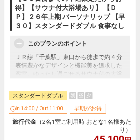
得】【サウナ付大浴場あり】 【Ｄ
Ｐ】２６年上期 パーソナリップ 【早
３０】スタンダードダブル 食事なし
このプランのポイント
ＪＲ線「千葉駅」東口から徒歩で約４分
表情豊かなデザインと機能美を追求した
客室。ゆったり過ごせるサウナ付の大浴
場を備えています。
スタンダードダブル
朝
昼
夕
３０日前までのご予約でお得に宿泊！
In 14:00 / Out 11:00
早期がお得
【早３０割】
旅行代金
（2名1室ご利用時 おとな1名様あた
早期予約限定！３０日前までのご予約が
り）
お得です。
45,100
円