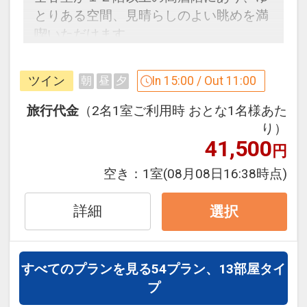
とりある空間、見晴らしのよい眺めを満
喫いただけます。
「食事なしプラン」と「朝食付プラン」
ツイン
In 15:00 / Out 11:00
朝
昼
夕
をご用意しています。
●「食事なしプラン」と「朝食付プラ
旅行代金
（2名1室ご利用時 おとな1名様あた
ン」を掲載しています。
り）
41,500
※ご覧のページがどちらかを
【食事条
円
件】
の項目でご確認のうえ、予約にお進
空き：
1室
(08月08日16:38時点)
みください。
詳細
選択
設定期間：2026年7月1日～2026年9月
30日
すべてのプランを見る
54プラン、13部屋タイ
インターネットコース番号：DP-1-
プ
17762428