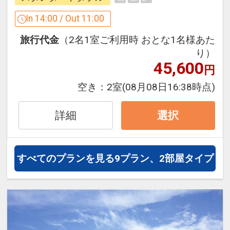
設定期間：2026年4月1日～2027年3月
In 14:00 / Out 11:00
31日
旅行代金
（2名1室ご利用時 おとな1名様あた
インターネットコース番号：DP-1-
り）
17453268
45,600
円
空き：
2室
(08月08日16:38時点)
詳細
選択
すべてのプランを見る
9プラン、2部屋タイプ