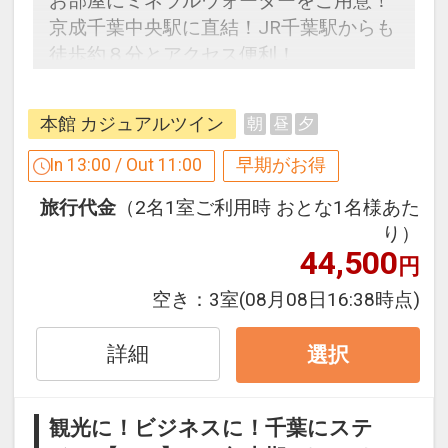
お部屋にミネラルウォーターをご用意！
京成千葉中央駅に直結！JR千葉駅からも
徒歩約８分とアクセス便利！
館内のシネマコンプレックスやレストラ
ン等、ホテル滞在をお楽しみください
本館 カジュアルツイン
朝
昼
夕
In 13:00 / Out 11:00
早期がお得
３０日前までのご予約でお得に宿泊！
旅行代金
（2名1室ご利用時 おとな1名様あた
【早３０割】
り）
早期予約限定！３０日前までのご予約が
44,500
円
お得です。
※本プランは３０日前までの受付限定で
空き：
3室
(08月08日16:38時点)
す。
２９日前以降の宿泊条件の変更（部屋、
詳細
選択
人数、おとな・こどもの内訳、食事条
件・内容 等）はできません。
観光に！ビジネスに！千葉にステ