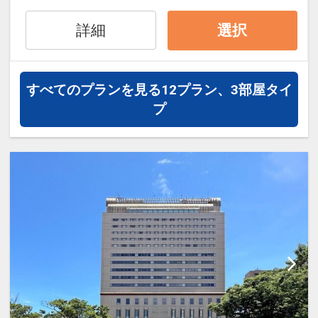
31日
※宿泊期間中すべての日において人数・
詳細
選択
インターネットコース番号：DP-1-
氏名・客室タイプ・食事条件・プラン同
17438572
一であることが割引適用の条件となりま
す。
すべてのプランを見る
12プラン、3部屋タイ
※割引適用後のご旅行代金は、カレンダ
プ
ーからお進みいただいた後表示される
「空室照会結果確認画面」でご確認くだ
さい。
ここがポイント！
●お部屋にミネラルウォーターをご用
意！（１泊あたり／おひとり様につき１
本）
※旅行代金に含まれます。