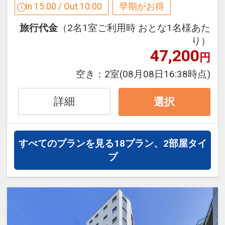
【１４日前までの申込限定だからお得】
In 15:00 / Out 10:00
早期がお得
設定期間：2026年4月1日～2026年9月
早期申込限定プラン
30日
旅行代金
（2名1室ご利用時 おとな1名様あた
本プランは「初泊日の１４日前までにお
インターネットコース番号：DP-1-
り）
申し込みの方」に限りご予約可能なプラ
17539264
47,200
円
ンです。
※早期申込対象期間を過ぎてからの変更
空き：
2室
(08月08日16:38時点)
（人数の内訳・客室タイプ・食事条件・
プラン・氏名・人員・泊数の増減等の変
詳細
選択
更）があった場合、本プランはご利用い
ただけず、取消後、新たに通常プランの
ご予約が必要となります。
すべてのプランを見る
18プラン、2部屋タイ
※取消料対象日を過ぎてからの変更は取
プ
消料対象となります。
「食事なしプラン」と「朝食付プラン」
をご用意しています。
●「食事なしプラン」と「朝食付プラ