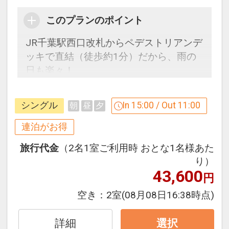
消料対象となります。
このプランのポイント
「食事なしプラン」と「朝食付プラン」
JR千葉駅西口改札からペデストリアンデ
をご用意しています。
ッキで直結（徒歩約1分）だから、雨の
●「食事なしプラン」と「朝食付プラ
日も楽々！
ン」を掲載しています。
ビジネスはもちろん、観光にも便利で快
※ご覧のページがどちらかを
【食事条
適なホテルです。
件】
の項目でご確認のうえ、予約にお進
シングル
In 15:00 / Out 11:00
朝
昼
夕
み下さい。
連泊がお得
【連泊するとお得】連泊割引がございま
旅行代金
（2名1室ご利用時 おとな1名様あた
す
設定期間：2026年4月1日～2027年3月
り）
連泊の場合、
31日
43,600
円
１泊目より１泊につきおひとり様
５００
インターネットコース番号：DP-1-
円引
空き：
2室
(08月08日16:38時点)
17453283
※割引適用後のご旅行代金は、カレンダ
詳細
選択