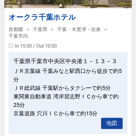
設定期間：2026年4月1日～2027年3月
31日
オークラ千葉ホテル
インターネットコース番号：DP-1-
首都圏
千葉県
千葉・木更津・佐倉
17453282
千葉市内
In 15:00 / Out 10:00
千葉県千葉市中央区中央港１－１３－３
ＪＲ京葉線 千葉みなと駅西口から徒歩で約5
分
ＪＲ総武線 千葉駅からタクシーで約5分
東関東自動車道 湾岸習志野ＩＣから車で約
25分
京葉道路 穴川ＩＣから車で約15分
地図