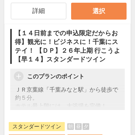
（人数の内訳・客室タイプ・食事条件・
プラン・氏名・人員・泊数の増減等の変
詳細
選択
更）があった場合、本プランはご利用い
ただけず、取消後、新たに通常プランの
【１４日前までの申込限定だからお
ご予約が必要となります。
得】観光に！ビジネスに！千葉にス
※取消料対象日を過ぎてからの変更は取
テイ！ 【ＤＰ】２６年上期 行こうよ
消料対象となります。
【早１４】スタンダードツイン
「食事なしプラン」と「朝食付プラン」
をご用意しています。
このプランのポイント
●「食事なしプラン」と「朝食付プラ
ＪＲ京葉線「千葉みなと駅」から徒歩で
ン」を掲載しています。
約５分。
※ご覧のページがどちらかを
【食事条
ホテル最上階には、大浴場を完備！
件】
の項目でご確認のうえ、予約にお進
ビジネスだけでなくレジャーにも便利な
み下さい。
ホテルです。
スタンダードツイン
朝
昼
夕