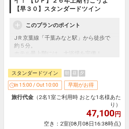
イ！ 【ＤＰ】２６年上期 行こうよ
【早３０】スタンダードツイン
このプランのポイント
JＲ京葉線「千葉みなと駅」から徒歩で
約５分。
ホテル最上階には、大浴場を完備！
ビジネスだけでなくレジャーにも便利な
ホテルです。
スタンダードツイン
朝
昼
夕
【３０日前までの申込限定だからお得】
In 15:00 / Out 10:00
早期がお得
早期申込限定プラン
旅行代金
（2名1室ご利用時 おとな1名様あた
本プランは「初泊日の３０日前までにお
り）
申し込みの方」に限りご予約可能なプラ
47,100
円
ンです。
※早期申込対象期間を過ぎてからの変更
空き：
2室
(08月08日16:38時点)