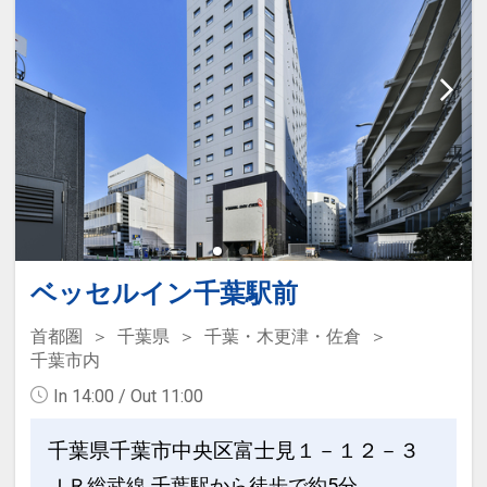
ン」を掲載しています。
※ご覧のページがどちらかを
【食事条
件】
の項目でご確認のうえ、予約にお進
み下さい。
設定期間：2026年4月1日～2026年9月
30日
インターネットコース番号：DP-1-
17539263
ベッセルイン千葉駅前
首都圏
千葉県
千葉・木更津・佐倉
千葉市内
In 14:00 / Out 11:00
千葉県千葉市中央区富士見１－１２－３
ＪＲ総武線 千葉駅から徒歩で約5分