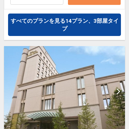
ーからお進みいただいた後表示される
「空室照会結果確認画面」でご確認くだ
さい。
すべてのプランを見る
14プラン、3部屋タイ
※宿泊期間中すべての日において人数・
プ
氏名・客室タイプ・食事条件・プラン同
一であることが割引適用の条件となりま
す。
「食事なしプラン」と「朝食付プラン」
をご用意しています。
●「食事なしプラン」と「朝食付プラ
ン」を掲載しています。
※ご覧のページがどちらかを
【食事条
件】
の項目でご確認のうえ、予約にお進
み下さい。