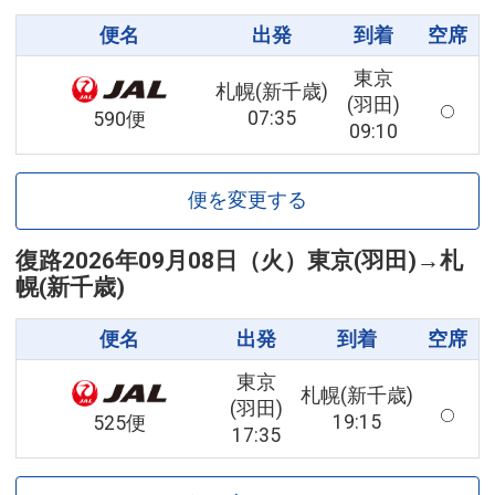
便名
出発
到着
空席
東京
札幌(新千歳)
(羽田)
07:35
590便
09:10
便を変更する
復路
2026年09月08日（火）
東京(羽田)
→
札
幌(新千歳)
便名
出発
到着
空席
東京
札幌(新千歳)
(羽田)
19:15
525便
17:35