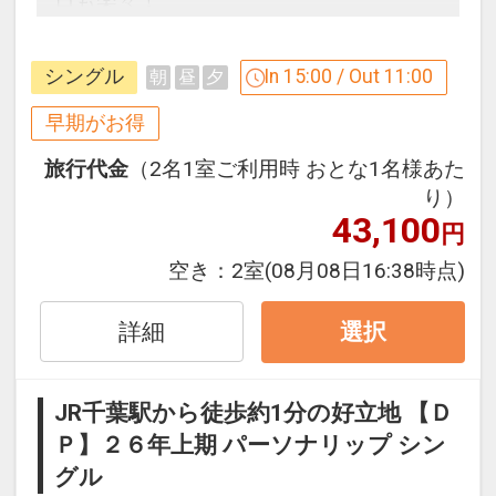
日も楽々！
ビジネスはもちろん、観光にも便利で快
適なホテルです。
シングル
In 15:00 / Out 11:00
朝
昼
夕
早期がお得
【３０日前までの申込限定だからお得】
旅行代金
（2名1室ご利用時 おとな1名様あた
早期申込限定プラン
り）
本プランは「初泊日の３０日前までにお
43,100
円
申し込みの方」に限りご予約可能なプラ
ンです。
空き：
2室
(08月08日16:38時点)
※早期申込対象期間を過ぎてからの変更
（人数の内訳・客室タイプ・食事条件・
詳細
選択
プラン・氏名・人員・泊数の増減等の変
更）があった場合、本プランはご利用い
JR千葉駅から徒歩約1分の好立地 【Ｄ
ただけず、取消後、新たに通常プランの
Ｐ】２６年上期 パーソナリップ シン
ご予約が必要となります。
グル
※取消料対象日を過ぎてからの変更は取