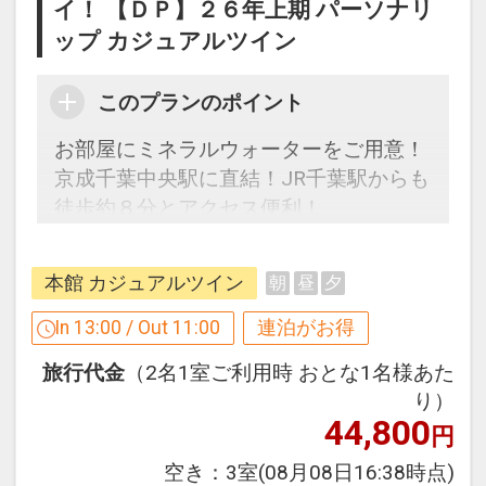
イ！ 【ＤＰ】２６年上期 パーソナリ
ここがポイント！
ップ カジュアルツイン
●お部屋にミネラルウォーターをご用
意！（１泊あたり／おひとり様につき１
本）
このプランのポイント
お部屋にミネラルウォーターをご用意！
※旅行代金に含まれます。
京成千葉中央駅に直結！JR千葉駅からも
徒歩約８分とアクセス便利！
「食事なしプラン」と「朝食付プラン」
館内のシネマコンプレックスやレストラ
をご用意しています。
ン等、ホテル滞在をお楽しみください
●「食事なしプラン」と「朝食付プラ
本館 カジュアルツイン
朝
昼
夕
ン」を掲載しています。
In 13:00 / Out 11:00
連泊がお得
※ご覧のページがどちらかを
【食事条
【連泊するとお得】連泊割引がございま
件】
の項目でご確認のうえ、予約にお進
旅行代金
（2名1室ご利用時 おとな1名様あた
す
み下さい。
り）
連泊の場合、
44,800
円
2泊目より1泊につきおひとり様
３００
円引
空き：
3室
(08月08日16:38時点)
設定期間：2026年4月1日～2027年3月