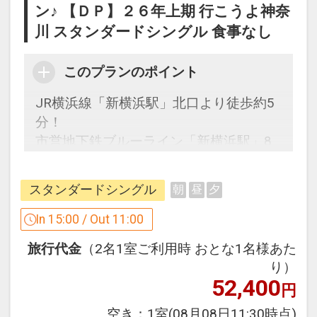
ン♪ 【ＤＰ】２６年上期 行こうよ神奈
み下さい。
川 スタンダードシングル 食事なし
設定期間：2026年4月1日～2027年3月
31日
このプランのポイント
インターネットコース番号：DP-1-
JR横浜線「新横浜駅」北口より徒歩約5
17441397
分！
市営地下鉄ブルーライン「新横浜駅」8
番出口より徒歩約2分！
スタンダードシングル
朝
昼
夕
うれしいポイント！
●客室内に水のペットボトルをご用意
In 15:00 / Out 11:00
（１泊につきおひとり様１本）
旅行代金
（2名1室ご利用時 おとな1名様あた
り）
※旅行代金に含まれます。
52,400
円
禁煙ルームと喫煙ルームをご用意してい
空き：
1室
(08月08日11:30時点)