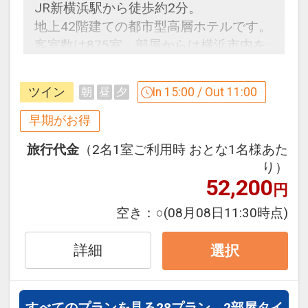
JR新横浜駅から徒歩約2分。
地上42階建ての都市型高層ホテルです。
客室数は875室。部屋からは横浜市内を
眺望できます。
ショッピングセンターを併設し、横浜ア
ツイン
In 15:00 / Out 11:00
朝
昼
夕
リーナも徒歩圏です。
早期がお得
早めのお申し込みがお得！【早２１】
旅行代金
（2名1室ご利用時 おとな1名様あた
早期予約限定！２１日前までのご予約が
り）
お得です！
52,200
円
※本プランは２１日前までの予約受付で
す。２０日前以降の人数変更、おとな・
空き：
○
(08月08日11:30時点)
こどもの内訳変更はできません。
詳細
選択
設定期間：2026年4月1日～2026年9月
30日
インターネットコース番号：DP-1-
すべてのプランを見る
28プラン、2部屋タイ