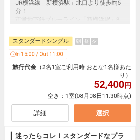
JR横浜線「新横浜駅」北口より徒歩約5
分！
市営地下鉄ブルーライン「新横浜駅」8
番出口より徒歩約2分！
スタンダードシングル
朝
昼
夕
うれしいポイント！
●客室内に水のペットボトルをご用意
In 15:00 / Out 11:00
（１泊につきおひとり様１本）
旅行代金
（2名1室ご利用時 おとな1名様あた
り）
※旅行代金に含まれます。
52,400
円
禁煙ルームと喫煙ルームをご用意してい
空き：
1室
(08月08日11:30時点)
ます。
●「禁煙ルーム」と「喫煙ルーム」を掲
詳細
選択
載しています。
※ご覧のページがどちらかを
【客室情
迷ったらコレ！スタンダードなプラ
報】
の項目でご確認のうえ、予約にお進