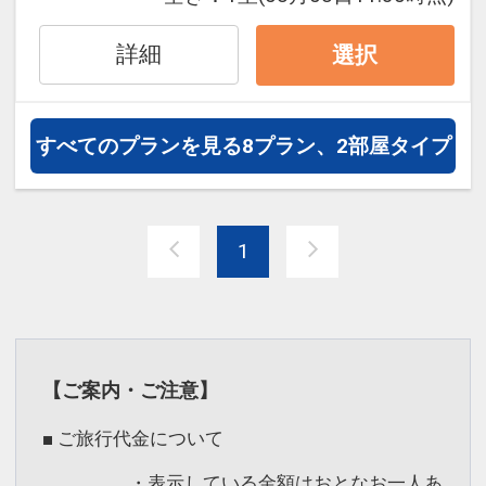
ます。
●「禁煙ルーム」と「喫煙ルーム」を掲
詳細
選択
載しています。
※ご覧のページがどちらかを
【客室情
報】
の項目でご確認のうえ、予約にお進
すべてのプランを見る
8プラン、2部屋タイプ
み下さい。
設定期間：2026年4月1日～2026年9月
1
30日
インターネットコース番号：DP-1-
17533606
【ご案内・ご注意】
■ ご旅行代金について
・表示している金額はおとなお一人あ