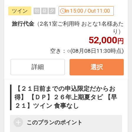
ショッピングセンターを併設し、横浜ア
ツイン
In 15:00 / Out 11:00
朝
昼
夕
リーナも徒歩圏です。
旅行代金
（2名1室ご利用時 おとな1名様あた
設定期間：2026年7月1日～2026年9月
り）
52,000
30日
円
インターネットコース番号：DP-1-
空き：
○
(08月08日11:30時点)
17801474
詳細
選択
【２１日前までの申込限定だからお
得】 【ＤＰ】２６年上期夏タビ 【早
２１】ツイン 食事なし
このプランのポイント