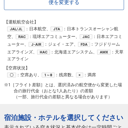
便を変更する
【運航航空会社】
：日本航空、
：日本トランスオーシャン航
JAL/JL
JTA
空、
：琉球エアコミューター、
：日本エアコミ
RAC
JAC
ューター、
：ジェイ・エア、
：フジドリーム
J-AIR
FDA
エアラインズ、
：北海道エアシステム、
：天草
HAC
AMX
エアライン
【空席状況】
：空席あり、
：残席数、
：満席
〇
1～8
×
※1［フライト差額］とは、選択済みの航空便から変更した場
合の旅行代金（おとな1人あたり）の差額
（一部、旅行代金の差額と異なる場合があります）
宿泊施設・ホテルを選択してください
表示されている空き状況と基本代金は一定時間ごと