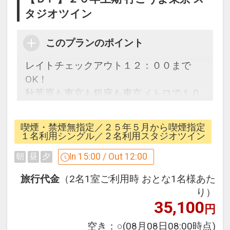
タジオツイン
このプランのポイント
レイトチェックアウト１２：００まで
OK！
秋葉原も東京も銀座も東京メトロで１０
分以内の好立地！
東京観光やビジネス利用に便利！
喫煙・禁煙無指定／２５年５月から喫煙指定
１名利用シングル／２名利用スタジオツイン
禁煙ルームのリクエスト
In 15:00 / Out 12:00
朝
昼
夕
※禁煙ルームリクエスト可能です。ご予
約時に「お問合せ・ご要望等メモ」欄、
旅行代金
（2名1室ご利用時 おとな1名様あた
またはご予約後「マイページ」に禁煙ル
り）
35,100
ームご希望の旨ご記入ください。
円
※リクエストベースとなり確約できませ
空き：
○
(08月08日08:00時点)