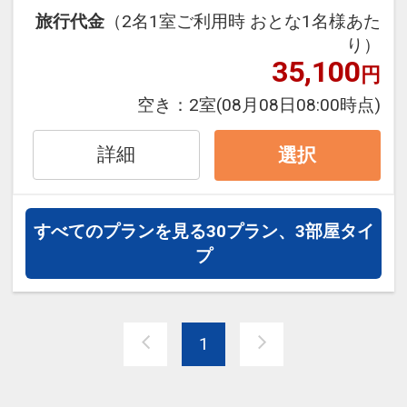
約時に「お問合せ・ご要望等メモ」欄、
旅行代金
（2名1室ご利用時 おとな1名様あた
またはご予約後「マイページ」に禁煙ル
り）
設定期間：2026年4月1日～2026年9月
35,100
ームご希望の旨ご記入ください。
円
30日
※リクエストベースとなり確約できませ
空き：
2室
(08月08日08:00時点)
インターネットコース番号：DP-1-
ん。ホテルチェックイン時のご回答とな
17515429
ります。
詳細
選択
ここがポイント！
すべてのプランを見る
30プラン、3部屋タイ
●レイトチェックアウト１２：００まで
プ
ＯＫ！（通常１０：００）
※旅行代金に含まれます。
1
「食事なしプラン」と「朝食付プラン」
をご用意しています。