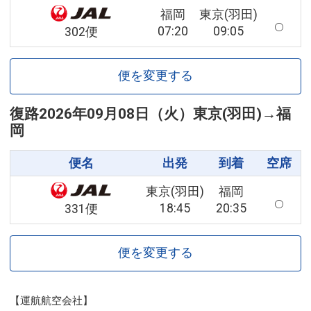
福岡
東京(羽田)
07:20
09:05
302便
便を変更する
復路
2026年09月08日（火）
東京(羽田)
→
福
岡
便名
出発
到着
空席
東京(羽田)
福岡
18:45
20:35
331便
便を変更する
【運航航空会社】