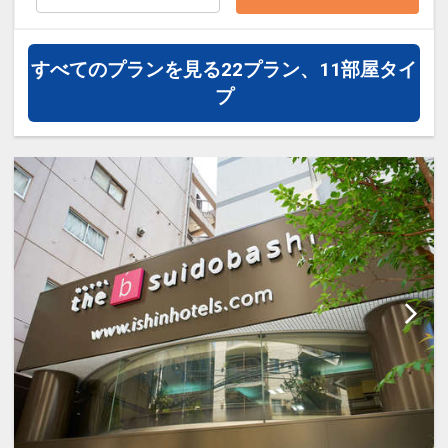
※ご覧のページがどちらかを
【食事条
件】
の項目でご確認のうえ、予約にお進
み下さい。
すべてのプランを見る
22プラン、11部屋タイ
プ
設定期間：2026年4月1日～2027年3月
31日
インターネットコース番号：DP-1-
17444129