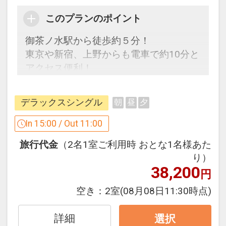
このプランのポイント
設定期間：2026年4月1日～2027年3月
31日
御茶ノ水駅から徒歩約５分！
インターネットコース番号：DP-1-
東京や新宿、上野からも電車で約10分と
17444127
アクセス便利！
【連泊時の清掃に関しまして】
デラックスシングル
朝
昼
夕
ベッドリネンは３泊ごと（４泊目）に１
度交換いたします。 ＊３泊目まではシー
In 15:00 / Out 11:00
ツ・カバー・ピローケースは交換せず手
旅行代金
（2名1室ご利用時 おとな1名様あた
直しのみ行います。
り）
38,200
円
「食事なしプラン」と「朝食付プラン」
をご用意しています。
空き：
2室
(08月08日11:30時点)
●「食事なしプラン」と「朝食付プラ
ン」を掲載しています。
詳細
選択