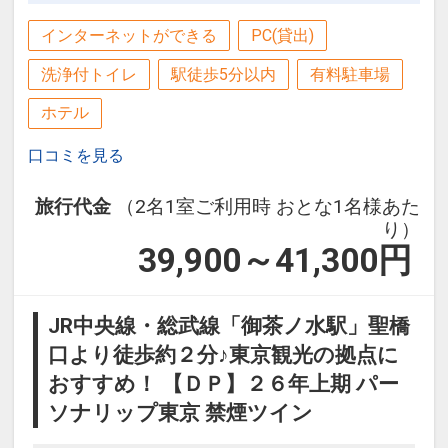
インターネットができる
PC(貸出)
洗浄付トイレ
駅徒歩5分以内
有料駐車場
ホテル
口コミを見る
旅行代金
（2名1室ご利用時 おとな1名様あた
り）
39,900～41,300
円
JR中央線・総武線「御茶ノ水駅」聖橋
口より徒歩約２分♪東京観光の拠点に
おすすめ！ 【ＤＰ】２６年上期 パー
ソナリップ東京 禁煙ツイン