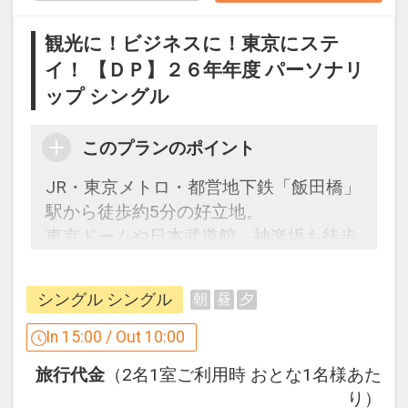
観光に！ビジネスに！東京にステ
イ！ 【ＤＰ】２６年年度 パーソナリ
設定期間：2026年4月1日～2026年9月
ップ シングル
30日
インターネットコース番号：DP-1-
17521449
このプランのポイント
JR・東京メトロ・都営地下鉄「飯田橋」
駅から徒歩約5分の好立地。
東京ドームや日本武道館、神楽坂も徒歩
圏内です。
JR西日本グループが運営するホテルチェ
シングル シングル
朝
昼
夕
ーン♪
In 15:00 / Out 10:00
旅行代金
（2名1室ご利用時 おとな1名様あた
「食事なしプラン」と「朝食付プラン」
り）