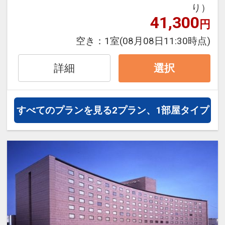
り）
件】
の項目でご確認のうえ、予約にお進
41,300
円
み下さい。
空き：
1室
(08月08日11:30時点)
設定期間：2026年4月1日～2027年3月
詳細
選択
31日
インターネットコース番号：DP-1-
17440763
すべてのプランを見る
2プラン、1部屋タイプ