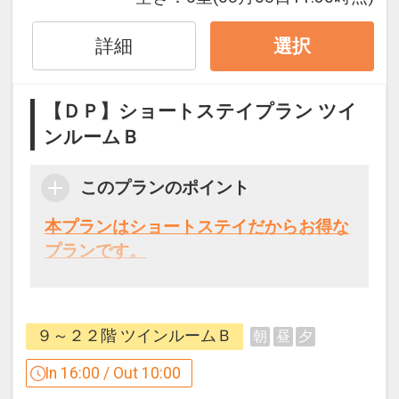
できません。
詳細
選択
うれしいポイント♪
【ＤＰ】ショートステイプラン ツイ
●お部屋にミネラルウォーターをご用意
ンルームＢ
※おひとり様1泊につき1本
●東京ドームシティ「得１０チケット」
このプランのポイント
宿泊者特別販売がございます！
●全室WOWOW視聴OK
本プランはショートステイだからお得な
●レストランご優待特典（対象店舗にて
プランです。
カードキー掲示でご利用OK)
本プランはレイトチェックイン １６：０
※旅行代金に含まれます。
０ （通常１４：００）・アーリーチェッ
９～２２階 ツインルームＢ
朝
昼
夕
クアウト１０：００（通常１１：００）
「食事なしプラン」と「朝食付プラン」
だからお得なプランです。
In 16:00 / Out 10:00
をご用意しています。
※指定の時間より前にチェックインされ