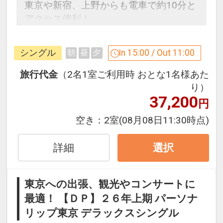
東京や新宿、上野からも電車で約10分と
アクセス便利！
【連泊時の清掃に関しまして】
シングル
In 15:00 / Out 11:00
朝
昼
夕
ベッドリネンは３泊ごと（４泊目）に１
度交換いたします。 ＊３泊目まではシー
旅行代金
（2名1室ご利用時 おとな1名様あた
ツ・カバー・ピローケースは交換せず手
り）
37,200
直しのみ行います。
円
空き：
2室
(08月08日11:30時点)
「食事なしプラン」と「朝食付プラン」
をご用意しています。
詳細
選択
●「食事なしプラン」と「朝食付プラ
ン」を掲載しています。
※ご覧のページがどちらかを
【食事条
東京への出張、観光やコンサートに
件】
の項目でご確認のうえ、予約にお進
最適！ 【ＤＰ】２６年上期 パーソナ
み下さい。
リップ東京 デラックスシングル