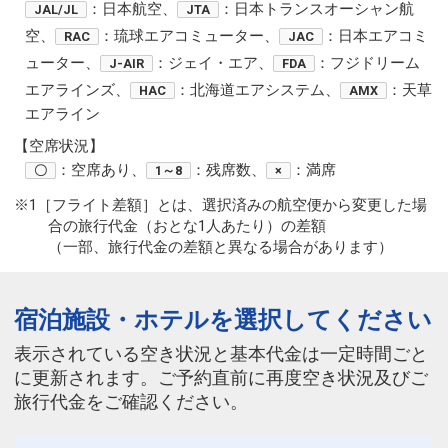
：日本航空、
：日本トランスオーシャン航
JAL/JL
JTA
空、
：琉球エアコミューター、
：日本エアコミ
RAC
JAC
ューター、
：ジェイ・エア、
：フジドリーム
J-AIR
FDA
エアラインズ、
：北海道エアシステム、
：天草
HAC
AMX
エアライン
【空席状況】
：空席あり、
：残席数、
：満席
〇
1～8
×
※1［フライト差額］とは、選択済みの航空便から変更した場
合の旅行代金（おとな1人あたり）の差額
（一部、旅行代金の差額と異なる場合があります）
宿泊施設・ホテルを選択してください
表示されている空き状況と基本代金は一定時間ごと
に更新されます。ご予約直前に再度空き状況及びご
旅行代金をご確認ください。