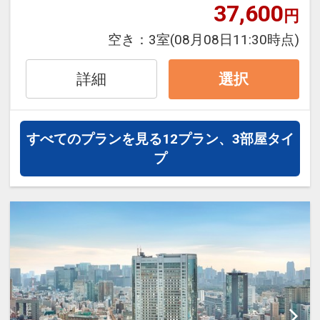
をご用意しています。
37,600
円
●「食事なしプラン」と「朝食付プラ
ン」を掲載しています。
空き：
3室
(08月08日11:30時点)
※ご覧のページがどちらかを
【食事条
件】
の項目でご確認のうえ、予約にお進
詳細
選択
み下さい。
すべてのプランを見る
12プラン、3部屋タイ
設定期間：2026年4月1日～2027年3月
プ
31日
インターネットコース番号：DP-1-
17421656