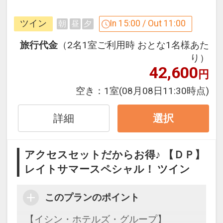
●ロビーにてウェルカムコーヒーをご用
意！（セルフサービス）
ツイン
In 15:00 / Out 11:00
朝
昼
夕
※旅行代金に含まれます。
旅行代金
（2名1室ご利用時 おとな1名様あた
り）
42,600
「食事なしプラン」と「朝食付プラン」
円
をご用意しています。
空き：
1室
(08月08日11:30時点)
●「食事なしプラン」と「朝食付プラ
ン」を掲載しています。
詳細
選択
※ご覧のページがどちらかを
【食事条
件】
の項目でご確認のうえ、予約にお進
み下さい。
アクセスセットだからお得♪ 【ＤＰ】
レイトサマースペシャル！ ツイン
設定期間：2026年4月1日～2026年9月
このプランのポイント
30日
インターネットコース番号：DP-1-
【イシン・ホテルズ・グループ】