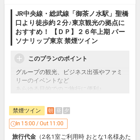
インターネットコース番号：DP-1-
JR中央線・総武線「御茶ノ水駅」聖橋
17440763
口より徒歩約２分♪東京観光の拠点に
おすすめ！ 【ＤＰ】２６年上期 パー
ソナリップ東京 禁煙ツイン
このプランのポイント
グループの観光、ビジネス出張やファミ
リーのイベントなど
あらゆる目的でのご旅行に便利♪
「食事なしプラン」と「朝食付プラン」
禁煙ツイン
朝
昼
夕
をご用意しています。
●「食事なしプラン」と「朝食付プラ
In 15:00 / Out 11:00
ン」を掲載しています。
旅行代金
（2名1室ご利用時 おとな1名様あた
※ご覧のページがどちらかを
【食事条