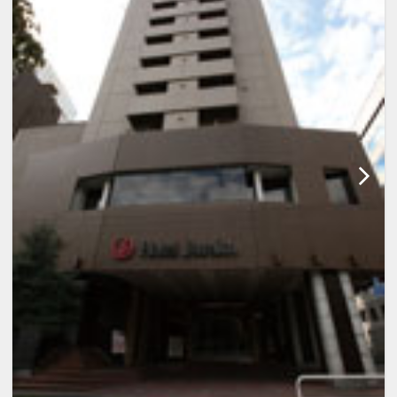
※旅行代金に含まれます。
「食事なしプラン」と「朝食付プラン」
をご用意しています。
●「食事なしプラン」と「朝食付プラ
ン」を掲載しています。
※ご覧のページがどちらかを
【食事条
件】
の項目でご確認のうえ、予約にお進
み下さい。
設定期間：2026年5月1日～2026年9月
30日
インターネットコース番号：DP-1-
17635604