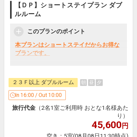
【ＤＰ】ショートステイプラン ダブ
ルルーム
このプランのポイント
本プランはショートステイだからお得な
プランです。
本プランはレイトチェックイン １６：０
０ （通常１４：００）・アーリーチェッ
２３Ｆ以上 ダブルルーム
朝
昼
夕
クアウト１０：００（通常１１：００）
だからお得なプランです。
In 16:00 / Out 10:00
※指定の時間より前にチェックインされ
旅行代金
（2名1室ご利用時 おとな1名様あた
た場合や、指定の時間後にチェックアウ
り）
トされた場合は、ホテルの正規料金をい
45,600
円
ただきますのでご注意ください。
また、連泊のご予約をお受けすることは
空き：
5室
(08月08日11:30時点)