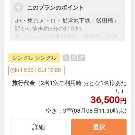
このプランのポイント
JR・東京メトロ・都営地下鉄「飯田橋」
駅から徒歩約5分の好立地。
東京ドームや日本武道館、神楽坂も徒歩
圏内です。
JR西日本グループが運営するホテルチェ
シングル シングル
朝
昼
夕
ーン♪
In 15:00 / Out 10:00
旅行代金
（2名1室ご利用時 おとな1名様あた
「食事なしプラン」と「朝食付プラン」
り）
をご用意しています。
36,500
円
●「食事なしプラン」と「朝食付プラ
ン」を掲載しています。
空き：
3室
(08月08日11:30時点)
※ご覧のページがどちらかを
【食事条
件】
の項目でご確認のうえ、予約にお進
詳細
選択
み下さい。