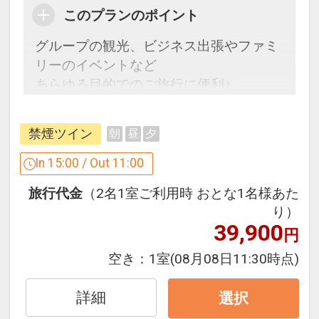
このプランのポイント
グループの観光、ビジネス出張やファミ
リーのイベントなど
あらゆる目的でのご旅行に便利♪
「食事なしプラン」と「朝食付プラン」
禁煙ツイン
朝
昼
夕
をご用意しています。
●「食事なしプラン」と「朝食付プラ
In 15:00 / Out 11:00
ン」を掲載しています。
旅行代金
（2名1室ご利用時 おとな1名様あた
※ご覧のページがどちらかを
【食事条
り）
件】
の項目でご確認のうえ、予約にお進
39,900
円
み下さい。
空き：
1室
(08月08日11:30時点)
設定期間：2026年4月1日～2027年3月
詳細
選択
31日