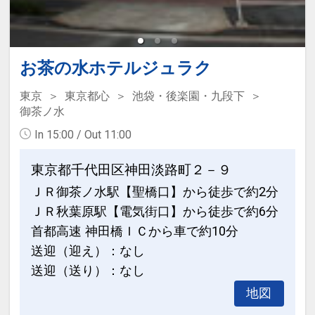
お茶の水ホテルジュラク
東京
東京都心
池袋・後楽園・九段下
御茶ノ水
In 15:00 / Out 11:00
東京都千代田区神田淡路町２－９
ＪＲ御茶ノ水駅【聖橋口】から徒歩で約2分
ＪＲ秋葉原駅【電気街口】から徒歩で約6分
首都高速 神田橋ＩＣから車で約10分
送迎（迎え）：なし
送迎（送り）：なし
地図