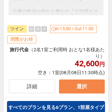
17537782
仕事や観光の疲れを癒やす「大浴場＆サ
ウナ」
ホテル内にある大浴場をご利用いただけ
ツイン
In 15:00 / Out 11:00
朝
昼
夕
ます！（宿泊者限定／滞在中のみ）
営業時間は朝と夜の１日２回。和風の風
間際がお得
情あるデザインなど、細部までこだわっ
旅行代金
（2名1室ご利用時 おとな1名様あた
た癒しの空間がお客様を優しく包み込み
り）
ます。
42,600
円
営業時間：15:00～24:00、翌6:00～
11:00
空き：
1室
(08月08日11:30時点)
浴槽種類：大浴場、サウナ、水風呂（※
水風呂は男湯のみ）
詳細
選択
【大浴場のイメージ】
すべてのプランを見る
6プラン、1部屋タイプ