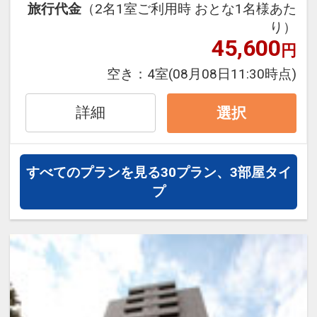
●「食事なしプラン」と「朝食付プラ
旅行代金
（2名1室ご利用時 おとな1名様あた
た場合や、指定の時間後にチェックアウ
ン」を掲載しています。
り）
トされた場合は、ホテルの正規料金をい
※ご覧のページがどちらかを
【食事条
45,600
円
ただきますのでご注意ください。
件】
の項目でご確認のうえ、予約にお進
また、連泊のご予約をお受けすることは
空き：
4室
(08月08日11:30時点)
み下さい。
できません。
詳細
選択
設定期間：2026年5月1日～2026年9月
うれしいポイント♪
30日
●お部屋にミネラルウォーターをご用意
すべてのプランを見る
30プラン、3部屋タイ
インターネットコース番号：DP-1-
※おひとり様１泊につき1本
プ
17635607
●東京ドームシティ「得１０チケット」
宿泊者特別販売がございます！
●全室WOWOW視聴OK
●レストランご優待特典（対象店舗にて
カードキー掲示でご利用OK)