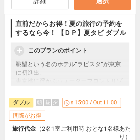
●「食事なしプラン」と「朝食付プラ
詳細
選択
ン」を掲載しています。
※ご覧のページがどちらかを
【食事条
直前だからお得！夏の旅行の予約を
件】
の項目でご確認のうえ、予約にお進
するなら今！ 【ＤＰ】夏タビ ダブル
み下さい。
このプランのポイント
設定期間：2026年6月1日～2026年9月
30日
眺望という名のホテル”ラビスタ”が東京
インターネットコース番号：DP-1-
に初進出。
17673726
東京湾に浮かぶウォーターフロントリゾ
ートが誕生！
ダブル
In 15:00 / Out 11:00
朝
昼
夕
■うれしいポイント♪
●お部屋に水のペットボトルをご用意
間際がお得
（おひとり様１泊につき１本）
旅行代金
（2名1室ご利用時 おとな1名様あた
り）