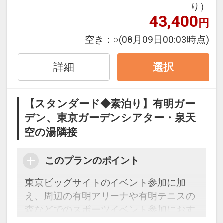
・コース料理やブッフェをはじめバラエ
り）
43,400
ティ豊富な全32店舗のレストラン・カフ
円
ェ
空き：
○
(08月09日00:03時点)
・有明ガーデン：アパレルから日常使い
出来る約200店舗が揃うショッピングシ
詳細
選択
ティ。
【天然温泉：泉天空の湯 「有明ガーデ
【スタンダード◆素泊り】有明ガー
ン」のご案内】 ※別料金
デン、東京ガーデンシアター・泉天
空の湯隣接
露天風呂では、地下1500mから湧き出る
豊かな天然温泉をお楽しみいただけま
このプランのポイント
す。
その他、岩盤浴・あかすり・マッサージ
東京ビッグサイトのイベント参加に加
やレストランもございます。
え、周辺の有明アリーナや有明テニスの
森などでのスポーツイベント参加におす
場所：モール・スパ棟5階、6階
すめ。