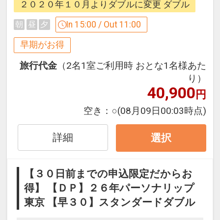
２０２０年１０月よりダブルに変更 ダブル
続無料で快適♪
In 15:00 / Out 11:00
朝
昼
夕
【３０日前までの申込限定だからお得】
早期がお得
早期申込限定プラン
本プランは「初泊日の３０日前までにお
旅行代金
（2名1室ご利用時 おとな1名様あた
申し込みの方」に限りご予約可能なプラ
り）
40,900
ンです。
円
早期申込対象期間を過ぎてからの変更
空き：
○
(08月09日00:03時点)
（人数の内訳・客室タイプ・食事条件・
プラン・氏名・人員・泊数の増減等の変
詳細
選択
更）があった場合、
本プランはご利用いただけず、取消後、
新たに通常プランのご予約が必要となり
【３０日前までの申込限定だからお
ます。
得】 【ＤＰ】２６年パーソナリップ
東京 【早３０】スタンダードダブル
「食事なしプラン」と「朝食付プラン」