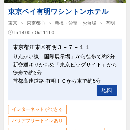
インターネットコース番号：DP-1-
17396676
東京ベイ有明ワシントンホテル
東京
東京都心
新橋・汐留・お台場
有明
In 14:00 / Out 11:00
東京都江東区有明３－７－１１
りんかい線「国際展示場」から徒歩で約3分
新交通ゆりかもめ「東京ビッグサイト」から
徒歩で約3分
首都高速道路 有明ＩＣから車で約5分
地図
インターネットができる
バリアフリートイレあり