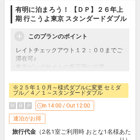
本プランは12：00までＯＫ♪
有明に泊まろう！ 【ＤＰ】２６年上
期 行こうよ東京 スタンダードダブル
「食事なしプラン」と「朝食付プラン」
をご用意しています。
このプランのポイント
●「食事なしプラン」と「朝食付プラ
ン」を掲載しています。
レイトチェックアウト１２：００までご
※ご覧のページの
【食事条件】
をお確か
滞在可♪
めのうえ、ご予約にお進みください。
東京ビッグサイトの真正面に位置。
ビジネス・観光に最適なホテルです！
設定期間：2026年4月1日～2026年9月
30日
※２５年１０月～様式ダブルに変更 セミダ
【連泊するとお得！】 連泊割引がござい
ブル／４／１～スタンダードダブル
インターネットコース番号：DP-1-
ます
17505891
In 14:00 / Out 12:00
朝
昼
夕
連泊の場合、
１泊目より １泊につき おひとり様
５０
連泊がお得
０円引
旅行代金
（2名1室ご利用時 おとな1名様あた
り）