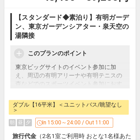
【スタンダード◆素泊り】有明ガーデ
ン、東京ガーデンシアター・泉天空の
湯隣接
このプランのポイント
東京ビッグサイトのイベント参加に加
え、周辺の有明アリーナや有明テニスの
森などでのスポーツイベント参加におす
すめ。
素泊り
ダブル【16平米】＜ユニットバス/眺望なし
＞
In 15:00～24:00 / Out 11:00
朝
昼
夕
【有明ガーデン：大規模複合施設だから
街を楽しむ】
旅行代金
（2名1室ご利用時 おとな1名様あた