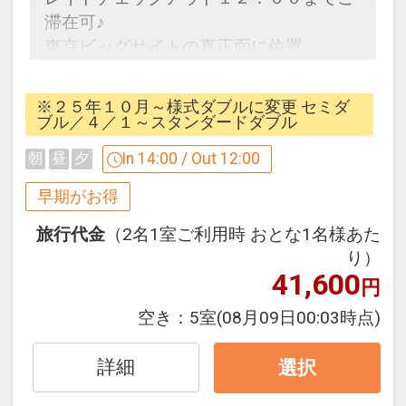
滞在可♪
東京ビッグサイトの真正面に位置。
ビジネス・観光に最適なホテルです！
※２５年１０月～様式ダブルに変更 セミダ
３０日前までのご予約でお得に宿泊！
ブル／４／１～スタンダードダブル
【早３０割】
In 14:00 / Out 12:00
朝
昼
夕
早期予約限定！３０日前までのご予約が
お得です。
早期がお得
※本プランは３０日前までの受付限定で
旅行代金
（2名1室ご利用時 おとな1名様あた
す。
り）
２９日前以降の宿泊条件の変更（部屋、
41,600
円
人数、おとな・こどもの内訳、食事条
件・内容 等）はできません。
空き：
5室
(08月09日00:03時点)
翌朝はゆっくりチェックアウト♪
詳細
選択
●
通常11：00チェックアウトのところ、