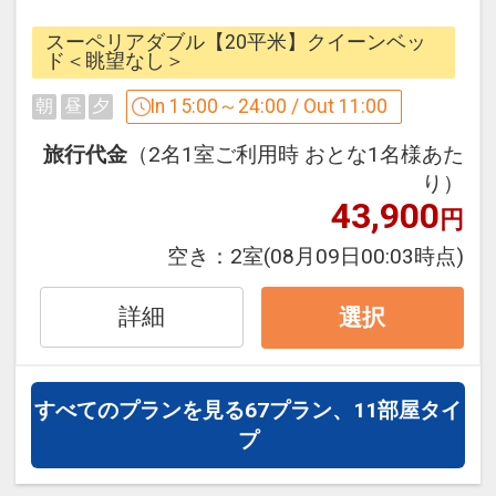
時間：24時間営業(入館受付05：00～
素泊り
スーペリアダブル【20平米】クイーンベッ
25:00)
ド＜眺望なし＞
※深夜25:30～翌5:00は清掃時間のた
In 15:00～24:00 / Out 11:00
朝
昼
夕
め、浴場はご利用いただけません。
【有明ガーデン：大規模複合施設だから
※新型コロナウイルス感染拡大の状況を
街を楽しむ】
旅行代金
（2名1室ご利用時 おとな1名様あた
鑑み、営業時間が変更となる場合がござ
・コース料理やブッフェをはじめバラエ
り）
います。
43,900
ティ豊富な全32店舗のレストラン・カフ
円
詳細は施設のHPご確認ください。
ェ
空き：
2室
(08月09日00:03時点)
※2022年7月1日より、0歳～3歳のお子
・有明ガーデン：アパレルから日常使い
様およびオムツを着用の方のご入館をお
出来る約200店舗が揃うショッピングシ
詳細
選択
断りさせて頂きます。
ティ。
★ホテルをご利用のお客様は、チェック
【天然温泉：泉天空の湯 「有明ガーデ
すべてのプランを見る
67プラン、11部屋タイ
イン後入館料金が1600円（税込）となり
ン」のご案内】 ※別料金
プ
ます。
※上記は2022/3/1(火)以降にご予約いた
露天風呂では、地下1500mから湧き出る