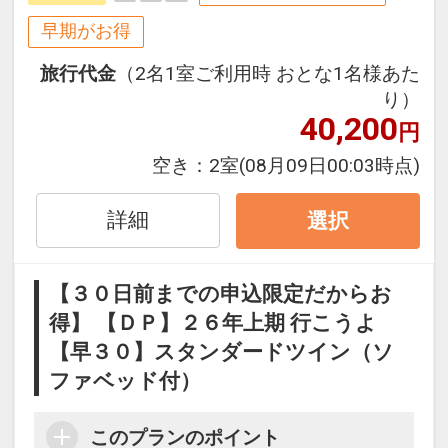
す。
２９日前以降の宿泊条件の変更（部屋、
早期がお得
人数、おとな・こどもの内訳、食事条
旅行代金
（2名1室ご利用時 おとな1名様あた
件・内容 等）はできません。
り）
40,200
円
「食事なしプラン」と「朝食付プラン」
をご用意しています。
空き：
2室
(08月09日00:03時点)
●「食事なしプラン」と「朝食付プラ
ン」を掲載しています。
詳細
選択
※ご覧のページがどちらかを
【食事条
件】
の項目でご確認のうえ、予約にお進
【３０日前までの申込限定だからお
み下さい。
得】 【ＤＰ】２６年上期 行こうよ
【早３０】スタンダードツイン（ソ
設定期間：2026年4月1日～2026年9月
ファベッド付）
30日
インターネットコース番号：DP-1-
このプランのポイント