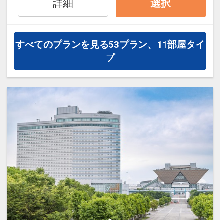
詳細
選択
30日
更）があった場合、
インターネットコース番号：DP-1-
本プランはご利用いただけず、取消後、
17505931
新たに通常プランのご予約が必要となり
すべてのプランを見る
53プラン、11部屋タイ
ます。
プ
「食事なしプラン」と「朝食付プラン」
をご用意しています。
●「食事なしプラン」と「朝食付プラ
ン」を掲載しています。
※ご覧のページがどちらかを
【食事条
件】
の項目でご確認のうえ、予約にお進
み下さい。
設定期間：2026年4月1日～2027年3月
31日