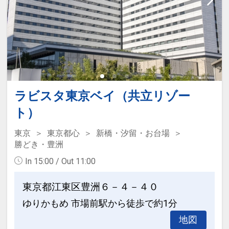
※ご覧のページがどちらかを
【食事条
件】
の項目でご確認のうえ、予約にお進
み下さい。
設定期間：2026年4月1日～2026年9月
30日
ラビスタ東京ベイ（共立リゾー
インターネットコース番号：DP-1-
ト）
17505890
東京
東京都心
新橋・汐留・お台場
勝どき・豊洲
In 15:00 / Out 11:00
東京都江東区豊洲６－４－４０
ゆりかもめ 市場前駅から徒歩で約1分
地図