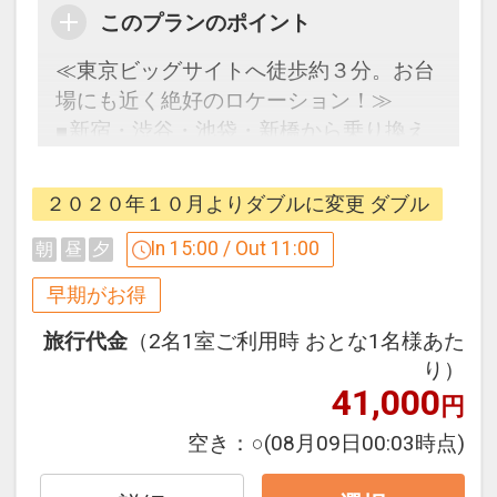
をご用意しています。
このプランのポイント
●「食事なしプラン」と「朝食付プラ
ン」を掲載しています。
≪東京ビッグサイトへ徒歩約３分。お台
※ご覧のページがどちらかを
【食事条
場にも近く絶好のロケーション！≫
件】
の項目でご確認のうえ、予約にお進
■新宿・渋谷・池袋・新橋から乗り換え
み下さい。
なしの好立地！
■全室シモンズ社製ベッドとＷｉ‐Ｆｉ接
２０２０年１０月よりダブルに変更 ダブル
続無料で快適♪
「禁煙ルーム」と「喫煙ルーム」をご用
In 15:00 / Out 11:00
朝
昼
夕
意しています。
【３０日前までの申込限定だからお得】
早期がお得
●「禁煙ルーム」と「喫煙ルーム」を掲
早期申込限定プラン
載しています。
本プランは「初泊日の３０日前までにお
旅行代金
（2名1室ご利用時 おとな1名様あた
※ご覧のページがどちらかを
【客室情
り）
申し込みの方」に限りご予約可能なプラ
41,000
報】
の項目でご確認のうえ、予約にお進
ンです。
円
み下さい。
早期申込対象期間を過ぎてからの変更
空き：
○
(08月09日00:03時点)
（人数の内訳・客室タイプ・食事条件・
設定期間：2026年4月1日～2026年9月
プラン・氏名・人員・泊数の増減等の変