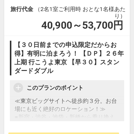
旅行代金
（2名1室ご利用時 おとな1名様あた
り）
40,900～53,700
円
【３０日前までの申込限定だからお
得】有明に泊まろう！ 【ＤＰ】２６年
上期 行こうよ東京 【早３０】スタン
ダードダブル
このプランのポイント
≪東京ビッグサイトへ徒歩約３分。お台
場にも近く絶好のロケーション！≫
■新宿・渋谷・池袋・新橋から乗り換え
なしの好立地！
■全室シモンズ社製ベッドとＷｉ‐Ｆｉ接