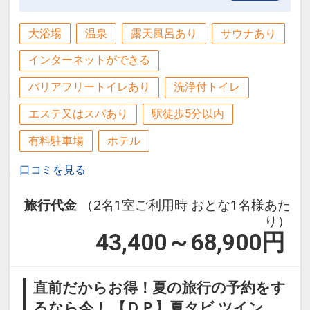
大浴場
温泉
露天風呂あり
サウナあり
インターネットができる
バリアフリートイレあり
洗浄付トイレ
エステ又はスパあり
駅徒歩5分以内
有料駐車場
ホテル
口コミを見る
旅行代金
（2名1室ご利用時 おとな1名様あた
り）
43,400～68,900
円
直前だからお得！夏の旅行の予約をす
るなら今！ 【ＤＰ】夏タビ ツイン