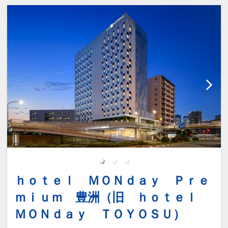
だいた2022/4/1(金)宿泊分以降の料金で
豊かな天然温泉をお楽しみいただけま
す。(2022/2/28(月)までのご予約は1300
す。
円(税込))
その他、岩盤浴・あかすり・マッサージ
※温浴施設では、月に一度メンテナンス
やレストランもございます。
を実施しております。
メンテナンス中の時間は休館となり、ご
場所：モール・スパ棟5階、6階
利用いただけません。
時間：24時間営業(入館受付05：00～
日程は施設のお知らせをご確認ください
25:00)
ませ。
※深夜25:30～翌5:00は清掃時間のた
め、浴場はご利用いただけません。
※新型コロナウイルス感染拡大の状況を
【朝食追加のご案内】
鑑み、営業時間が変更となる場合がござ
お一人様2500円（税込）※お得な朝食付
います。
ｈｏｔｅｌ ＭＯＮｄａｙ Ｐｒｅ
きプランもございます。
詳細は施設のHPご確認ください。
早朝6時より営業しております。
ｍｉｕｍ 豊洲（旧 ｈｏｔｅｌ
※2022年7月1日より、0歳～3歳のお子
様およびオムツを着用の方のご入館をお
ＭＯＮｄａｙ ＴＯＹＯＳＵ）
【ご注意ください】
断りさせて頂きます。