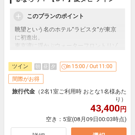
このプランのポイント
眺望という名のホテル”ラビスタ”が東京
に初進出。
東京湾に浮かぶウォーターフロントリゾ
ートが誕生！
ツイン
In 15:00 / Out 11:00
朝
昼
夕
■うれしいポイント♪
●お部屋に水のペットボトルをご用意
間際がお得
（おひとり様１泊につき１本）
旅行代金
（2名1室ご利用時 おとな1名様あた
り）
※旅行代金に含まれます。
43,400
円
「食事なしプラン」と「朝食付プラン」
空き：
5室
(08月09日00:03時点)
をご用意しています。