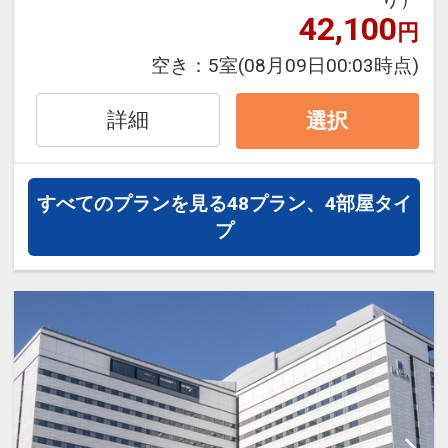
※割引適用後のご旅行代金は、カレンダ
42,100
円
ーからお進みいただいた後表示される
「空室照会結果確認画面」でご確認くだ
空き：
5室
(08月09日00:03時点)
さい。
※宿泊期間中すべての日において人数・
詳細
選択
氏名・客室タイプ・食事条件・プラン同
一であることが割引適用の条件となりま
す。
すべてのプランを見る
48プラン、4部屋タイ
プ
翌朝はゆっくりチェックアウト♪
●
通常11：00チェックアウトのところ、
本プランは12：00までＯＫ♪
「食事なしプラン」と「朝食付プラン」
をご用意しています。
●「食事なしプラン」と「朝食付プラ
ン」を掲載しています。