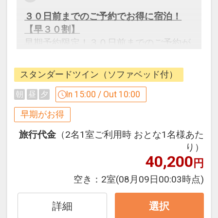
17563645
３０日前までのご予約でお得に宿泊！
【早３０割】
早期予約限定！３０日前までのご予約が
お得です。
※本プランは３０日前までの受付限定で
スタンダードツイン（ソファベッド付）
す。
２９日前以降の宿泊条件の変更（部屋、
In 15:00 / Out 10:00
朝
昼
夕
人数、おとな・こどもの内訳、食事条
早期がお得
件・内容 等）はできません。
旅行代金
（2名1室ご利用時 おとな1名様あた
り）
「食事なしプラン」と「朝食付プラン」
40,200
をご用意しています。
円
●「食事なしプラン」と「朝食付プラ
空き：
2室
(08月09日00:03時点)
ン」を掲載しています。
※ご覧のページがどちらかを
【食事条
詳細
選択
件】
の項目でご確認のうえ、予約にお進