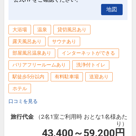
地図
大浴場
温泉
貸切風呂あり
露天風呂あり
サウナあり
部屋風呂温泉あり
インターネットができる
バリアフリールームあり
洗浄付トイレ
駅徒歩5分以内
有料駐車場
送迎あり
ホテル
口コミを見る
旅行代金
（2名1室ご利用時 おとな1名様あた
り）
43,400～59,200
円