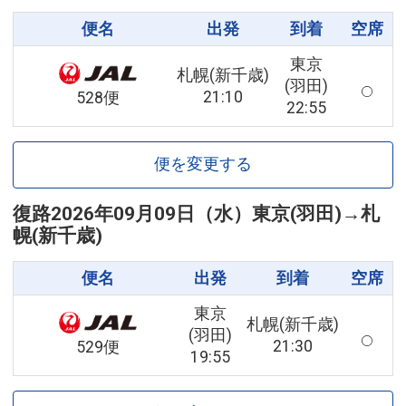
便名
出発
到着
空席
東京
札幌(新千歳)
(羽田)
21:10
528便
22:55
便を変更する
復路
2026年09月09日（水）
東京(羽田)
→
札
幌(新千歳)
便名
出発
到着
空席
東京
札幌(新千歳)
(羽田)
21:30
529便
19:55