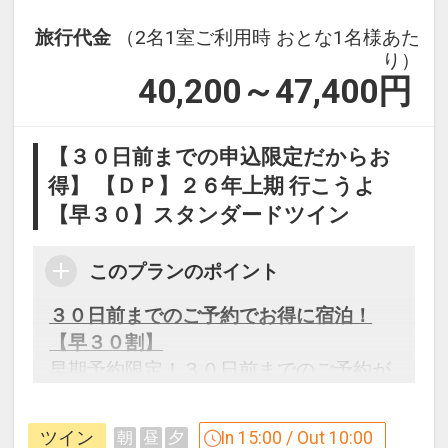
【朝食追加のご案内】
お一人様2500円（税込）※お得な朝食
旅行代金
（2名1室ご利用時 おとな1名様あた
付きプランもございます。
り）
40,200～47,400
円
早朝6時より営業しております。
【ご注意ください】
【３０日前までの申込限定だからお
販売サイトの規約により、転売を目的と
得】 【ＤＰ】２６年上期 行こうよ
したご予約は禁じられております。
【早３０】スタンダードツイン
ご予約のご登録内容によりホテルからお
問い合わせする場合がございます。
このプランのポイント
設定期間：2022年1月19日～2027年7月
３０日前までのご予約でお得に宿泊！
31日
【早３０割】
インターネットコース番号：DP-2-
早期予約限定！３０日前までのご予約が
200000010445
お得です。
※本プランは３０日前までの受付限定で
ツイン
In 15:00 / Out 10:00
朝
昼
夕