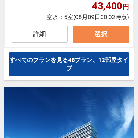
※旅行代金に含まれます。
43,400
円
「食事なしプラン」と「朝食付プラン」
空き：
5室
(08月09日00:03時点)
をご用意しています。
●「食事なしプラン」と「朝食付プラ
詳細
選択
ン」を掲載しています。
※ご覧のページがどちらかを
【食事条
件】
の項目でご確認のうえ、予約にお進
すべてのプランを見る
48プラン、12部屋タイ
み下さい。
プ
設定期間：2026年6月1日～2026年9月
30日
インターネットコース番号：DP-1-
17673727