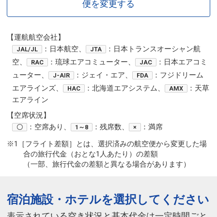
便を変更する
【運航航空会社】
：日本航空、
：日本トランスオーシャン航
JAL/JL
JTA
空、
：琉球エアコミューター、
：日本エアコミ
RAC
JAC
ューター、
：ジェイ・エア、
：フジドリーム
J-AIR
FDA
エアラインズ、
：北海道エアシステム、
：天草
HAC
AMX
エアライン
【空席状況】
：空席あり、
：残席数、
：満席
〇
1～8
×
※1［フライト差額］とは、選択済みの航空便から変更した場
合の旅行代金（おとな1人あたり）の差額
（一部、旅行代金の差額と異なる場合があります）
宿泊施設・ホテルを選択してください
表示されている空き状況と基本代金は一定時間ごと