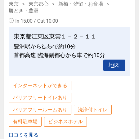
東京
東京都心
新橋・汐留・お台場
販売サイトの規約により、転売を目的と
勝どき・豊洲
したご予約は禁じられております。
★ホテルをご利用のお客様は、チェック
In 15:00 / Out 10:00
ご予約のご登録内容によりホテルからお
イン後入館料金が1600円（税込）とな
問い合わせする場合がございます。
ります。
東京都江東区東雲１－２－１１
※上記は2022/3/1(火)以降にご予約いた
豊洲駅から徒歩で約10分
設定期間：2022年1月19日～2027年7月
だいた2022/4/1(金)宿泊分以降の料金で
31日
首都高速 臨海副都心から車で約10分
す。(2022/2/28(月)までのご予約は1300
インターネットコース番号：DP-2-
円(税込))
地図
200000010445
※温浴施設では、月に一度メンテナンス
を実施しております。
インターネットができる
メンテナンス中の時間は休館となり、ご
バリアフリートイレあり
利用いただけません。
日程は施設のお知らせをご確認ください
バリアフリールームあり
洗浄付トイレ
ませ。
有料駐車場
ビジネスホテル
口コミを見る