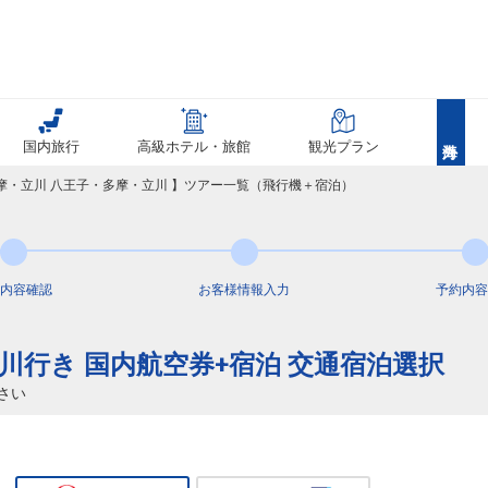
国内旅行
高級ホテル・旅館
観光プラン
多摩・立川 八王子・多摩・立川 】ツアー一覧（飛行機＋宿泊）
内容
確認
お客様情報
入力
予約内容
25
川行き 国内航空券+宿泊 交通宿泊選択
さい
25