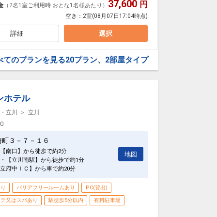
得です。
37,600
円
金
（2名1室ご利用時 おとな1名様あたり）
。
空き：
2室
(08月07日17:04時点)
数、おとな・こどもの内訳、食事条件・内容 等）はで
詳細
選択
ご用意しています。
を掲載しています。
】
の項目でご確認のうえ、予約にお進み下さい。
べてのプランを見る
20プラン、2部屋タイプ
日
79
ンホテル
・立川
立川
00
崎町３－７－１６
【南口】から徒歩で約2分
地図
・【立川南駅】から徒歩で約1分
立府中ＩＣ】から車で約20分
あり
バリアフリールームあり
PC(貸出)
ステ又はスパあり
駅徒歩5分以内
有料駐車場