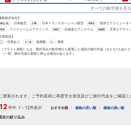
すべての航空便を見
広島
東京(羽田)
+10,400円
13:45
15:10
258便
運航航空会社】
：日本航空、
：日本トランスオーシャン航空、
：琉球エアコミュータ
JAL/JL
JTA
RAC
クラスJを利用する
+51,000円
3
：フジドリームエアラインズ、
：北海道エアシステム、
：天草エアライ
FDA
HAC
AMX
広島
東京(羽田)
空席状況】
+13,300円
16:25
17:55
262便
：空席あり、
：残席数、
：満席
〇
1～8
×
1［フライト差額］とは、選択済みの航空便から変更した場合の旅行代金（おとな1人あたり
クラスJを利用する
+22,100円
2
（一部、旅行代金の差額と異なる場合があります）
広島
東京(羽田)
+10,400円
18:10
19:40
264便
クラスJを利用する
+34,800円
広島
東京(羽田)
+10,400円
20:35
22:00
266便
に更新されます。ご予約直前に再度空き状況及びご旅行代金をご確認く
12
クラスJを利用する
+34,800円
3
件中
1～12件表示
おすすめ順
価格の安い順
価格の高い順
現在の絞り込み