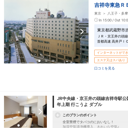
吉祥寺東急Ｒ
東京
八王子・多摩
In 15:00 / Out 10:
東京都武蔵野市
ＪＲ・京王井の頭線
首都高速 高井戸Ｉ
インターネットがで
エステ又はスパあり
口コミを見る
JR中央線・京王井の頭線吉祥寺駅公
年上期 行こうよ ダブル
このプランのポイント
全室禁煙でタバコのにおいなし！
加湿空気清浄機導入、きれいな空気♪