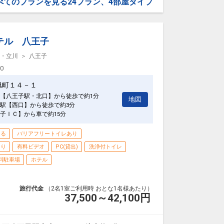
べてのプランを見る
24プラン、4部屋タイプ
テル 八王子
・立川
八王子
00
旭町１４－１
【八王子駅・北口】から徒歩で約1分
地図
駅【西口】から徒歩で約3分
子ＩＣ】から車で約15分
きる
バリアフリートイレあり
あり
有料ビデオ
PC(貸出)
洗浄付トイレ
料駐車場
ホテル
旅行代金
（2名1室ご利用時 おとな1名様あたり）
37,500～42,100
円