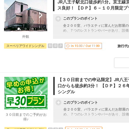
JR八王子駅北口徒歩約1分。京王線
ス良好！ 【ＤＰ】６－１０月限定プ
このプランのポイント
全２００室、バラエティに富んだお部屋の
め、７つのレストランやバーがあり、設備
外観
「食事なしプラン」と「朝食付プラン」を
●「食事なしプラン」と「朝食付プラン」
朝
昼
夕
スーペリアワイドシングル
In 15:00 / Out 11:00
旅行代
※ご覧のページがどちらかを
【食事条件
設定期間：2026年6月1日～2026年10月3
インターネットコース番号：DP-1-177246
【３０日前までの申込限定】JR八王
口からも徒歩約3分！ 【ＤＰ】２６
シングル
このプランのポイント
全２００室、バラエティに富んだお部屋の
め、７つのレストランやバーがあり、設備
３０日前までのご予約がお
得♪
３０日前までのご予約でお得に宿泊！【早