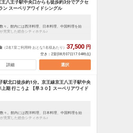
京王八王子駅中央口からも徒歩約3分でアクセ
ラン スーペリアワイドシングル
数々。館内には西洋料理、日本料理、中国料理を始
が充実した総合シティホテル♪
ご用意しています。
37,500
円
を掲載しています。
金
（2名1室ご利用時 おとな1名様あたり）
】
の項目でご確認のうえ、予約にお進み下さい。
空き：
2室
(08月07日17:04時点)
詳細
選択
1日
52
子駅北口徒歩約1分。京王線京王八王子駅中央
年上期 行こうよ 【早３０】スーペリアワイド
数々。館内には西洋料理、日本料理、中国料理を始
が充実した総合シティホテル♪
３０割】