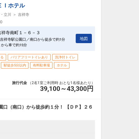
ＥＩホテル
・立川
吉祥寺
00
吉祥寺南町１－６－３
地図
吉祥寺駅公園口／南口から徒歩で約1分
Ｃから車で約15分
きる
バリアフリートイレあり
洗浄付トイレ
駅徒歩5分以内
有料駐車場
ホテル
旅行代金
（2名1室ご利用時 おとな1名様あたり）
39,100～43,300
円
園口（南口）から徒歩約１分！ 【ＤＰ】２６