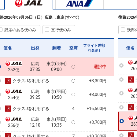
25
路
2026年09月06日（日）
広島
→
東京(すべて)
復路
202
残席のある便のみ
直行便のみ
残席
25
フライト差額
便名
出発
到着
空席
便名
/1名※1
広島
東京(羽田)
選択中
26
07:35
09:00
252便
クラスJを利用する
+3,300円
広島
東京(羽田)
+8,000円
26
09:25
10:50
254便
クラスJを利用する
+16,500円
4
広島
東京(羽田)
+3,700円
26
12:10
13:35
256便
クラスJを利用する
+10,700円
7