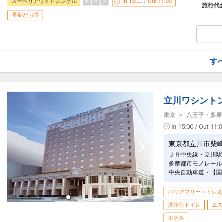
早期予約限定！３０日前までのご予約がお
朝
昼
夕
スーペリアワイドシングル
In 15:00 / Out 11:00
旅行代
※本プランは３０日前までの受付限定です
早期がお得
２９日前以降の宿泊条件の変更（部屋、人
きません。
「食事なしプラン」と「朝食付プラン」を
●「食事なしプラン」と「朝食付プラン」
※ご覧のページがどちらかを
【食事条件
す
設定期間：2026年4月1日～2026年9月30
インターネットコース番号：DP-1-175354
立川ワシント
東京
八王子・多摩
In 15:00 / Out 11:
東京都立川市柴
ＪＲ中央線・立川駅
多摩都市モノレール
中央自動車道・【国
バリアフリートイレ
洗浄付トイレ
エ
ホテル