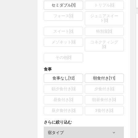
セミダブル
[
1
]
トリプル
[
0
]
フォース
[
0
]
ジュニアスイー
ト
[
0
]
スイート
[
0
]
特別室
[
0
]
メゾネット
[
0
]
コネクティング
[
0
]
その他
[
0
]
食事
食事なし
[
12
]
朝食付き
[
11
]
朝夕食付き
[
0
]
夕食付き
[
0
]
昼食付き
[
0
]
朝昼食付き
[
0
]
昼夕食付き
[
0
]
3食付き
[
0
]
さらに絞り込む
宿タイプ