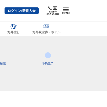
ログイン/新規入会
海外旅行
海外航空券・ホテル
確認
予約完了
東京(羽田)
広島
3
+7,800円
07:25
08:40
3便
クラスJを利用する
+16,100円
4
東京(羽田)
広島
+7,800円
08:50
10:10
5便
クラスJを利用する
+34,000円
6