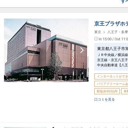
す
京王プラザホ
東京
八王子・多摩
In 15:00 / Out 11:
東京都八王子市
ＪＲ中央線／横浜線
京王線・京王八王子
中央自動車道【八王
インターネットがで
バリアフリールーム
駅徒歩5分以内
有
口コミを見る