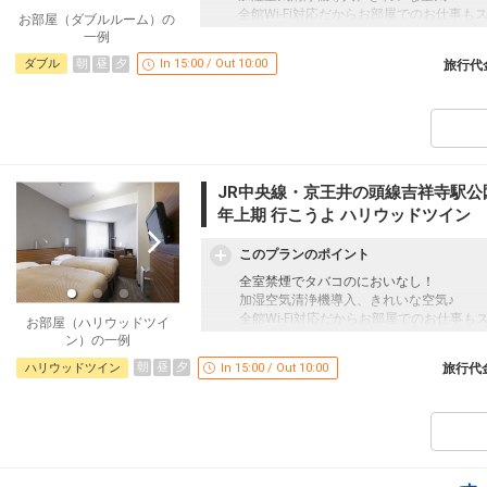
全館Wi-Fi対応だからお部屋でのお仕事も
お部屋（ダブルルーム）の
一例
「食事なしプラン」と「朝食付プラン」を
朝
昼
夕
ダブル
In 15:00 / Out 10:00
旅行代
●「食事なしプラン」と「朝食付プラン」
※ご覧のページがどちらかを
【食事条件
設定期間：2026年4月1日～2026年9月30
インターネットコース番号：DP-1-175362
JR中央線・京王井の頭線吉祥寺駅公
年上期 行こうよ ハリウッドツイン
このプランのポイント
全室禁煙でタバコのにおいなし！
加湿空気清浄機導入、きれいな空気♪
全館Wi-Fi対応だからお部屋でのお仕事も
お部屋（ハリウッドツイ
ン）の一例
「食事なしプラン」と「朝食付プラン」を
朝
昼
夕
ハリウッドツイン
In 15:00 / Out 10:00
旅行代
●「食事なしプラン」と「朝食付プラン」
※ご覧のページがどちらかを
【食事条件
設定期間：2026年4月1日～2026年9月30
インターネットコース番号：DP-1-175362