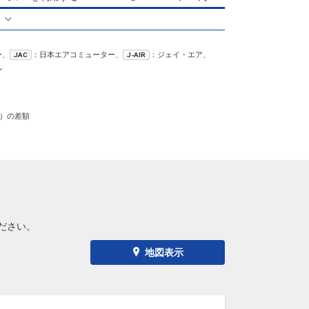
る
ー、
：日本エアコミューター、
：ジェイ・エア、
JAC
J-AIR
ン
）の差額
ださい。
地図表示