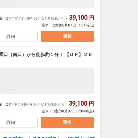
スムーズ！
ご用意しています。
39,100
円
金
（2名1室ご利用時 おとな1名様あたり）
を掲載しています。
】
の項目でご確認のうえ、予約にお進み下さい。
空き：
2室
(08月07日17:04時点)
詳細
選択
日
40
園口（南口）から徒歩約１分！ 【ＤＰ】２６
スムーズ！
ご用意しています。
39,100
円
金
（2名1室ご利用時 おとな1名様あたり）
を掲載しています。
】
の項目でご確認のうえ、予約にお進み下さい。
空き：
3室
(08月07日17:04時点)
詳細
選択
日
42