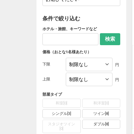
条件で絞り込む
ホテル・旅館、キーワードなど
検索
価格（おとな1名様あたり）
下限
円
上限
円
部屋タイプ
和室
[
0
]
和洋室
[
0
]
シングル
[
3
]
ツイン
[
8
]
スタジオツイン
ダブル
[
8
]
[
0
]