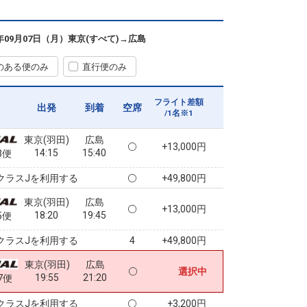
東京(羽田)
広島
+3,700円
10:10
11:30
7便
6年09月07日（月）
東京(すべて)
→
広島
クラスJを利用する
+34,000円
のある便のみ
直行便のみ
東京(羽田)
広島
+13,000円
11:40
13:05
9便
フライト差額
出発
到着
空席
/1名※1
クラスJを利用する
+49,800円
東京(羽田)
広島
+13,000円
14:15
15:40
3便
クラスJを利用する
+49,800円
東京(羽田)
広島
+13,000円
18:20
19:45
5便
クラスJを利用する
+49,800円
4
東京(羽田)
広島
選択中
19:55
21:20
7便
クラスJを利用する
+3,200円