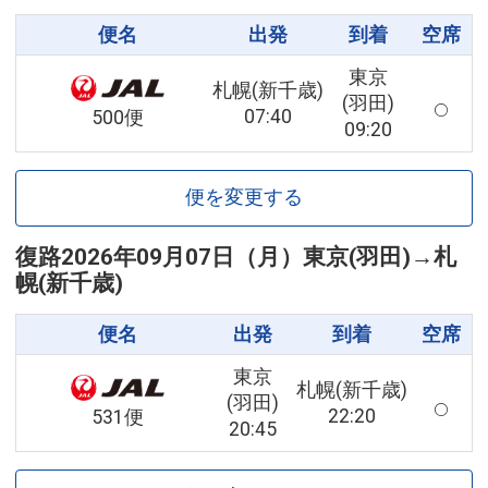
便名
出発
到着
空席
東京
札幌(新千歳)
(羽田)
07:40
500便
09:20
便を変更する
復路
2026年09月07日（月）
東京(羽田)
→
札
幌(新千歳)
便名
出発
到着
空席
東京
札幌(新千歳)
(羽田)
22:20
531便
20:45