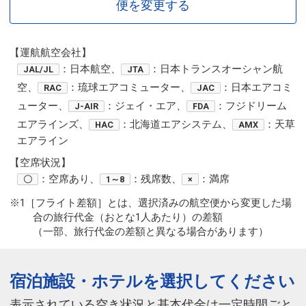
便を変更する
【運航航空会社】
：日本航空、
：日本トランスオーシャン航
JAL/JL
JTA
空、
：琉球エアコミューター、
：日本エアコミ
RAC
JAC
ューター、
：ジェイ・エア、
：フジドリーム
J-AIR
FDA
エアラインズ、
：北海道エアシステム、
：天草
HAC
AMX
エアライン
【空席状況】
：空席あり、
：残席数、
：満席
〇
1～8
×
※1［フライト差額］とは、選択済みの航空便から変更した場
合の旅行代金（おとな1人あたり）の差額
（一部、旅行代金の差額と異なる場合があります）
宿泊施設・ホテルを選択してください
表示されている空き状況と基本代金は一定時間ごと