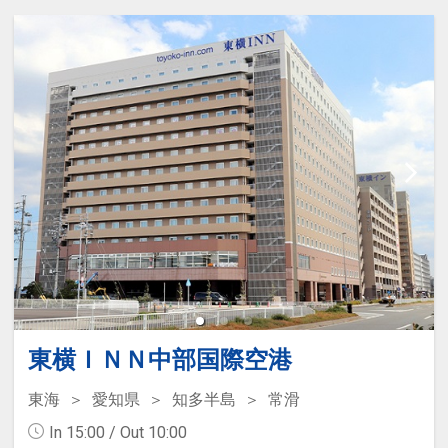
・地下鉄「栄」駅まで徒歩約5分の好立
17455046
地で、ビジネスにも観光にも便利です。
・全客室Wifi接続によるインターネット
利用無料。
「食事なしプラン」と「朝食付プラン」
をご用意しています。
●「食事なしプラン」と「朝食付プラ
ン」を掲載しています。
※ご覧のページがどちらかを
【食事条
件】
の項目でご確認のうえ、予約にお進
み下さい。
禁煙ルームと喫煙ルームのプランをご用
東横ＩＮＮ中部国際空港
意。
東海
愛知県
知多半島
常滑
●「禁煙ルームプラン」と「喫煙ルーム
In 15:00 / Out 10:00
プラン」を掲載しています。