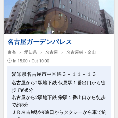
・未就学のお子様添い寝代金不要
充実しています。
・添い寝のお子様は朝食代金不要にてお
※お子様のアメニティ（枕・ハブラシ・
召し上がり頂けます。
タオル・スリッパ等）はフロントでお渡
・添い寝のお子様のアメニティーはお部
ししております。
屋にございません。
※貸出品については、数に限りがあり、
・ウェルカムドリンクサービス 14：00
ご希望に添えない場合もございます。
名古屋ガーデンパレス
～23：00
・全室VODシアターサービス 最新映画な
東海
愛知県
名古屋
名古屋栄・金山
サウナ付大浴場でごゆっくり☆
ど100タイトル以上が見放題！
●宿泊者限定で、サウナを設けた大浴場
In 15:00 / Out 10:00
※成人向けコンテンツは有料となりま
を完備
す。
愛知県名古屋市中区錦３－１１－１３
広々した空間で旅の疲れを癒します。種
類豊富なアメニティや、タオルも備えて
名古屋から1駅地下鉄 伏見駅１番出口から徒
設定期間：2025年7月11日～2027年7月
おりますので、身軽にご利用ください。
歩で約8分
31日
女性浴場には、ミストサウナを完備して
名古屋から2駅地下鉄 栄駅１番出口から徒歩
インターネットコース番号：DP-2-
おります。保温、発汗、保湿などの効果
で約5分
200000005675
があるサウナで、リラックスいただけま
ＪＲ名古屋駅桜通口からタクシーから車で約
す。