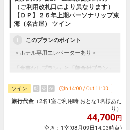
（ご利用改札口により異なります）
【ＤＰ】２６年上期パーソナリップ東
海（名古屋） ツイン
このプランのポイント
＜ホテル専用エレベーターあり＞
「食事なしプラン」と「朝食付プラン」
をご用意しています。
●「食事なしプラン」と「朝食付プラ
ツイン
In 14:00 / Out 11:00
朝
昼
夕
ン」を掲載しています。
※ご覧のページがどちらかを
【食事条
旅行代金
（2名1室ご利用時 おとな1名様あた
件】
の項目でご確認のうえ、予約にお進
り）
44,700
みください。
円
空き：
1室
(08月09日14:03時点)