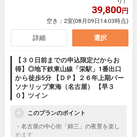
り）
※本プランは３０日前までの受付限定で
39,800
円
す。
２９日前以降の宿泊条件の変更（部屋、
空き：
2室
(08月09日14:03時点)
人数、おとな・こどもの内訳、食事条
件・内容 等）はできません。
詳細
選択
名古屋の繁華街「栄」に立地するホテ
【３０日前までの申込限定だからお
ル。ビジネスや観光の拠点にどうぞ♪
得】◎地下鉄東山線「栄駅」1番出口
・コンビニまで徒歩約10秒！
から徒歩5分 【ＤＰ】２６年上期パー
・地下鉄「栄」駅まで徒歩約5分の好立
地で、ビジネスにも観光にも便利です。
ソナリップ東海（名古屋） 【早３
・全客室Wifi接続によるインターネット
０】ツイン
利用無料。
このプランのポイント
「食事なしプラン」と「朝食付プラン」
・名古屋の中心街「錦三」の夜景を楽し
をご用意しています。
めます
●「食事なしプラン」と「朝食付プラ