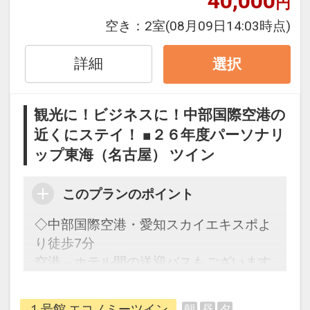
40,000
円
●1号館1階に、宿泊者の方は無料でご利
用いただける、大型セルフロッカー632
空き：
2室
(08月09日14:03時点)
台完備！
ご宿泊前後でご利用可能です。
詳細
選択
●全部屋にＷｉ-Ｆｉ、有線ＬＡＮ
観光に！ビジネスに！中部国際空港の
ロビーにＰＣとプリンタを常設
近くにステイ！ ■２６年度パーソナリ
ップ東海（名古屋） ツイン
●自販売機ではお値打ち価格のドリンク
を用意
このプランのポイント
禁煙ルームと喫煙ルームをご用意してい
◇中部国際空港・愛知スカイエキスポよ
ます。
り徒歩7分
●「禁煙ルーム」と「喫煙ルーム」を掲
空港⇔ホテル間の送迎バスもございます
載しています。
※ご覧のページがどちらかを
【客室情
うれしいポイント
報】
の項目でご確認のうえ、 予約にお
１号館 エコノミーツイン
朝
昼
夕