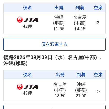
便名
出発
到着
空席
沖縄
名古屋
3
(那覇)
(中部)
42便
11:55
14:05
便を変更する
復路
2026年09月09日（水）
名古屋(中部)
→
沖縄(那覇)
便名
出発
到着
空席
名古屋
沖縄
(中部)
(那覇)
49便
18:50
21:00