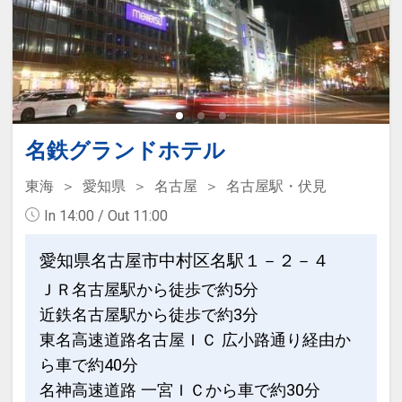
※ただしご希望に添えない場合およびご
らした湯船が揃う風流野天風呂「湯亭」
利用いただけない場合がございます。
や5つの貸切風呂（無料）が存分に楽し
めます。
５ケ所の無料貸切風呂（温泉）もご利用
いただけます！
設定期間：2023年2月8日～2027年3月
◆それぞれのテーマで楽しめるユニーク
31日
名鉄グランドホテル
な貸切風呂です。
インターネットコース番号：DP-2-
お一人でも、ご家族でもゆっくりお楽し
東海
愛知県
名古屋
名古屋駅・伏見
200000022535
みいただけます。
In 14:00 / Out 11:00
・ご利用時間 6:00～24:00
・ご入浴は無料です。
愛知県名古屋市中村区名駅１－２－４
・ご予約不要。内側より鍵を閉めてご利
ＪＲ名古屋駅から徒歩で約5分
用ください。
近鉄名古屋駅から徒歩で約3分
・制限時間はありませんので、思う存分
東名高速道路名古屋ＩＣ 広小路通り経由か
お楽しみ下さい♪
ら車で約40分
名神高速道路 一宮ＩＣから車で約30分
◎
1番地：貸切浮世風呂
◎
2番地：貸切