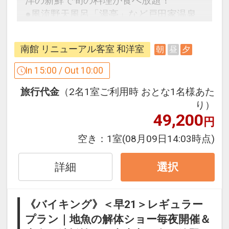
洋の新鮮で旬の料理が食べ放題！
●風流野天風呂「湯亭」など戸田家温泉
村の湯めぐりを。
南館 リニューアル客室 和洋室
朝
昼
夕
うれしいポイント♪
１．カラオケＢＯＸお１人様（60分）お
In 15:00 / Out 10:00
とな５５０円・こども２７５円に割引
旅行代金
（2名1室ご利用時 おとな1名様あた
（通常おとな・こどもとも１，１００
り）
円）（16：00～20：00の間に限る）
49,200
円
２．ナノイオンプラチナスチーマー１部
空き：
1室
(08月09日14:03時点)
屋１台貸出
詳細
選択
３．アニマルアメニティをご用意（３歳
以上の幼児のみ）
《バイキング》＜早21＞レギュラー
プラン｜地魚の解体ショー毎夜開催＆
※
１．２．は事前予約制・先着順