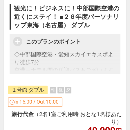
観光に！ビジネスに！中部国際空港の
近くにステイ！ ■２６年度パーソナリ
ップ東海（名古屋） ダブル
このプランのポイント
◇中部国際空港・愛知スカイエキスポよ
り徒歩7分
空港⇔ホテル間の送迎バスもございます
うれしいポイント
１号館 ダブル
朝
昼
夕
●宿泊者の方に無料の朝食（ビュッフェ
形式）を提供しています
In 15:00 / Out 10:00
※本プランは（食事なし）プランです
旅行代金
（2名1室ご利用時 おとな1名様あた
が、ご宿泊者に朝食をご用意。
り）