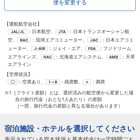
便を変更する
【運航航空会社】
：日本航空、
：日本トランスオーシャン航
JAL/JL
JTA
空、
：琉球エアコミューター、
：日本エアコミ
RAC
JAC
ューター、
：ジェイ・エア、
：フジドリーム
J-AIR
FDA
エアラインズ、
：北海道エアシステム、
：天草
HAC
AMX
エアライン
【空席状況】
：空席あり、
：残席数、
：満席
〇
1～8
×
※1［フライト差額］とは、選択済みの航空便から変更した場
合の旅行代金（おとな1人あたり）の差額
（一部、旅行代金の差額と異なる場合があります）
宿泊施設・ホテルを選択してください
表示されている空き状況と基本代金は一定時間ごと