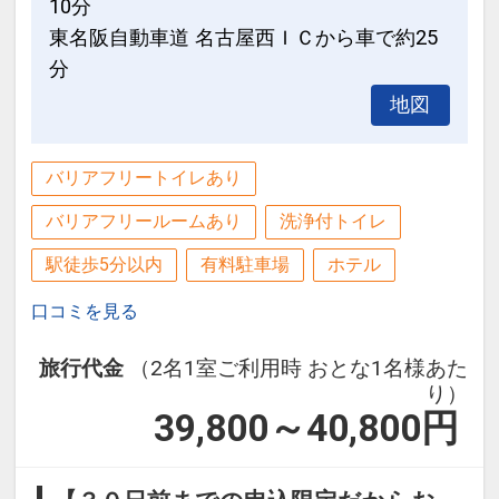
10分
東名阪自動車道 名古屋西ＩＣから車で約25
JR名古屋駅（桜通口）からのアクセス
分
JR名古屋駅「桜通口」から徒歩9分の立
地図
地にあり、
観光・ビジネスの拠点として最適です。
平面駐車場も完備しております。
バリアフリートイレあり
バリアフリールームあり
洗浄付トイレ
設定期間：2026年4月1日～2026年9月
駅徒歩5分以内
有料駐車場
ホテル
30日
インターネットコース番号：DP-1-
口コミを見る
17467649
旅行代金
（2名1室ご利用時 おとな1名様あた
り）
39,800～40,800
円