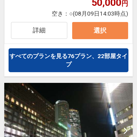
50,000
円
トップ20時30分）まで。会場には19時
☆男湯「緑の賀」 ・・・舟形風呂・釜風
までにご入場くださいませ。
空き：
○
(08月09日14:03時点)
呂・岩風呂・サウナをお楽しみ下さい。
☆大浴場は 嬉春亭、南館それぞれに男女
〔ご朝食〕
詳細
選択
別にご用意しております。
目の前で調理するアツアツの出し巻き玉
子やチーズオムレツ、フレンチトースト
◎有料貸切風水家族風呂（バリアフリー
のほか、「東風と海」では自社で水耕栽
すべてのプランを見る
76プラン、22部屋タイ
タイプ）
※要事前予約・先着順
培した無農薬野菜やトルティーヤが、
プ
風水のパワーを設計に生かし、5000個以
「天地海」では海藻ラーメンや土釜戸御
上の貝殻を敷き詰めたお風呂です。
飯など、50種類のバイキングが楽しめま
休憩スペースもあり、ゆったりお過ごし
す。
頂けます。（沸かし湯）
※営業時間は7時～9時まで。
◇ご利用料金 45分3，300円（税込）
※ご予約時に「お問合せ・ご要望等メ
〔お風呂〕戸田家の湯めぐり
モ」欄、またはご予約後「マイページ」
男女あわせて13湯＋足湯2湯＋岩盤浴18
に貸切風呂希望の旨とご希望時間をご記
床
入ください。
戸田家温泉村には、桶・釜など趣向を凝