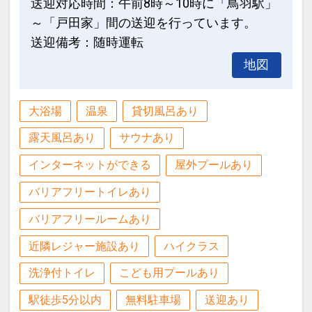
送迎対応時間：午前8時～10時に「鳥羽駅」
～「戸田家」間の送迎を行っています。
送迎備考：随時運転
地図
大浴場
温泉
貸切風呂あり
露天風呂あり
サウナあり
インターネットができる
屋外プールあり
バリアフリートイレあり
バリアフリールームあり
近隣レジャー施設あり
ハイクラス
洗浄付トイレ
こども用プールあり
駅徒歩5分以内
無料駐車場
送迎あり