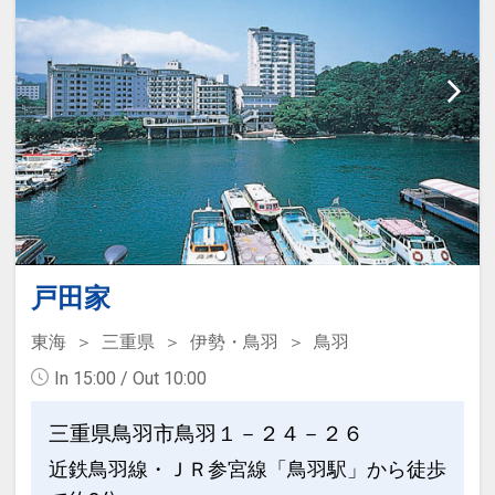
ます。
設定期間：2026年4月1日～2027年3月
●「禁煙ルーム」と「喫煙ルーム」を掲
31日
載しています。
インターネットコース番号：DP-1-
※ご覧のページがどちらかを
【客室情
17393889
報】
の項目でご確認のうえ、 予約にお
進みください。
送迎バスがございます
●
ホテルから空港への送迎バスが1号館か
ら発着いたします。
戸田家
詳細はホテルまでお問合せください。
東海
三重県
伊勢・鳥羽
鳥羽
※天候、交通事情により運行時間に遅れ
In 15:00 / Out 10:00
が生じる場合がございますのでご了承く
ださい。
三重県鳥羽市鳥羽１－２４－２６
近鉄鳥羽線・ＪＲ参宮線「鳥羽駅」から徒歩
【ご案内】愛知県常滑市「宿泊税」につ