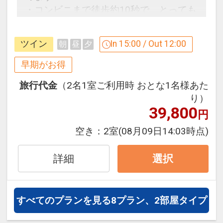
・コンビニまで徒歩約10秒で、とっても
ン」を掲載しています。
便利！！
※ご覧のページがどちらかを
【食事条
件】
の項目でご確認のうえ、予約にお進
ツイン
In 15:00 / Out 12:00
朝
昼
夕
３０日前までのご予約でお得に宿泊！
み下さい。
【早３０割】
早期がお得
早期予約限定！３０日前までのご予約が
禁煙ルームと喫煙ルームのプランをご用
旅行代金
（2名1室ご利用時 おとな1名様あた
お得です。
意。
り）
※本プランは３０日前までの受付限定で
●「禁煙ルームプラン」と「喫煙ルーム
39,800
円
す。
プラン」を掲載しています。
２９日前以降の宿泊条件の変更（部屋、
空き：
2室
(08月09日14:03時点)
※ご覧のページがどちらかを
【客室情
人数、おとな・こどもの内訳、食事条
報】
の項目でご確認のうえ、予約にお進
件・内容 等）はできません。
詳細
選択
み下さい。
名古屋の繁華街「栄」に立地するホテ
設定期間：2026年4月1日～2026年11月
ル。ビジネスや観光の拠点にどうぞ♪
すべてのプランを見る
8プラン、2部屋タイプ
30日
・コンビニまで徒歩約10秒！
インターネットコース番号：DP-1-