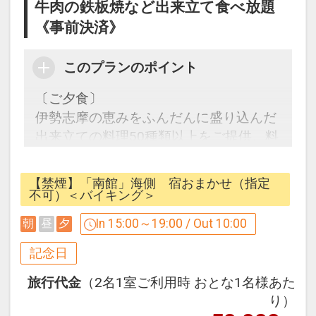
牛肉の鉄板焼など出来立て食べ放題
ご予約時に「お問合せ・ご要望等メモ」
欄、またはご予約後「マイページ」にご
《事前決済》
希望をご記入ください。
１は希望時間もご記入ください。
このプランのポイント
〔ご夕食〕
※旅行代金に含まれます。
伊勢志摩の恵みをふんだんに盛り込んだ
出来立ての料理50種類以上をご提供。料
ゆったり寛げる＜戸田家温泉村＞のご案
理人が目の前で調理する「ライブキッチ
内
ン」では牛肉鉄板焼き、魚ステーキな
◎男女あわせて１３湯+足湯２湯の風流
【禁煙】「南館」海側 宿おまかせ（指定
ど、熱々の料理が楽しめる。
不可）＜バイキング＞
野天風呂の湯亭。
さらに、石窯を併設し毎日手作りたての
青い海を眺めながらゆっくりとくつろげ
In 15:00～19:00 / Out 10:00
朝
昼
夕
ピザや、地元産天然魚のお造りコーナー
る、戸田家自慢の風流野天風呂(^^♪
もある。そのほか石釜コーナーでは三重
記念日
佐田浜の港を眺めながら、癒しのひとと
県産の米「結びの神」などの炊きたてが
きを・・・。
旅行代金
（2名1室ご利用時 おとな1名様あた
味わえる。
☆女湯「花の賀」 ・・・樽風呂・瓶風
り）
※営業時間は18時～21時（オーダース
呂・岩風呂をお楽しみ下さい。