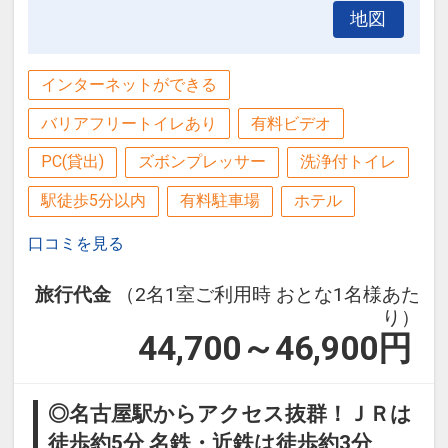
たぬき風呂
地図
◎
3番地：貸切しゃこ貝風呂
◎
4番地：
貸切瓶風呂
インターネットができる
◎
5番地：貸切釜風呂
バリアフリートイレあり
有料ビデオ
設定期間：2026年4月1日～2026年9月
PC(貸出)
ズボンプレッサー
洗浄付トイレ
30日
駅徒歩5分以内
有料駐車場
ホテル
インターネットコース番号：DP-1-
17498033
口コミを見る
旅行代金
（2名1室ご利用時 おとな1名様あた
り）
44,700～46,900
円
◎名古屋駅からアクセス抜群！ＪＲは
徒歩約5分 名鉄・近鉄は徒歩約3分