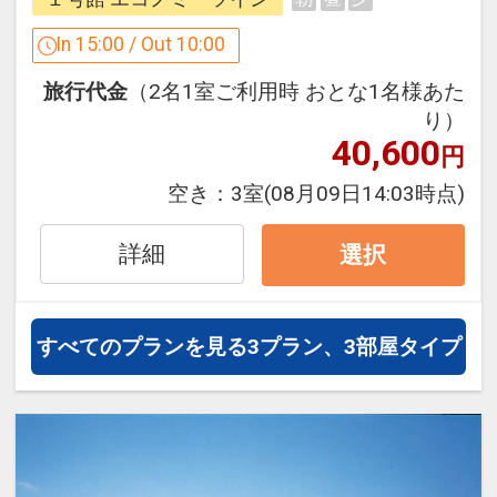
●宿泊者の方に無料の朝食（ビュッフェ
進みください。
形式）を提供しています
In 15:00 / Out 10:00
※本プランは（食事なし）プランです
送迎バスがございます
旅行代金
（2名1室ご利用時 おとな1名様あた
が、ご宿泊者に朝食をご用意。
●
ホテルから空港への送迎バスが1号館か
り）
ら発着いたします。
40,600
円
●1号館1階に、宿泊者の方は無料でご利
詳細はホテルまでお問合せください。
用いただける、大型セルフロッカー632
空き：
3室
(08月09日14:03時点)
※天候、交通事情により運行時間に遅れ
台完備！
が生じる場合がございますのでご了承く
ご宿泊前後でご利用可能です。
詳細
選択
ださい。
●全部屋にＷｉ-Ｆｉ、有線ＬＡＮ
【ご案内】愛知県常滑市「宿泊税」につ
ロビーにＰＣとプリンタを常設
すべてのプランを見る
3プラン、3部屋タイプ
いてのお知らせ
愛知県常滑市は2025年1月6日より宿泊
●自販売機ではお値打ち価格のドリンク
税が導入されております。
を用意
おひとり様１泊につき宿泊税（200円）
を現地にて別途お支払いください。
禁煙ルームと喫煙ルームをご用意してい