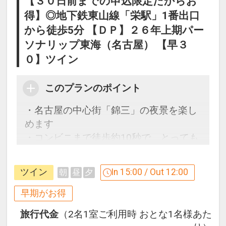
【３０日前までの申込限定だからお
得】◎地下鉄東山線「栄駅」1番出口
から徒歩5分 【ＤＰ】２６年上期パー
ソナリップ東海（名古屋） 【早３
０】ツイン
このプランのポイント
・名古屋の中心街「錦三」の夜景を楽し
めます
・コンビニまで徒歩約10秒で、とっても
便利！！
ツイン
In 15:00 / Out 12:00
朝
昼
夕
３０日前までのご予約でお得に宿泊！
【早３０割】
早期がお得
早期予約限定！３０日前までのご予約が
旅行代金
（2名1室ご利用時 おとな1名様あた
お得です。