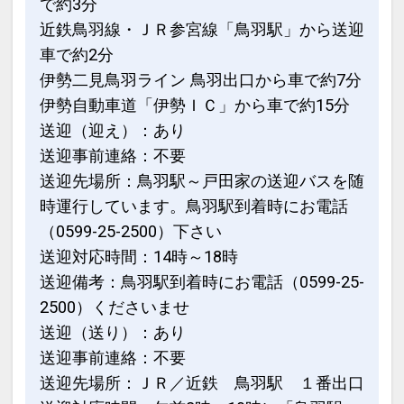
で約3分
いてのお知らせ
愛知県常滑市は2025年1月6日より宿泊
近鉄鳥羽線・ＪＲ参宮線「鳥羽駅」から送迎
税が導入されております。
車で約2分
おひとり様１泊につき宿泊税（200円）
伊勢二見鳥羽ライン 鳥羽出口から車で約7分
を現地にて別途お支払いください。
伊勢自動車道「伊勢ＩＣ」から車で約15分
送迎（迎え）：あり
設定期間：2026年4月1日～2027年3月
送迎事前連絡：不要
31日
送迎先場所：鳥羽駅～戸田家の送迎バスを随
インターネットコース番号：DP-1-
時運行しています。鳥羽駅到着時にお電話
17393887
（0599-25-2500）下さい
送迎対応時間：14時～18時
送迎備考：鳥羽駅到着時にお電話（0599-25-
2500）くださいませ
送迎（送り）：あり
送迎事前連絡：不要
送迎先場所：ＪＲ／近鉄 鳥羽駅 １番出口