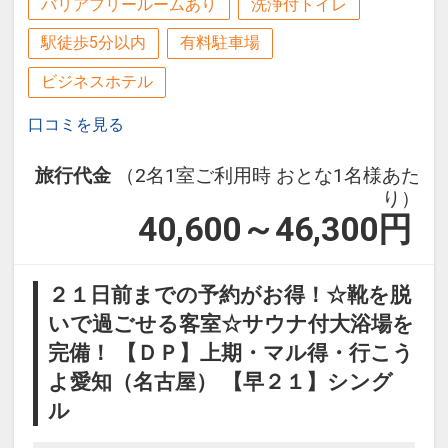
バリアフリールームあり
洗浄付トイレ
駅徒歩5分以内
有料駐車場
ビジネスホテル
口コミを見る
旅行代金
（2名1室ご利用時 おとな1名様あた
り）
40,600～46,300
円
２１日前までの予約がお得！☆靴を脱
いで過ごせる客室☆サウナ付大浴場を
完備！ 【ＤＰ】上期・マル得・行こう
よ愛知（名古屋） 【早２１】シング
ル