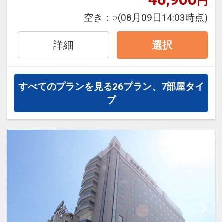
円
未就学のお子様の添い寝無料
・名古屋高速「錦橋」出口（大阪方面）
■
未就学のお子様は無料でご宿泊いただ
空き：
○
(08月09日14:03時点)
から約10分
けます。
※添い寝のお子様は「こどもＦ」でお申
詳細
選択
[客室情報]
し込みください。
・シモンズ社製ポケットコイルベッド
※添い寝のお子様は、正規ベッド1台に
・全室コーヒーマシン設置
つき1名限りのご利用となります。
すべてのプランを見る
26プラン、7部屋タイ
・加湿機能付空気清浄機
ただし、おとな1名で添い寝のお子様2名
プ
・全室Wi-Fi完備
のご利用はできません。
[2階大浴場]
≪ 「朝食付プラン」をお選びの場合 ≫
・営業時間 3：00PM～1：00AM / 6：
・添い寝の未就学のお子様は朝食を無料
00AM～10：00AM
でお召し上がりいただけます。
男性浴場にサウナ・女性浴場にミストサ
ウナあり
【
充実したベビー、キッズ用品も無料貸
出
】
[サービス]
お子様専用の貸出品と無料アメニティも