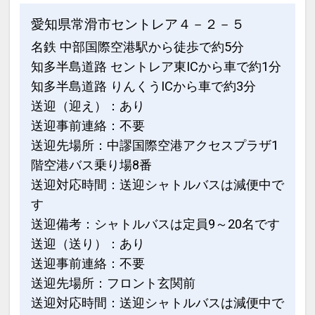
※ご覧のページがどちらかを
【客室情
愛知県常滑市セントレア４－２－５
報】
の項目でご確認のうえ、予約にお進
名鉄 中部国際空港駅から徒歩で約5分
み下さい。
知多半島道路 セントレア東ICから車で約1分
設定期間：2026年4月1日～2026年11月
知多半島道路 りんくうICから車で約3分
30日
送迎（迎え）：あり
インターネットコース番号：DP-1-
送迎事前連絡：不要
17455046
送迎先場所：中謬国際空港アクセスプラザ1
階空港バス乗り場8番
送迎対応時間：送迎シャトルバスは減便中で
す
送迎備考：シャトルバスは定員9～20名です
送迎（送り）：あり
送迎事前連絡：不要
送迎先場所：フロント玄関前
送迎対応時間：送迎シャトルバスは減便中で