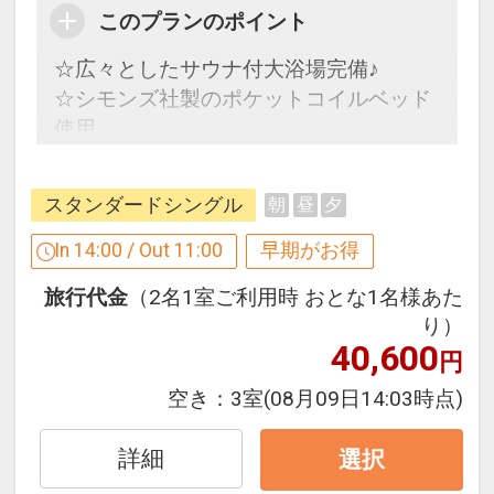
このプランのポイント
☆広々としたサウナ付大浴場完備♪
☆シモンズ社製のポケットコイルベッド
使用
２１日前までのご予約でお得に宿泊！
スタンダードシングル
朝
昼
夕
【早２１割】
早期予約限定！２１日前までのご予約が
In 14:00 / Out 11:00
早期がお得
お得です。
旅行代金
（2名1室ご利用時 おとな1名様あた
※本プランは２１日前までの受付限定で
り）
す。
40,600
円
２０日前以降の宿泊条件の変更（部屋、
人数、おとな・こどもの内訳、食事条
空き：
3室
(08月09日14:03時点)
件・内容 等）はできません。
詳細
選択
【ホテルのおもてなし】