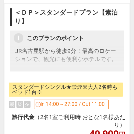
●ラウンジにてウェルカムドリンクをセ
＜ＤＰ＞スタンダードプラン【素泊
ルフサービス(14:00～23:00)
り】
※提供時間は変更になる場合がございま
す。
このプランのポイント
※旅行代金に含まれます。
JR名古屋駅から徒歩9分！最高のロケー
ションで、観光にも便利なホテルです。
「食事なしプラン」と「朝食付プラン」
をご用意しています。
※こちらのプランに朝食は付きません。
●「食事なしプラン」と「朝食付プラ
ン」を掲載しています。
スタンダードシングル★禁煙※大人2名時も
[アクセス]
ベッド1台※
※ご覧のページがどちらかを
【食事条
・JR「名古屋駅」桜通口から徒歩約9分
件】
の項目でご確認のうえ、予約にお進
In 14:00～27:00 / Out 11:00
朝
昼
夕
・地下鉄「名古屋駅」1番出入口から徒
み下さい。
歩約4分
旅行代金
（2名1室ご利用時 おとな1名様あた
・名古屋高速「明道町」出口（東京方
り）
40,900
面）から約4分