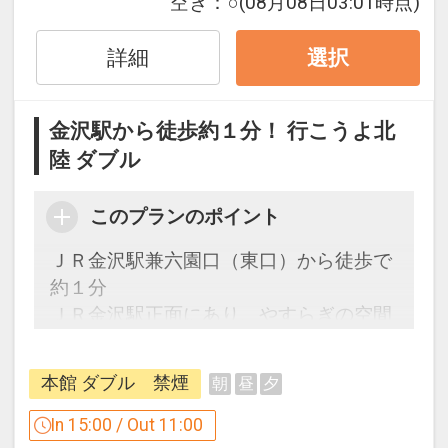
※ご覧のページの
【食事条件】
をお確か
空き：
○
(08月08日03:01時点)
めのうえ、ご予約にお進みください。
詳細
選択
設定期間：2026年4月1日～2026年9月
30日
金沢駅から徒歩約１分！ 行こうよ北
インターネットコース番号：DP-1-
陸 ダブル
17620565
このプランのポイント
ＪＲ金沢駅兼六園口（東口）から徒歩で
約１分
ＪＲ金沢駅正面にあり、やすらぎの空間
とまごころのサービスで、皆さまをお迎
え致します。
本館 ダブル 禁煙
朝
昼
夕
ビジネスに観光にぜひご利用ください。
In 15:00 / Out 11:00