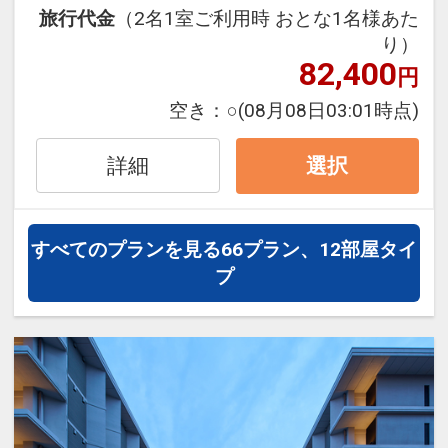
「食事なしプラン」と「朝食付プラン」
旅行代金
（2名1室ご利用時 おとな1名様あた
をご用意しています。
り）
●
「食事なしプラン」と「朝食付プラ
82,400
円
ン」を別プランとして掲載しています。
※ご覧のページの
【食事条件】
をお確か
空き：
○
(08月08日03:01時点)
めのうえ、ご予約にお進みください。
詳細
選択
設定期間：2026年4月1日～2026年9月
30日
インターネットコース番号：DP-1-
すべてのプランを見る
66プラン、12部屋タイ
17554987
プ