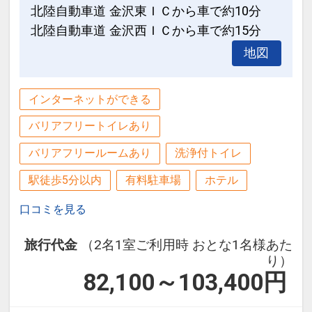
◆
男女露天風呂付大浴場がございます
北陸自動車道 金沢東ＩＣから車で約10分
ザ・スクエアホテル金沢は、近江町市場
金沢の風が心地よい、サウナ付大浴場。
北陸自動車道 金沢西ＩＣから車で約15分
徒歩1分の好立地にあるモダンなデザイ
ホテルの13階には、モダンなスタイルの
地図
ンホテル。ビジネス、リゾート、記念
大浴場をご用意。
日、カップル、女子旅、学生旅行、平日
吹き抜けから入ってくる金沢の風が、心
利用 様々なシーンでご利用いただけま
インターネットができる
地の良いバスタイムを演出します。
す。
バリアフリートイレあり
「食事なしプラン」と「朝食付プラン」
設定期間：2021年12月16日～2027年6
バリアフリールームあり
洗浄付トイレ
をご用意しています
月30日
●
「食事なしプラン」と「朝食付プラ
駅徒歩5分以内
有料駐車場
ホテル
インターネットコース番号：DP-2-
ン」を、別プランとして掲載していま
200000000113
口コミを見る
す。
※ご覧のページの
【食事条件】
をお確か
旅行代金
（2名1室ご利用時 おとな1名様あた
めのうえ、ご予約にお進みください。
り）
82,100～103,400
円
設定期間：2026年4月1日～2026年9月