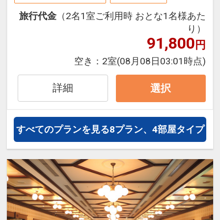
めのうえ、ご予約にお進みください。
旅行代金
（2名1室ご利用時 おとな1名様あた
【連泊するとお得】連泊割引がございま
り）
す
■金沢ダイニング きざはし
91,800
円
連泊の場合、
近江町市場から届けられる石川県・金沢
1泊目より1泊につきおひとり様
１，０
空き：
2室
(08月08日03:01時点)
の旬の食材とおもてなしの心が
００円引
織り成す美食の数々を贅沢に、ご堪能い
詳細
選択
ただけるオールデイダイニング。
※割引適用後のご旅行代金は、カレンダ
ライブキッチンは鉄板焼き、天ぷら、寿
ーからお進みいただいた後表示される
司、それぞれのカウンターをもちシェフ
「空室照会結果確認画面」でご確認くだ
すべてのプランを見る
8プラン、4部屋タイプ
や職人による
さい。
出来立て、作りたての逸品をお届けいた
※宿泊期間中すべての日において人数・
します。
氏名・客室タイプ・食事条件・プラン同
一であることが割引適用の条件となりま
営業時間
す。
Breakfast 7：00～11：00（最終入店
10：30）
「食事なしプラン」と「朝食付プラン」