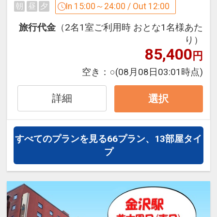
時間をお楽しみくださいませ。
In 15:00～24:00 / Out 12:00
朝
昼
夕
旅行代金
（2名1室ご利用時 おとな1名様あた
■ご案内
り）
○チェックインは15：00より、チェック
85,400
円
アウトは12：00迄となります。
空き：
○
(08月08日03:01時点)
○近畿日本ツーリスト経由のご予約につ
きまして、One Harmony（ワンハーモニ
詳細
ー）会員様特色は対象外となります。
選択
○駐車料金はご滞在中1泊（チェックイン
～チェックアウト迄）につき 1台1500円
（税込）
すべてのプランを見る
66プラン、13部屋タイ
※ポルテ金沢地下 ホテル提携立体駐車場
プ
のみ対象となります。フロントにてご精
算ください。
○画像はイメージです。
設定期間：2026年4月1日～2027年3月