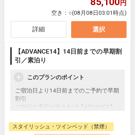
85,100
円
アウトは12：00迄となります。
空き：
○
(08月08日03:01時点)
○近畿日本ツーリスト経由のご予約につ
きまして、One Harmony（ワンハーモニ
詳細
ー）会員様特色は対象外となります。
選択
○駐車料金はご滞在中1泊（チェックイン
～チェックアウト迄）につき 1台1500円
【ADVANCE14】14日前までの早期割
（税込）
引／素泊り
※ポルテ金沢地下 ホテル提携立体駐車場
のみ対象となります。フロントにてご精
このプランのポイント
算ください。
○画像はイメージです。
ご宿泊日より14日前までのご予約で早期
割引
設定期間：2026年4月1日～2027年3月
ご旅行の予定が決まれば【ADVANCE】
31日
でお得にステイ
インターネットコース番号：DP-2-
200000038846
スタイリッシュ・ツインベッド（禁煙）
全室17階以上の高層ホテルで過ごす金沢