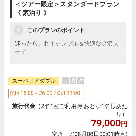
＜ツアー限定＞スタンダードプラン
《 素泊り 》
このプランのポイント
迷ったらこれ！シンプル＆快適な金沢ス
テイ
加賀五彩を取り入れた洗練されたデザイ
ン空間で、快適な滞在を提供するスタン
スーペリアダブル
朝
昼
夕
ダードプラン。露天風呂とサウナを完備
し、ゆったりとリラックスできる時間を
In 15:00～26:00 / Out 11:00
お過ごしいただけます。素泊まりプラン
旅行代金
（2名1室ご利用時 おとな1名様あた
なので、お食事は自由にアレンジ可能。
り）
地元の人気グルメや老舗レストランを巡
79,000
円
りながら、金沢の食文化も満喫できる理
想の旅を叶えます。
空き：
○
(08月08日03:01時点)