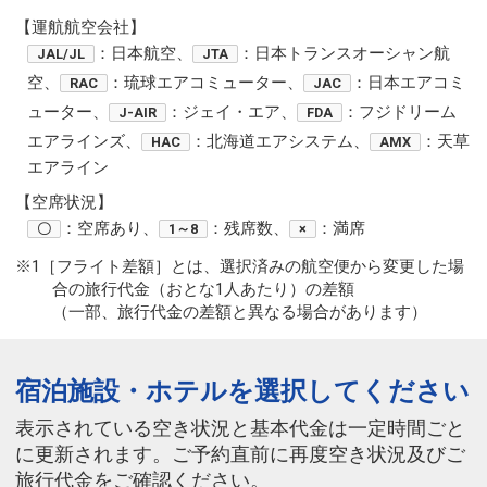
【運航航空会社】
：日本航空、
：日本トランスオーシャン航
JAL/JL
JTA
空、
：琉球エアコミューター、
：日本エアコミ
RAC
JAC
ューター、
：ジェイ・エア、
：フジドリーム
J-AIR
FDA
エアラインズ、
：北海道エアシステム、
：天草
HAC
AMX
エアライン
【空席状況】
：空席あり、
：残席数、
：満席
〇
1～8
×
※1［フライト差額］とは、選択済みの航空便から変更した場
合の旅行代金（おとな1人あたり）の差額
（一部、旅行代金の差額と異なる場合があります）
宿泊施設・ホテルを選択してください
表示されている空き状況と基本代金は一定時間ごと
に更新されます。ご予約直前に再度空き状況及びご
旅行代金をご確認ください。