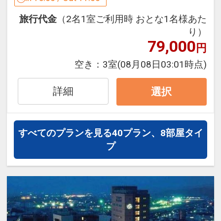
間をお過ごしください。
利用時間：15:00～26:00 / 6:00～10:00
旅行代金
（2名1室ご利用時 おとな1名様あた
お部屋のご紹介
り）
◆
◆
◆
◆
◆
■館内設備｜快適な滞在を叶える充実の
79,000
円
歴史と伝統が空間を彩る
設備
◆
◆
◆
◆
◆
空き：
3室
(08月08日03:01時点)
24時間利用可能なフィットネスジム
金沢の伝統工芸として名高い「加賀友
加湿機能付き空気清浄機＆セーフティー
禅」。
詳細
選択
BOX完備
その美しさを特徴づける、
無料Wi-Fi（全館対応）
“加賀五彩”とよばれる5色のカラーリン
レストラン、コインランドリー、製氷
グを
すべてのプランを見る
40プラン、8部屋タイ
機、自動販売機
それぞれのお部屋に配し、視覚的な面白
プ
無料レンタサイクル（台数制限あり）
さを演出しています。
■ アクセス｜観光やビジネスにも便利な
また、床やベッド周りにはウッドを多く
立地
使用し、
・金沢駅からのアクセス
モダンでありながら、ゆっくりと落ち着
バス：「武蔵ヶ辻・近江町市場」下車、