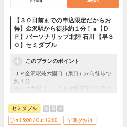
※旅行代金に含まれます。
【３０日前までの申込限定だからお
翌朝はゆっくりチェックアウト♪
得】金沢駅から徒歩約１分！ ■【Ｄ
★
レイトチェックアウト
Ｐ】パーソナリップ北陸 石川 【早３
通常１１：００チェックアウトのとこ
ろ、 本プランは
１２：００
までＯＫ♪
０】セミダブル
「食事なしプラン」と「朝食付プラン」
このプランのポイント
をご用意しています。
ＪＲ金沢駅兼六園口（東口）から徒歩で
●
「食事なしプラン」と「朝食付プラ
約１分
ン」を別プランとして掲載しています。
金沢の玄関口、ＪＲ金沢駅正面に位置す
※ご覧のページの
【食事条件】
をお確か
るフットワークの良さが自慢。古都金
めのうえ、ご予約にお進みください。
沢、能登方面への観光から、商用にてご
セミダブル
朝
昼
夕
利用の方々まで幅広く対応致します。
設定期間：2026年4月1日～2026年9月
In 15:00 / Out 12:00
早期がお得
30日