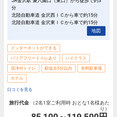
JR金沢駅 兼六園口（東口）から徒歩で約3
分
北陸自動車道 金沢西ＩＣから車で約15分
北陸自動車道 金沢東ＩＣから車で約15分
地図
インターネットができる
バリアフリートイレあり
ハイクラス
洗浄付トイレ
駅徒歩5分以内
有料駐車場
ホテル
口コミを見る
旅行代金
（2名1室ご利用時 おとな1名様あた
り）
85,100～119,500
円