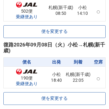
札幌(新千歳)
小松
502便
08:50
14:10
乗継便あり
便を変更する
復路
2026年09月08日（火）
小松
→
札幌(新千
歳)
便名
出発
到着
空席
小松
札幌(新千歳)
190便
18:40
22:05
乗継便あり
便を変更する