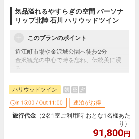
気品溢れるやすらぎの空間 パーソナ
リップ北陸 石川 ハリウッドツイン
このプランのポイント
近江町市場や金沢城公園へ徒歩2分
金沢観光の中心で時を忘れ、伝統美に浸
る。
過去と未来時を超えて繋がる伝統の美し
さ。
ハリウッドツイン
朝
昼
夕
夢を見ているかのような非日常のひとと
きを。
In 15:00 / Out 11:00
連泊がお得
旅行代金
（2名1室ご利用時 おとな1名様あた
【連泊するとお得】連泊割引がございま
り）
す
91,800
円
連泊の場合、