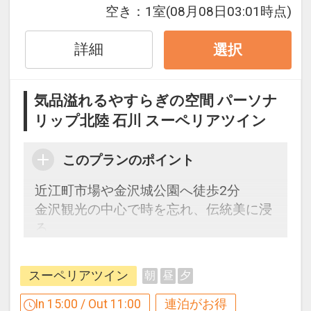
1泊目より1泊につきおひとり様
１，０
空き：
1室
(08月08日03:01時点)
００円引
詳細
選択
※割引適用後のご旅行代金は、カレンダ
ーからお進みいただいた後表示される
気品溢れるやすらぎの空間 パーソナ
「空室照会結果確認画面」でご確認くだ
リップ北陸 石川 スーペリアツイン
さい。
※宿泊期間中すべての日において人数・
このプランのポイント
氏名・客室タイプ・食事条件・プラン同
一であることが割引適用の条件となりま
近江町市場や金沢城公園へ徒歩2分
す。
金沢観光の中心で時を忘れ、伝統美に浸
る。
「食事なしプラン」と「朝食付プラン」
過去と未来時を超えて繋がる伝統の美し
をご用意しています。
さ。
●「食事なしプラン」と「朝食付プラ
スーペリアツイン
朝
昼
夕
夢を見ているかのような非日常のひとと
ン」を掲載しています。
きを。
In 15:00 / Out 11:00
連泊がお得
※ご覧のページの
【食事条件】
をお確か