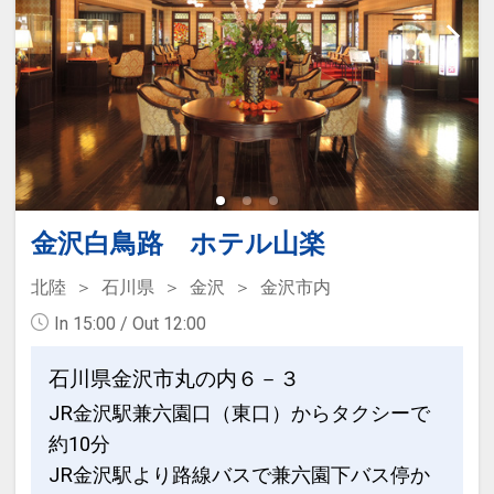
Lunch 11：45～15：00（L.O.14：00）
をご用意しています。
※土日・祝日のみ営業
●「食事なしプラン」と「朝食付プラ
Dinner 17：30～21：30（L.O.20：00）
ン」を掲載しています。
※ご覧のページの
【食事条件】
をお確か
■ロビーラウンジ＆バー セゾン
めのうえ、ご予約にお進みください。
金沢の夜を魅力的に飾る色鮮やかなカク
テルや世界の銘酒、
■金沢ダイニング きざはし
こだわりの料理の数々。流れるピアノの
近江町市場から届けられる石川県・金沢
金沢白鳥路 ホテル山楽
生演奏に耳を傾け、
の旬の食材とおもてなしの心が
こだわりのグラスを片手にゆるやかに流
北陸
石川県
金沢
金沢市内
織り成す美食の数々を贅沢に、ご堪能い
れる大人のひとときをお愉しみください
In 15:00 / Out 12:00
ただけるオールデイダイニング。
ませ。
ライブキッチンは鉄板焼き、天ぷら、寿
石川県金沢市丸の内６－３
司、それぞれのカウンターをもちシェフ
営業時間
JR金沢駅兼六園口（東口）からタクシーで
や職人による
11：00～23：00 （L.O.22：30）
約10分
出来立て、作りたての逸品をお届けいた
11：00～17：00 ウェルカムドリンク＆
します。
JR金沢駅より路線バスで兼六園下バス停か
ケーキセット