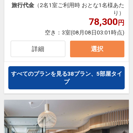
早めのお申し込みがお得！【早３０】
インターネットコース番号：DP-1-
旅行代金
（2名1室ご利用時 おとな1名様あた
本プランは「初泊日の３０日前までにお
17620554
り）
申し込みの方」に限りご予約可能なプラ
78,300
円
ンです。
早期申込対象期間を過ぎてからの変更
空き：
3室
(08月08日03:01時点)
（人数の内訳・客室タイプ・食事条件・
プラン・氏名・人員・泊数の増減等の変
詳細
選択
更）があった場合、
本プランはご利用いただけず、取消後、
新たに通常プランのご予約が必要となり
すべてのプランを見る
38プラン、5部屋タイ
ます。
プ
うれしいポイント♪
●
ドリンクチケット1枚付プラン
QRコードが付いたチケットをお渡し
し、1階の自動販売機で読み取り、お好
きなドリンクを選択♪