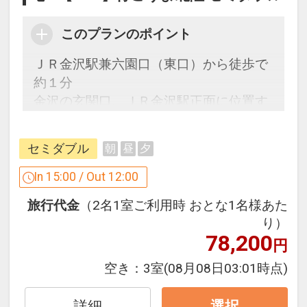
このプランのポイント
ＪＲ金沢駅兼六園口（東口）から徒歩で
約１分
金沢の玄関口、ＪＲ金沢駅正面に位置す
るフットワークの良さが自慢。古都金
沢、能登方面への観光から、商用にてご
セミダブル
朝
昼
夕
利用の方々まで幅広く対応致します。
In 15:00 / Out 12:00
うれしいポイント♪
旅行代金
（2名1室ご利用時 おとな1名様あた
●
ドリンクチケット1枚付プラン
り）
QRコードが付いたチケットをお渡しし、
78,200
円
1階の自動販売機で読み取り、お好きな
ドリンクを選択♪
空き：
3室
(08月08日03:01時点)
※滞在中おひとり様１回
詳細
選択