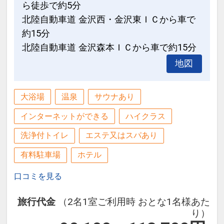
ら徒歩で約5分
17：30～23：00 バータイム
営業時間
北陸自動車道 金沢西・金沢東ＩＣから車で
Breakfast 7：00～11：00（最終入店
約15分
■金沢の四季の移ろいを映す優美な中庭
10：30）
北陸自動車道 金沢森本ＩＣから車で約15分
奥の滝から階段状に組まれた自然石の間
Lunch 11：45～15：00（L.O.14：00）
地図
を流れる小滝や水面。
※土日・祝日のみ営業
映り込む自然の情景や、濡れ縁のしっと
Dinner 17：30～21：30（L.O.20：00）
りとした風情、
大浴場
温泉
サウナあり
水面に反射した水影を照明効果として取
■ロビーラウンジ＆バー セゾン
インターネットができる
ハイクラス
り入れ、
金沢の夜を魅力的に飾る色鮮やかなカク
四季を彩る、華やかさと静穏な優美さを
洗浄付トイレ
エステ又はスパあり
テルや世界の銘酒、
持つ中庭の景を繊細な光で際立てます。
こだわりの料理の数々。流れるピアノの
有料駐車場
ホテル
生演奏に耳を傾け、
設定期間：2026年4月1日～2026年11月
口コミを見る
こだわりのグラスを片手にゆるやかに流
30日
れる大人のひとときをお愉しみください
インターネットコース番号：DP-1-
旅行代金
（2名1室ご利用時 おとな1名様あた
ませ。
り）
17232936