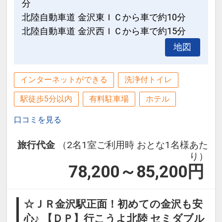
分
北陸自動車道 金沢東ＩＣから車で約10分
北陸自動車道 金沢西ＩＣから車で約15分
地図
インターネットができる
洗浄付トイレ
駅徒歩5分以内
有料駐車場
ホテル
口コミを見る
旅行代金
（2名1室ご利用時 おとな1名様あた
り）
78,200～85,200
円
☆ＪＲ金沢駅正面！初めての金沢も安
心♪ 【ＤＰ】行こうよ北陸 セミダブル