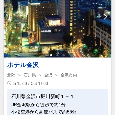
ける空間を実現しました。
徒歩1分（所要約10分）
徒歩：約15分
ホテルの魅力
・お車でのアクセス
◆
ビジネスにも観光にも最適な立地
北陸自動車道「金沢東IC」より約12分
金沢駅と「香林坊」や「片町」などの
提携駐車場あり（有料・先着順）
繁華街の中間に位置し、「近江町市場」
はすぐ近く。
■周辺観光
また「兼六園」や「ひがし茶屋街」など
近江町市場（徒歩1分）、兼六園（徒歩
の
15分）、ひがし茶屋街（徒歩10分）、金
主要観光スポットもすべてが徒歩圏内と
ホテル金沢
沢21世紀美術館（徒歩15分）、金沢城公
いう好立地。
園（徒歩10分）
北陸
石川県
金沢
金沢市内
In 15:00 / Out 11:00
◆
『加賀五彩』をあしらった、モダンで
■その他
美しくゆとりある客室
チェックイン 15:00 / チェックアウト
石川県金沢市堀川新町１－１
すべてのお部屋に「加賀五彩」と呼ばれ
11:00
JR金沢駅から徒歩で約1分
る伝統色を施しております。
全館禁煙（喫煙ブースあり）
小松空港から高速バスで約55分