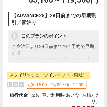
【ADVANCE28】28日前までの早期割
引／素泊り
このプランのポイント
ご宿泊日より28日前までのご予約で早期
割引
ご旅行の予定が決まれば【ADVANCE】
でお得にステイ
スタイリッシュ・ツインベッド（禁煙）
全室17階以上の高層ホテルで過ごす金沢
時間をお楽しみくださいませ。
In 15:00～24:00 / Out 12:00
朝
昼
夕
旅行代金
（2名1室ご利用時 おとな1名様あた
■ご案内
り）
○チェックインは15：00より、チェック