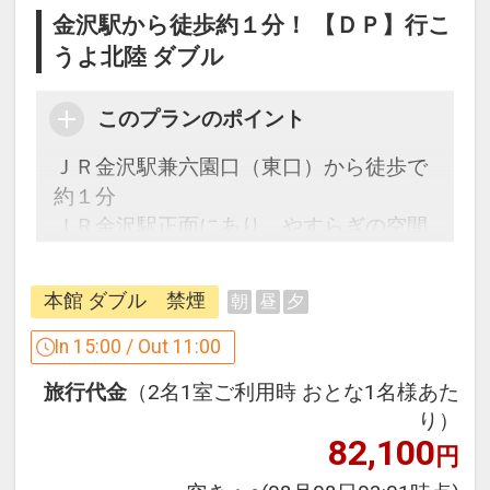
30日
金沢駅から徒歩約１分！ 【ＤＰ】行こ
インターネットコース番号：DP-1-
うよ北陸 ダブル
17745088
このプランのポイント
ＪＲ金沢駅兼六園口（東口）から徒歩で
約１分
ＪＲ金沢駅正面にあり、やすらぎの空間
とまごころのサービスで、皆さまをお迎
え致します。
本館 ダブル 禁煙
朝
昼
夕
ビジネスに観光にぜひご利用ください。
In 15:00 / Out 11:00
「食事なしプラン」と「朝食付プラン」
旅行代金
（2名1室ご利用時 おとな1名様あた
をご用意しています。
り）
●
「食事なしプラン」と「朝食付プラ
82,100
円
ン」を別プランとして掲載しています。