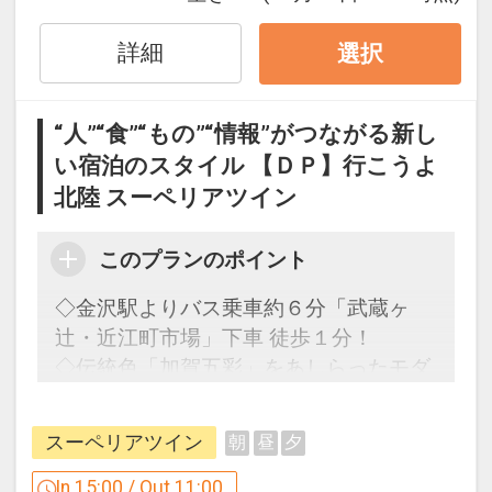
■全室 43 型以上の 4K 液晶スマートテレ
詳細
選択
ビ 完備
動画配信サービス Youtube が視聴可能で
“人”“食”“もの”“情報”がつながる新し
す。
い宿泊のスタイル 【ＤＰ】行こうよ
※ご視聴にはお客さまのアカウントが必
北陸 スーペリアツイン
要です。
※お客さまのアカウント情報やご視聴履
歴は、テレビの電源をオフにすると自動
このプランのポイント
削除されます。
◇金沢駅よりバス乗車約６分「武蔵ヶ
辻・近江町市場」下車 徒歩１分！
■お風呂｜露天風呂＆サウナで旅の疲れ
◇伝統色「加賀五彩」をあしらったモダ
を癒す
ンなお部屋です。
13階にある露天風呂＆サウナ付き大浴場
◇最上階の大浴場は露天風呂＆サウナ付
で、旅の疲れを癒せます。シックでシン
スーペリアツイン
朝
昼
夕
♪
プルな内装の大浴場でゆったりとした時
In 15:00 / Out 11:00