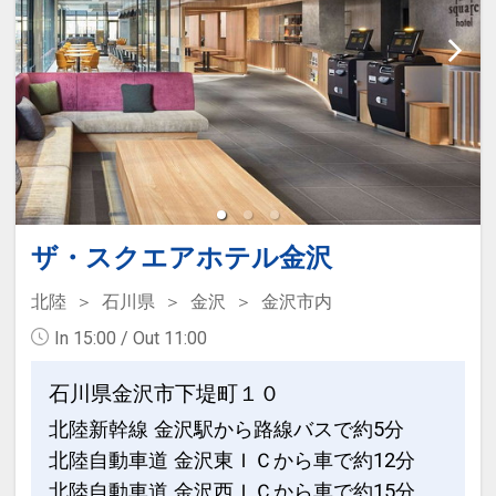
※滞在中おひとり様１回
※旅行代金に含まれます。
翌朝はゆっくりチェックアウト♪
★
レイトチェックアウト
通常１１：００チェックアウトのとこ
ろ、 本プランは
１２：００
までＯＫ♪
ザ・スクエアホテル金沢
「食事なしプラン」と「朝食付プラン」
北陸
石川県
金沢
金沢市内
をご用意しています。
In 15:00 / Out 11:00
●
「食事なしプラン」と「朝食付プラ
ン」を別プランとして掲載しています。
石川県金沢市下堤町１０
※ご覧のページの
【食事条件】
をお確か
北陸新幹線 金沢駅から路線バスで約5分
めのうえ、ご予約にお進みください。
北陸自動車道 金沢東ＩＣから車で約12分
設定期間：2026年4月1日～2027年3月
北陸自動車道 金沢西ＩＣから車で約15分