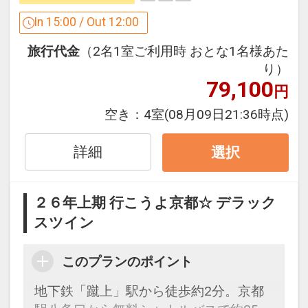
うれしいおもてなし
In 15:00 / Out 12:00
◆
ホテル⇔サテライトコンシェルジュ間
旅行代金
（2名1室ご利用時 おとな1名様あた
の荷物の送迎付
り）
ＪＲ京都駅八条口にあるお荷物預かりカ
79,100
円
ウンター「サテライトコンシェルジュ」
にてお荷物をお預かりしてホテルまでお
空き：
4室
(08月09日21:36時点)
届けします。（おひとり様１個）
●受付時間／9：00～18：00
詳細
選択
●場所／近鉄名店街「みやこみち」内
２６年上期 行こうよ京都☆ デラック
◆
天然温泉「ＳＰＡ華頂」ご利用ＯＫ！
スツイン
（6：30～23：00）
※３歳以下のお子様のご利用は出来ませ
このプランのポイント
ん
※１２歳未満のお子様は１８歳以上の同
地下鉄「蹴上」駅から徒歩約2分。京都
伴をお願いしております