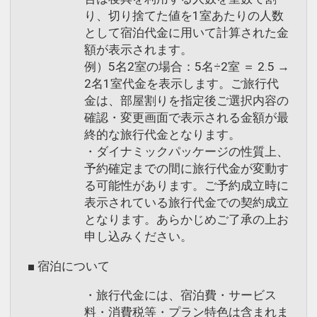
り、切り捨てた値を1室あたりの人数
めのうえ、ご予約にお進みください。
として宿泊代金に用いて計算された金
額が表示されます。
設定期間：2026年4月1日～2026年9月
例）5名2室の場合：5名÷2室 ＝ 2.5 →
30日
2名1室代金を表示します。ご旅行代
インターネットコース番号：DP-1-
金は、部屋割りを指定後ご選択内容の
17450867
確認・変更画面で表示される金額が最
終的な旅行代金となります。
・ダイナミックパッケージの性質上、
予約確定までの間に旅行代金が変動す
る可能性があります。ご予約成立時に
表示されている旅行代金での契約成立
となります。あらかじめご了承の上お
申し込みください。
■ 宿泊について
・旅行代金には、宿泊費・サービス
料・消費税等・プラン特色は含まれま