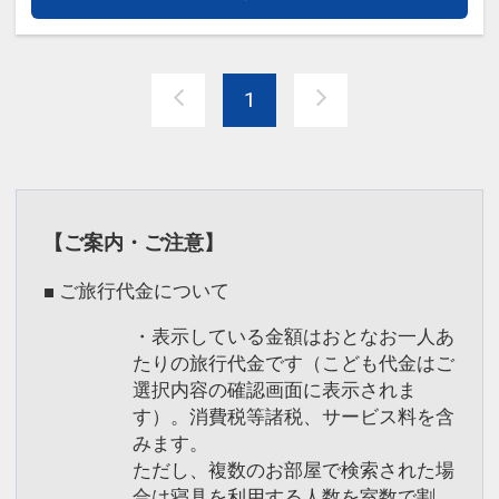
※３歳以下のお子様のご利用は出来ませ
インターネットコース番号：DP-1-
ん
17515092
※１２歳未満のお子様は１８歳以上の同
1
伴をお願いしております
※７歳以上のお子様の混浴はお断りして
おります
◆
フィットネスジム・プールのご利用Ｏ
【ご案内・ご注意】
Ｋ！
■ ご旅行代金について
※旅行代金に含まれます。
・表示している金額はおとなお一人あ
たりの旅行代金です（こども代金はご
「食事なしプラン」と「朝食付プラン」
選択内容の確認画面に表示されま
をご用意しています。
す）。消費税等諸税、サービス料を含
●「食事なしプラン」と「朝食付プラ
みます。
ン」を掲載しています。
ただし、複数のお部屋で検索された場
※ご覧のページの
【食事条件】
をお確か
合は寝具を利用する人数を室数で割