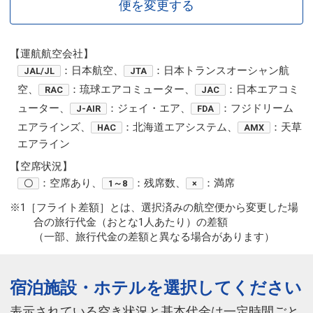
便を変更する
【運航航空会社】
：日本航空、
：日本トランスオーシャン航
JAL/JL
JTA
空、
：琉球エアコミューター、
：日本エアコミ
RAC
JAC
ューター、
：ジェイ・エア、
：フジドリーム
J-AIR
FDA
エアラインズ、
：北海道エアシステム、
：天草
HAC
AMX
エアライン
【空席状況】
：空席あり、
：残席数、
：満席
〇
1～8
×
※1［フライト差額］とは、選択済みの航空便から変更した場
合の旅行代金（おとな1人あたり）の差額
（一部、旅行代金の差額と異なる場合があります）
宿泊施設・ホテルを選択してください
表示されている空き状況と基本代金は一定時間ごと