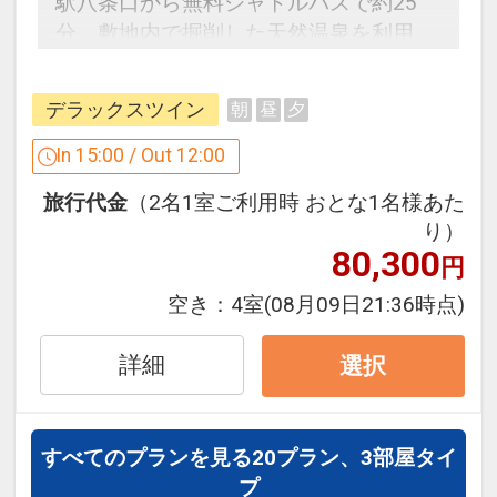
駅八条口から無料シャトルバスで約25
※７歳以上のお子様の混浴はお断りして
分。敷地内で掘削した天然温泉を利用
おります
し、敷地面積2100平米を誇る京都最大
級のスパ「華頂」が誕生。
◆
フィットネスジム・プールのご利用Ｏ
デラックスツイン
朝
昼
夕
Ｋ！
うれしいおもてなし
In 15:00 / Out 12:00
◆
ホテル⇔サテライトコンシェルジュ間
※旅行代金に含まれます。
旅行代金
（2名1室ご利用時 おとな1名様あた
の荷物の送迎付
り）
ＪＲ京都駅八条口にあるお荷物預かりカ
「食事なしプラン」と「朝食付プラン」
80,300
円
ウンター「サテライトコンシェルジュ」
をご用意しています。
にてお荷物をお預かりしてホテルまでお
空き：
4室
(08月09日21:36時点)
●「食事なしプラン」と「朝食付プラ
届けします。（おひとり様１個）
ン」を掲載しています。
●受付時間／9：00～18：00
詳細
選択
※ご覧のページの
【食事条件】
をお確か
●場所／近鉄名店街「みやこみち」内
めのうえ、ご予約にお進みください。
◆
天然温泉「ＳＰＡ華頂」ご利用ＯＫ！
すべてのプランを見る
20プラン、3部屋タイ
設定期間：2026年4月1日～2026年9月
（6：30～23：00）
プ
30日