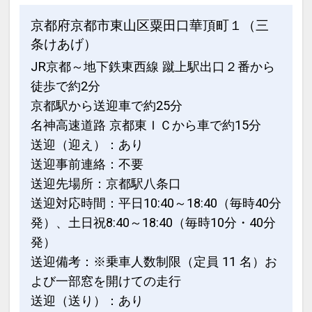
京都府京都市東山区粟田口華頂町１（三
条けあげ）
JR京都～地下鉄東西線 蹴上駅出口２番から
徒歩で約2分
京都駅から送迎車で約25分
名神高速道路 京都東ＩＣから車で約15分
送迎（迎え）：あり
送迎事前連絡：不要
送迎先場所：京都駅八条口
送迎対応時間：平日10:40～18:40（毎時40分
発）、土日祝8:40～18:40（毎時10分・40分
発）
送迎備考：※乗車人数制限（定員 11 名）お
よび一部窓を開けての走行
送迎（送り）：あり