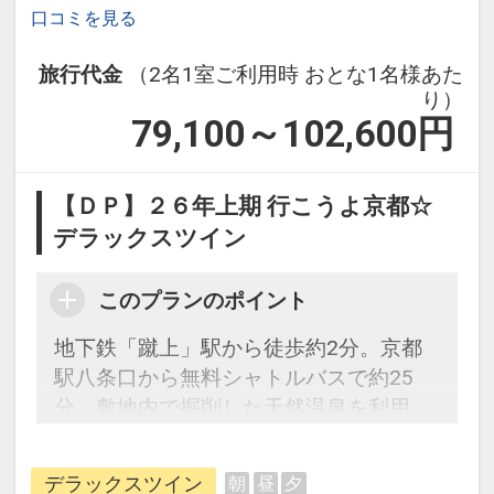
口コミを見る
旅行代金
（2名1室ご利用時 おとな1名様あた
り）
79,100～102,600
円
【ＤＰ】２６年上期 行こうよ京都☆
デラックスツイン
このプランのポイント
地下鉄「蹴上」駅から徒歩約2分。京都
駅八条口から無料シャトルバスで約25
分。敷地内で掘削した天然温泉を利用
し、敷地面積2100平米を誇る京都最大級
のスパ「華頂」が誕生。
デラックスツイン
朝
昼
夕