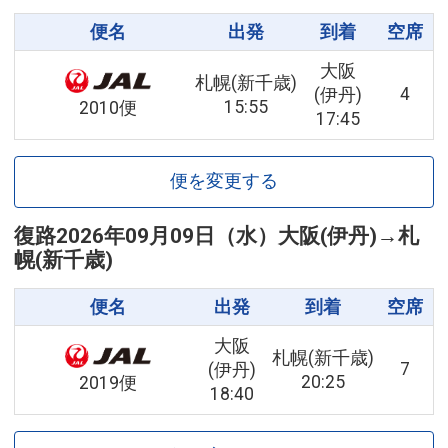
便名
出発
到着
空席
大阪
札幌(新千歳)
4
(伊丹)
15:55
2010便
17:45
便を変更する
復路
2026年09月09日（水）
大阪(伊丹)
→
札
幌(新千歳)
便名
出発
到着
空席
大阪
札幌(新千歳)
7
(伊丹)
20:25
2019便
18:40