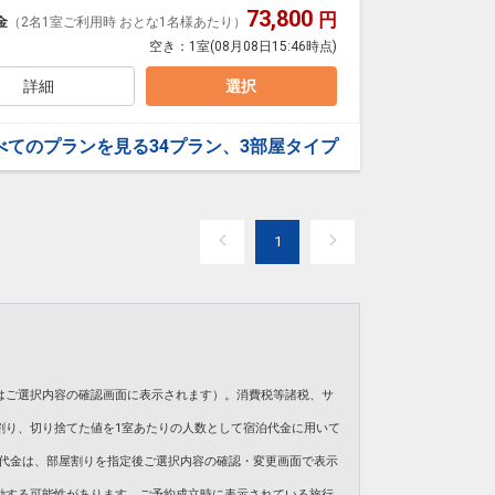
。
73,800
円
金
（2名1室ご利用時 おとな1名様あたり）
数、おとな・こどもの内訳、食事条件・内容 等）はで
空き：
1室
(08月08日15:46時点)
通常おとな２，８００～３，８００円・２歳～小学生１，
詳細
選択
券（おとな・こどもA・Bの方対象、滞在中１枚）
無料 ※プール券利用日いずれか1日のみ）
り様1泊ごと おとな・こどもA・Bの方対象)
時00 分～18時00 分）
。
べてのプランを見る
34プラン、3部屋タイプ
小学生
穂の湯」をご利用いただけます。（滞在中）
1
伴が必要です。
です。
」欄、またはご予約後「マイページ」に、必要な枚数
由・諸事情により短縮する場合がございます。
◆
をご確認ください。
はご選択内容の確認画面に表示されます）。消費税等諸税、サ
通常おとな２，８００～３，８００円・２歳～小学生１，
でも
こどもAまたはB代金適用
になるのでお得♪
割り、切り捨てた値を1室あたりの人数として宿泊代金に用いて
無料 ※プール券利用日いずれか1日のみ）
時00 分～18時00 分）
。ご旅行代金は、部屋割りを指定後ご選択内容の確認・変更画面で表示
小学生
動する可能性があります。ご予約成立時に表示されている旅行