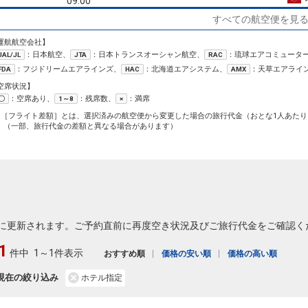
09:00
クラスJを利用する
― 円
すべての航空便を見
札幌
運航航空会社】
大阪(伊丹)
(新千歳)
+22,800円
504便
：日本航空、
：日本トランスオーシャン航空、
：琉球エアコミュータ
JAL/JL
JTA
13:35
RAC
09:45
乗継便あり
：フジドリームエアラインズ、
：北海道エアシステム、
：天草エアライ
FDA
HAC
AMX
クラスJを利用する
+58,100円
空席状況】
札幌
：空席あり、
：残席数、
：満席
〇
1～8
×
大阪(伊丹)
(新千歳)
4
+11,100円
506便
1［フライト差額］とは、選択済みの航空便から変更した場合の旅行代金（おとな1人あたり
14:35
10:50
乗継便あり
（一部、旅行代金の差額と異なる場合があります）
クラスJを利用する
+18,200円
5
札幌
大阪(伊丹)
(新千歳)
3
+33,800円
2902便
13:55
11:00
乗継便あり
札幌
大阪(伊丹)
(新千歳)
+38,000円
14:00
2004便
に更新されます。ご予約直前に再度空き状況及びご旅行代金をご確認く
12:05
1
クラスJを利用する
+35,800円
3
件中
1～1件表示
おすすめ順
価格の安い順
価格の高い順
札幌
大阪(伊丹)
現在の絞り込み
ホテル指定
(新千歳)
― 円
512便
17:35
14:00
乗継便あり