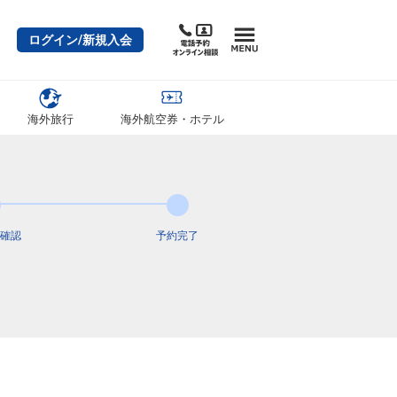
クラスJを利用する
+62,700円
札幌
ログイン/新規入会
大阪(伊丹)
(新千歳)
― 円
11:45
05便
13:35
クラスJを利用する
― 円
札幌
海外旅行
海外航空券・ホテル
大阪(伊丹)
(新千歳)
+4,600円
6便
12:25
16:00
便あり
クラスJを利用する
+41,500円
6
札幌
大阪(伊丹)
(新千歳)
2
+10,200円
12:45
07便
14:30
確認
予約完了
クラスJを利用する
+40,400円
5
札幌
大阪(伊丹)
(新千歳)
+4,600円
8便
13:25
17:00
便あり
クラスJを利用する
+41,500円
7
札幌
大阪(伊丹)
(新千歳)
+42,600円
15:15
09便
17:00