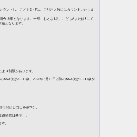
てカウントし、こどもE・Fは、ご利用人数にはカウントいたしま
の場合適用となります。一部、おとな1名、こどもAまたはBにて
同額となります。
により制限があります。
NA便は3～11歳、2026年5月19日以降のANA便は2～11歳が
旅行開始日当日を基準）。
復路搭乗日基準）。
ます。
ん。