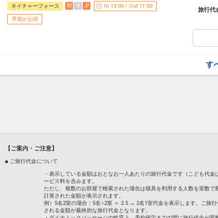
●大浴場にベビーベッド
※本プランは３０日前までの受付限定です
朝
昼
夕
ネイチャーフォース
In 15:00 / Out 11:00
●こども用歯ブラシ・こども用スリッパ
旅行代
２９日前以降の宿泊条件の変更（部屋、人
早期がお得
きません。
屋外プール情報
●プール１日入場券付 ※こどもＦ除く (
うれしいポイント！
８００～２，８００円※予定）
●ウォーターフォート（プール）１日入場
●チェックイン前・アウト後の利用 （可：
●「野天スパ 十界の湯」入場券付 (おひと
●利用期間・時間（ 7月1日～9月23日 ・ 9 
※古式蒸窯・家族風呂は別料金となります
す
●幼児・こども用のプール （有）※2歳～
●ホテル ザ ネスタ＆スパの大浴場「瑞
●ウォータースライダー （有 ：無料 ）
●こども用すべり台 （ 有 ）
※旅行代金に含まれます。
●うきわの利用（可）
●スイミングキャップ（不要）
お子様の施設情報
※小学生以下のお子様は成人の保護者の同
●ベッドガード（無料） ※事前予約が必要
※ご予約時に、「お問合せ・ご要望等メモ
※プールの営業期間は、天候や気温等の理
と年齢をご記入ください。
●大浴場にこどもの椅子
ネスタリゾート神戸のご案内♪
●大浴場にベビーベッド
【ご案内・ご注意】
◎詳細は
◆ネスタリゾート神戸 公式ＨＰ
●こども用歯ブラシ・こども用スリッパ
■ ご旅行代金について
屋外プール情報
おとな1名でもこども代金適用OK！
・表示している金額はおとなお一人あたりの旅行代金です（こども代金
●プール１日入場券付 ※こどもＦ除く (
ービス料を含みます。
通常おとな2名以上のところ、おとな1名
８００～２，８００円※予定）
ただし、複数のお部屋で検索された場合は寝具を利用する人数を室数で
●チェックイン前・アウト後の利用 （可：
計算された金額が表示されます。
《こんな方におすすめ》
●利用期間・時間（ 7月1日～9月23日 ・ 9 
例）5名2室の場合：5名÷2室 ＝ 2.5 → 2名1室代金を表示します
◇パートナーとお休みが合わない
される金額が最終的な旅行代金となります。
●幼児・こども用のプール （有）※2歳～
◇たまには、親子２人旅を楽しみたい
・ダイナミックパッケージの性質上、予約確定までの間に旅行代金が変