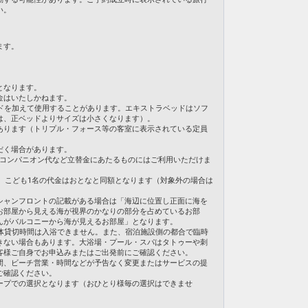
いきたいけれどお部屋は別がいい
い。
たいおじいちゃん・おばあちゃん
日
ます。
伴が必要です。
35
由・諸事情により短縮する場合がございます。
となります。
金はいたしかねます。
◆
をご確認ください。
ドを加えて使用することがあります。エキストラベッドはソフ
は、正ベッドよりサイズは小さくなります）。
あります（トリプル・フォース等の客室に表示されている定員
だく場合があります。
でも
こどもAまたはB代金適用
になるのでお得♪
・コンパニオン代など立替金にあたるものにはご利用いただけま
合、こども1名の代金はおとなと同額となります（対象外の場合は
シャンフロントの記載がある場合は「海辺に位置し正面に海を
お部屋から見える海が視界のかなりの部分を占めているお部
いきたいけれどお部屋は別がいい
んがバルコニーから海が見えるお部屋」となります。
たいおじいちゃん・おばあちゃん
体貸切時間は入浴できません。また、宿泊施設側の都合で臨時
きない場合もあります。大浴場・プール・スパはタトゥーや刺
日
客様ご自身でお申込みまたはご出発前にご確認ください。
38
間、ビーチ営業・時間などが予告なく変更またはサービスの提
ご確認ください。
ープでの選択となります（おひとり様毎の選択はできませ