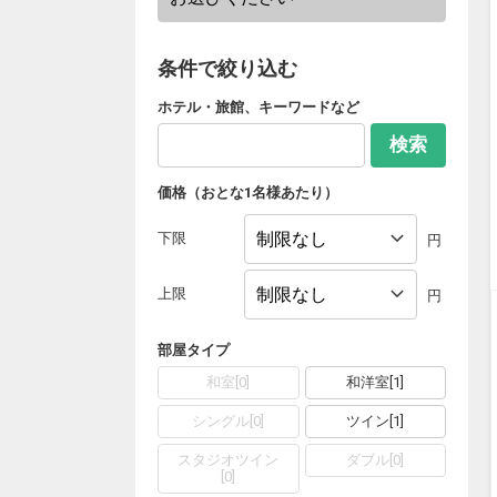
条件で絞り込む
ホテル・旅館、キーワードなど
検索
価格（おとな1名様あたり）
下限
円
上限
円
部屋タイプ
和室
[
0
]
和洋室
[
1
]
シングル
[
0
]
ツイン
[
1
]
スタジオツイン
ダブル
[
0
]
[
0
]