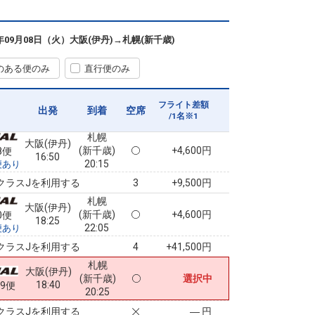
クラスJを利用する
+12,900円
4
札幌
大阪(伊丹)
6年09月08日（火）
大阪(伊丹)
→
札幌(新千歳)
(新千歳)
2
+15,300円
09便
15:30
18:25
便あり
のある便のみ
直行便のみ
札幌
大阪(伊丹)
(新千歳)
+4,600円
4便
15:35
19:15
便あり
フライト差額
出発
到着
空席
/1名※1
クラスJを利用する
+41,500円
札幌
大阪(伊丹)
(新千歳)
+4,600円
8便
16:50
20:15
便あり
クラスJを利用する
+9,500円
3
札幌
大阪(伊丹)
(新千歳)
+4,600円
0便
18:25
22:05
便あり
クラスJを利用する
+41,500円
4
札幌
大阪(伊丹)
(新千歳)
選択中
18:40
19便
20:25
クラスJを利用する
― 円