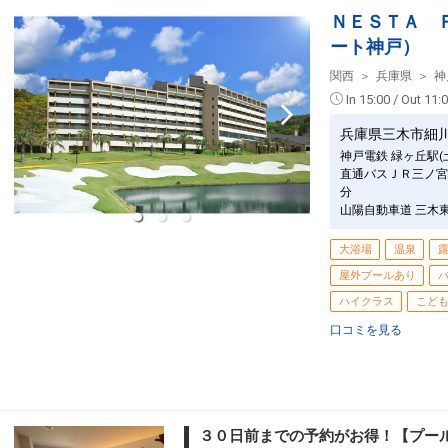
クラスJを利用する
+58,100円
6
ＮＥＳＴＡ 
札幌
大阪(伊丹)
ート神戸）
(新千歳)
3
+55,000円
2904便
17:25
14:35
乗継便あり
関西
兵庫県
神
札幌
In 15:00 / Out 11:
大阪(伊丹)
(新千歳)
2
+38,000円
17:00
2008便
15:05
兵庫県三木市細
クラスJを利用する
― 円
神戸電鉄 緑ヶ丘駅
直通バスＪＲ三ノ宮
札幌
大阪(伊丹)
分
(新千歳)
3
+30,000円
514便
山陽自動車道 三木
18:40
15:10
乗継便あり
クラスJを利用する
― 円
大浴場
温泉
札幌
屋外プールあり
大阪(伊丹)
(新千歳)
7
+30,000円
514便
19:10
ハイクラス
こど
15:10
乗継便あり
口コミを見る
クラスJを利用する
+36,900円
札幌
大阪(伊丹)
(新千歳)
― 円
17:45
2010便
15:55
クラスJを利用する
― 円
３０日前までの予約がお得！【プー