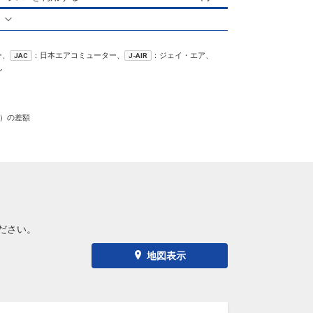
る
ー、
：日本エアコミューター、
：ジェイ・エア、
JAC
J-AIR
ン
）の差額
ださい。
地図表示