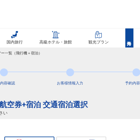
20
国内旅行
高級ホテル・旅館
観光プラン
11
乗継
ツアー一覧（飛行機＋宿泊）
20
内容
確認
お客様情報
入力
予約内容
内航空券+宿泊 交通宿泊選択
11
乗継
さい
20