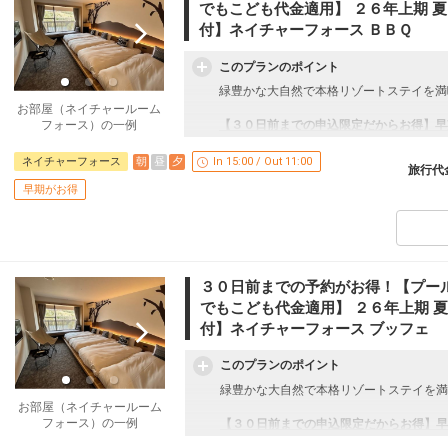
札幌
でもこども代金適用】 ２６年上期 
大阪(伊丹)
(新千歳)
6
+55,400円
516便
付】ネイチャーフォース ＢＢＱ
19:50
16:05
乗継便あり
このプランのポイント
クラスJを利用する
+58,100円
7
緑豊かな大自然で本格リゾートステイを満
札幌
大阪(伊丹)
お部屋（ネイチャールーム
(新千歳)
+38,000円
フォース）の一例
【３０日前までの申込限定だからお得】早
19:40
2016便
17:45
早期予約限定！３０日前までのご予約がお
※本プランは３０日前までの受付限定です
朝
昼
夕
ネイチャーフォース
In 15:00 / Out 11:00
クラスJを利用する
+57,000円
2
旅行代
２９日前以降の宿泊条件の変更（部屋、人
早期がお得
きません。
うれしいポイント！
●ウォーターフォート（プール）１日入場
●「野天スパ 十界の湯」入場券付 (おひと
※古式蒸窯・家族風呂は別料金となります
３０日前までの予約がお得！【プー
●ホテル ザ ネスタ＆スパの大浴場「瑞穂
でもこども代金適用】 ２６年上期 
付】ネイチャーフォース ブッフェ
※旅行代金に含まれます。
お子様の施設情報
このプランのポイント
●ベッドガード（無料） ※事前予約が必要
緑豊かな大自然で本格リゾートステイを満
※ご予約時に、「お問合せ・ご要望等メモ
お部屋（ネイチャールーム
年齢をご記入ください。
フォース）の一例
【３０日前までの申込限定だからお得】早
●大浴場にこどもの椅子
早期予約限定！３０日前までのご予約がお