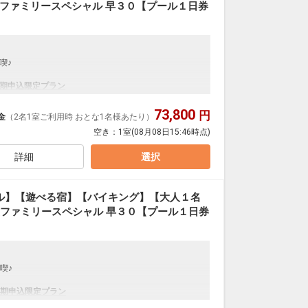
夏ファミリースペシャル 早３０【プール１日券
喫♪
期申込限定プラン
得です。
。
73,800
円
金
（2名1室ご利用時 おとな1名様あたり）
数、おとな・こどもの内訳、食事条件・内容 等）はで
空き：
1室
(08月08日15:46時点)
詳細
選択
券（おとな・こどもA・Bの方対象、滞在中１枚）
り様1泊ごと おとな・こどもA・Bの方対象)
。
ル】【遊べる宿】【バイキング】【大人１名
の湯」をご利用いただけます。（滞在中）
夏ファミリースペシャル 早３０【プール１日券
です。
喫♪
」欄、またはご予約後「マイページ」に、必要な数と
期申込限定プラン
得です。