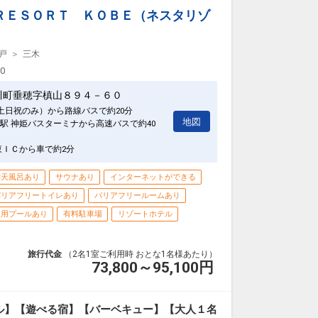
ＲＥＳＯＲＴ ＫＯＢＥ（ネスタリゾ
戸
三木
00
川町垂穂字槙山８９４－６０
(土日祝のみ）から路線バスで約20分
地図
駅 神姫バスターミナから高速バスで約40
東ＩＣから車で約2分
露天風呂あり
サウナあり
インターネットができる
バリアフリートイレあり
バリアフリールームあり
も用プールあり
有料駐車場
リゾートホテル
旅行代金
（2名1室ご利用時 おとな1名様あたり）
73,800～95,100
円
ル】【遊べる宿】【バーベキュー】【大人１名