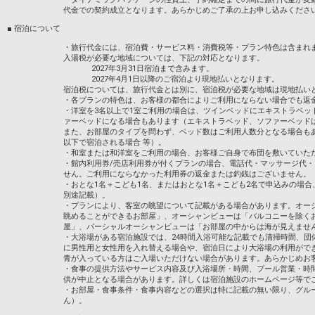
●ウォータースライダー （有 ：無料 ）
◇ママ友・パパ友とこどもを連れて旅行に
代金での契約成立となります。あらかじめご了承の上お申し込みくださ
●こども用すべり台 （ 有 ）
◇お孫さんに夏休みの思い出を作ってあげ
●うきわの利用（可）
■ 宿泊について
●スイミングキャップ（不要）
設定期間：2026年7月1日～2026年9月30
・旅行代金には、宿泊費・サービス料・消費税等・プラン特色は含まれ
※小学生以下のお子様は成人の保護者の同
インターネットコース番号：DP-1-175451
入湯税が必要な地域については、下記の対応となります。
2027年3月31日宿泊まで含みます。
※プールの営業期間は、天候や気温等の理
2027年4月1日以降のご宿泊より現地払いとなります。
宿泊税については、旅行代金とは別に、宿泊税が必要な地域は現地払い
ネスタリゾート神戸のご案内♪
・各プランの特色は、お客様の都合によりご利用にならない場合でも返
◎詳細は
◆ネスタリゾート神戸 公式ＨＰ
・洋室を3名以上で1室ご利用の場合は、ツインベッドにエキストラベッ
ァーベッドになる場合もあります（エキストラベッド、ソファーベッド
また、お部屋のタイプを問わず、ベッド数はご利用人数分となる場合も
以下で宿泊される場合 等）。
おとな1名でもこども代金適用OK！
・和室または和洋室をご利用の場合、お客様ご自身で布団を敷いていた
通常おとな2名以上のところ、おとな1名
・館内利用券/売店利用券が付くプランの場合、電話代・マッサージ代
せん。ご利用にならなかった利用券の返金または釣銭はございません。
《こんな方におすすめ》
・おとな1名＋こども1名、またはおとな1名＋こども2名で申込みの場
◇パートナーとお休みが合わない
別途記載）。
◇たまには、親子２人旅を楽しみたい
・プランにより、客室の眺望について記載がある場合があります。オー
眺めることができるお部屋」、オーシャンビューは「バルコニーを除く
◇ママ友・パパ友とこどもを連れて旅行に
屋」、パーシャルオーシャンビューは「お部屋の中からは海が見えませ
◇お孫さんに夏休みの思い出を作ってあげ
・大浴場がある宿泊施設では、24時間入浴可能な記載でも清掃時間、団
に男性用と女性用を入れ替える場合や、宿泊日により大浴場の利用がで
設定期間：2026年7月1日～2026年9月30
青が入っている方はご入場いただけない場合があります。あらかじめお
インターネットコース番号：DP-1-175451
・食事の提供方法やサービス内容及び入浴場所・時間、プール営業・時
供が中止となる場合があります。詳しくは宿泊施設のホームページ等で
・お部屋・食事条件・食事内容などの選択は特に記載の無い限り、グル
ん）。