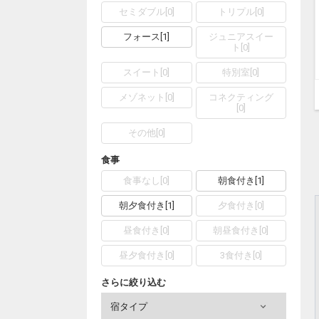
セミダブル
[
0
]
トリプル
[
0
]
フォース
[
1
]
ジュニアスイー
ト
[
0
]
スイート
[
0
]
特別室
[
0
]
メゾネット
[
0
]
コネクティング
[
0
]
その他
[
0
]
食事
食事なし
[
0
]
朝食付き
[
1
]
朝夕食付き
[
1
]
夕食付き
[
0
]
昼食付き
[
0
]
朝昼食付き
[
0
]
昼夕食付き
[
0
]
3食付き
[
0
]
さらに絞り込む
宿タイプ