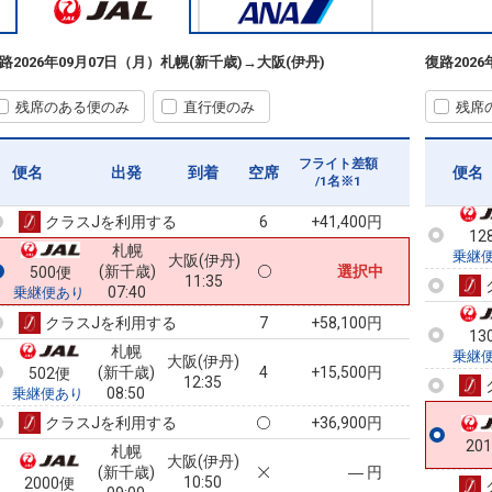
札幌
大阪(伊丹)
路
2026年09月07日（月）
札幌(新千歳)
→
大阪(伊丹)
復路
202
22
(新千歳)
8
+0円
590便
11:35
乗継
07:35
乗継便あり
残席のある便のみ
直行便のみ
残席
クラスJを利用する
+58,100円
3
12
札幌
乗継
大阪(伊丹)
フライト差額
(新千歳)
3
+22,400円
便名
2900便
出発
到着
空席
便名
10:30
/1名※1
07:35
乗継便あり
クラスJを利用する
+41,400円
6
12
札幌
乗継
大阪(伊丹)
(新千歳)
選択中
500便
11:35
07:40
乗継便あり
クラスJを利用する
+58,100円
7
13
札幌
乗継
大阪(伊丹)
(新千歳)
4
+15,500円
502便
12:35
08:50
乗継便あり
クラスJを利用する
+36,900円
20
札幌
大阪(伊丹)
(新千歳)
― 円
10:50
2000便