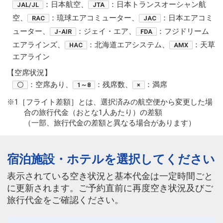
：日本航空、
：日本トランスオーシャン航
JAL/JL
JTA
空、
：琉球エアコミューター、
：日本エアコミ
RAC
JAC
ューター、
：ジェイ・エア、
：フジドリーム
J-AIR
FDA
エアラインズ、
：北海道エアシステム、
：天草
HAC
AMX
エアライン
【空席状況】
：空席あり、
：残席数、
：満席
〇
1～8
×
※1［フライト差額］とは、選択済みの航空便から変更した場
合の旅行代金（おとな1人あたり）の差額
（一部、旅行代金の差額と異なる場合があります）
宿泊施設・ホテルを選択してください
表示されている空き状況と基本代金は一定時間ごと
に更新されます。ご予約直前に再度空き状況及びご
旅行代金をご確認ください。