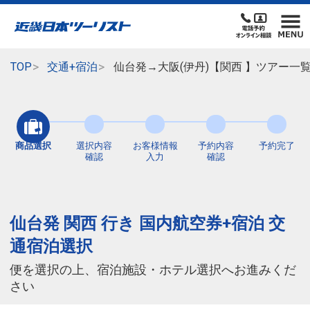
TOP
交通+宿泊
仙台発→大阪(伊丹)【関西 】ツアー一
商品選択
選択内容
お客様情報
予約内容
予約完了
確認
入力
確認
仙台発 関西 行き 国内航空券+宿泊 交
通宿泊選択
便を選択の上、宿泊施設・ホテル選択へお進みくだ
さい