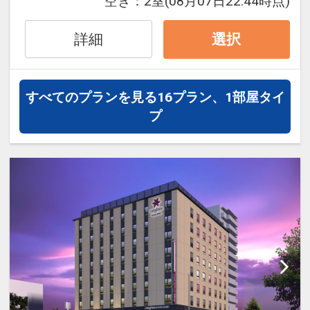
す。
空き：
2室
(08月07日22:44時点)
２９日前以降の宿泊条件の変更（部屋、
人数、おとな・こどもの内訳、食事条
詳細
選択
件・内容 等）はできません。
「食事なしプラン」と「朝食付プラン」
すべてのプランを見る
16プラン、1部屋タイ
をご用意しています。
プ
●「食事なしプラン」と「朝食付プラ
ン」を掲載しています。
※ご覧のページの
【食事条件】
をお確か
めのうえ、ご予約にお進みください。
設定期間：2026年4月1日～2026年9月
30日
インターネットコース番号：DP-1-
17451592