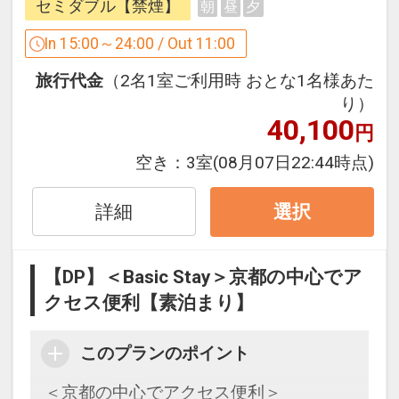
セミダブル【禁煙】
朝
昼
夕
◇フロアセキュリティ◇
客室フロアは、女性のお客様により安心
In 15:00～24:00 / Out 11:00
してご宿泊頂けます様、エレベータホー
旅行代金
（2名1室ご利用時 おとな1名様あた
ルをセキュリティ扉で区画致しておりま
り）
す。外部からの進入はもちろん、そのフ
40,100
円
ロアの宿泊者以外は立入ることが出来ま
せん。
空き：
3室
(08月07日22:44時点)
◇天然温泉付スパ「トリニテ」のご案内
詳細
選択
（有料）◇
京都市中心部で初めての天然温泉付スパ
【DP】＜Basic Stay＞京都の中心でア
を最上階（13F）に併設。
クセス便利【素泊まり】
【料金】お一人様￥2，200(税サ込）
【営業時間】
このプランのポイント
12:00～23:00（最終受付22:30）
7：00～9：00（最終受付8：30）※宿泊
＜京都の中心でアクセス便利＞