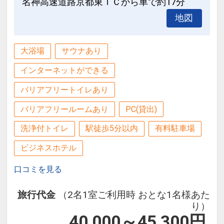
名神高速道路京都東ＩＣから車で約17分
地図
大浴場
サウナあり
インターネットができる
バリアフリートイレあり
バリアフリールームあり
PC(貸出)
洗浄付トイレ
駅徒歩5分以内
有料駐車場
ビジネスホテル
口コミを見る
旅行代金
（2名1室ご利用時 おとな1名様あた
り）
40,000～45,300
円