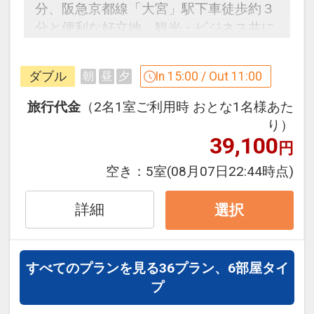
分、阪急京都線「大宮」駅下車徒歩約３
分と便利な好立地。観光・ビジネス共に
新たな拠点としてご利用いただけます。
ダブル
In 15:00 / Out 11:00
朝
昼
夕
「食事なしプラン」と「朝食付プラン」
をご用意しています。
旅行代金
（2名1室ご利用時 おとな1名様あた
●「食事なしプラン」と「朝食付プラ
り）
39,100
ン」を掲載しています。
円
※ご覧のページがどちらかを
【食事条
空き：
5室
(08月07日22:44時点)
件】
の項目でご確認のうえ、予約にお進
み下さい。
詳細
選択
設定期間：2026年4月1日～2027年3月
すべてのプランを見る
36プラン、6部屋タイ
31日
プ
インターネットコース番号：DP-1-
17412956