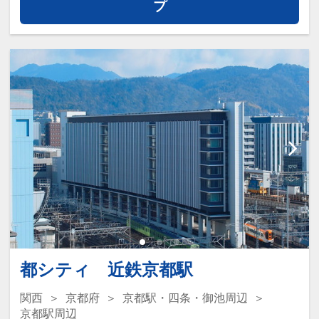
【料金】お一人様￥2，200(税サ込）
プ
設定期間：2021年12月24日～2027年3
【営業時間】
月31日
12:00～23:00（最終受付22:30）
インターネットコース番号：DP-2-
7：00～9：00（最終受付8：30）※宿泊
200000005210
者のみ利用可
【スパ定休日】
【2024年】8月6日（火）、9月3日
（火）、10月7日（月）・8日（火）、
11月5日（火）、12月3日（火）
【2025年】1月7日（火）、2月4日
（火）、3月4日（火）、4月8日
（火）、5月12日（月）・13日（火）、
6月3日（火）、7月1日（火）
都シティ 近鉄京都駅
【注意事項】
関西
京都府
京都駅・四条・御池周辺
・入れ墨又はタトゥーのある方はご利用
京都駅周辺