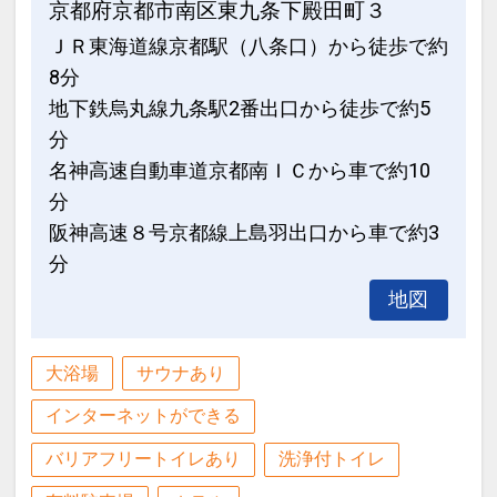
京都府京都市南区東九条下殿田町３
30日
ＪＲ東海道線京都駅（八条口）から徒歩で約
インターネットコース番号：DP-1-
8分
17413042
地下鉄烏丸線九条駅2番出口から徒歩で約5
分
名神高速自動車道京都南ＩＣから車で約10
分
阪神高速８号京都線上島羽出口から車で約3
分
地図
大浴場
サウナあり
インターネットができる
バリアフリートイレあり
洗浄付トイレ