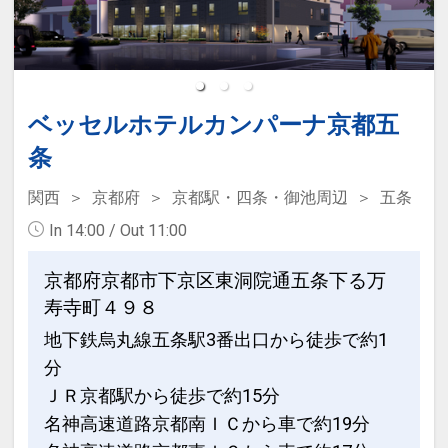
ベッセルホテルカンパーナ京都五
条
関西
京都府
京都駅・四条・御池周辺
五条
In 14:00 / Out 11:00
京都府京都市下京区東洞院通五条下る万
寿寺町４９８
地下鉄烏丸線五条駅3番出口から徒歩で約1
分
ＪＲ京都駅から徒歩で約15分
名神高速道路京都南ＩＣから車で約19分