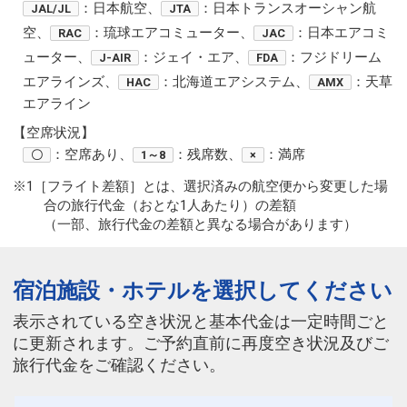
：日本航空、
：日本トランスオーシャン航
JAL/JL
JTA
空、
：琉球エアコミューター、
：日本エアコミ
RAC
JAC
ューター、
：ジェイ・エア、
：フジドリーム
J-AIR
FDA
エアラインズ、
：北海道エアシステム、
：天草
HAC
AMX
エアライン
【空席状況】
：空席あり、
：残席数、
：満席
〇
1～8
×
※1［フライト差額］とは、選択済みの航空便から変更した場
合の旅行代金（おとな1人あたり）の差額
（一部、旅行代金の差額と異なる場合があります）
宿泊施設・ホテルを選択してください
表示されている空き状況と基本代金は一定時間ごと
に更新されます。ご予約直前に再度空き状況及びご
旅行代金をご確認ください。