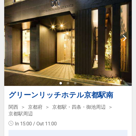
をご用意しています。
●「食事なしプラン」と「朝食付プラ
ン」を掲載しています。
※ご覧のページがどちらかを
【食事条
件】
の項目でご確認のうえ、予約にお進
み下さい。
朝食内容について ※朝食付の場合
●和洋バイキング：「ル・プレジール」
●洋食セットまたは洋食バイキング：
「ロンド」
グリーンリッチホテル京都駅南
●和定食：「うおまん」
関西
京都府
京都駅・四条・御池周辺
※朝食内容は状況により変更となる場合
京都駅周辺
があります。
In 15:00 / Out 11:00
設定期間：2026年4月1日～2026年9月