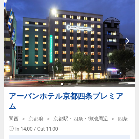
ロビーにて自由にお取りいただけます。
●ウェルカムドリンクをご用意
セルフサービス/１４：００～２３：０
０
●スマートテレビ完備
※旅行代金に含まれます。
「食事なしプラン」と「朝食付プラン」
をご用意しています。
●「食事なしプラン」と「朝食付プラ
アーバンホテル京都四条プレミア
ン」を掲載しています。
ム
※ご覧のページがどちらかを
【食事条
件】
の項目でご確認のうえ、予約にお進
関西
京都府
京都駅・四条・御池周辺
四条
み下さい。
In 14:00 / Out 11:00