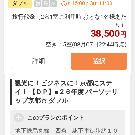
ダブル
In 15:00 / Out 11:00
朝
昼
夕
「食事なしプラン」と「朝食付プラン」
をご用意しています。
旅行代金
（2名1室ご利用時 おとな1名様あた
●「食事なしプラン」と「朝食付プラ
り）
38,500
ン」を掲載しています。
円
※ご覧のページがどちらかを
【食事条
空き：
5室
(08月07日22:44時点)
件】
の項目でご確認のうえ、予約にお進
み下さい。
詳細
選択
設定期間：2026年4月1日～2026年9月
観光に！ビジネスに！京都にステ
30日
イ！ 【ＤＰ】■２６年度 パーソナリ
インターネットコース番号：DP-1-
ップ京都☆ ダブル
17510253
このプランのポイント
地下鉄烏丸線「四条」駅下車徒歩約１０