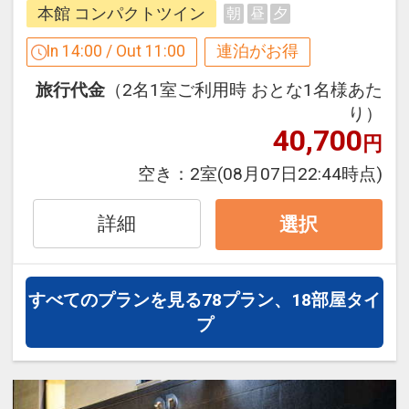
件】
の項目でご確認のうえ、予約にお進
本館 コンパクトツイン
朝
昼
夕
【連泊するとお得】連泊割引がございま
みください。
す
In 14:00 / Out 11:00
連泊がお得
連泊の場合、
設定期間：2026年4月1日～2026年9月
旅行代金
（2名1室ご利用時 おとな1名様あた
1泊目より1泊につきおひとり様
５００
30日
り）
円引
インターネットコース番号：DP-1-
40,700
円
17515143
※割引適用後のご旅行代金は、カレンダ
空き：
2室
(08月07日22:44時点)
ーからお進みいただいた後表示される
「空室照会結果確認画面」でご確認くだ
詳細
選択
さい。
※宿泊期間中すべての日において人数・
氏名・客室タイプ・食事条件・プラン同
すべてのプランを見る
78プラン、18部屋タイ
一であることが割引適用の条件となりま
プ
す。
「食事なしプラン」と「朝食付プラン」