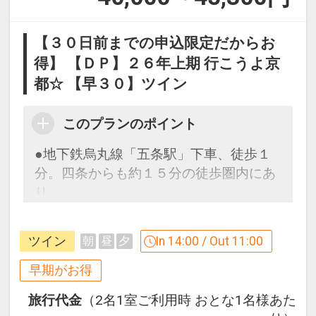
【３０日前までの申込限定だからお
得】 【ＤＰ】２６年上期 行こうよ京
都☆ 【早３０】ツイン
このプランのポイント
●地下鉄烏丸線「五条駅」下車、徒歩１
分。四条からも約１５分の徒歩圏内にあ
り、
古都の名所巡りに便利です。
ホテルにはサウナ付の大浴場を備え、和
ツイン
In 14:00 / Out 11:00
朝
昼
夕
テイストな設えで旅の疲れをを癒しま
す。
早期がお得
旅行代金
（2名1室ご利用時 おとな1名様あた
３０日前までのご予約でお得に宿泊！