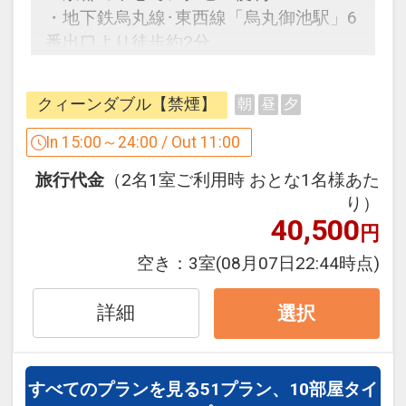
者のみ利用可
・地下鉄烏丸線･東西線「烏丸御池駅」6
番出口より徒歩約2分
【スパ定休日】
・地下鉄烏丸線「四条駅」、阪急京都線
【2024年】8月6日（火）、9月3日
「烏丸駅」22番出口より徒歩約5分
（火）、10月7日（月）・8日（火）、
クィーンダブル【禁煙】
朝
昼
夕
◇フロアセキュリティ◇
11月5日（火）、12月3日（火）
客室フロアは、女性のお客様により安心
In 15:00～24:00 / Out 11:00
【2025年】1月7日（火）、2月4日
してご宿泊頂けます様、エレベータホー
（火）、3月4日（火）、4月8日（火）、
旅行代金
（2名1室ご利用時 おとな1名様あた
ルをセキュリティ扉で区画致しておりま
5月12日（月）・13日（火）、6月3日
り）
す。外部からの進入はもちろん、そのフ
（火）、7月1日（火）
40,500
円
ロアの宿泊者以外は立入ることが出来ま
せん。
空き：
3室
(08月07日22:44時点)
【注意事項】
・入れ墨又はタトゥーのある方はご利用
◇天然温泉付スパ「トリニテ」のご案内
詳細
選択
いただけません。
（有料）◇
・3歳未満のお子様はご利用いただけま
京都市中心部で初めての天然温泉付スパ
せん。
を最上階（13F）に併設。
すべてのプランを見る
51プラン、10部屋タイ