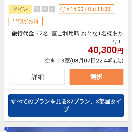
ホテルにはサウナ付の大浴場を備え、和
ツイン
In 14:00 / Out 11:00
朝
昼
夕
テイストな設えで旅の疲れをを癒しま
※旅行代金に含まれます。
す。
早期がお得
「食事なしプラン」と「朝食付プラン」
旅行代金
（2名1室ご利用時 おとな1名様あた
３０日前までのご予約でお得に宿泊！
をご用意しています。
り）
【早３０割】
●「食事なしプラン」と「朝食付プラ
40,300
円
早期予約限定！３０日前までのご予約が
ン」を掲載しています。
お得です。
空き：
3室
(08月07日22:44時点)
※ご覧のページがどちらかを
【食事条
※本プランは３０日前までの受付限定で
件】
の項目でご確認のうえ、予約にお進
す。
詳細
選択
み下さい。
２９日前以降の宿泊条件の変更（部屋、
人数、おとな・こどもの内訳、食事条
件・内容 等）はできません。
すべてのプランを見る
37プラン、3部屋タイ
設定期間：2026年4月1日～2026年9月
プ
30日
ホテルポイント
インターネットコース番号：DP-1-
●女性のお客様にレディースアメニティ
17508718
付！