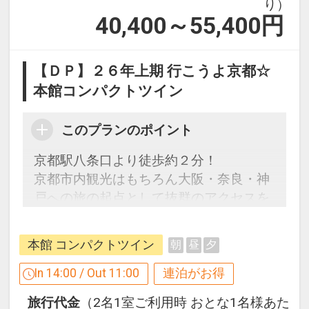
り）
40,400～55,400
円
【ＤＰ】２６年上期 行こうよ京都☆
本館コンパクトツイン
このプランのポイント
京都駅八条口より徒歩約２分！
京都市内観光はもちろん大阪・奈良・神
戸への旅の起点として抜群のアクセスを
誇ります。
本館 コンパクトツイン
朝
昼
夕
【連泊するとお得】連泊割引がございま
す
In 14:00 / Out 11:00
連泊がお得
連泊の場合、
旅行代金
（2名1室ご利用時 おとな1名様あた