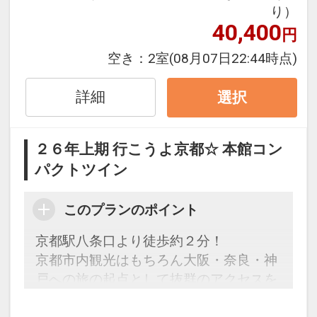
１泊目より１泊につきおひとり様
５００
り）
円引
40,400
円
※割引適用後のご旅行代金は、カレンダ
空き：
2室
(08月07日22:44時点)
ーからお進みいただいた後表示される
「空室照会結果確認画面」でご確認くだ
詳細
選択
さい。
※宿泊期間中すべての日において人数・
２６年上期 行こうよ京都☆ 本館コン
氏名・客室タイプ・食事条件・プラン同
パクトツイン
一であることが割引適用の条件となりま
す。
このプランのポイント
「食事なしプラン」と「朝食付プラン」
京都駅八条口より徒歩約２分！
をご用意しています
京都市内観光はもちろん大阪・奈良・神
●「食事なしプラン」と「朝食付プラ
戸への旅の起点として抜群のアクセスを
ン」を掲載しています。
誇ります。
※ご覧のページがどちらかを
【食事条