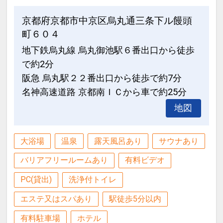
京都府京都市中京区烏丸通三条下ル饅頭
町６０４
地下鉄烏丸線 烏丸御池駅６番出口から徒歩
で約2分
阪急 烏丸駅２２番出口から徒歩で約7分
名神高速道路 京都南ＩＣから車で約25分
地図
大浴場
温泉
露天風呂あり
サウナあり
バリアフリールームあり
有料ビデオ
PC(貸出)
洗浄付トイレ
エステ又はスパあり
駅徒歩5分以内
有料駐車場
ホテル