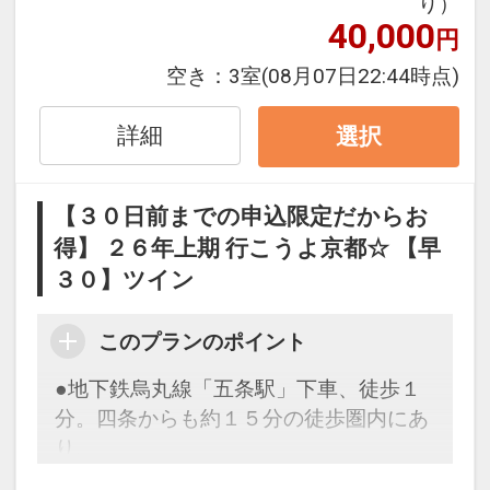
り）
【早３０割】
40,000
円
早期予約限定！３０日前までのご予約が
お得です。
空き：
3室
(08月07日22:44時点)
※本プランは３０日前までの受付限定で
す。
詳細
選択
２９日前以降の宿泊条件の変更（部屋、
人数、おとな・こどもの内訳、食事条
【３０日前までの申込限定だからお
件・内容 等）はできません。
得】 ２６年上期 行こうよ京都☆ 【早
３０】ツイン
ホテルポイント
●女性のお客様にレディースアメニティ
付！
このプランのポイント
ロビーにて自由にお取りいただけます。
●地下鉄烏丸線「五条駅」下車、徒歩１
●ウェルカムドリンクをご用意
分。四条からも約１５分の徒歩圏内にあ
セルフサービス/１４：００～２３：０
り、
０
古都の名所巡りに便利です。
●スマートテレビ完備