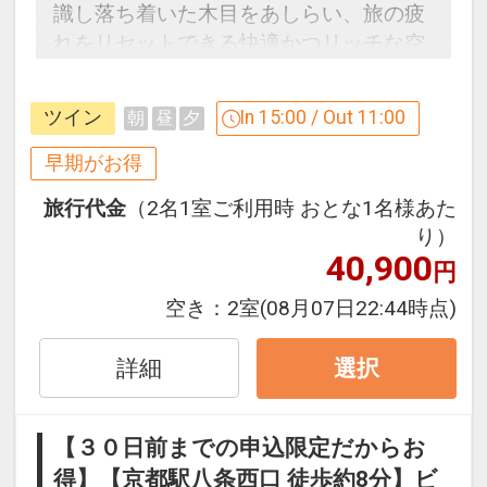
識し落ち着いた木目をあしらい、旅の疲
れをリセットできる快適かつリッチな空
間。館内には人工温泉大浴場（男女別）
完備。
ツイン
In 15:00 / Out 11:00
朝
昼
夕
３０日前までのご予約でお得に宿泊！
早期がお得
【早３０割】
旅行代金
（2名1室ご利用時 おとな1名様あた
早期予約限定！３０日前までのご予約が
り）
お得です。
40,900
円
※本プランは３０日前までの受付限定で
す。
空き：
2室
(08月07日22:44時点)
２９日前以降の宿泊条件の変更（部屋、
人数、おとな・こどもの内訳、食事条
詳細
選択
件・内容 等）はできません。
【３０日前までの申込限定だからお
「食事なしプラン」と「朝食付プラン」
得】【京都駅八条西口 徒歩約8分】ビ
をご用意しています。