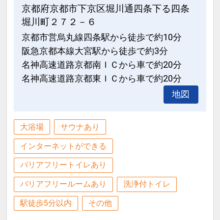
京都府京都市下京区堀川通四条下る四条
設定期間：2026年4月1日～2026年9月
堀川町２７２－６
30日
京都市営烏丸線四条駅から徒歩で約10分
インターネットコース番号：DP-1-
阪急京都本線大宮駅から徒歩で約3分
17409200
名神高速道路京都南ＩＣから車で約20分
名神高速道路京都東ＩＣから車で約20分
地図
大浴場
サウナあり
インターネットができる
バリアフリートイレあり
バリアフリールームあり
洗浄付トイレ
駅徒歩5分以内
その他