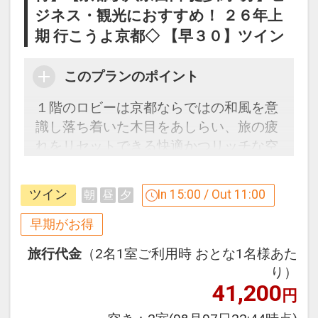
ジネス・観光におすすめ！ ２６年上
●「食事なしプラン」と「朝食付プラ
ン」を掲載しています。
期 行こうよ京都◇ 【早３０】ツイン
※ご覧のページの
【食事条件】
をお確か
めのうえ、ご予約にお進みください。
このプランのポイント
１階のロビーは京都ならではの和風を意
設定期間：2026年4月1日～2026年9月
識し落ち着いた木目をあしらい、旅の疲
30日
れをリセットできる快適かつリッチな空
インターネットコース番号：DP-1-
間。館内には人工温泉大浴場（男女別）
17537431
完備。
ツイン
In 15:00 / Out 11:00
朝
昼
夕
３０日前までのご予約でお得に宿泊！
早期がお得
【早３０割】
旅行代金
（2名1室ご利用時 おとな1名様あた
早期予約限定！３０日前までのご予約が
り）
お得です。
41,200
円
※本プランは３０日前までの受付限定で