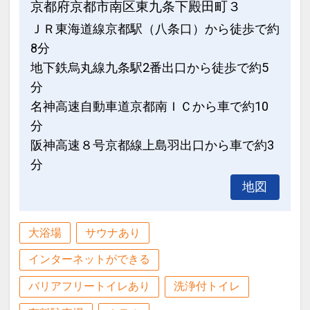
京都府京都市南区東九条下殿田町３
30日
ＪＲ東海道線京都駅（八条口）から徒歩で約
インターネットコース番号：DP-1-
8分
17413042
地下鉄烏丸線九条駅2番出口から徒歩で約5
分
名神高速自動車道京都南ＩＣから車で約10
分
阪神高速８号京都線上島羽出口から車で約3
分
地図
大浴場
サウナあり
インターネットができる
バリアフリートイレあり
洗浄付トイレ