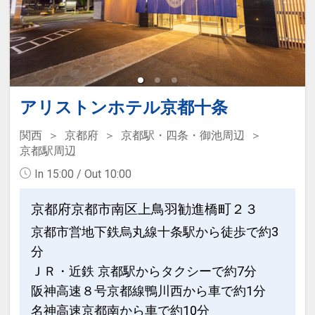
「食事なしプラン」と「朝食付プラン」
をご用意しています。
●「食事なしプラン」と「朝食付プラ
ン」を掲載しています。
※ご覧のページがどちらかを
【食事条
アリストンホテル京都十条
件】
の項目でご確認のうえ、予約にお進
み下さい。
関西
京都府
京都駅・四条・御池周辺
京都駅周辺
In 15:00 / Out 10:00
設定期間：2026年4月1日～2026年9月
30日
京都府京都市南区上鳥羽勧進橋町２３
インターネットコース番号：DP-1-
京都市営地下鉄烏丸線十条駅から徒歩で約3
17515134
分
ＪＲ・近鉄 京都駅からタクシーで約7分
阪神高速８号京都線鴨川西から車で約1分
名神高速京都南から車で約10分