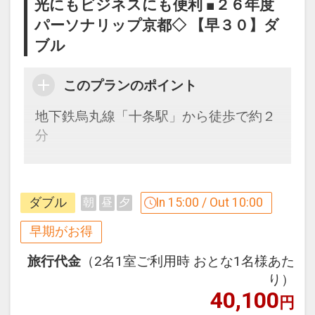
光にもビジネスにも便利 ■２６年度
パーソナリップ京都◇ 【早３０】ダ
ブル
このプランのポイント
地下鉄烏丸線「十条駅」から徒歩で約２
分
３０日前までのご予約でお得に宿泊！
【早３０割】
ダブル
In 15:00 / Out 10:00
朝
昼
夕
早期予約限定！３０日前までのご予約が
お得です。
早期がお得
※本プランは３０日前までの受付限定で
旅行代金
（2名1室ご利用時 おとな1名様あた
す。
り）
２９日前以降の宿泊条件の変更（部屋、
40,100
円
人数、おとな・こどもの内訳、食事条