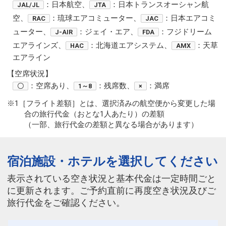
：日本航空、
：日本トランスオーシャン航
JAL/JL
JTA
空、
：琉球エアコミューター、
：日本エアコミ
RAC
JAC
ューター、
：ジェイ・エア、
：フジドリーム
J-AIR
FDA
エアラインズ、
：北海道エアシステム、
：天草
HAC
AMX
エアライン
【空席状況】
：空席あり、
：残席数、
：満席
〇
1～8
×
※1［フライト差額］とは、選択済みの航空便から変更した場
合の旅行代金（おとな1人あたり）の差額
（一部、旅行代金の差額と異なる場合があります）
宿泊施設・ホテルを選択してください
表示されている空き状況と基本代金は一定時間ごと
に更新されます。ご予約直前に再度空き状況及びご
旅行代金をご確認ください。