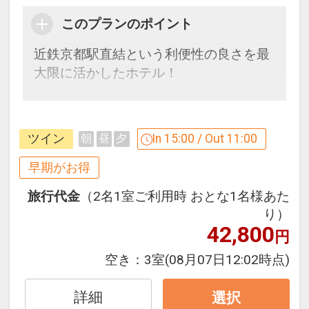
このプランのポイント
近鉄京都駅直結という利便性の良さを最
大限に活かしたホテル！
早めのお申し込みがお得！【早３０】
早期予約限定！３０日前までのご予約が
ツイン
In 15:00 / Out 11:00
朝
昼
夕
お得です！
※本プランは３０日前までの予約受付で
早期がお得
す。２９日前以降の人数変更、おとな・
旅行代金
（2名1室ご利用時 おとな1名様あた
こどもの内訳変更はできません。
り）
42,800
円
うれしいおもてなし
●出発前まで「ちょこっと休憩処」ご利
空き：
3室
(08月07日12:02時点)
用OK！ソフトドリンク飲み放題！（チェ
ックアウト当日の１５：００～１８：０
詳細
選択