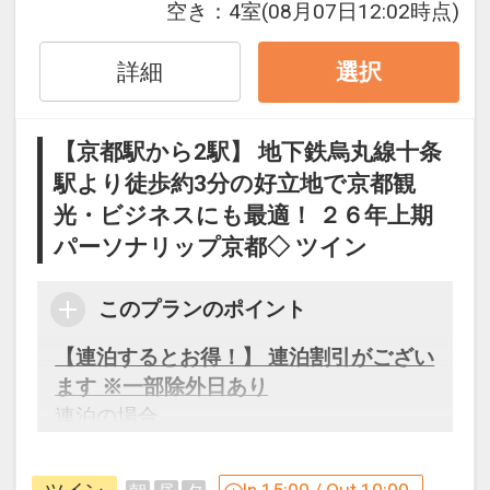
氏名・客室タイプ・食事条件・プラン同
空き：
4室
(08月07日12:02時点)
一であることが割引適用の条件となりま
す。
詳細
選択
連泊割引 設定除外日
【京都駅から2駅】 地下鉄烏丸線十条
【5月】6～8
駅より徒歩約3分の好立地で京都観
【6月】3～5・7～12・14～19・21～
光・ビジネスにも最適！ ２６年上期
26・28～30
【7月】1～31
パーソナリップ京都◇ ツイン
【8月】2～7・9・16～21・23～28・
30・31
このプランのポイント
【9月】1～4・6～10
【連泊するとお得！】 連泊割引がござい
ます ※一部除外日あり
「食事なしプラン」と「朝食付プラン」
連泊の場合、
をご用意しています。
１泊目より１泊につき おひとり様
５０
●「食事なしプラン」と「朝食付プラ
０円引
ン」を掲載しています。