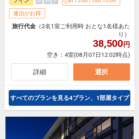
ツイン
In 15:00 / Out 10:00
朝
昼
夕
※ご覧のページの
【食事条件】
をお確か
※割引適用後のご旅行代金は、カレンダ
連泊がお得
めのうえ、ご予約にお進みください。
ーからお進みいただいた後表示される
旅行代金
（2名1室ご利用時 おとな1名様あた
「空室照会結果確認画面」でご確認くだ
設定期間：2026年4月1日～2026年9月
り）
さい。
30日
38,500
円
※宿泊期間中すべての日において人数・
インターネットコース番号：DP-1-
氏名・客室タイプ・食事条件・プラン同
空き：
4室
(08月07日12:02時点)
17451598
一であることが割引適用の条件となりま
す。
詳細
選択
連泊割引 設定除外日
【5月】6
すべてのプランを見る
4プラン、1部屋タイプ
【6月】3～5・7～12・14～19・21～
26・28～30
【7月】1～31
【8月】2～7・9・10・16～21・23～
28・30・31