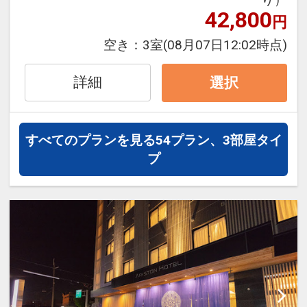
件】
の項目でご確認のうえ、予約にお進
42,800
円
うれしいおもてなし
み下さい。
●出発前まで「ちょこっと休憩処」ご利
空き：
3室
(08月07日12:02時点)
用OK！ソフトドリンク飲み放題！（チ
ェックアウト当日の１５：００～１８：
詳細
選択
設定期間：2026年4月1日～2026年9月
００）
30日
インターネットコース番号：DP-1-
※旅行代金に含まれます。
すべてのプランを見る
54プラン、3部屋タイ
17515132
プ
食事のご案内【朝食付プランのみ】
※状況により提供内容が異なる場合がご
ざいます。
※４歳以上の添い寝のお子様が朝食をお
摂りになる場合は別途現地にて朝食代金
（現地販売価格と同額）をお支払いくだ
さい。