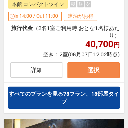
件】
の項目でご確認のうえ、予約にお進
本館 コンパクトツイン
朝
昼
夕
【連泊するとお得】連泊割引がございま
みください。
す
In 14:00 / Out 11:00
連泊がお得
連泊の場合、
設定期間：2026年4月1日～2026年9月
旅行代金
（2名1室ご利用時 おとな1名様あた
1泊目より1泊につきおひとり様
５００
30日
り）
円引
インターネットコース番号：DP-1-
40,700
円
17515143
※割引適用後のご旅行代金は、カレンダ
空き：
2室
(08月07日12:02時点)
ーからお進みいただいた後表示される
「空室照会結果確認画面」でご確認くだ
詳細
選択
さい。
※宿泊期間中すべての日において人数・
氏名・客室タイプ・食事条件・プラン同
すべてのプランを見る
78プラン、18部屋タイ
一であることが割引適用の条件となりま
プ
す。
「食事なしプラン」と「朝食付プラン」