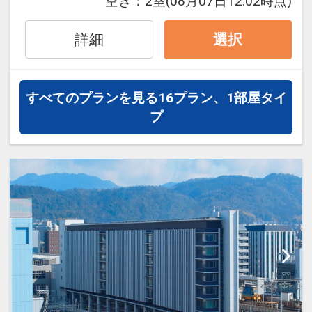
す。
空き：
2室
(08月07日12:02時点)
２９日前以降の宿泊条件の変更（部屋、
人数、おとな・こどもの内訳、食事条
詳細
選択
件・内容 等）はできません。
「食事なしプラン」と「朝食付プラン」
すべてのプランを見る
16プラン、1部屋タイ
をご用意しています。
プ
●「食事なしプラン」と「朝食付プラ
ン」を掲載しています。
※ご覧のページの
【食事条件】
をお確か
めのうえ、ご予約にお進みください。
設定期間：2026年4月1日～2026年9月
30日
インターネットコース番号：DP-1-
17451592