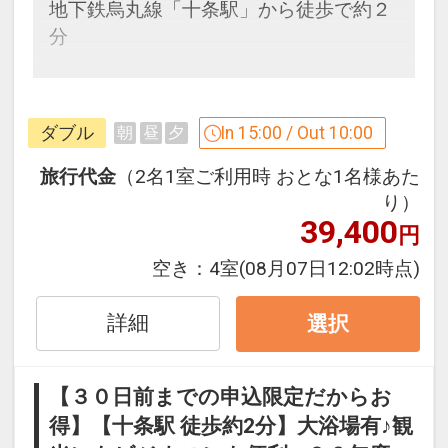
地下鉄烏丸線「十条駅」から徒歩で約２
分
「食事なしプラン」と「朝食付プラン」
をご用意しています。
ダブル
In 15:00 / Out 10:00
朝
昼
夕
●「食事なしプラン」と「朝食付プラ
ン」を掲載しています。
旅行代金
（2名1室ご利用時 おとな1名様あた
※ご覧のページがどちらかを
【食事条
り）
39,400
件】
の項目でご確認のうえ、予約にお進
円
み下さい。
空き：
4室
(08月07日12:02時点)
詳細
選択
設定期間：2026年4月1日～2027年3月
31日
インターネットコース番号：DP-1-
【３０日前までの申込限定だからお
17414697
得】【十条駅 徒歩約2分】大浴場有♪観