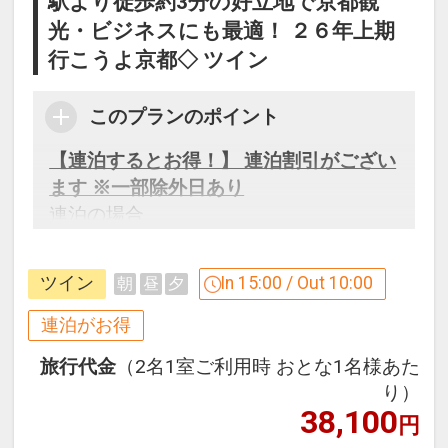
駅より徒歩約3分の好立地で京都観
光・ビジネスにも最適！ ２６年上期
行こうよ京都◇ ツイン
このプランのポイント
【連泊するとお得！】 連泊割引がござい
ます ※一部除外日あり
連泊の場合、
１泊目より１泊につき おひとり様
５０
０円引
ツイン
In 15:00 / Out 10:00
朝
昼
夕
※割引適用後のご旅行代金は、カレンダ
連泊がお得
ーからお進みいただいた後表示される
旅行代金
（2名1室ご利用時 おとな1名様あた
「空室照会結果確認画面」でご確認くだ
り）
さい。
38,100
円
※宿泊期間中すべての日において人数・