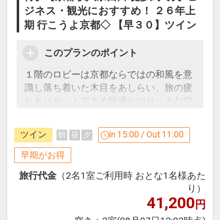
ジネス・観光におすすめ！ ２６年上
●「食事なしプラン」と「朝食付プラ
ン」を掲載しています。
期 行こうよ京都◇ 【早３０】ツイン
※ご覧のページの
【食事条件】
をお確か
めのうえ、ご予約にお進みください。
このプランのポイント
１階のロビーは京都ならではの和風を意
設定期間：2026年4月1日～2026年9月
識し落ち着いた木目をあしらい、旅の疲
30日
れをリセットできる快適かつリッチな空
インターネットコース番号：DP-1-
間。館内には人工温泉大浴場（男女別）
17537431
完備。
ツイン
In 15:00 / Out 11:00
朝
昼
夕
３０日前までのご予約でお得に宿泊！
早期がお得
【早３０割】
旅行代金
（2名1室ご利用時 おとな1名様あた
早期予約限定！３０日前までのご予約が
り）
お得です。
41,200
円
※本プランは３０日前までの受付限定で