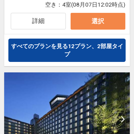
件・内容 等）はできません。
空き：
4室
(08月07日12:02時点)
「食事なしプラン」と「朝食付プラン」
詳細
選択
をご用意しています。
●「食事なしプラン」と「朝食付プラ
ン」を掲載しています。
すべてのプランを見る
12プラン、2部屋タイ
※ご覧のページがどちらかを
【食事条
プ
件】
の項目でご確認のうえ、予約にお進
み下さい。
設定期間：2026年4月1日～2027年3月
31日
インターネットコース番号：DP-1-
17256675