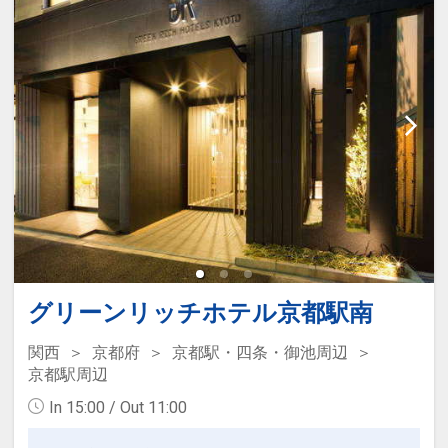
をご用意しています。
●「食事なしプラン」と「朝食付プラ
ン」を掲載しています。
※ご覧のページがどちらかを
【食事条
件】
の項目でご確認のうえ、予約にお進
み下さい。
朝食内容について ※朝食付の場合
●和洋バイキング：「ル・プレジール」
●洋食セットまたは洋食バイキング：
「ロンド」
グリーンリッチホテル京都駅南
●和定食：「うおまん」
関西
京都府
京都駅・四条・御池周辺
※朝食内容は状況により変更となる場合
京都駅周辺
があります。
In 15:00 / Out 11:00
設定期間：2026年4月1日～2026年9月