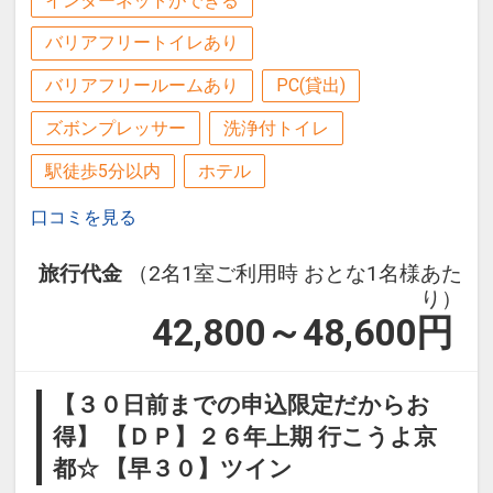
インターネットができる
バリアフリートイレあり
バリアフリールームあり
PC(貸出)
ズボンプレッサー
洗浄付トイレ
駅徒歩5分以内
ホテル
口コミを見る
旅行代金
（2名1室ご利用時 おとな1名様あた
り）
42,800～48,600
円
【３０日前までの申込限定だからお
得】 【ＤＰ】２６年上期 行こうよ京
都☆ 【早３０】ツイン