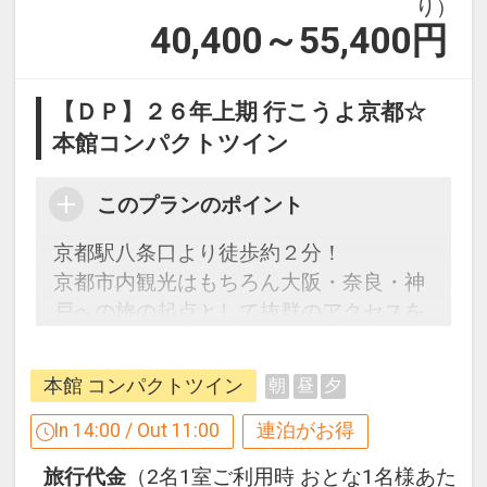
り）
40,400～55,400
円
【ＤＰ】２６年上期 行こうよ京都☆
本館コンパクトツイン
このプランのポイント
京都駅八条口より徒歩約２分！
京都市内観光はもちろん大阪・奈良・神
戸への旅の起点として抜群のアクセスを
誇ります。
本館 コンパクトツイン
朝
昼
夕
【連泊するとお得】連泊割引がございま
す
In 14:00 / Out 11:00
連泊がお得
連泊の場合、
旅行代金
（2名1室ご利用時 おとな1名様あた