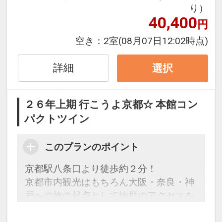
１泊目より１泊につきおひとり様
５００
り）
円引
40,400
円
※割引適用後のご旅行代金は、カレンダ
空き：
2室
(08月07日12:02時点)
ーからお進みいただいた後表示される
「空室照会結果確認画面」でご確認くだ
詳細
選択
さい。
※宿泊期間中すべての日において人数・
２６年上期 行こうよ京都☆ 本館コン
氏名・客室タイプ・食事条件・プラン同
パクトツイン
一であることが割引適用の条件となりま
す。
このプランのポイント
「食事なしプラン」と「朝食付プラン」
京都駅八条口より徒歩約２分！
をご用意しています
京都市内観光はもちろん大阪・奈良・神
●「食事なしプラン」と「朝食付プラ
戸への旅の起点として抜群のアクセスを
ン」を掲載しています。
誇ります。
※ご覧のページがどちらかを
【食事条