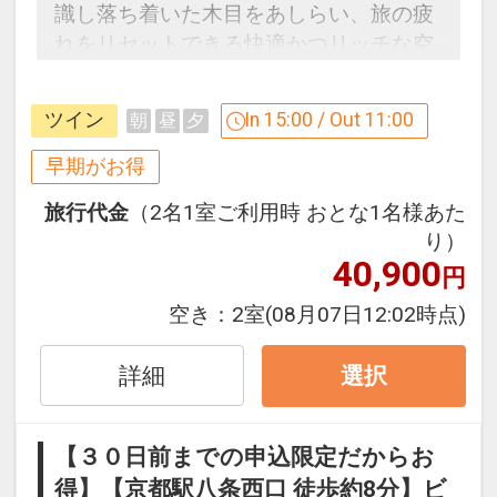
識し落ち着いた木目をあしらい、旅の疲
れをリセットできる快適かつリッチな空
間。館内には人工温泉大浴場（男女別）
完備。
ツイン
In 15:00 / Out 11:00
朝
昼
夕
３０日前までのご予約でお得に宿泊！
早期がお得
【早３０割】
旅行代金
（2名1室ご利用時 おとな1名様あた
早期予約限定！３０日前までのご予約が
り）
お得です。
40,900
円
※本プランは３０日前までの受付限定で
す。
空き：
2室
(08月07日12:02時点)
２９日前以降の宿泊条件の変更（部屋、
人数、おとな・こどもの内訳、食事条
詳細
選択
件・内容 等）はできません。
【３０日前までの申込限定だからお
「食事なしプラン」と「朝食付プラン」
得】【京都駅八条西口 徒歩約8分】ビ
をご用意しています。