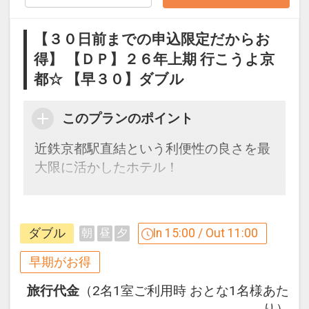
０）
【３０日前までの申込限定だからお
※旅行代金に含まれます。
得】 【ＤＰ】２６年上期 行こうよ京
都☆ 【早３０】ダブル
食事のご案内【朝食付プランのみ】
※状況により提供内容が異なる場合がご
ざいます。
このプランのポイント
※４歳以上の添い寝のお子様が朝食をお
近鉄京都駅直結という利便性の良さを最
摂りになる場合は別途現地にて朝食代金
大限に活かしたホテル！
（現地販売価格と同額）をお支払いくだ
さい。
早めのお申し込みがお得！【早３０】
早期予約限定！３０日前までのご予約が
「食事なしプラン」と「朝食付プラン」
ダブル
In 15:00 / Out 11:00
朝
昼
夕
お得です！
をご用意しています。
※本プランは３０日前までの予約受付で
早期がお得
●「食事なしプラン」と「朝食付プラ
す。２９日前以降の人数変更、おとな・
ン」を掲載しています。
旅行代金
（2名1室ご利用時 おとな1名様あた
こどもの内訳変更はできません。
※ご覧のページがどちらかを
【食事条
り）