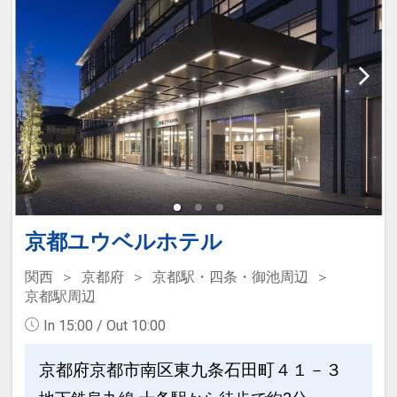
【9月】1～4・6～10
「食事なしプラン」と「朝食付プラン」
をご用意しています。
●「食事なしプラン」と「朝食付プラ
ン」を掲載しています。
※ご覧のページの
【食事条件】
をお確か
めのうえ、ご予約にお進みください。
設定期間：2026年4月1日～2026年11月
京都ユウベルホテル
30日
関西
京都府
京都駅・四条・御池周辺
インターネットコース番号：DP-1-
京都駅周辺
17189629
In 15:00 / Out 10:00
京都府京都市南区東九条石田町４１－３