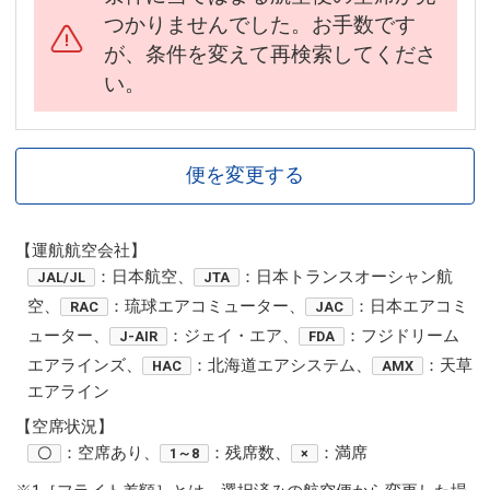
つかりませんでした。お手数です
が、条件を変えて再検索してくださ
い。
便を変更する
【運航航空会社】
：日本航空、
：日本トランスオーシャン航
JAL/JL
JTA
空、
：琉球エアコミューター、
：日本エアコミ
RAC
JAC
ューター、
：ジェイ・エア、
：フジドリーム
J-AIR
FDA
エアラインズ、
：北海道エアシステム、
：天草
HAC
AMX
エアライン
【空席状況】
：空席あり、
：残席数、
：満席
〇
1～8
×