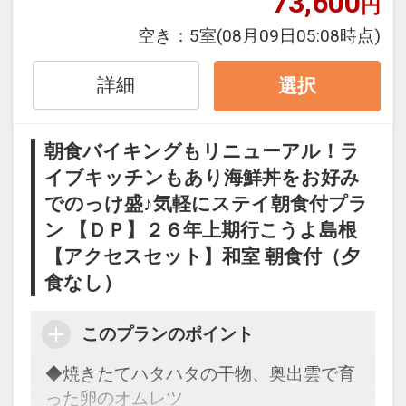
73,600
円
※割引適用後のご旅行代金は、カレンダ
ーからお進みいただいた後表示される
空き：
5室
(08月09日05:08時点)
「空室照会結果確認画面」でご確認くだ
さい。
詳細
選択
※宿泊期間中すべての日において人数・
氏名・客室タイプ・食事条件・プラン同
朝食バイキングもリニューアル！ラ
一であることが割引適用の条件となりま
イブキッチンもあり海鮮丼をお好み
す。
でのっけ盛♪気軽にステイ朝食付プラ
大浴場「月照の湯」のご案内
ン 【ＤＰ】２６年上期行こうよ島根
・大浴場【入浴時間５：００～９：００
【アクセスセット】和室 朝食付（夕
／１５：００～２４：００】
食なし）
・男女ともに大浴場・露天風呂・ジャグ
ジー・サウナがございます。
このプランのポイント
・女性大浴場に〈 選べる１０種シャンプ
◆焼きたてハタハタの干物、奥出雲で育
ー＆コンディショナー 〉がございます。
った卵のオムレツ