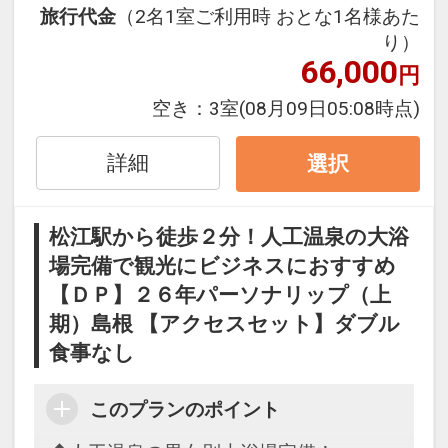
す。冬に行われるイルミネーションもと
設定期間：2026年4月1日～2026年9月
夏には稲佐の浜海水浴場として、海水浴
旅行代金
（2名1室ご利用時 おとな1名様あた
くら名所１００選』や『都市景観１００
ても好評です。季節を通じて四季を感じ
人工温泉大浴場付でゆったり疲れを癒せ
30日
り）
が楽しめます。また、この浜は、旧暦１
選』に選ばれています。
ていただけます。
66,000
ます（男女別）
インターネットコース番号：DP-1-
０月の神在月に、全国の八百万の神々を
円
人工温泉大浴場（男女別）ご利用可能！
17531788
お迎えする浜でもあります。
おすすめ観光スポット♪（２）
空き：
3室
(08月09日05:08時点)
●足立美術館・・・車で約４０分
当ホテル自慢の大浴場は使い勝手良し、
●堀川遊覧船・・・車で約５０分
横山大観を中心とした現代の日本画の名
泉質バッチリ☆
●松江フォーゲルパーク・・・車で約４
松江城を取り囲む堀川を、船頭さんのガ
詳細
選択
作を収蔵しており、日本庭園が非常に有
男女共に設置された高級マッサージチェ
０分
イドを聞きながら船で約５０分かけてゆ
名です。アメリカの日本庭園専門誌「ジ
アで疲れた身体を癒して下さいませ。
綺麗な花や鳥達と出会える全天候型のパ
っくりと遊覧します。草花などを眺めな
ャーナル・オブ・ジャパニーズ・ガーデ
また男湯にはサウナも完備しておりま
ークです。ペンギンのお散歩や、フクロ
松江駅から徒歩２分！人工温泉の大浴
がら季節を感じることができます。冬の
ニング」による庭園ランキングで幾度と
す。
ウの飛行ショー、バードショーなどが見
季節には、こたつで温もりながらの遊覧
場完備で観光にビジネスにおすすめ
なく『庭園日本一』に選ばれています。
どころです。お子様連れの方におすすめ
を楽しめます。
【ＤＰ】２６年パーソナリップ（上
■大浴場：１７：００～１：００ ／ ６：
観光スポットです。
期）島根 【アクセスセット】ダブル
●美保神社・・・車で約１時間
００～１０：００
●仁摩サンドミュージアム・・・車で約
食事なし
美保神社は全国３３８５社ある『えびす
■サウナ：１７：００～１：００（男性
●八重垣神社・・・車で約４５分
１時間
様の総本宮』です。一番のご利益は商売
のみ）
縁結びの神社として女性に人気の神社で
世界一大きな砂時計『一年砂時計』があ
このプランのポイント
繁盛ですが、祀られている神様は、出雲
す。拝殿奥には、鏡の池という池があり
る砂博物館です。大ヒットを記録した映
大社の妻と子なので、出雲大社と両参り
お部屋のタオルをお持ち下さいませ。
ます。占いの紙にお金を浮かべて占う