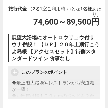
ださい。
【利用時間 １７：００～ 翌１０：０
旅行代金
（2名1室ご利用時 おとな1名様あた
０】
●堀川遊覧船・・・車で約５分
り）
松江城を取り囲む堀川を、船頭さんのガ
74,600～89,500
円
禁煙ルームのリクエスト
イドを聞きながら船で約５０分かけてゆ
※禁煙ルームリクエスト可能です。ご予
っくりと遊覧します。草花などを眺めな
約時に「お問合せ・ご要望等メモ」欄、
展望大浴場にオートロウリュウ付サ
がら季節を感じることができます。冬の
またはご予約後「マイページ」に禁煙ル
ウナ併設！ 【ＤＰ】２６年上期行こう
季節には、こたつで温もりながらの遊覧
ームご希望の旨ご記入ください。
よ島根 【アクセスセット】街側スタ
を楽しめます。
※リクエストベースとなり確約できませ
ンダードツイン 食事なし
ん。ホテルチェックイン時のご回答とな
●松江城・・・車で約５分
ります。
江戸時代の日本の城で、現存天守は国
このプランのポイント
宝、城跡は国の史跡に指定されていま
◆最上階大浴場やレストランから宍道湖
す。桜の名所としても有名で、『日本さ
おすすめ観光スポット♪（１）
が一望！
くら名所１００選』や『都市景観１００
●宍道湖（白潟公園）・・・徒歩で約１
◆お部屋は幅１２０ｃｍのベッドを２台
選』に選ばれています。
０分
ご用意！
島根県松江市と出雲市にまたがる湖で、