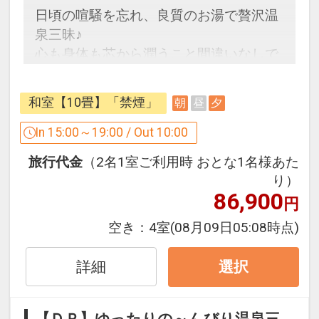
日頃の喧騒を忘れ、良質のお湯で贅沢温
泉三昧♪
心も身体も芯から潤うこと間違いなしで
す。
和室【10畳】「禁煙」
朝
昼
夕
■ お料理 ■
～夕食～
In 15:00～19:00 / Out 10:00
旬の素材をふんだんに使った季節の会席
旅行代金
（2名1室ご利用時 おとな1名様あた
料理をご用意いたします。
り）
皆美ならではの味をご堪能ください。
86,900
円
～朝食～
空き：
4室
(08月09日05:08時点)
ビュッフェスタイル又は和食セットメニ
ューのいずれかとなりますのでご了承く
詳細
選択
ださい。