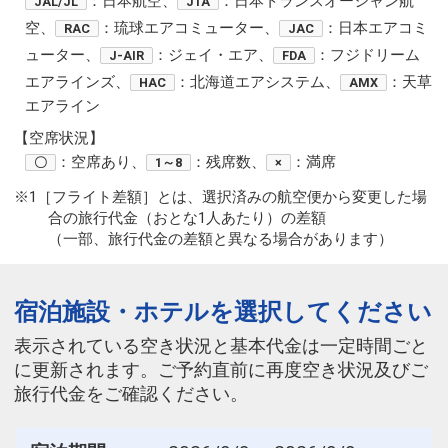
：日本航空、
：日本トランスオーシャン航
JAL/JL
JTA
空、
：琉球エアコミューター、
：日本エアコミ
RAC
JAC
ューター、
：ジェイ・エア、
：フジドリーム
J-AIR
FDA
エアラインズ、
：北海道エアシステム、
：天草
HAC
AMX
エアライン
【空席状況】
：空席あり、
：残席数、
：満席
〇
1～8
×
※1［フライト差額］とは、選択済みの航空便から変更した場
合の旅行代金（おとな1人あたり）の差額
（一部、旅行代金の差額と異なる場合があります）
宿泊施設・ホテルを選択してください
表示されている空き状況と基本代金は一定時間ごと
に更新されます。ご予約直前に再度空き状況及びご
旅行代金をご確認ください。