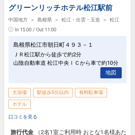
す。桜の名所としても有名で、『日本さ
る池泉に何万輪もの牡丹の花を浮かべる
アクセス良好！便利な立地☆
グリーンリッチホテル松江駅前
充実したサービス♪
くら名所１００選』や『都市景観１００
『池泉牡丹』は息を吞む程の美しさで
JR出雲市駅・一畑電車出雲市駅・出雲縁
・全室無線ＬＡＮ(Wi-Fi)接続無料
中国地方
島根県
松江・出雲・玉造
松江
選』に選ばれています。
す。冬に行われるイルミネーションもと
結び空港への連絡バス乗り場はホテル目
・お手荷物のお預かり
ても好評です。季節を通じて四季を感じ
In 15:00 / Out 11:00
の前です。
・朝刊サービス(朝日新聞のみ)
●堀川遊覧船・・・車で約２０分
ていただけます。
出発時間ギリギリまでお部屋でおくつろ
島根県松江市朝日町４９３－１
松江城を取り囲む堀川を、船頭さんのガ
ぎくださいませ。
おすすめ観光スポット♪（１）
イドを聞きながら船で約５０分かけてゆ
●足立美術館・・・車で約４０分
ＪＲ松江駅から徒歩で約2分
●稲佐の浜・・・車で約２５分
っくりと遊覧します。草花などを眺めな
横山大観を中心とした現代の日本画の名
山陰自動車道 松江中央ＩＣから車で約10分
・島根大学出雲キャンパス（大学病院）
出雲大社の西方１ｋｍにある海岸で、国
がら季節を感じることができます。冬の
作を収蔵しており、日本庭園が非常に有
まで車またはバスで約１０分
譲り、国引きの神話で知られる浜です。
地図
季節には、こたつで温もりながらの遊覧
名です。アメリカの日本庭園専門誌「ジ
・出雲大社まで車で約２５分
夏には稲佐の浜海水浴場として、海水浴
を楽しめます。
ャーナル・オブ・ジャパニーズ・ガーデ
・山陰自動車道 出雲ＩＣまで車で約１５
が楽しめます。また、この浜は、旧暦１
大浴場
駅徒歩5分以内
有料駐車場
ニング」による庭園ランキングで幾度と
分
０月の神在月に、全国の八百万の神々を
●八重垣神社・・・車で約２０分
なく『庭園日本一』に選ばれています。
ホテル
お迎えする浜でもあります。
縁結びの神社として女性に人気の神社で
駐車場のご案内
口コミを見る
す。拝殿奥には、鏡の池という池があり
●美保神社・・・車で約１時間
ご宿泊のお客様は１滞在につき 自家用
●松江フォーゲルパーク・・・車で約４
ます。占いの紙にお金を浮かべて占う
美保神社は全国３３８５社ある『えびす
車：５００円バス：１０００円
０分
旅行代金
（2名1室ご利用時 おとな1名様あた
『縁占い』。１５分以内に紙が沈めば縁