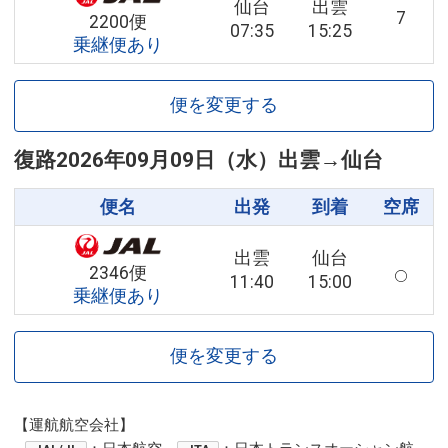
仙台
出雲
7
2200便
07:35
15:25
乗継便あり
便を変更する
復路
2026年09月09日（水）
出雲
→
仙台
便名
出発
到着
空席
出雲
仙台
2346便
11:40
15:00
乗継便あり
便を変更する
【運航航空会社】