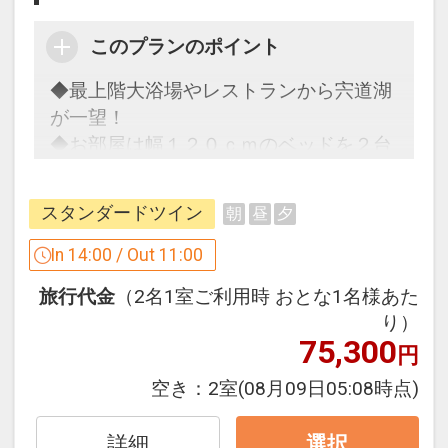
江戸時代の日本の城で、現存天守は国
記念日特色
おすすめ観光スポット♪（２）
宝、城跡は国の史跡に指定されていま
●記念日のおもてなし（アニバーサリ
このプランのポイント
●八重垣神社・・・車で約２０分
す。桜の名所としても有名で、『日本さ
ー）
縁結びの神社として女性に人気の神社で
くら名所１００選』や『都市景観１００
◆最上階大浴場やレストランから宍道湖
お誕生日・結婚記念日（前後１週間）の
す。拝殿奥には、鏡の池という池があり
選』に選ばれています。
が一望！
方に山陰銘菓のお土産付！
ます。占いの紙にお金を浮かべて占う
◆お部屋は幅１２０ｃｍのベッドを２台
『縁占い』。１５分以内に紙が沈めば縁
●松江フォーゲルパーク・・・車で約１
ご用意！
※事前にご予約が必要です。
が早いとされています。
５分
※ご予約時に「お問合わせ・ご要望等メ
スタンダードツイン
朝
昼
夕
綺麗な花や鳥達と出会える全天候型のパ
モ」欄、またはご予約後「マイページ」
●由志園・・・車で約３０分
ークです。ペンギンのお散歩や、フクロ
２３年３月展望大浴場リニューアルオー
In 14:00 / Out 11:00
にご希望をご記入ください。
園の面積は4万m2で、池をめぐり回る形
ウの飛行ショー、バードショーなどが見
プン♪
※証明書等の提示が必要となる場合がご
式の日本庭園です。毎年ＧＷ頃に行われ
旅行代金
（2名1室ご利用時 おとな1名様あた
どころです。お子様連れの方におすすめ
話題のサ活にもご利用いただけるオート
ざいます。
る池泉に何万輪もの牡丹の花を浮かべる
り）
観光スポットです。
ロウリュウ付サウナを併設いたしまし
75,300
『池泉牡丹』は息を吞む程の美しさで
円
た！
※旅行代金に含まれます。
す。冬に行われるイルミネーションもと
●玉作湯神社・・・車で約２０分
穏やかな宍道湖を眺めながら汗を流した
空き：
2室
(08月09日05:08時点)
ても好評です。季節を通じて四季を感じ
触って祈れば願いが叶うと言われる『願
り、広々とした大きな浴槽に浸かった
おすすめ観光スポット（１）
ていただけます。
い石』があります。触るだけでなくさら
り、
詳細
選択
●宍道湖・・・徒歩で約１分