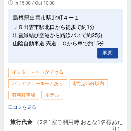
In 15:00 / Out 10:00
ゆったりとご入浴頂ける４つの貸切露天
玉造温泉駅まで送迎あり
風呂をご用意しております。
ＪＲ玉造温泉駅まで送迎いたします。事
島根県出雲市駅北町４ー１
ぜひご家族で、ご夫婦で、カップルで、
前にご予約ください。
ＪＲ出雲市駅北口から徒歩で約1分
ごゆっくりとお寛ぎください。
・お迎え １４：００～１９：００（随
出雲縁結び空港から路線バスで約25分
時）
■料金：３名様まで ２，２００円 ／ ４
山陰自動車道 宍道ＩＣから車で約15分
・お送り ８：２０／８：５０／９：２０
名様 ３，３００円（１室あたり １回５
／９：５０
地図
０分)
【ご利用時間 １５：００～２２：００】
周辺観光のご案内
インターネットができる
の間で先着順（ご到着時フロントにてお
◆神湯めぐり（玉造温泉各旅館の温泉め
申し出ください）
ぐり）
バリアフリールームあり
駅徒歩5分以内
さまざまな個性を持つ旅館が立ち並ぶ温
有料駐車場
ホテル
和風ダイニング「出雲」にて《１００キ
泉街《 玉造温泉 》
ロ水晶まがたま》に触れてパワチャージ
貸出をしている自分の好みの色浴衣に着
口コミを見る
当館シンボル《 １００キロ水晶まがたま
替えて温泉街をぶらりと湯めぐり。
旅行代金
（2名1室ご利用時 おとな1名様あた
》に触れてパワチャージ ！
ゆったりと時間の流れを愉しみつつ、玉
り）
玉造では奈良時代以前からめのうを産出