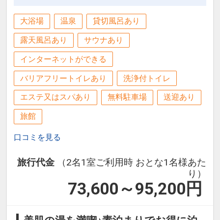
大浴場
温泉
貸切風呂あり
露天風呂あり
サウナあり
インターネットができる
バリアフリートイレあり
洗浄付トイレ
エステ又はスパあり
無料駐車場
送迎あり
旅館
口コミを見る
旅行代金
（2名1室ご利用時 おとな1名様あた
り）
73,600～95,200
円