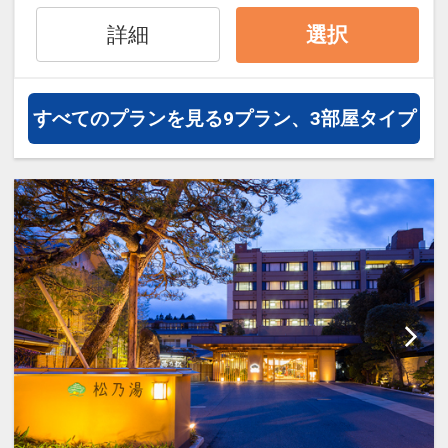
ビュッフェスタイル又は和食セットメニ
となっております。
ューのいずれかとなりますのでご了承く
詳細
選択
ださい。
設定期間：2021年12月28日～2027年1
月31日
■ うるわしガーデン ■
すべてのプランを見る
9プラン、3部屋タイプ
インターネットコース番号：DP-2-
手湯足湯・大浴場・足裏サロン・ショッ
200000006496
プなど、
心と身体に潤いをもたらす施設が勢ぞろ
い！
内湯・露天・展望露天・・・温泉で湯巡
りをお楽しみいただけます。
全国でも有数の温泉地の良質のお湯を楽
しんだあとはマッサージなどでリフ
レッシュ！
■ お部屋 ■
ゆっくりお寛ぎ頂けるお部屋をご用意い