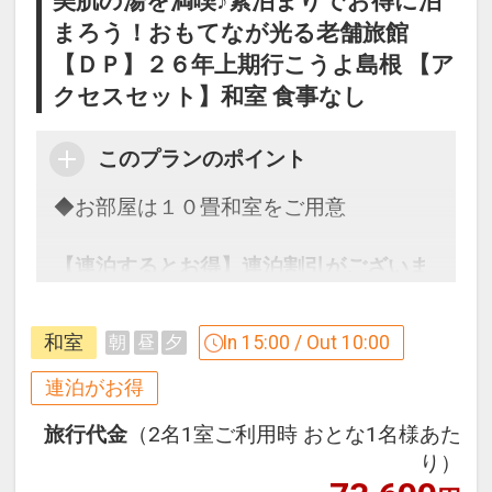
美肌の湯を満喫♪素泊まりでお得に泊
まろう！おもてなが光る老舗旅館
【ＤＰ】２６年上期行こうよ島根 【ア
クセスセット】和室 食事なし
このプランのポイント
◆お部屋は１０畳和室をご用意
【連泊するとお得】連泊割引がございま
す ※一部除外日あり
連泊の場合、
和室
In 15:00 / Out 10:00
朝
昼
夕
１泊目より１泊につきおひとり様
おとな
１，０００円引、こどもＡ ５００円引
連泊がお得
旅行代金
（2名1室ご利用時 おとな1名様あた
※5/2～4、8/13～15、9/19～21は適用
り）
除外日となります。