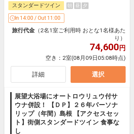
●松江フォーゲルパーク・・・車で約１
スタンダードツイン
朝
昼
夕
全国で７番目に大きい湖です。宍道湖の
５分
夕日は『日本の夕日百選』にも登録され
２３年３月展望大浴場リニューアルオー
In 14:00 / Out 11:00
綺麗な花や鳥達と出会える全天候型のパ
ています。また、『ヤマトシジミ』がた
プン♪
ークです。ペンギンのお散歩や、フクロ
旅行代金
（2名1室ご利用時 おとな1名様あた
くさん取れることで有名です。旅のお食
話題のサ活にもご利用いただけるオート
ウの飛行ショー、バードショーなどが見
り）
事に、是非しじみ料理をお召し上がりく
ロウリュウ付サウナを併設いたしまし
どころです。お子様連れの方におすすめ
74,600
ださい。
円
た！
観光スポットです。
穏やかな宍道湖を眺めながら汗を流した
空き：
2室
(08月09日05:08時点)
●堀川遊覧船・・・車で約５分
り、広々とした大きな浴槽に浸かった
●玉作湯神社・・・車で約２０分
松江城を取り囲む堀川を、船頭さんのガ
り、
詳細
選択
触って祈れば願いが叶うと言われる『願
イドを聞きながら船で約５０分かけてゆ
地下深くから大量に湧き出す天然温泉の
い石』があります。触るだけでなくさら
っくりと遊覧します。草花などを眺めな
恵みを存分にお楽しみいただき、心身と
に願い石のパワーを持ち帰りたい方には
がら季節を感じることができます。冬の
展望大浴場にオートロウリュウ付サ
もに”ととのう”至福の時をお過ごしくだ
世界に一つだけのお守り作り『叶い石
季節には、こたつで温もりながらの遊覧
ウナ併設！ 【ＤＰ】２６年パーソナ
さい。
（お守り）』がおすすめです。神社目の
を楽しめます。
リップ（年間）島根 【アクセスセッ
【ご入浴時間】１５：００～２４：０
前の『宮橋（恋叶橋）』は人気フォトス
０、６：００～１０：００
ト】街側スタンダードツイン 食事な
ポットです。
●松江城・・・車で約５分
し