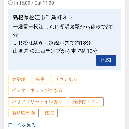
In 15:00 / Out 11:00
またはご予約後「マイページ」に禁煙ル
ニング」による庭園ランキングで幾度と
具 》マットレスは高密度スプリングを使
ームご希望の旨ご記入ください。
なく『庭園日本一』に選ばれています。
用。
島根県松江市千鳥町３０
※リクエストベースとなり確約できませ
デュベスタイルの羽毛布団は高いダウン
一畑電車松江しんじ湖温泉駅から徒歩で約1
ん。ホテルチェックイン時のご回答とな
●石見銀山・・・車で約１時間１５分
率で保温性及び通気性に優れています。
分
ります。
２００７年に『世界遺産』に登録されま
枕は硬め・柔らかめの２タイプを用意し
ＪＲ松江駅から路線バスで約18分
した。石見銀山の大坑道の1つ『龍源寺
お客様のお好みに合わせてご利用いただ
山陰道 松江西ランプから車で約10分
間歩』 では手作業で掘られた当時のノミ
いております。
おすすめ観光スポット♪（１）
の跡を見つけたり、実際に散策すること
地図
●宍道湖（白潟公園）・・・徒歩で約１
でその凄さを感じることができます。町
駐車場のご案内
０分
並み地区では、武家屋敷や味のあるカフ
●１台７００円 ／ 先着４０台
大浴場
温泉
サウナあり
島根県松江市と出雲市にまたがる湖で、
ェを楽しめます。
全国で７番目に大きい湖です。宍道湖の
インターネットができる
※先着順（途中入出庫は自由） となりま
夕日は『日本の夕日百選』にも登録され
設定期間：2026年4月1日～2026年9月
す。満車の場合は近隣の駐車場をご案内
バリアフリートイレあり
洗浄付トイレ
ています。また、『ヤマトシジミ』がた
30日
致します。
有料駐車場
旅館
くさん取れることで有名です。旅のお食
インターネットコース番号：DP-1-
※駐輪場はございません。
事に、是非しじみ料理をお召し上がりく
17531630
口コミを見る