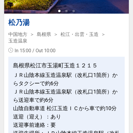
たします。
・数奇屋風和室【吉祥】
・和室１０畳
松乃湯
※チェックイン時間は15：00～19：30
中国地方
島根県
松江・出雲・玉造
となっております。
玉造温泉
In 15:00 / Out 10:00
設定期間：2024年6月25日～2027年1月
31日
島根県松江市玉湯町玉造１２１５
インターネットコース番号：DP-2-
ＪＲ山陰本線玉造温泉駅（改札口1箇所）か
200000006496
らタクシーで約6分
ＪＲ山陰本線玉造温泉駅（改札口1箇所）か
ら送迎車で約6分
山陰自動車道 松江玉造ＩＣから車で約10分
送迎（迎え）：あり
送迎事前連絡：要