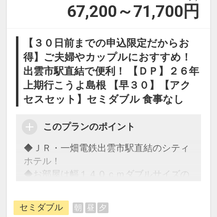
造温泉を存分にご堪能ください。
67,200～71,700
円
しまがたまを制作、朝廷に献上してきま
した。
◆玉作湯神社・・・徒歩約７分
その歴史にあやかり、当館では１００キ
この神社では「願い石」のおまじないが
【３０日前までの申込限定だからお
ロの巨大な水晶まがたまを展示していま
人気。
得】ご夫婦やカップルにおすすめ！
す。
境内に祀られている「願い石」に「叶い
出雲市駅直結で便利！ 【ＤＰ】２６年
まがたまには古来不思議な力が宿ると信
石」を触れさせて祈るとパワーが叶い石
上期行こうよ島根 【早３０】【アク
じられてきました。
へと移り自分だけのお守りになります。
セスセット】セミダブル 食事なし
見て、触れて、記念写真も撮ってまがた
「お願い事が成就したので」と石を返し
まの持つスピリチュアルパワーをお持ち
に再びお参りへ来る方もいらっしゃるの
このプランのポイント
帰りください。
だとか。
◆ＪＲ・一畑電鉄出雲市駅直結のシティ
※夜はお食事会場として使用しておりま
◆足湯めぐり
ホテル！
すのでご覧いただけません。
足湯は温泉街に３箇所ございます。
◆お部屋は幅１４０ｃｍダブルサイズの
姫神広場の足湯・・・屋根付きの足湯で
ベッド１台をご用意！
玉造温泉駅まで送迎あり
雨の日も安心です。
◆スマートＴＶ導入！快適なホテルライ
ＪＲ玉造温泉駅まで送迎いたします。事
セミダブル
朝
昼
夕
玉造温泉ゆ～ゆ前の足湯・・・川沿いの
フ♪