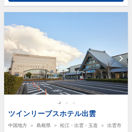
「空室照会結果確認画面」でご確認くだ
当館シンボル《 １００キロ水晶まがたま
さい。
》に触れてパワチャージ ！
※宿泊期間中すべての日において人数・
玉造では奈良時代以前からめのうを産出
氏名・客室タイプ・食事条件・プラン同
しまがたまを制作、朝廷に献上してきま
一であることが割引適用の条件となりま
した。
す。
その歴史にあやかり、当館では１００キ
ロの巨大な水晶まがたまを展示していま
大浴場「月照の湯」のご案内
す。
・大浴場【入浴時間５：００～９：００
まがたまには古来不思議な力が宿ると信
／１５：００～２４：００】
じられてきました。
・男女ともに大浴場・露天風呂・ジャグ
見て、触れて、記念写真も撮ってまがた
ジー・サウナがございます。
まの持つスピリチュアルパワーをお持ち
・女性大浴場に〈 選べる１０種シャンプ
帰りください。
ー＆コンディショナー 〉がございます。
ツインリーブスホテル出雲
※夜はお食事会場として使用しておりま
貸切風呂もご利用頂けます！（有料・到
すのでご覧いただけません。
中国地方
島根県
松江・出雲・玉造
出雲市
着時先着順）