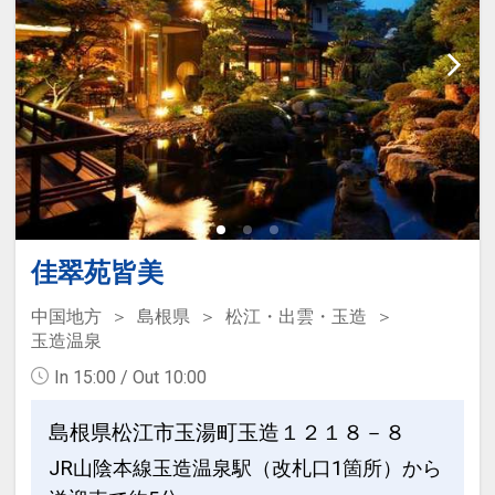
佳翠苑皆美
中国地方
島根県
松江・出雲・玉造
玉造温泉
In 15:00 / Out 10:00
島根県松江市玉湯町玉造１２１８－８
JR山陰本線玉造温泉駅（改札口1箇所）から