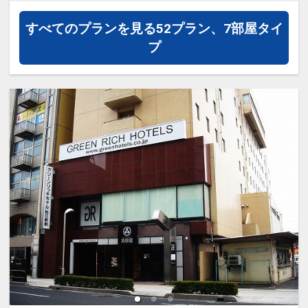
す。
す。拝殿奥には、鏡の池という池があり
プラン・氏名・人員・泊数の増減等の変
・島根大学出雲キャンパス（大学病院）
温泉街の散策がてら疲れた足を癒すのに
ます。占いの紙にお金を浮かべて占う
更）があった場合、本プランはご利用い
すべてのプランを見る
52プラン、7部屋タイ
まで車またはバスで約１０分
ピッタリな人気スポットです。
『縁占い』。１５分以内に紙が沈めば縁
ただけず、取消後、新たに通常プランの
プ
・出雲大社まで車で約２５分
が早いとされています。
ご予約が必要となります。
・山陰自動車道 出雲ＩＣまで車で約１５
おすすめ観光スポット♪（１）
分
●宍道湖・・・車で約８分
●松江フォーゲルパーク・・・車で約３
翌朝はゆっくりチェックアウト♪
島根県松江市と出雲市にまたがる湖で、
０分
●
通常１０：００チェックアウトのとこ
駐車場のご案内
全国で７番目に大きい湖です。宍道湖の
綺麗な花や鳥達と出会える全天候型のパ
ろ、本プランは１１：００までＯＫ♪
ご宿泊のお客様は１滞在につき 自家用
夕日は『日本の夕日百選』にも登録され
ークです。ペンギンのお散歩や、フクロ
車：５００円バス：１０００円
ています。また、『ヤマトシジミ』がた
ウの飛行ショー、バードショーなどが見
禁煙ルームと喫煙ルームをご用意してい
※先着順となります。満車の場合は周辺
くさん取れることで有名です。旅のお食
どころです。お子様連れの方におすすめ
ます。
のコインパーキングをご案内いたしま
事に、是非しじみ料理をお召し上がりく
観光スポットです。
●「禁煙ルーム」と「喫煙ルーム」を掲
す。
ださい。
載しています。
※ご宿泊以外の方は基本駐車料金３００
おすすめ観光スポット♪（２）
※ご覧のページがどちらかを
【客室情
円／６０分（以降６０分ごとに３００円
●松江城・・・車で約２０分
●由志園・・・車で約３５分
報】
の項目でご確認のうえ、予約にお進
加算）
江戸時代の日本の城で、現存天守は国
園の面積は4万m2で、池をめぐり回る形
みください。
宝、城跡は国の史跡に指定されていま
式の日本庭園です。毎年ＧＷ頃に行われ