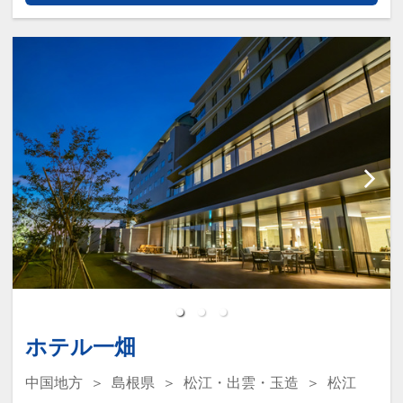
インターネットコース番号：DP-1-
お客様のお好みに合わせてご利用いただ
季節には、こたつで温もりながらの遊覧
の跡を見つけたり、実際に散策すること
■大浴場：１７：００～１：００ ／ ６：
17531787
いております。
を楽しめます。
でその凄さを感じることができます。町
００～１０：００
並み地区では、武家屋敷や味のあるカフ
■サウナ：１７：００～１：００（男性
駐車場のご案内
●仁摩サンドミュージアム・・・車で約
ェを楽しめます。
のみ）
●１台７００円 ／ 先着４０台
１時間
世界一大きな砂時計『一年砂時計』があ
設定期間：2026年4月1日～2026年9月
お部屋のタオルをお持ち下さいませ。
※先着順（途中入出庫は自由） となりま
る砂博物館です。大ヒットを記録した映
30日
（大浴場に備え付けはございません）
す。満車の場合は近隣の駐車場をご案内
画「砂時計」のロケ地としても有名で
インターネットコース番号：DP-1-
浴衣・スリッパでお越しいただいても構
致します。
す。工作コーナーの月変わりの砂絵のカ
17531630
いません。
※駐輪場はございません。
ードづくりは、大人も思わずわくわくし
てしまいます。
当社オリジナル寝具でゆったりお休み頂
【利用時間 １７：００～ 翌１０：０
けます
０】
●足立美術館・・・車で約１時間
グリーンリッチホテルズではお客様へ清
横山大観を中心とした現代の日本画の名
潔で安心な至福の眠りを提供するため 〈
ホテル一畑
禁煙ルームのリクエスト
作を収蔵しており、日本庭園が非常に有
上質なやすらぎとより快適な眠り 〉を長
※禁煙ルームリクエスト可能です。ご予
名です。アメリカの日本庭園専門誌「ジ
年追究してきました。
中国地方
島根県
松江・出雲・玉造
松江
約時に「お問合せ・ご要望等メモ」欄、
ャーナル・オブ・ジャパニーズ・ガーデ
そこで産まれたのが当社《 オリジナル寝