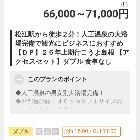
様の総本宮』です。一番のご利益は商売
※先着順となります。満車の場合は周辺
綺麗な花や鳥達と出会える全天候型のパ
り）
が早いとされています。
繁盛ですが、祀られている神様は、出雲
のコインパーキングをご案内いたしま
ークです。ペンギンのお散歩や、フクロ
66,000～71,000
円
大社の妻と子なので、出雲大社と両参り
す。
ウの飛行ショー、バードショーなどが見
●松江フォーゲルパーク・・・車で約３
をすれば、縁結びのご利益がさらに増す
※ご宿泊以外の方は基本駐車料金３００
どころです。お子様連れの方におすすめ
０分
と言われています。静かで緑に囲まれた
松江駅から徒歩２分！人工温泉の大浴
円／６０分（以降６０分ごとに３００円
観光スポットです。
綺麗な花や鳥達と出会える全天候型のパ
雰囲気のある神社です。
場完備で観光にビジネスにおすすめ
加算）
ークです。ペンギンのお散歩や、フクロ
【ＤＰ】２６年上期行こうよ島根 【ア
●八重垣神社・・・車で約４５分
ウの飛行ショー、バードショーなどが見
●出雲大社・・・車で約１時間
クセスセット】ダブル 食事なし
縁結びの神社として女性に人気の神社で
どころです。お子様連れの方におすすめ
縁結びの神として名高い『出雲大社』は
充実したサービス♪
す。拝殿奥には、鏡の池という池があり
観光スポットです。
島根にお越しの際は是非訪れていただき
・全室無線ＬＡＮ(Wi-Fi)接続無料
ます。占いの紙にお金を浮かべて占う
このプランのポイント
たい観光地の一つです。心が浄化される
・お手荷物のお預かり
『縁占い』。１５分以内に紙が沈めば縁
おすすめ観光スポット♪（２）
◆人工温泉の男女別大浴場完備！
ような強いパワーを感じること間違えな
・朝刊サービス(朝日新聞のみ)
が早いとされています。
●由志園・・・車で約３５分
◆お部屋は幅１４０ｃｍダブルサイズの
し。一般的な神社と異なり、『二礼四拍
園の面積は4万m2で、池をめぐり回る形
ベッド１台をご用意！
手一礼』が正しい作法です。可愛いうさ
おすすめ観光スポット♪（１）
●松江城・・・車で約５０分
式の日本庭園です。毎年ＧＷ頃に行われ
◆こだわりのオリジナル寝具で快適な睡
ぎの石像が至る所にいるので、散策しな
●稲佐の浜・・・車で約２５分
江戸時代の日本の城で、現存天守は国
る池泉に何万輪もの牡丹の花を浮かべる
眠を♪
がら是非探してみてくださいね。
出雲大社の西方１ｋｍにある海岸で、国
宝、城跡は国の史跡に指定されていま
ダブル
In 15:00 / Out 11:00
朝
昼
夕
『池泉牡丹』は息を吞む程の美しさで
譲り、国引きの神話で知られる浜です。
す。桜の名所としても有名で、『日本さ