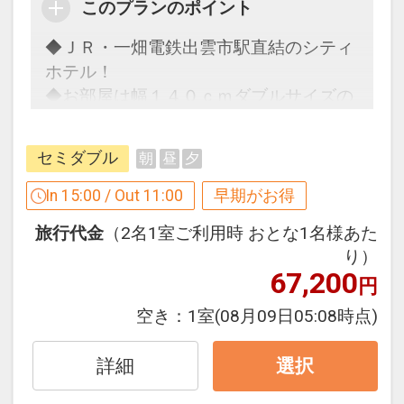
ろ、本プランは１１：００までＯＫ♪
このプランのポイント
この神社では「願い石」のおまじないが
江戸時代の日本の城で、現存天守は国
人気。
宝、城跡は国の史跡に指定されていま
◆ＪＲ・一畑電鉄出雲市駅直結のシティ
禁煙ルームと喫煙ルームをご用意してい
境内に祀られている「願い石」に「叶い
す。桜の名所としても有名で、『日本さ
ホテル！
ます。
石」を触れさせて祈るとパワーが叶い石
くら名所１００選』や『都市景観１００
◆お部屋は幅１４０ｃｍダブルサイズの
●「禁煙ルーム」と「喫煙ルーム」を掲
へと移り自分だけのお守りになります。
選』に選ばれています。
ベッド１台をご用意！
載しています。
「お願い事が成就したので」と石を返し
◆スマートＴＶ導入！快適なホテルライ
※ご覧のページがどちらかを
【客室情
セミダブル
朝
昼
夕
に再びお参りへ来る方もいらっしゃるの
●堀川遊覧船・・・車で約２０分
フ♪
報】
の項目でご確認のうえ、予約にお進
だとか。
松江城を取り囲む堀川を、船頭さんのガ
In 15:00 / Out 11:00
早期がお得
みください。
イドを聞きながら船で約５０分かけてゆ
旅行代金
（2名1室ご利用時 おとな1名様あた
◆足湯めぐり
っくりと遊覧します。草花などを眺めな
【３０日前までの申込限定だからお得】
アクセス良好！便利な立地☆
り）
足湯は温泉街に３箇所ございます。
がら季節を感じることができます。冬の
早期申込限定プラン
JR出雲市駅・一畑電車出雲市駅・出雲縁
67,200
円
姫神広場の足湯・・・屋根付きの足湯で
季節には、こたつで温もりながらの遊覧
本プランは「初泊日の３０日前までにお
結び空港への連絡バス乗り場はホテル目
雨の日も安心です。
を楽しめます。
申し込みの方」に限りご予約可能なプラ
空き：
1室
(08月09日05:08時点)
の前です。
玉造温泉ゆ～ゆ前の足湯・・・川沿いの
ンです。
出発時間ギリギリまでお部屋でおくつろ
足湯です。
●八重垣神社・・・車で約２０分
早期申込対象期間を過ぎてからの変更
詳細
選択
ぎくださいませ。
たまゆら前の足湯・・・川沿いの足湯で
縁結びの神社として女性に人気の神社で
（人数の内訳・客室タイプ・食事条件・