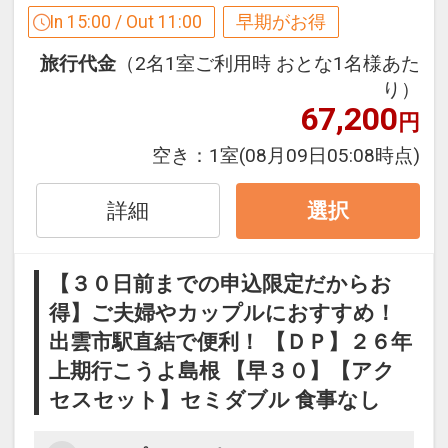
前にご予約ください。
足湯です。
In 15:00 / Out 11:00
早期がお得
・お迎え １４：００～１９：００（随
たまゆら前の足湯・・・川沿いの足湯で
時）
旅行代金
（2名1室ご利用時 おとな1名様あた
す。
【３０日前までの申込限定だからお得】
・お送り ８：２０／８：５０／９：２０
り）
温泉街の散策がてら疲れた足を癒すのに
早期申込限定プラン
67,200
／９：５０
ピッタリな人気スポットです。
円
本プランは「初泊日の３０日前までにお
申し込みの方」に限りご予約可能なプラ
空き：
1室
(08月09日05:08時点)
周辺観光のご案内
おすすめ観光スポット♪（１）
ンです。
◆神湯めぐり（玉造温泉各旅館の温泉め
●宍道湖・・・車で約８分
早期申込対象期間を過ぎてからの変更
詳細
選択
ぐり）
島根県松江市と出雲市にまたがる湖で、
（人数の内訳・客室タイプ・食事条件・
さまざまな個性を持つ旅館が立ち並ぶ温
全国で７番目に大きい湖です。宍道湖の
プラン・氏名・人員・泊数の増減等の変
泉街《 玉造温泉 》
夕日は『日本の夕日百選』にも登録され
【３０日前までの申込限定だからお
更）があった場合、本プランはご利用い
貸出をしている自分の好みの色浴衣に着
ています。また、『ヤマトシジミ』がた
得】ご夫婦やカップルにおすすめ！
ただけず、取消後、新たに通常プランの
替えて温泉街をぶらりと湯めぐり。
くさん取れることで有名です。旅のお食
出雲市駅直結で便利！ 【ＤＰ】２６年
ご予約が必要となります。
ゆったりと時間の流れを愉しみつつ、玉
事に、是非しじみ料理をお召し上がりく
上期行こうよ島根 【早３０】【アク
造温泉を存分にご堪能ください。
ださい。
翌朝はゆっくりチェックアウト♪
セスセット】セミダブル 食事なし
●
通常１０：００チェックアウトのとこ
◆玉作湯神社・・・徒歩約７分
●松江城・・・車で約２０分