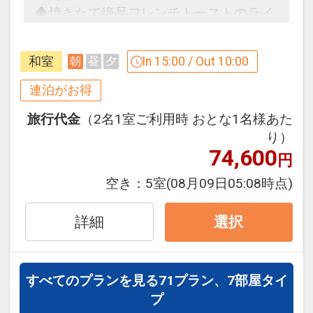
◆焼きたて絶品フレンチトーストのライ
貸切風呂もご利用頂けます！（有料・到
ブキッチン♪
着時先着順）
◆日本海で獲れた鮮魚をお好みで海鮮丼
ゆったりとご入浴頂ける４つの貸切露天
和室
In 15:00 / Out 10:00
朝
昼
夕
コーナー♪
風呂をご用意しております。
ぜひご家族で、ご夫婦で、カップルで、
連泊がお得
ごゆっくりとお寛ぎください。
旅行代金
（2名1室ご利用時 おとな1名様あた
【連泊するとお得】連泊割引がございま
り）
す ※一部除外日あり
■料金：３名様まで ２，２００円 ／ ４
74,600
円
連泊の場合、
名様 ３，３００円（１室あたり １回５
１泊目より１泊につきおひとり様
おとな
空き：
5室
(08月09日05:08時点)
０分)
１，０００円引、こどもＡ ５００円引
【ご利用時間 １５：００～２２：００】
詳細
選択
の間で先着順（ご到着時フロントにてお
※5/2～4、8/13～15、9/19～21は適用
申し出ください）
除外日となります。
※割引適用後のご旅行代金は、カレンダ
和風ダイニング「出雲」にて《１００キ
すべてのプランを見る
71プラン、7部屋タイ
ーからお進みいただいた後表示される
ロ水晶まがたま》に触れてパワチャージ
プ