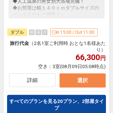
画「砂時計」のロケ地としても有名で
◆人工温泉の男女別大浴場完備！
をすれば、縁結びのご利益がさらに増す
（大浴場に備え付けはございません）
『縁占い』。１５分以内に紙が沈めば縁
す。工作コーナーの月変わりの砂絵のカ
◆お部屋は幅１４０ｃｍダブルサイズの
と言われています。静かで緑に囲まれた
浴衣・スリッパでお越しいただいても構
が早いとされています。
ードづくりは、大人も思わずわくわくし
ベッド１台をご用意！
雰囲気のある神社です。
いません。
てしまいます。
◆こだわりのオリジナル寝具で快適な睡
●松江城・・・車で約５０分
眠を♪
●出雲大社・・・車で約１時間
ダブル
In 15:00 / Out 11:00
朝
昼
夕
当社オリジナル寝具でゆったりお休み頂
江戸時代の日本の城で、現存天守は国
●足立美術館・・・車で約１時間
縁結びの神として名高い『出雲大社』は
けます
宝、城跡は国の史跡に指定されていま
横山大観を中心とした現代の日本画の名
旅行代金
（2名1室ご利用時 おとな1名様あた
島根にお越しの際は是非訪れていただき
グリーンリッチホテルズではお客様へ清
す。桜の名所としても有名で、『日本さ
作を収蔵しており、日本庭園が非常に有
人工温泉大浴場付でゆったり疲れを癒せ
り）
たい観光地の一つです。心が浄化される
潔で安心な至福の眠りを提供するため 〈
くら名所１００選』や『都市景観１００
66,300
名です。アメリカの日本庭園専門誌「ジ
ます（男女別）
円
ような強いパワーを感じること間違えな
上質なやすらぎとより快適な眠り 〉を長
選』に選ばれています。
ャーナル・オブ・ジャパニーズ・ガーデ
人工温泉大浴場（男女別）ご利用可能！
空き：
3室
(08月09日05:08時点)
し。一般的な神社と異なり、『二礼四拍
年追究してきました。
ニング」による庭園ランキングで幾度と
当ホテル自慢の大浴場は使い勝手良し、
手一礼』が正しい作法です。可愛いうさ
そこで産まれたのが当社《 オリジナル寝
おすすめ観光スポット♪（２）
なく『庭園日本一』に選ばれています。
泉質バッチリ☆
詳細
ぎの石像が至る所にいるので、散策しな
選択
具 》マットレスは高密度スプリングを使
●堀川遊覧船・・・車で約５０分
男女共に設置された高級マッサージチェ
がら是非探してみてくださいね。
用。
松江城を取り囲む堀川を、船頭さんのガ
●石見銀山・・・車で約１時間１５分
アで疲れた身体を癒して下さいませ。
デュベスタイルの羽毛布団は高いダウン
イドを聞きながら船で約５０分かけてゆ
２００７年に『世界遺産』に登録されま
また男湯にはサウナも完備しておりま
設定期間：2026年4月1日～2026年9月
率で保温性及び通気性に優れています。
すべてのプランを見る
20プラン、2部屋タイ
っくりと遊覧します。草花などを眺めな
した。石見銀山の大坑道の1つ『龍源寺
す。
30日
枕は硬め・柔らかめの２タイプを用意し
プ
がら季節を感じることができます。冬の
間歩』 では手作業で掘られた当時のノミ