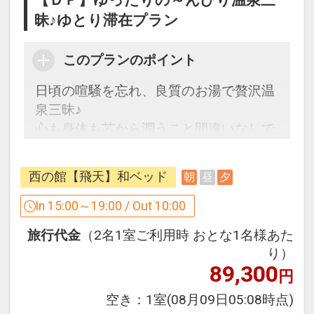
【ＤＰ】ゆったりの～んびり温泉三
■ うるわしガーデン ■
昧♪ゆとり滞在プラン
手湯足湯・大浴場・足裏サロン・ショッ
プなど、
このプランのポイント
心と身体に潤いをもたらす施設が勢ぞろ
い！
日頃の喧騒を忘れ、良質のお湯で贅沢温
内湯・露天・展望露天・・・温泉で湯巡
泉三昧♪
りをお楽しみいただけます。
心も身体も芯から潤うこと間違いなしで
全国でも有数の温泉地の良質のお湯を楽
す。
しんだあとはマッサージなどでリフ
レッシュ！
西の館【飛天】和ベッド
朝
昼
夕
■ お料理 ■
～夕食～
In 15:00～19:00 / Out 10:00
■ お部屋 ■
旬の素材をふんだんに使った季節の会席
ゆっくりお寛ぎ頂けるお部屋をご用意い
旅行代金
（2名1室ご利用時 おとな1名様あた
料理をご用意いたします。
たします。
り）
皆美ならではの味をご堪能ください。
・数奇屋風和室【吉祥】
89,300
円
・和室１０畳
～朝食～
空き：
1室
(08月09日05:08時点)
※チェックイン時間は15：00～19：30