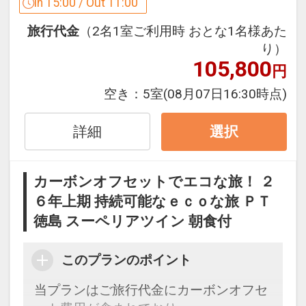
2連泊以上のお客様をプレミアムゲスト
In 15:00 / Out 11:00
としてお迎えいたします。
旅行代金
（2名1室ご利用時 おとな1名様あた
期間：2026年4/1～2026年9/30（初泊日
り）
ベース） ※2026年5/2～5、8/7～23、
105,800
円
9/19～22までは3泊以上が対象
ポイントの一例
空き：
5室
(08月07日16:30時点)
・アオアヲビーチランド・体験メニュ
ー・たぬきプログラムのさまざまなメニ
詳細
選択
ューをお得にお楽しみいただけます。
・滞在中ランチをご用意（11：30～
カーボンオフセットでエコな旅！ ２
14：30） ※ランチはチェックイン日を
６年上期 持続可能なｅｃｏな旅 ＰＴ
除く
徳島 スーペリアツイン 朝食付
・ドリンクサービス（10:00～22:00） ※
チェックアウト日は11時まで
・滞在中テニスコート・レンタサイクル
このプランのポイント
をお楽しみいただけます。
当プランはご旅行代金にカーボンオフセ
※予約状況により時間制限させていただ