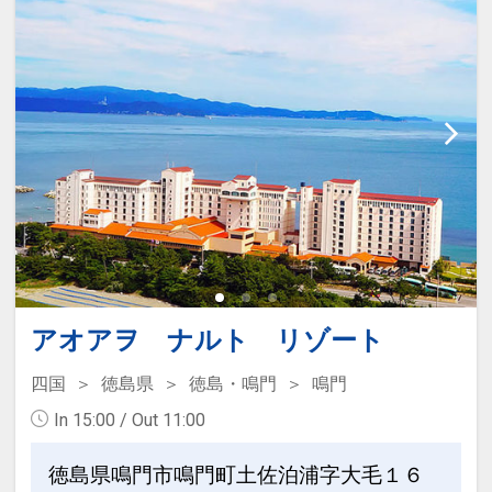
アオアヲ ナルト リゾート
四国
徳島県
徳島・鳴門
鳴門
In 15:00 / Out 11:00
徳島県鳴門市鳴門町土佐泊浦字大毛１６