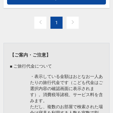
アオアヲビーチランドにある絶景釣り堀
す。
で、ブランド鳴門鯛を釣り上げましょ
う！(バケツ・タモ・軍手を貸出いたしま
1
す)
※魚代金は別途有料
★本プランの定量カーボン・オフセット
魚種：鯛・アジ・ハマチ・ウマヅラハゲ
について ★
等季節により変動あり
営業時間： 10：00～17：00
【ご案内・ご注意】
※荒天時は中止となる場合もございま
■ ご旅行代金について
す。
・表示している金額はおとなお一人あ
●3歳～小学生のお子様に「たぬきのお
たりの旅行代金です（こども代金はご
金」をご用意
選択内容の確認画面に表示されま
※画像をクリック/タップで拡大しま
お子様おひとり様につき500両(100両×5
す）。消費税等諸税、サービス料を含
す。
みます。
枚つづり)
ただし、複数のお部屋で検索された場
たぬきのお金で縁日やアクティビティを
合は寝具を利用する人数を室数で割