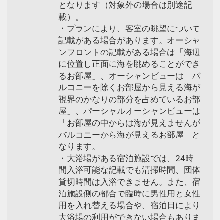
となります（対象外の場合は別途記
金」をご用意
載）。
お子様おひとり様につき500両(100両×5
・プランにより、客室の眺望について
枚つづり)
記載がある場合があります。オーシャ
たぬきのお金で縁日やアクティビティを
ンフロントの記載がある場合は「海辺
楽しもう！
に位置し正面に海を眺めることができ
※アオアヲビーチランド・阿波の國での
るお部屋」、オーシャンビューは「バ
対応メニューおよび、テニスコートやレ
ルコニーを除くお部屋から見える海が
ンタサイクルにご利用いただけます。
視界のかなりの部分を占めているお部
屋」、パーシャルオーシャンビューは
※換金および釣銭は出ません。
「お部屋の中からは海が見えませんが
バルコニーから海が見えるお部屋」と
※CLUB SAVVY（クラブサビー）との併
なります。
用はできません。
・大浴場がある宿泊施設では、24時
間入浴可能な記載でも清掃時間、団体
※旅行代金に含まれます。
貸切時間は入浴できません。また、宿
泊施設側の都合で臨時に男性用と女性
キッズミールパスポート（3歳～未就学
用を入れ替える場合や、宿泊日により
大浴場の利用ができない場合もありま
児のお子様）