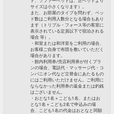
ここがポイント！
ざいます。
ド、ソファーベッドは、正ベッドより
サイズは小さくなります）。
【対象期間：4/1～9/30】
また、お部屋のタイプを問わず、ベッ
●おとなおひとり様につき、釣り堀体験1
【食事ありのこどもF】…4，400円（税
ド数はご利用人数分となる場合もあり
回30分間を代金不要でご利用いただけま
込）アメニティ付／施設使用料込・寝具
ます（トリプル・フォース等の客室に
す。(通常：1回５００円)
なし／現地払い
表示されている定員以下で宿泊される
アオアヲビーチランドにある絶景釣り堀
場合 等）。
で、ブランド鳴門鯛を釣り上げましょ
設定期間：2026年4月1日～2026年11月
・和室または和洋室をご利用の場合、
う！(バケツ・タモ・軍手を貸出いたし
30日
お客様ご自身で布団を敷いていただく
ます)
インターネットコース番号：DP-1-
場合があります。
・館内利用券/売店利用券が付くプラ
※魚代金は別途有料
17251682
ンの場合、電話代・マッサージ代・コ
魚種：鯛・アジ・ハマチ・ウマヅラハゲ
ンパニオン代など立替金にあたるもの
等季節により変動あり
にはご利用いただけません。ご利用に
営業時間： 10：00～17：00
ならなかった利用券の返金または釣銭
※荒天時は中止となる場合もございま
はございません。
す。
・おとな1名＋こども1名、またはお
とな1名＋こども2名で申込みの場
●3歳～小学生のお子様に「たぬきのお
合、こども1名の代金はおとなと同額