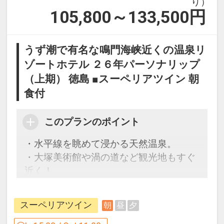
り）
105,800～133,500
円
うず潮で有名な鳴門海峡近くの温泉リ
ゾートホテル ２６年パーソナリップ
（上期） 徳島 ■スーペリアツイン 朝
食付
このプランのポイント
・水平線を眺めて浸かる天然温泉。
・大塚美術館や渦の道など観光地もすぐ
近く！
CLUB SAVVY（クラブサビー）のご案内
スーペリアツイン
朝
昼
夕
～ホテルからのおもてなし～