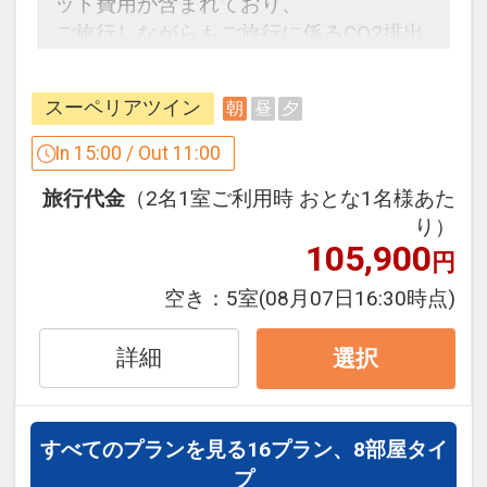
ット費用が含まれており、
く場合がございます。
ご旅行しながらもご旅行に係るCO2排出
・アーリーチェックイン１４：００（通
量の一部の削減に取り組むことができま
常１５：００）、レイトチェックアウト
す。
１２：００（通常１１：００）でご利用
スーペリアツイン
朝
昼
夕
持続可能なecoな旅をしてみませんか？
いただけます。
In 15:00 / Out 11:00
※2026年5/2～6、7/3～5・10～12・17
★カーボンオフセットとは？★
～8/31、9/19～23を除く
旅行代金
（2名1室ご利用時 おとな1名様あた
り）
※クラブサビー特色は予告なく変更とな
105,900
円
る場合がございます。
空き：
5室
(08月07日16:30時点)
詳しくは
ホテルのホームページにて
詳細
選択
ここがポイント！
【対象期間：4/1～9/30】
●おとなおひとり様につき、釣り堀体験1
すべてのプランを見る
16プラン、8部屋タイ
回30分間を代金不要でご利用いただけま
プ
す。(通常：1回５００円)
※画像をクリック/タップで拡大しま