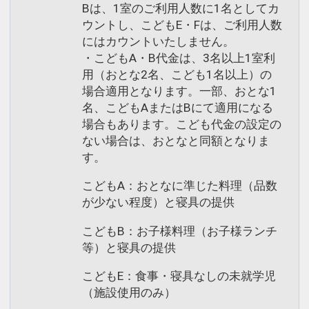
す。
Bは、1室のご利用人数に1名としてカ
ウントし、こどもE・Fは、ご利用人数
※お子様のみのご利用はできません。
にはカウントいたしません。
・こどもA・B代金は、3名以上1室利
※状況により内容が変更となる場合がご
用（おとな2名、こども1名以上）の
ざいます。
場合適用となります。一部、おとな1
名、こどもAまたはBにて適用になる
【食事ありのこどもF】…4，400円（税
場合もあります。こども代金の設定の
込）アメニティ付／施設使用料込・寝具
ない場合は、おとなと同額となりま
なし／現地払い
す。
こどもA：おとなに準じた料理（品数
設定期間：2026年4月1日～2026年11月
が少ない程度）と寝具の提供
30日
インターネットコース番号：DP-1-
こどもB：お子様料理（お子様ランチ
17480701
等）と寝具の提供
こどもE：食事・寝具なしの未就学児
（施設使用のみ）