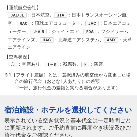
【運航航空会社】
：日本航空、
：日本トランスオーシャン航
JAL/JL
JTA
空、
：琉球エアコミューター、
：日本エアコミ
RAC
JAC
ューター、
：ジェイ・エア、
：フジドリーム
J-AIR
FDA
エアラインズ、
：北海道エアシステム、
：天草
HAC
AMX
エアライン
【空席状況】
：空席あり、
：残席数、
：満席
〇
1～8
×
※1［フライト差額］とは、選択済みの航空便から変更した場
合の旅行代金（おとな1人あたり）の差額
（一部、旅行代金の差額と異なる場合があります）
宿泊施設・ホテルを選択してください
表示されている空き状況と基本代金は一定時間ごと
に更新されます。ご予約直前に再度空き状況及びご
旅行代金をご確認ください。