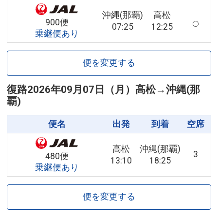
沖縄(那覇)
高松
900便
07:25
12:25
乗継便あり
便を変更する
復路
2026年09月07日（月）
高松
→
沖縄(那
覇)
便名
出発
到着
空席
高松
沖縄(那覇)
3
480便
13:10
18:25
乗継便あり
便を変更する