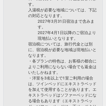
※チェックアウト日は11時まで
合、下記レストランにてお子様のお食事
す。
入湯税が必要な地域については、下記
・滞在中テニスコート・レンタサイクル
をご用意いたします。
の対応となります。
をお楽しみいただけます。
2027年3月31日宿泊まで含みま
※予約状況により時間制限させていただ
＜対象レストラン＆メニュー＞
す。
く場合がございます。
2027年4月1日以降のご宿泊より
・アーリーチェックイン１４：００（通
■ご朝食
現地払いとなります。
常１５：００）、レイトチェックアウト
・和洋バイキング（レストラン：彩）
宿泊税については、旅行代金とは別
１２：００（通常１１：００）でご利用
・３Ｓブレックファースト（テラスカフ
に、宿泊税が必要な地域は現地払いと
いただけます。
ェオーゲ）
なります。
・各プランの特色は、お客様の都合に
※2026年5/2～6、7/3～5・10～12・17
※テラスカフェオーゲはご宿泊人数によ
よりご利用にならない場合でも返金は
～8/31、9/19～23を除く
りクローズする場合がございます。
いたしかねます。
※別会場での臨時営業の場合もございま
・洋室を3名以上で1室ご利用の場合
※クラブサビー特色は予告なく変更とな
す。
は、ツインベッドにエキストラベッド
る場合がございます。
を加えて使用することがあります。エ
詳しくは
ホテルのホームページにて
※お子様のみのご利用はできません。
キストラベッドはソファーベッドにな
※状況により内容が変更となる場合がご
る場合もあります（エキストラベッ