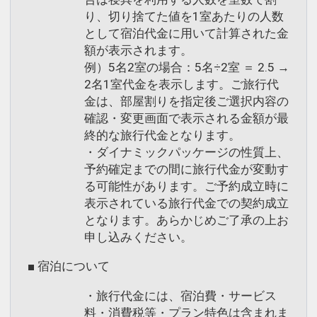
楽しもう！
り、切り捨てた値を1室あたりの人数
※アオアヲビーチランド・阿波の國での
として宿泊代金に用いて計算された金
CLUB SAVVY（クラブサビー）のご案内
対応メニューおよび、テニスコートやレ
額が表示されます。
～ホテルからのおもてなし～
ンタサイクルにご利用いただけます。
例）5名2室の場合：5名÷2室 ＝ 2.5 →
2連泊以上のお客様をプレミアムゲスト
※換金および釣銭は出ません。
2名1室代金を表示します。ご旅行代
としてお迎えいたします。
金は、部屋割りを指定後ご選択内容の
期間：2026年4/1～2026年9/30（初泊
確認・変更画面で表示される金額が最
※CLUB SAVVY（クラブサビー）との併
終的な旅行代金となります。
日ベース） ※2026年5/2～5、8/7～
用はできません。
・ダイナミックパッケージの性質上、
23、9/19～22までは3泊以上が対象
予約確定までの間に旅行代金が変動す
ポイントの一例
※旅行代金に含まれます。
る可能性があります。ご予約成立時に
・アオアヲビーチランド・体験メニュ
表示されている旅行代金での契約成立
ー・たぬきプログラムのさまざまなメニ
キッズミールパスポート（3歳～未就学
となります。あらかじめご了承の上お
ューをお得にお楽しみいただけます。
児のお子様）
申し込みください。
・滞在中ランチをご用意（11：30～
こどもFでご予約いただいた（3歳～未就
■ 宿泊について
14：30） ※ランチはチェックイン日を
学児）のお子様にはキッズミールパスポ
除く
ートをお渡しします。
・旅行代金には、宿泊費・サービス
・ドリンクサービス（10:00～22:00）
対象レストランでおとなと食事同席の場
料・消費税等・プラン特色は含まれま