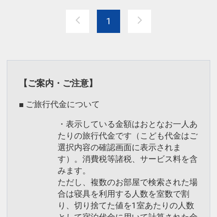
1
ここがポイント！
●チェックイン１４：００（通常１５：
００）でOK
●チェックアウト１２：００（通常１
１：００）でOK
【ご案内・ご注意】
●朝食を昼食に変更OK ※朝食付プランの
■ ご旅行代金について
場合
・表示している金額はおとなお一人あ
※レストラン：ボナペティ、昼食内容：
たりの旅行代金です（こども代金はご
バイキング、時間：１１：３０～１４：
選択内容の確認画面に表示されま
３０
す）。消費税等諸税、サービス料を含
みます。
※旅行代金に含まれます。
ただし、複数のお部屋で検索された場
合は寝具を利用する人数を室数で割
り、切り捨てた値を1室あたりの人数
設定期間：2026年4月1日～2026年11月