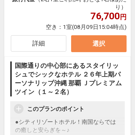
１泊目より１泊につきおひとり様
５００
り）
円引
76,700
円
※割引適用後のご旅行代金は、カレンダ
空き：
1室
(08月09日15:04時点)
ーからお進みいただいた後表示される
「空室照会結果確認画面」でご確認くだ
詳細
選択
さい。
※宿泊期間中すべての日において人数・
国際通りの中心部にあるスタイリッ
氏名・客室タイプ・食事条件・プラン同
シュでシックなホテル ２６年上期パ
一であることが割引適用の条件となりま
ーソナリップ沖縄 那覇 Ｊプレミアム
す。
ツイン（１～２名）
ここがポイント！
●チェックイン１４：００（通常１５：
このプランのポイント
００）でOK
●シティリゾートホテル！南国ならでは
●チェックアウト１２：００（通常１
の癒しと安らぎを～♪
１：００）でOK