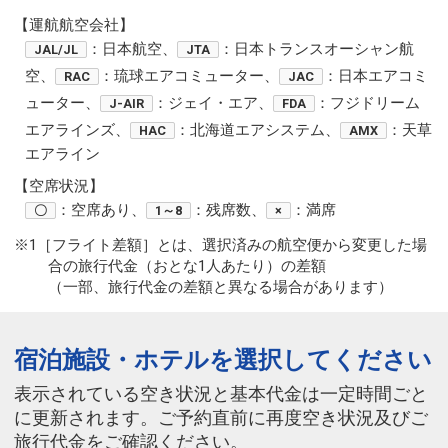
【運航航空会社】
：日本航空、
：日本トランスオーシャン航
JAL/JL
JTA
空、
：琉球エアコミューター、
：日本エアコミ
RAC
JAC
ューター、
：ジェイ・エア、
：フジドリーム
J-AIR
FDA
エアラインズ、
：北海道エアシステム、
：天草
HAC
AMX
エアライン
【空席状況】
：空席あり、
：残席数、
：満席
〇
1～8
×
※1［フライト差額］とは、選択済みの航空便から変更した場
合の旅行代金（おとな1人あたり）の差額
（一部、旅行代金の差額と異なる場合があります）
宿泊施設・ホテルを選択してください
表示されている空き状況と基本代金は一定時間ごと
に更新されます。ご予約直前に再度空き状況及びご
旅行代金をご確認ください。