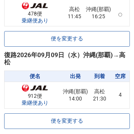
高松
沖縄(那覇)
478便
11:45
16:25
乗継便あり
便を変更する
復路
2026年09月09日（水）
沖縄(那覇)
→
高
松
便名
出発
到着
空席
沖縄(那覇)
高松
4
912便
14:00
21:30
乗継便あり
便を変更する