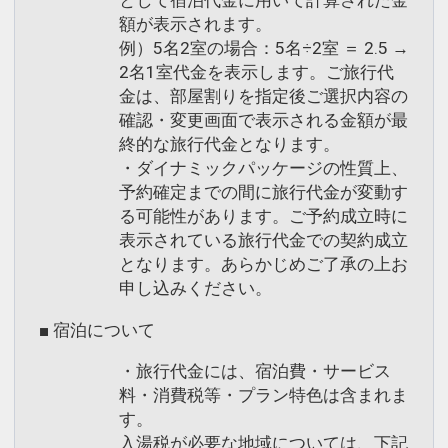
として宿泊代金に用いて計算された金
30日
額が表示されます。
インターネットコース番号：DP-1-
例）5名2室の場合：5名÷2室 ＝ 2.5 →
17143523
2名1室代金を表示します。ご旅行代
金は、部屋割りを指定後ご選択内容の
確認・変更画面で表示される金額が最
終的な旅行代金となります。
・ダイナミックパッケージの性質上、
予約確定までの間に旅行代金が変動す
る可能性があります。ご予約成立時に
表示されている旅行代金での契約成立
となります。あらかじめご了承の上お
申し込みください。
■ 宿泊について
・旅行代金には、宿泊費・サービス
料・消費税等・プラン特色は含まれま
す。
入湯税が必要な地域については、下記