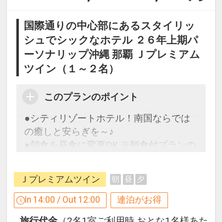
国際通りの中心部にあるスタイリッ
シュでシックなホテル ２６年上期パ
ーソナリップ沖縄 那覇 Ｊプレミアム
ツイン（１～２名）
このプランのポイント
●シティリゾートホテル！南国ならでは
の癒しと安らぎを～♪
●朝食を昼食に変更OK ※朝食付プランの
場合
Ｊプレミアムツイン
朝
昼
夕
【連泊するとお得】連泊割引がございま
す
In 14:00 / Out 12:00
連泊がお得
連泊の場合、
旅行代金
（2名1室ご利用時 おとな1名様あた