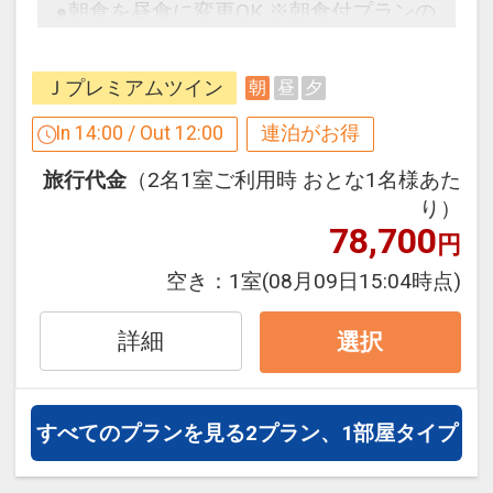
●朝食を昼食に変更OK ※朝食付プランの
場合
●朝食を昼食に変更OK ※朝食付プランの
場合
Ｊプレミアムツイン
朝
昼
夕
【連泊するとお得】連泊割引がございま
※レストラン：ボナペティ、昼食内容：
す
In 14:00 / Out 12:00
連泊がお得
バイキング、時間：１１：３０～１４：
連泊の場合、
３０
旅行代金
（2名1室ご利用時 おとな1名様あた
１泊目より１泊につきおひとり様
５００
り）
円引
※旅行代金に含まれます。
78,700
円
※割引適用後のご旅行代金は、カレンダ
空き：
1室
(08月09日15:04時点)
設定期間：2026年4月1日～2026年11月
ーからお進みいただいた後表示される
30日
「空室照会結果確認画面」でご確認くだ
詳細
選択
インターネットコース番号：DP-1-
さい。
17143523
※宿泊期間中すべての日において人数・
氏名・客室タイプ・食事条件・プラン同
すべてのプランを見る
2プラン、1部屋タイプ
一であることが割引適用の条件となりま
す。