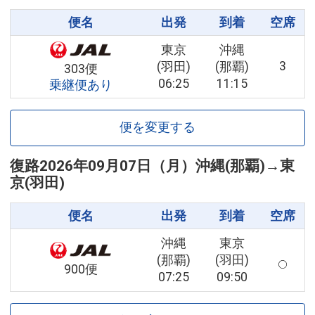
便名
出発
到着
空席
東京
沖縄
3
(羽田)
(那覇)
303便
06:25
11:15
乗継便あり
便を変更する
復路
2026年09月07日（月）
沖縄(那覇)
→
東
京(羽田)
便名
出発
到着
空席
沖縄
東京
(那覇)
(羽田)
900便
07:25
09:50