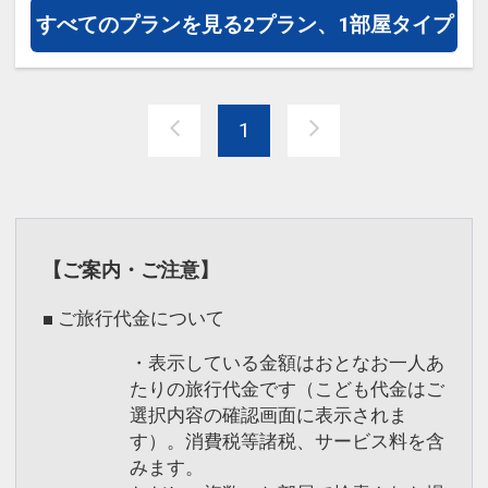
●３連泊以上で、夕食１回付（メインが
すべてのプランを見る
2プラン、1部屋タイプ
31日
選べるハーフブッフェ）
インターネットコース番号：DP-1-
17421645
※旅行代金に含まれます。
1
連泊するとお得！
連泊の場合、
１泊目より１泊につきおひとり様 ５００
円引
【ご案内・ご注意】
※他の割引との併用はできません。
■ ご旅行代金について
※割引適用後のご旅行代金は、カレンダ
・表示している金額はおとなお一人あ
ーからお進みいただいた後表示される
たりの旅行代金です（こども代金はご
「空室照会結果確認画面」でご確認くだ
選択内容の確認画面に表示されま
さい。
す）。消費税等諸税、サービス料を含
※宿泊期間中すべての日において人数・
みます。