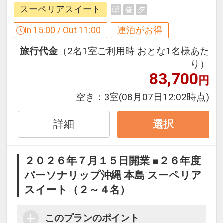
●朝食を昼食へ振替OK（予約制 フロント
スーペリアスイート
朝
昼
夕
にて承っております。）※朝食付プラン
対象
In 15:00 / Out 11:00
連泊がお得
旅行代金
（2名1室ご利用時 おとな1名様あた
●ラウンジフリーフロー（限定メニュ
り）
ー）
83,700
円
●大浴場利用OK
空き：
3室
(08月07日12:02時点)
※旅行代金に含まれます。
詳細
選択
連泊ポイント（３連泊以上）
２０２６年７月１５日開業 ■２６年度
●３連泊以上で、夕食１回付（メインが
パーソナリップ沖縄 本島 スーペリア
選べるハーフブッフェ）
スイート（２～４名）
※旅行代金に含まれます。
このプランのポイント