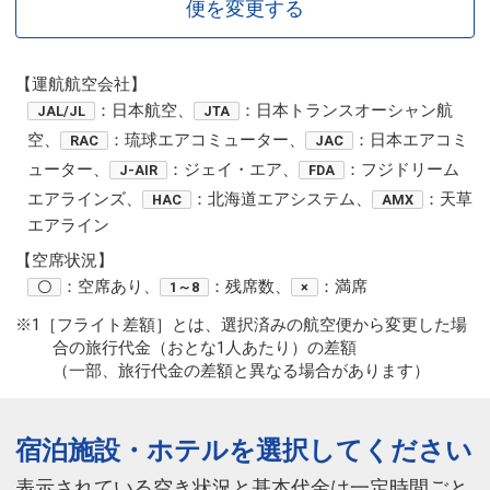
便を変更する
【運航航空会社】
：日本航空、
：日本トランスオーシャン航
JAL/JL
JTA
空、
：琉球エアコミューター、
：日本エアコミ
RAC
JAC
ューター、
：ジェイ・エア、
：フジドリーム
J-AIR
FDA
エアラインズ、
：北海道エアシステム、
：天草
HAC
AMX
エアライン
【空席状況】
：空席あり、
：残席数、
：満席
〇
1～8
×
※1［フライト差額］とは、選択済みの航空便から変更した場
合の旅行代金（おとな1人あたり）の差額
（一部、旅行代金の差額と異なる場合があります）
宿泊施設・ホテルを選択してください
表示されている空き状況と基本代金は一定時間ごと