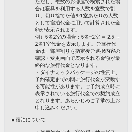
氏名・客室タイプ・食事条件・プラン同
ただし、複数のお部屋で検索された場
一であることが割引適用の条件となりま
合は寝具を利用する人数を室数で割
り、切り捨てた値を1室あたりの人数
す。
として宿泊代金に用いて計算された金
額が表示されます。
例）5名2室の場合：5名÷2室 ＝ 2.5 →
設定期間：2026年4月1日～2027年3月
2名1室代金を表示します。ご旅行代
31日
金は、部屋割りを指定後ご選択内容の
インターネットコース番号：DP-1-
確認・変更画面で表示される金額が最
17421645
終的な旅行代金となります。
・ダイナミックパッケージの性質上、
予約確定までの間に旅行代金が変動す
る可能性があります。ご予約成立時に
表示されている旅行代金での契約成立
となります。あらかじめご了承の上お
申し込みください。
■ 宿泊について
・旅行代金には、宿泊費・サービス