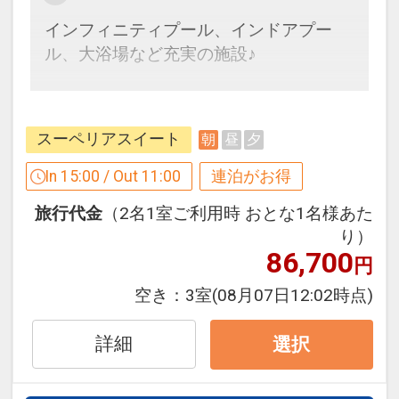
連泊するとお得！
インフィニティプール、インドアプー
連泊の場合、
ル、大浴場など充実の施設♪
１泊目より１泊につきおひとり様 ５００
円引
ここがポイント！
●朝食を昼食へ振替OK（予約制 フロント
※他の割引との併用はできません。
スーペリアスイート
朝
昼
夕
にて承っております。）※朝食付プラン
※割引適用後のご旅行代金は、カレンダ
対象
In 15:00 / Out 11:00
連泊がお得
ーからお進みいただいた後表示される
「空室照会結果確認画面」でご確認くだ
旅行代金
（2名1室ご利用時 おとな1名様あた
●ラウンジフリーフロー（限定メニュ
さい。
り）
ー）
※宿泊期間中すべての日において人数・
86,700
円
氏名・客室タイプ・食事条件・プラン同
●大浴場利用OK
空き：
3室
(08月07日12:02時点)
一であることが割引適用の条件となりま
す。
※旅行代金に含まれます。
詳細
選択
連泊ポイント（３連泊以上）
設定期間：2026年4月1日～2027年3月