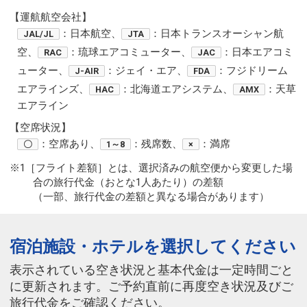
【運航航空会社】
：日本航空、
：日本トランスオーシャン航
JAL/JL
JTA
空、
：琉球エアコミューター、
：日本エアコミ
RAC
JAC
ューター、
：ジェイ・エア、
：フジドリーム
J-AIR
FDA
エアラインズ、
：北海道エアシステム、
：天草
HAC
AMX
エアライン
【空席状況】
：空席あり、
：残席数、
：満席
〇
1～8
×
※1［フライト差額］とは、選択済みの航空便から変更した場
合の旅行代金（おとな1人あたり）の差額
（一部、旅行代金の差額と異なる場合があります）
宿泊施設・ホテルを選択してください
表示されている空き状況と基本代金は一定時間ごと
に更新されます。ご予約直前に再度空き状況及びご
旅行代金をご確認ください。