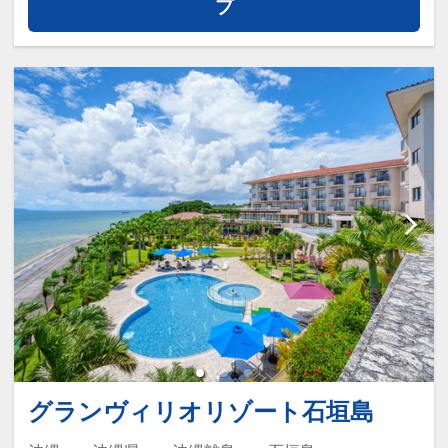
※営業時間や内容は予告なく変更となる
プ
営業期間 通年（予定）
場合があります。
営業時間
[3月1日～11月15日] 9:00～20:00
スプラッシュパーク（キッズ向け水遊び
[7月1日～10月31日] ナイトプール 20:00
エリア）のご案内
～23:00
★スプラッシュパーク
※20:00以降の遊泳は20歳以上に限らせ
石垣島最大級のウォータースライダー
ていただきます。
や、キッズの好奇心をくすぐる仕掛け満
※ナイトプールはTHE STAR BAR側の２
載の水遊びエリア。
面での営業とさせていただきます。
営業期間 2026年3月1日～11月15日
[11月16日～2月末]9:00～18:00営業時間
営業時間【スプラッシュパーク】9:00～
予定
18:00（7～8月：～19:00）
【キッズプール】9:00～20:00
★インドアプール
ウォータースライダー、深さ30cm・
※営業時間や内容は予告なく変更となる
60cmのお子様用エリアを備えたインド
場合があります。
グランヴィリオリゾート石垣島
アプール。
お天気に左右されず、気温・水温とも