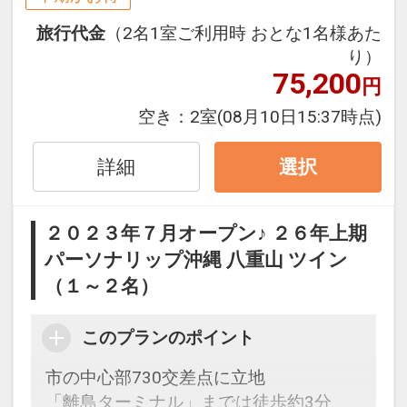
お得です！
旅行代金
（2名1室ご利用時 おとな1名様あた
※本プランは３０日前までの予約受付で
り）
す。２９日前以降の人数変更、おとな・
75,200
円
こどもの内訳変更はできません。
空き：
2室
(08月10日15:37時点)
大浴場のご案内
ゆったりとくつろげる大きな浴槽は、坪
詳細
選択
庭に植えられた八重山諸島に生息する豊
かな木々が照らし出され、幻想的な雰囲
２０２３年７月オープン♪ ２６年上期
気をご堪能いただけます。
パーソナリップ沖縄 八重山 ツイン
のんびりと湯につかり広々とした浴場で
（１～２名）
手足を伸ばし、落ち着きのある空間で寛
ぎのひとときをお過ごしください。
また、朝は5時30分から入浴可能ですの
このプランのポイント
でご出発前の朝風呂もお楽しみいただけ
市の中心部730交差点に立地
ます。
「離島ターミナル」までは徒歩約3分