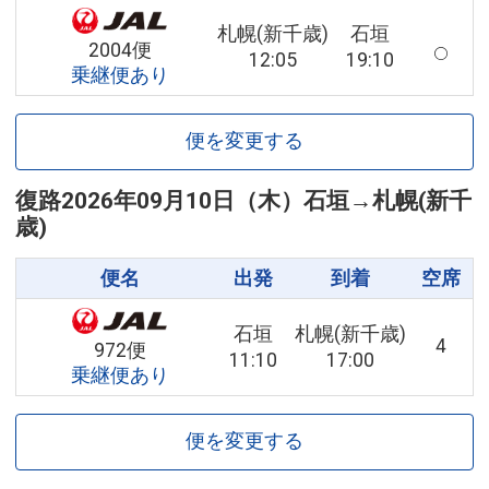
札幌(新千歳)
石垣
2004便
12:05
19:10
乗継便あり
便を変更する
復路
2026年09月10日（木）
石垣
→
札幌(新千
歳)
便名
出発
到着
空席
石垣
札幌(新千歳)
4
972便
11:10
17:00
乗継便あり
便を変更する