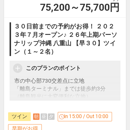
75,200～75,700
円
３０日前までの予約がお得！ ２０２
３年７月オープン♪ ２６年上期パーソ
ナリップ沖縄 八重山 【早３０】ツイ
ン（１～２名）
このプランのポイント
市の中心部730交差点に立地
「離島ターミナル」までは徒歩約3分
（離島観光に大変便利な立地）
ツイン
In 15:00 / Out 10:00
朝
昼
夕
早めのお申し込みがお得！【早３０】
早期予約限定！３０日前までのご予約が
早期がお得