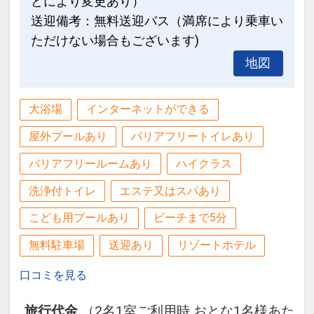
どにより変更あり）
送迎備考：無料送迎バス（満席により乗車い
ただけない場合もございます)
地図
大浴場
インターネットができる
屋外プールあり
バリアフリートイレあり
バリアフリールームあり
ハイクラス
洗浄付トイレ
エステ又はスパあり
こども用プールあり
ビーチまで5分
無料駐車場
送迎あり
リゾートホテル
口コミを見る
旅行代金
（2名1室ご利用時 おとな1名様あた