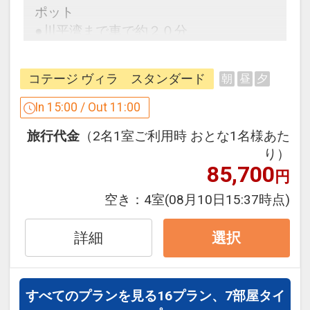
ポット
や、キッズの好奇心をくすぐる仕掛け満
●川平湾まで車で約２０分
載の水遊びエリア。
営業期間 2026年3月1日～11月15日
フサキビーチのご案内
営業時間【スプラッシュパーク】9:00～
コテージ ヴィラ スタンダード
朝
昼
夕
★フサキビーチ
18:00（7～8月：～19:00）
リゾートホテルで随一の美しい天然ビー
In 15:00 / Out 11:00
【キッズプール】9:00～20:00
チ。エメラルドグリーンの海には色とり
旅行代金
（2名1室ご利用時 おとな1名様あた
どりの熱帯魚が。
※営業時間や内容は予告なく変更となる
り）
営業期間 通年
場合があります。
85,700
円
営業時間
[夏季] 3月1日～10月31日 9:00～
空き：
4室
(08月10日15:37時点)
プールのご案内
17:30（6～9月：～18:30）
★ビーチサイドプール
[冬季] 11月～2月末 9:00～17:00
詳細
選択
フサキビーチに沿って配された、3つの
※マリンメニュー：冬季は前日までのご
レイヤーが美しい紺碧色のプール。デッ
予約
キチェアに寝そべってトロピカルカクテ
すべてのプランを見る
16プラン、7部屋タイ
ルを片手にリラックスタイム。