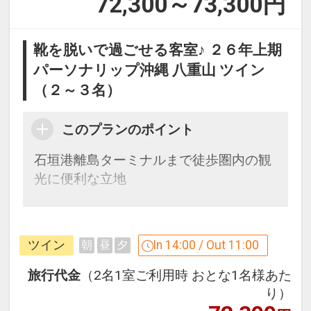
72,300～73,300
円
靴を脱いで過ごせる客室♪ ２６年上期
パーソナリップ沖縄 八重山 ツイン
（２～３名）
このプランのポイント
石垣港離島ターミナルまで徒歩圏内の観
光に便利な立地
ここがポイント！
●ロビーにウェルカムドリンクをご用意
ツイン
In 14:00 / Out 11:00
朝
昼
夕
（１４：００～２３：００／セルフサー
ビス）
旅行代金
（2名1室ご利用時 おとな1名様あた
●ロビーにウェルウェルカムアルコール
り）
（泡盛)をご用意（１４：００～２１：０