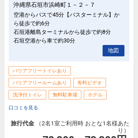
当プランでは、自然環境及びお客様のプ
ホテルHPのインフォーメーションにて
沖縄県石垣市浜崎町１－２－７
ライバシーに配慮した取り組みとして、
ご案内しておりますのでご予約の際には
空港からバスで45分【バスターミナル】か
滞在中のお部屋清掃はタオル交換とゴミ
ご参考にされてください。
ら徒歩で約6分
の回収のみとさせていただくプランとな
-------------------------------------------------
石垣港離島ターミナルから徒歩で約8分
っております。
-------------------------------------------------
石垣空港から車で約30分
滞在中の清掃をご希望の場合は有料にて
--------
地図
承ります。（１回あたり３，０００円）
設定期間：2024年4月8日～2027年5月
設定期間：2026年4月1日～2026年11月
31日
バリアフリートイレあり
30日
インターネットコース番号：DP-2-
バリアフリールームあり
有料ビデオ
インターネットコース番号：DP-1-
200000020726
17266659
洗浄付トイレ
無料駐車場
ホテル
口コミを見る
旅行代金
（2名1室ご利用時 おとな1名様あた
り）