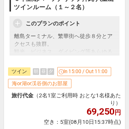
ツインルーム（１～２名）
このプランのポイント
離島ターミナル、繁華街へ徒歩８分とア
クセスも抜群。
観光、ビジネス、ダイビング等あらゆる
シーンに最適です♪
ツイン
In 15:00 / Out 11:00
朝
昼
夕
ホテルのご案内
・石垣空港から車で約４０分、駐車場有
海or湖or渓谷側のお部屋
（２０台・有料・予約不可先着順 満車の
旅行代金
（2名1室ご利用時 おとな1名様あた
場合は近隣有料駐車場などをご利用くだ
り）
さい）
69,250
円
・バスターミナル、離島ターミナル徒歩
約７分、商店街なども徒歩圏内、石垣・
空き：
5室
(08月10日15:37時点)