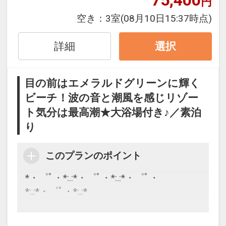
75,400
円
打ち際にお魚の姿も。
空き：
3室
(08月10日15:37時点)
●ガーデンプール ※季節営業
ご宿泊のお客様専用のガーデンプール。
詳細
選択
お子様用プールも隣接。
パラソルの下で読書やお昼寝も。何もし
目の前はエメラルドグリーンに輝く
ない贅沢をどうぞ。
ビーチ！波の音と潮風を感じリゾー
ト気分は最高潮★大浴場付き♪／素泊
り
このプランのポイント
*・゜ﾟ・*:.:*・゜ﾟ・*:.:*・゜ﾟ・
*:.:*・゜ﾟ・*:.:*
石垣島のエメラルドグリーンに輝く底地