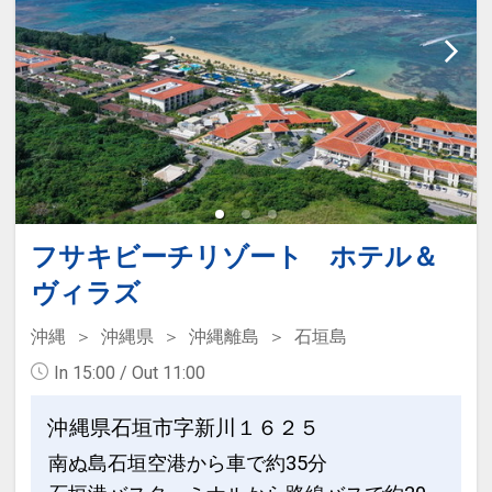
全室部屋の中では「靴を脱いで」素足で
お過ごしいただけます。自宅のように床
に座ってのんびりおくつろぎください。
●ワイドデスク
デスクで新聞を広げたり、仕事をした
り。幅があるからこそ、使いやすいワイ
ドデスクを全室完備。
フサキビーチリゾート ホテル＆
ヴィラズ
●独立洗面化粧台
バス・トイレとは別に洗面台を設置。鏡
沖縄
沖縄県
沖縄離島
石垣島
も大きく、ゆったりご利用になれます。
In 15:00 / Out 11:00
沖縄県石垣市字新川１６２５
設定期間：2026年4月1日～2026年11月
南ぬ島石垣空港から車で約35分
30日