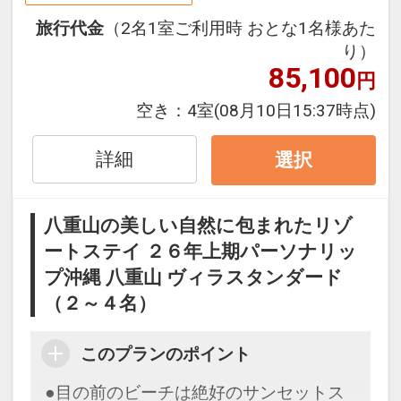
チ。エメラルドグリーンの海には色とり
旅行代金
（2名1室ご利用時 おとな1名様あた
どりの熱帯魚が。
り）
営業期間 通年
85,100
円
営業時間
[夏季] 3月1日～10月31日 9:00～
空き：
4室
(08月10日15:37時点)
17:30（6～9月：～18:30）
[冬季] 11月～2月末 9:00～17:00
詳細
選択
※マリンメニュー：冬季は前日までのご
予約
八重山の美しい自然に包まれたリゾ
ートステイ ２６年上期パーソナリッ
※営業時間や内容は予告なく変更となる
プ沖縄 八重山 ヴィラスタンダード
場合があります。
（２～４名）
スプラッシュパーク（キッズ向け水遊び
エリア）のご案内
このプランのポイント
★スプラッシュパーク
●目の前のビーチは絶好のサンセットス
石垣島最大級のウォータースライダー