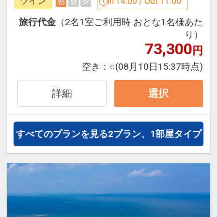
ツイン
In 14:00 / Out 11:00
朝
昼
夕
（１４：００～２３：００／セルフサー
●ワイドデスク
ビス）
旅行代金
（2名1室ご利用時 おとな1名様あた
デスクで新聞を広げたり、仕事をした
●ロビーにウェルウェルカムアルコール
り）
り。幅があるからこそ、使いやすいワイ
73,300
（泡盛)をご用意（１４：００～２１：
円
ドデスクを全室完備。
００／セルフサービス）
空き：
○
(08月10日15:37時点)
※大人の方のみ
●独立洗面化粧台
●ビーチ用バスタオルおひとり様１日１
詳細
選択
バス・トイレとは別に洗面台を設置。鏡
枚貸出ＯＫ
も大きく、ゆったりご利用になれます。
●ダイビングロッカー＆洗い場利用ＯＫ
（先着順／台数制限あり）
すべてのプランを見る
2プラン、1部屋タイプ
●レンタサイクル２時間利用ＯＫ（先着
設定期間：2026年4月1日～2026年11月
順／台数制限あり）
30日
インターネットコース番号：DP-1-
※旅行代金に含まれます。
17242158
客室のご案内
●靴を脱いで過ごせる客室