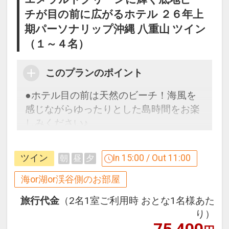
チが目の前に広がるホテル ２６年上
期パーソナリップ沖縄 八重山 ツイン
（１～４名）
このプランのポイント
●ホテル目の前は天然のビーチ！海風を
感じながらゆったりとした島時間をお楽
しみください♪
●小学生まで添い寝OK♪
ツイン
In 15:00 / Out 11:00
朝
昼
夕
ここがポイント！
●ビーチ
海or湖or渓谷側のお部屋
ホテルの目の前。お子様でも安心な波静
旅行代金
（2名1室ご利用時 おとな1名様あた
かで遠浅の白浜。
り）
国内有数水質の「天然ビーチ」には、波