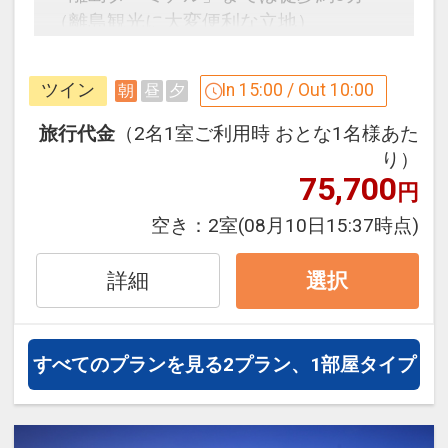
大浴場にはじんわりと汗をかいてリフレ
（離島観光に大変便利な立地）
ッシュできるミストサウナを併設してい
ます。
ツイン
In 15:00 / Out 10:00
朝
昼
夕
大浴場のご案内
利用時間
ゆったりとくつろげる大きな浴槽は、坪
旅行代金
（2名1室ご利用時 おとな1名様あた
14：00～22：00（最終入場21：30）
庭に植えられた八重山諸島に生息する豊
り）
5：30～9：30（最終入場9：00）
75,700
かな木々が照らし出され、幻想的な雰囲
円
気をご堪能いただけます。
※営業時間や内容などが変更となる場合
空き：
2室
(08月10日15:37時点)
のんびりと湯につかり広々とした浴場で
がございます。
手足を伸ばし、落ち着きのある空間で寛
詳細
選択
ぎのひとときをお過ごしください。
また、朝は5時30分から入浴可能ですの
設定期間：2026年4月1日～2026年11月
でご出発前の朝風呂もお楽しみいただけ
30日
すべてのプランを見る
2プラン、1部屋タイプ
ます。
インターネットコース番号：DP-1-
大浴場にはじんわりと汗をかいてリフレ
17266944
ッシュできるミストサウナを併設してい