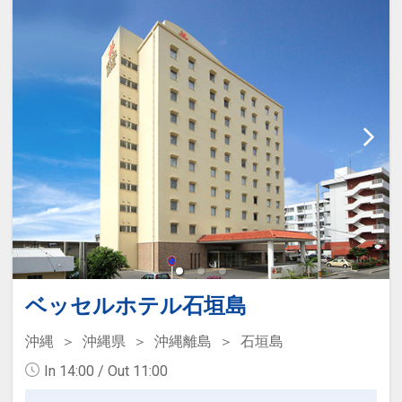
●小学生まで添い寝OK
OK（先着順）
※朝食代は別途現地にてお支払いくださ
○滞在中“星座盤レンタル”（代金不要）
い。（朝食付プランの場合）
○駐車場利用OK（代金不要）
※旅行代金に含まれます。
■その他
当日チェックイン前のご到着でもお荷物
お子様ポイント
をお預かり致します。
●ベビーカー・ベビーベッド貸出OK(数に
限りがございます)
-------------------------------------------------
※ご予約時に「お問合せ・ご要望等メ
-------------------------------------------------
モ」欄、またはご予約後「マイページ」
--------
にご希望の品・数量をご記入ください。
■大型団体及び修学旅行ご利用日程につ
ベッセルホテル石垣島
いて
※旅行代金に含まれます。
日によっては大型団体及び修学旅行での
沖縄
沖縄県
沖縄離島
石垣島
団体様のご予約がありレストランサービ
In 14:00 / Out 11:00
連泊時の清掃について
スの一部を変更する場合がございます。