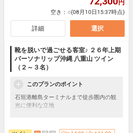
72,300
円
０／セルフサービス）
空き：
○
(08月10日15:37時点)
※大人の方のみ
●ビーチ用バスタオルおひとり様１日１
詳細
選択
枚貸出ＯＫ
●ダイビングロッカー＆洗い場利用ＯＫ
（先着順／台数制限あり）
靴を脱いで過ごせる客室♪ ２６年上期
●レンタサイクル２時間利用ＯＫ（先着
パーソナリップ沖縄 八重山 ツイン
順／台数制限あり）
（２～３名）
※旅行代金に含まれます。
このプランのポイント
客室のご案内
石垣港離島ターミナルまで徒歩圏内の観
●靴を脱いで過ごせる客室
光に便利な立地
全室部屋の中では「靴を脱いで」素足で
お過ごしいただけます。自宅のように床
ここがポイント！
に座ってのんびりおくつろぎください。
●ロビーにウェルカムドリンクをご用意