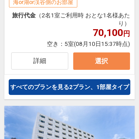
・石垣空港から車で約４０分、駐車場有
海or湖or渓谷側のお部屋
（２０台・有料・予約不可先着順 満車の
旅行代金
（2名1室ご利用時 おとな1名様あた
場合は近隣有料駐車場などをご利用くだ
り）
さい）
70,100
円
・バスターミナル、離島ターミナル徒歩
約７分、商店街なども徒歩圏内、石垣・
空き：
5室
(08月10日15:37時点)
八重山離島めぐりに大変便利
・コンビニも目の前、飲食店も周辺にあ
詳細
選択
り便利な立地
すべてのプランを見る
2プラン、1部屋タイプ
設定期間：2026年4月1日～2026年11月
30日
インターネットコース番号：DP-1-
17240758