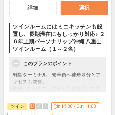
八重山離島めぐりに大変便利
・コンビニも目の前、飲食店も周辺にあ
詳細
選択
り便利な立地
ツインルームにはミニキッチンも設
置し、長期滞在にもしっかり対応♪ ２
設定期間：2026年4月1日～2026年11月
６年上期パーソナリップ沖縄 八重山
30日
インターネットコース番号：DP-1-
ツインルーム（１～２名）
17240758
このプランのポイント
離島ターミナル、繁華街へ徒歩８分とア
クセスも抜群。
観光、ビジネス、ダイビング等あらゆる
シーンに最適です♪
ツイン
In 15:00 / Out 11:00
朝
昼
夕
ホテルのご案内