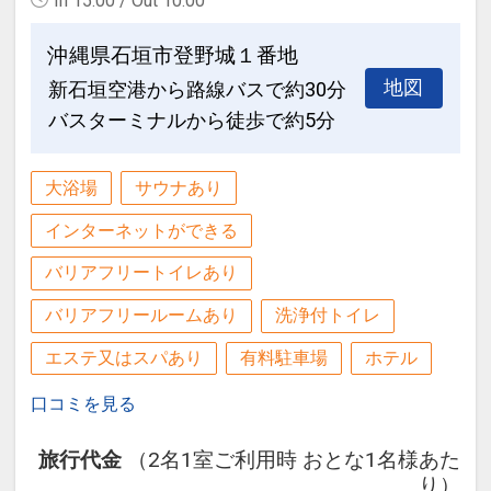
In 15:00 / Out 10:00
沖縄県石垣市登野城１番地
地図
新石垣空港から路線バスで約30分
バスターミナルから徒歩で約5分
大浴場
サウナあり
インターネットができる
バリアフリートイレあり
バリアフリールームあり
洗浄付トイレ
エステ又はスパあり
有料駐車場
ホテル
口コミを見る
旅行代金
（2名1室ご利用時 おとな1名様あた
り）