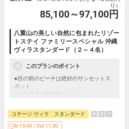
り）
85,100～97,100
円
八重山の美しい自然に包まれたリゾー
トステイ ファミリースペシャル 沖縄
ヴィラスタンダード（２～４名）
このプランのポイント
●目の前のビーチは絶好のサンセットス
ポット
●川平湾まで車で約２０分
フサキビーチのご案内
コテージ ヴィラ スタンダード
朝
昼
夕
★フサキビーチ
リゾートホテルで随一の美しい天然ビー
In 15:00 / Out 11:00