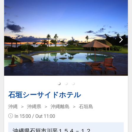
ます。
利用時間
14：00～22：00（最終入場21：30）
5：30～9：30（最終入場9：00）
※営業時間や内容などが変更となる場合
がございます。
設定期間：2026年4月1日～2026年11月
30日
石垣シーサイドホテル
インターネットコース番号：DP-1-
17266942
沖縄
沖縄県
沖縄離島
石垣島
In 15:00 / Out 11:00
沖縄県石垣市川平１５４－１２