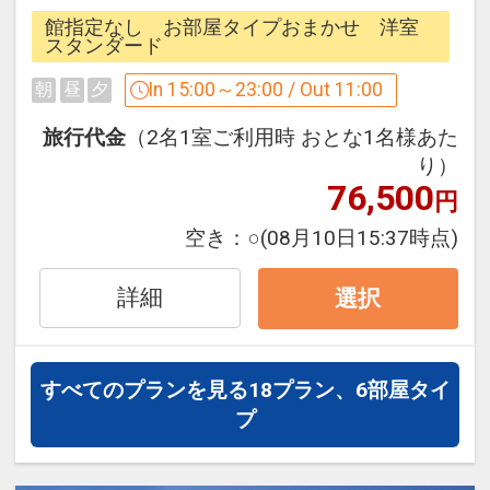
ビーチに向かって建つリゾートホテル
館指定なし お部屋タイプおまかせ 洋室
客室は海に面し、窓から波の音と潮風が
スタンダード
●大浴場
流れ込みます。
In 15:00～23:00 / Out 11:00
朝
昼
夕
ご宿泊のお客様専用の海を見下ろす大浴
目の前に広がる底地ビーチではお子様か
場。
ら楽しめるマリンアクティビティも充
旅行代金
（2名1室ご利用時 おとな1名様あた
【場所】 てぃーだ館 ２階
実！
り）
76,500
【営業時間】 ６：００～９：００／１
潮風を感じながらグランドゴルフも楽し
円
４：００～２３：００
めます。
空き：
○
(08月10日15:37時点)
夜は満天の星空に天の川が見えるかも！
詳細
選択
ホテルポイント
*・゜ﾟ・*:.:*・゜ﾟ・*:.:*・゜ﾟ・
●滞在中、「ガーデンプール」のご利用
*:.:*・゜ﾟ・*:.:*
可能（代金不要）
すべてのプランを見る
18プラン、6部屋タイ
※利用期間：３／１～１／３１
▼ココがポイント!
プ
●大浴場のご利用OK（代金不要）
○ガーデンプール利用OK※メンテナンス
●星座盤レンタル貸出可能（代金不要／
期間を除く
数量限定）
○ビーチパラソル＆デッキチェア利用