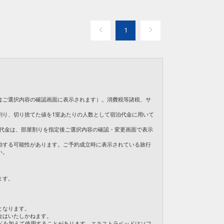
換とごみ回収のみとなります。４日ごとに通常清掃を
1
0日
62
はご選択内容の確認画面に表示されます）。消費税等諸税、サ
割り、切り捨てた値を1室あたりの人数として宿泊代金に用いて
。ご旅行代金は、部屋割りを指定後ご選択内容の確認・変更画面で表示
動する可能性があります。ご予約成立時に表示されている旅行
い。
ます。
となります。
金はいたしかねます。
ドを加えて使用することがあります。エキストラベッドはソフ