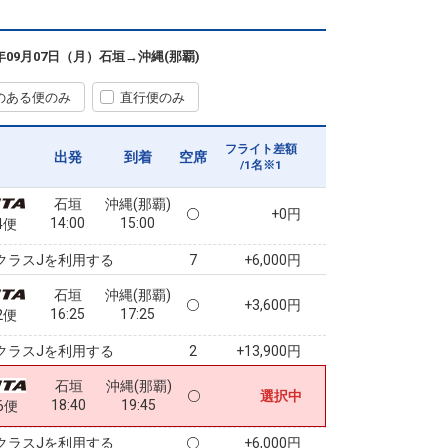
石垣
沖縄(那覇)
+0円
11:15
12:20
8便
6年09月07日（月）
石垣
→
沖縄(那覇)
クラスJを利用する
+13,900円
3
のある便のみ
直行便のみ
石垣
沖縄(那覇)
+0円
13:00
14:05
2便
フライト差額
出発
到着
空席
/1名※1
クラスJを利用する
+6,000円
石垣
沖縄(那覇)
+0円
14:00
15:00
4便
クラスJを利用する
+6,000円
7
石垣
沖縄(那覇)
+3,600円
16:25
17:25
2便
クラスJを利用する
+13,900円
2
石垣
沖縄(那覇)
選択中
18:40
19:45
6便
クラスJを利用する
+6,000円