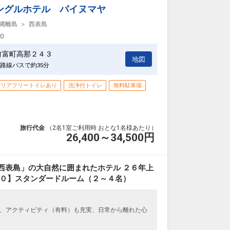
ングルホテル パイヌマヤ
縄離島
西表島
00
竹富町高那２４３
地図
路線バスで約35分
バリアフリートイレあり
洗浄付トイレ
無料駐車場
旅行代金
（2名1室ご利用時 おとな1名様あたり）
26,400～34,500
円
西表島」の大自然に囲まれたホテル ２６年上
３０】スタンダードルーム（２～４名）
、アクティビティ（有料）も充実、日常から離れた心