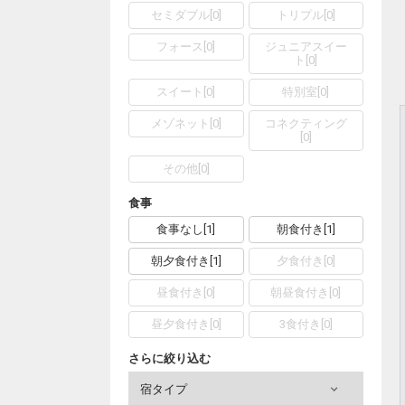
セミダブル
[
0
]
トリプル
[
0
]
フォース
[
0
]
ジュニアスイー
ト
[
0
]
スイート
[
0
]
特別室
[
0
]
メゾネット
[
0
]
コネクティング
[
0
]
その他
[
0
]
食事
食事なし
[
1
]
朝食付き
[
1
]
朝夕食付き
[
1
]
夕食付き
[
0
]
昼食付き
[
0
]
朝昼食付き
[
0
]
昼夕食付き
[
0
]
3食付き
[
0
]
さらに絞り込む
宿タイプ