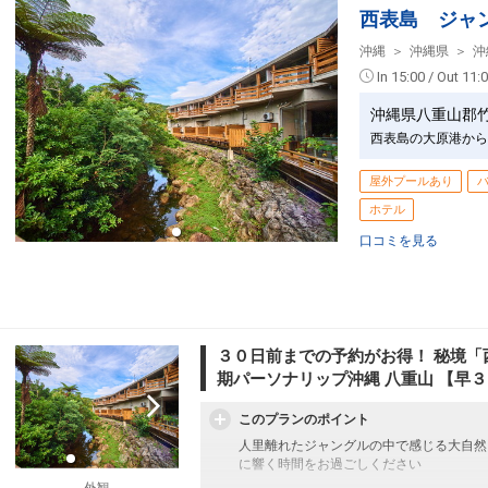
西表島 ジャ
沖縄
沖縄県
沖
In 15:00 / Out 11:
沖縄県八重山郡
西表島の大原港から
屋外プールあり
ホテル
口コミを見る
３０日前までの予約がお得！ 秘境「
期パーソナリップ沖縄 八重山 【早
このプランのポイント
人里離れたジャングルの中で感じる大自然
に響く時間をお過ごしください
外観