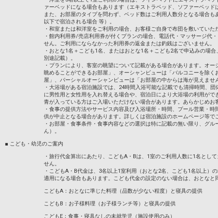
ァーベッドになる場合もあります（エキストラベッド、ソファーベッド
また、お部屋のタイプを問わず、ベッド数はご利用人数分となる場合も
以下で宿泊される場合 等）。
・和室または和洋室をご利用の場合、お客様ご自身で布団を敷いていた
・館内利用券/売店利用券が付くプランの場合、電話代・マッサージ代
せん。ご利用にならなかった利用券の返金または釣銭はございません。
・おとな1名＋こども1名、またはおとな1名＋こども2名で申込みの場
別途記載）。
・プランにより、客室の眺望について記載がある場合があります。オー
眺めることができるお部屋」、オーシャンビューは「バルコニーを除く
屋」、パーシャルオーシャンビューは「お部屋の中からは海が見えませ
・大浴場がある宿泊施設では、24時間入浴可能な記載でも清掃時間、団
に男性用と女性用を入れ替える場合や、宿泊日により大浴場の利用がで
青が入っている方はご入場いただけない場合があります。あらかじめお
・食事の提供方法やサービス内容及び入浴場所・時間、プール営業・時
供が中止となる場合があります。詳しくは宿泊施設のホームページ等で
・お部屋・食事条件・食事内容などの選択は特に記載の無い限り、グル
ん）。
■ こども・幼児のご案内
・旅行代金算出にあたり、こどもA・Bは、1室のご利用人数に1名とし
せん。
・こどもA・B代金は、3名以上1室利用（おとな2名、こども1名以上）
適用になる場合もあります。こども代金の設定のない場合は、おとなと
こどもA：おとなに準じた料理（品数が少ない程度）と寝具の提供
こどもB：お子様料理（お子様ランチ等）と寝具の提供
こどもE：食事・寝具なしの未就学児（施設使用のみ）