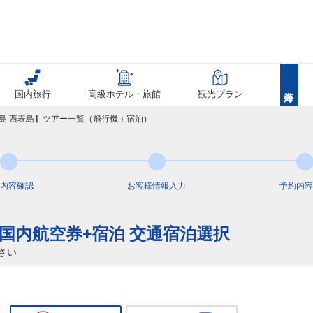
国内旅行
高級ホテル・旅館
観光プラン
離島 西表島】ツアー一覧（飛行機＋宿泊）
内容
確認
お客様情報
入力
予約内容
き 国内航空券+宿泊 交通宿泊選択
さい
60