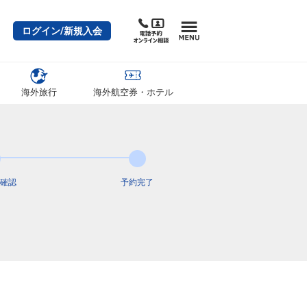
ログイン/新規入会
海外旅行
海外航空券・ホテル
確認
予約完了
石垣
沖縄(那覇)
+0円
08:55
10:00
0便
クラスJを利用する
+6,000円
6