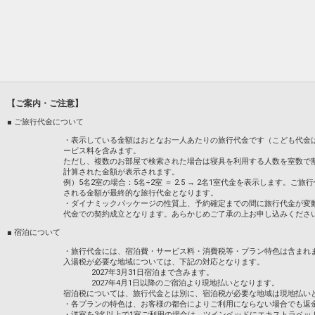
連泊の場合、滞在中の客室清掃はタオル交
行います。
設定期間：2026年4月1日～2026年11月3
インターネットコース番号：DP-1-172422
【ご案内・ご注意】
■ ご旅行代金について
・表示している金額はおとなお一人あたりの旅行代金です（こども代金
ービス料を含みます。
ただし、複数のお部屋で検索された場合は寝具を利用する人数を室数で
計算された金額が表示されます。
例）5名2室の場合：5名÷2室 ＝ 2.5 → 2名1室代金を表示します
される金額が最終的な旅行代金となります。
・ダイナミックパッケージの性質上、予約確定までの間に旅行代金が変
代金での契約成立となります。あらかじめご了承の上お申し込みくださ
■ 宿泊について
・旅行代金には、宿泊費・サービス料・消費税等・プラン特色は含まれ
入湯税が必要な地域については、下記の対応となります。
2027年3月31日宿泊まで含みます。
2027年4月1日以降のご宿泊より現地払いとなります。
宿泊税については、旅行代金とは別に、宿泊税が必要な地域は現地払い
・各プランの特色は、お客様の都合によりご利用にならない場合でも返
・洋室を3名以上で1室ご利用の場合は、ツインベッドにエキストラベッ