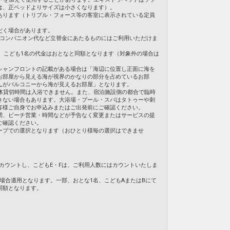
は、正ベッドよりサイズは小さくなります）。
あります（トリプル・フォース等の客室に表示されている定員
だく場合があります。
・コンパニオン代など立替金にあたるものにはご利用いただけま
合、こども1名の代金はおとなと同額となります（対象外の場合は
シャンフロントの記載がある場合は「海辺に位置し正面に海を
お部屋から見える海が視界のかなりの部分を占めているお部
んがバルコニーから海が見えるお部屋」となります。
体貸切時間は入浴できません。また、宿泊施設側の都合で臨時
きない場合もあります。大浴場・プール・スパはタトゥーや刺
客様ご自身でお申込みまたはご出発前にご確認ください。
間、ビーチ営業・時間などが予告なく変更またはサービスの提
ご確認ください。
ープでの選択となります（おひとり様毎の選択はできませ
てカウントし、こどもE・Fは、ご利用人数にはカウントいたしま
の場合適用となります。一部、おとな1名、こどもAまたはBにて
同額となります。