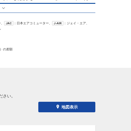
る
ー、
：日本エアコミューター、
：ジェイ・エア、
JAC
J-AIR
ン
）の差額
ださい。
地図表示