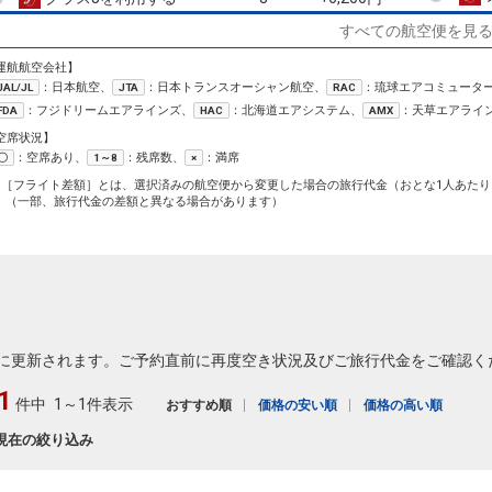
すべての航空便を見
沖縄(那覇)
石垣
+0円
14:45
15:45
617便
運航航空会社】
：日本航空、
：日本トランスオーシャン航空、
：琉球エアコミュータ
JAL/JL
JTA
RAC
クラスJを利用する
+6,200円
：フジドリームエアラインズ、
：北海道エアシステム、
：天草エアライ
FDA
HAC
AMX
沖縄(那覇)
石垣
空席状況】
3
+19,100円
17:00
18:00
621便
：空席あり、
：残席数、
：満席
〇
1～8
×
1［フライト差額］とは、選択済みの航空便から変更した場合の旅行代金（おとな1人あたり
クラスJを利用する
+6,200円
4
（一部、旅行代金の差額と異なる場合があります）
沖縄(那覇)
石垣
+32,700円
18:10
19:10
625便
クラスJを利用する
+6,200円
6
に更新されます。ご予約直前に再度空き状況及びご旅行代金をご確認く
1
件中
1～1件表示
おすすめ順
価格の安い順
価格の高い順
現在の絞り込み