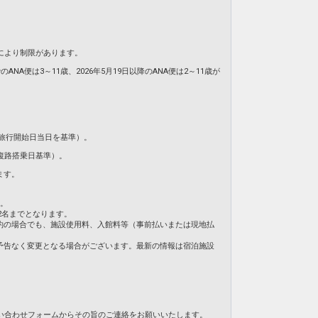
により制限があります。
NA便は3～11歳、2026年5月19日以降のANA便は2～11歳が
旅行開始日当日を基準）。
復路搭乗日基準）。
ます。
ん。
2名までとなります。
約の場合でも、施設使用料、入館料等（事前払いまたは現地払
予告なく変更となる場合がございます。最新の情報は宿泊施設
い合わせフォームからその旨のご連絡をお願いいたします。