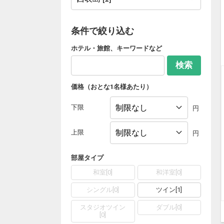
条件で絞り込む
ホテル・旅館、キーワードなど
検索
価格（おとな1名様あたり）
下限
円
上限
円
部屋タイプ
和室
[
0
]
和洋室
[
0
]
シングル
[
0
]
ツイン
[
1
]
スタジオツイン
ダブル
[
0
]
[
0
]