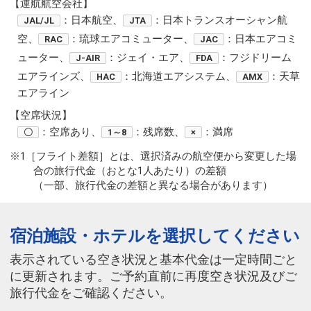
【運航航空会社】
：日本航空、
：日本トランスオーシャン航
JAL/JL
JTA
空、
：琉球エアコミューター、
：日本エアコミ
RAC
JAC
ューター、
：ジェイ・エア、
：フジドリーム
J-AIR
FDA
エアラインズ、
：北海道エアシステム、
：天草
HAC
AMX
エアライン
【空席状況】
：空席あり、
：残席数、
：満席
〇
1～8
×
※1［フライト差額］とは、選択済みの航空便から変更した場
合の旅行代金（おとな1人あたり）の差額
（一部、旅行代金の差額と異なる場合があります）
宿泊施設・ホテルを選択してください
表示されている空き状況と基本代金は一定時間ごと
に更新されます。ご予約直前に再度空き状況及びご
旅行代金をご確認ください。