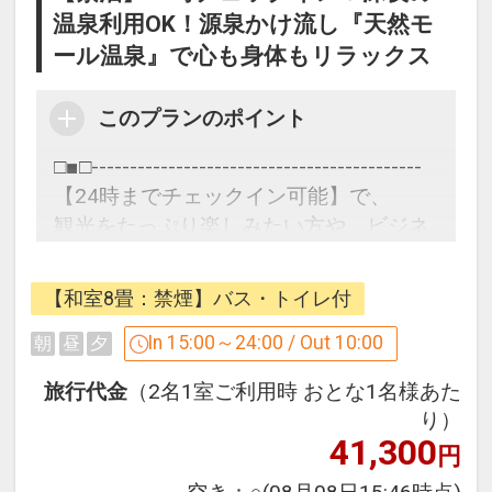
温泉利用OK！源泉かけ流し『天然モ
ール温泉』で心も身体もリラックス
このプランのポイント
□■□-------------------------------------------
【24時までチェックイン可能】で、
観光をたっぷり楽しみたい方や、ビジネ
ス利用にもおすすめ！
世界でも珍しい『源泉かけ流しモール温
【和室8畳：禁煙】バス・トイレ付
泉』で、疲れを癒す十勝旅！
--------------------------------------------□■□
In 15:00～24:00 / Out 10:00
朝
昼
夕
旅行代金
（2名1室ご利用時 おとな1名様あた
■-大浴場-■
り）
＜北海道遺産認定！＞
41,300
円
とろとろ泉質の「源泉かけ流し天然モー