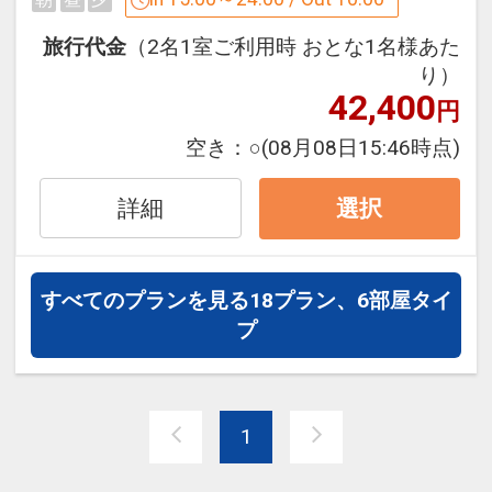
--------------------------------------------□■□
全体面積は400ヘクタール以上の広大な
面積を誇る自然環境体感型公園
旅行代金
（2名1室ご利用時 おとな1名様あた
■-大浴場-■
美味しい空気と水により稀少な野鳥や魚
り）
＜北海道遺産認定！＞
42,400
類を間近で観察することができます
円
とろとろ泉質の「源泉かけ流し天然モー
・十勝が丘公園（車で3分）
空き：
○
(08月08日15:46時点)
ル温泉」でお肌ツルツル！
直径18メートルの大きな花時計「ハナッ
夜には露天風呂で、満点の星空を眺める
ク」がシンボル
詳細
のもおすすめです！
選択
冬には光と音が織り成す幻想的なイルミ
遅い時間にも開放しておりますので、お
ネーション「彩凛華」が開催されます
好きなタイミングでご利用ください♪
すべてのプランを見る
18プラン、6部屋タイ
設定期間：2023年6月13日～2027年5月
［時間］チェックイン～翌朝9：00
プ
31日
※午前2:00～3:00は男女浴場入替えの
インターネットコース番号：DP-2-
為、ご入浴いただけません
200000025260
1
■-周辺観光-■
・道の駅 ガーデンスパ十勝川温泉（徒歩