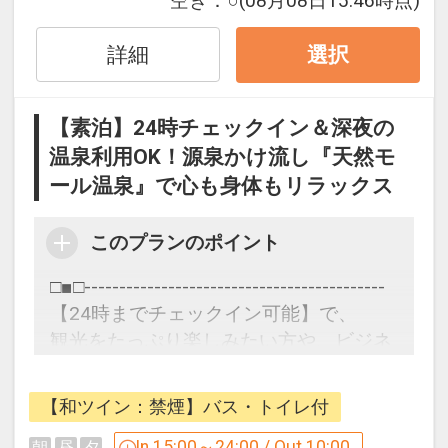
空き：
○
(08月08日15:46時点)
ル温泉」でお肌ツルツル！
夜には露天風呂で、満点の星空を眺める
詳細
のもおすすめです！
選択
遅い時間にも開放しておりますので、お
好きなタイミングでご利用ください♪
【素泊】24時チェックイン＆深夜の
温泉利用OK！源泉かけ流し『天然モ
［時間］チェックイン～翌朝9：00
ール温泉』で心も身体もリラックス
※午前2:00～3:00は男女浴場入替えの
為、ご入浴いただけません
このプランのポイント
■-周辺観光-■
□■□-------------------------------------------
・道の駅 ガーデンスパ十勝川温泉（徒歩
【24時までチェックイン可能】で、
1分）
観光をたっぷり楽しみたい方や、ビジネ
マルシェ、体験工房、4つの飲食店が集
ス利用にもおすすめ！
まる十勝を味わう癒しの施設
世界でも珍しい『源泉かけ流しモール温
・北海道立十勝エコロジーパーク（車で
【和ツイン：禁煙】バス・トイレ付
泉』で、疲れを癒す十勝旅！
3分）
In 15:00～24:00 / Out 10:00
朝
昼
夕