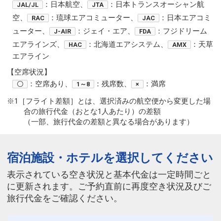
：日本航空、
：日本トランスオーシャン航
JAL/JL
JTA
空、
：琉球エアコミューター、
：日本エアコミ
RAC
JAC
ューター、
：ジェイ・エア、
：フジドリーム
J-AIR
FDA
エアラインズ、
：北海道エアシステム、
：天草
HAC
AMX
エアライン
【空席状況】
：空席あり、
：残席数、
：満席
〇
1～8
×
※1［フライト差額］とは、選択済みの航空便から変更した場
合の旅行代金（おとな1人あたり）の差額
（一部、旅行代金の差額と異なる場合があります）
宿泊施設・ホテルを選択してください
表示されている空き状況と基本代金は一定時間ごと
に更新されます。ご予約直前に再度空き状況及びご
旅行代金をご確認ください。