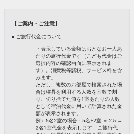
1分）
マルシェ、体験工房、4つの飲食店が集
まる十勝を味わう癒しの施設
【ご案内・ご注意】
・北海道立十勝エコロジーパーク（車で
3分）
■ ご旅行代金について
全体面積は400ヘクタール以上の広大な
・表示している金額はおとなお一人あ
面積を誇る自然環境体感型公園
たりの旅行代金です（こども代金はご
美味しい空気と水により稀少な野鳥や魚
選択内容の確認画面に表示されま
類を間近で観察することができます
す）。消費税等諸税、サービス料を含
・十勝が丘公園（車で3分）
みます。
直径18メートルの大きな花時計「ハナッ
ただし、複数のお部屋で検索された場
合は寝具を利用する人数を室数で割
ク」がシンボル
り、切り捨てた値を1室あたりの人数
冬には光と音が織り成す幻想的なイルミ
として宿泊代金に用いて計算された金
ネーション「彩凛華」が開催されます
額が表示されます。
例）5名2室の場合：5名÷2室 ＝ 2.5 →
設定期間：2023年6月13日～2027年5月
2名1室代金を表示します。ご旅行代
31日