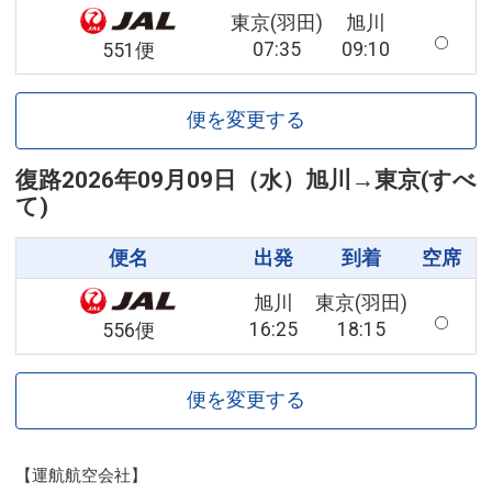
東京(羽田)
旭川
07:35
09:10
551便
便を変更する
復路
2026年09月09日（水）
旭川
→
東京(すべ
て)
便名
出発
到着
空席
旭川
東京(羽田)
16:25
18:15
556便
便を変更する
【運航航空会社】