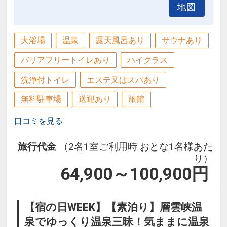
地図
大浴場
温泉
露天風呂あり
サウナあり
バリアフリートイレあり
ハイクラス
洗浄付トイレ
エステ又はスパあり
無料駐車場
送迎あり
旅館
口コミを見る
旅行代金
（2名1室ご利用時 おとな1名様あた
り）
64,900～100,900
円
【宿の日WEEK】【素泊り】層雲峡温
泉でゆっくり温泉三昧！気ままに温泉