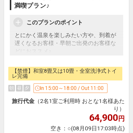
満喫プラン♪
このプランのポイント
とにかく温泉を楽しみたい方や、到着が
遅くなるお客様・早朝ご出発のお客様な
どにおススメ♪
お手頃な素泊りプランで当館自慢の温泉
【禁煙】和室8畳又は10畳・全室洗浄式トイ
をお楽しみください。
レ完備
In 15:00～18:00 / Out 11:00
朝
昼
夕
※こちらのプランはお食事が付いており
ません。
旅行代金
（2名1室ご利用時 おとな1名様あた
※当日に夕食・朝食を希望の場合は、フ
り）
64,900
ロントまでお声掛けください。
円
夕食6，500円、朝食2，500円となりま
空き：
○
(08月09日17:03時点)
す。