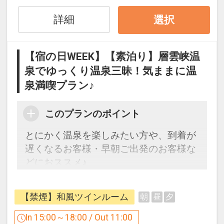
※夕食・朝食は、ご予約状況によりお受
詳細
選択
けできない場合がございます。事前にご
予約等をお願い致します。
【宿の日WEEK】【素泊り】層雲峡温
※ホテルの中には「居酒屋・大雪茶屋」
泉でゆっくり温泉三昧！気ままに温
がございます。
泉満喫プラン♪
ラーメン・焼き鳥・丼もの・一品料理な
どご用意しております。
このプランのポイント
営業時間 19:00～0:00(ラストオーダー
23:30）
とにかく温泉を楽しみたい方や、到着が
遅くなるお客様・早朝ご出発のお客様な
【大浴場】
どにおススメ♪
大雪連山の太古のエネルギーが湧出す
る、単純硫黄泉が当ホテルの自慢の湯。
お手頃な素泊りプランで当館自慢の温泉
【禁煙】和風ツインルーム
朝
昼
夕
温もりと、景観と、爽快さをテーマにし
をお楽しみください。
つらえた、趣き豊かな3つのお風呂をお
In 15:00～18:00 / Out 11:00