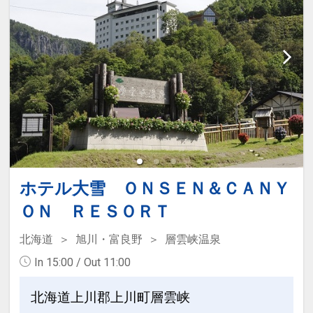
ホテル大雪 ＯＮＳＥＮ＆ＣＡＮＹ
ＯＮ ＲＥＳＯＲＴ
北海道
旭川・富良野
層雲峡温泉
In 15:00 / Out 11:00
北海道上川郡上川町層雲峡