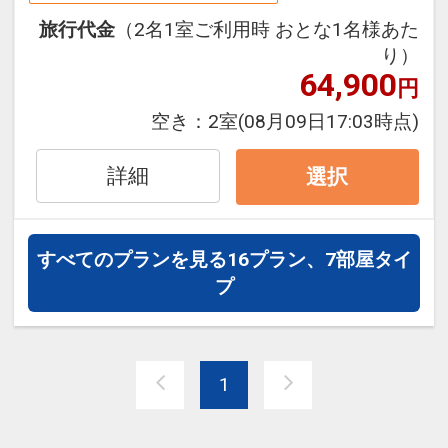
楽しみいただけます。
※こちらのプランはお食事が付いており
旅行代金
（2名1室ご利用時 おとな1名様あた
大雪の湯（天望大浴場）は最上階にあ
ません。
り）
り、温泉街、石狩川が一望でき、
※当日に夕食・朝食を希望の場合は、フ
64,900
円
天華の湯（峡谷風呂） では、大雪山黒岳
ロントまでお声掛けください。
が一望できます。
夕食6，500円、朝食2，500円となりま
空き：
2室
(08月09日17:03時点)
す。
※夕食・朝食は、ご予約状況によりお受
詳細
選択
※本プランは個人利用のお客様対象。再
けできない場合がございます。事前にご
販、転売目的のご予約不可
予約等をお願い致します。
すべてのプランを見る
16プラン、7部屋タイ
設定期間：2026年8月20日～2026年12
※ホテルの中には「居酒屋・大雪茶屋」
プ
月25日
がございます。
インターネットコース番号：DP-2-
ラーメン・焼き鳥・丼もの・一品料理な
200000045353
どご用意しております。
1
営業時間 19:00～0:00(ラストオーダー
23:30）