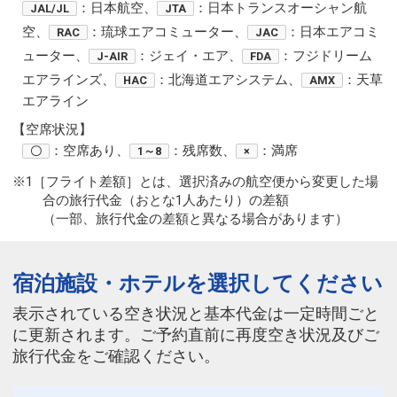
：日本航空、
：日本トランスオーシャン航
JAL/JL
JTA
空、
：琉球エアコミューター、
：日本エアコミ
RAC
JAC
ューター、
：ジェイ・エア、
：フジドリーム
J-AIR
FDA
エアラインズ、
：北海道エアシステム、
：天草
HAC
AMX
エアライン
【空席状況】
：空席あり、
：残席数、
：満席
〇
1～8
×
※1［フライト差額］とは、選択済みの航空便から変更した場
合の旅行代金（おとな1人あたり）の差額
（一部、旅行代金の差額と異なる場合があります）
宿泊施設・ホテルを選択してください
表示されている空き状況と基本代金は一定時間ごと
に更新されます。ご予約直前に再度空き状況及びご
旅行代金をご確認ください。