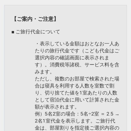
【大浴場】
大雪連山の太古のエネルギーが湧出す
【ご案内・ご注意】
る、単純硫黄泉が当ホテルの自慢の湯。
温もりと、景観と、爽快さをテーマにし
■ ご旅行代金について
つらえた、趣き豊かな3つのお風呂をお
・表示している金額はおとなお一人あ
楽しみいただけます。
たりの旅行代金です（こども代金はご
大雪の湯（天望大浴場）は最上階にあ
選択内容の確認画面に表示されま
り、温泉街、石狩川が一望でき、
す）。消費税等諸税、サービス料を含
天華の湯（峡谷風呂） では、大雪山黒岳
みます。
が一望できます。
ただし、複数のお部屋で検索された場
合は寝具を利用する人数を室数で割
り、切り捨てた値を1室あたりの人数
として宿泊代金に用いて計算された金
※本プランは個人利用のお客様対象。再
額が表示されます。
販、転売目的のご予約不可
例）5名2室の場合：5名÷2室 ＝ 2.5 →
2名1室代金を表示します。ご旅行代
設定期間：2026年8月20日～2026年12
金は、部屋割りを指定後ご選択内容の