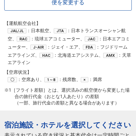
便を変更する
【運航航空会社】
：日本航空、
：日本トランスオーシャン航
JAL/JL
JTA
空、
：琉球エアコミューター、
：日本エアコミ
RAC
JAC
ューター、
：ジェイ・エア、
：フジドリーム
J-AIR
FDA
エアラインズ、
：北海道エアシステム、
：天草
HAC
AMX
エアライン
【空席状況】
：空席あり、
：残席数、
：満席
〇
1～8
×
※1［フライト差額］とは、選択済みの航空便から変更した場
合の旅行代金（おとな1人あたり）の差額
（一部、旅行代金の差額と異なる場合があります）
宿泊施設・ホテルを選択してください
表示されている空き状況と基本代金は一定時間ごと