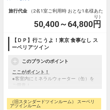
旅行代金
（2名1室ご利用時 おとな1名様あた
り）
50,400～64,800
円
【ＤＰ】行こうよ！東京 食事なし ス
ーペリアツイン
このプランのポイント
ここがポイント！
●客室内にミネラルウォーター（缶）を
ご用意！
●滞在中大浴場をご利用いただけます。
※上記内容は状況により変更となる場合
（旧スタンダードツインルーム） スーペリ
がございます。
アツインルーム