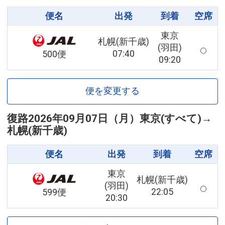
便名
出発
到着
空席
東京
札幌(新千歳)
(羽田)
07:40
500便
09:20
便を変更する
復路
2026年09月07日（月）
東京(すべて)
→
札幌(新千歳)
便名
出発
到着
空席
東京
札幌(新千歳)
(羽田)
22:05
599便
20:30