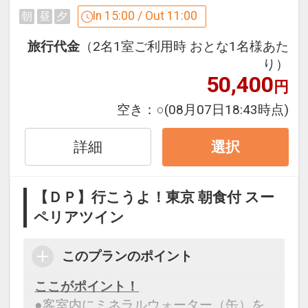
In 15:00 / Out 11:00
朝
昼
夕
※旅行代金に含まれます。
旅行代金
（2名1室ご利用時 おとな1名様あた
設定期間：2026年4月1日～2026年9月
り）
50,400
30日
円
インターネットコース番号：DP-1-
空き：
○
(08月07日18:43時点)
17515157
詳細
選択
【ＤＰ】行こうよ！東京 朝食付 スー
ペリアツイン
このプランのポイント
ここがポイント！
●客室内にミネラルウォーター（缶）を