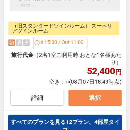
ご用意！
●滞在中大浴場をご利用いただけます。
※上記内容は状況により変更となる場合
（旧スタンダードツインルーム） スーペリ
がございます。
アツインルーム
In 15:00 / Out 11:00
朝
昼
夕
※旅行代金に含まれます。
旅行代金
（2名1室ご利用時 おとな1名様あた
設定期間：2026年4月1日～2026年9月
り）
52,400
30日
円
インターネットコース番号：DP-1-
空き：
○
(08月07日18:43時点)
17540514
詳細
選択
すべてのプランを見る
12プラン、4部屋タイ
プ