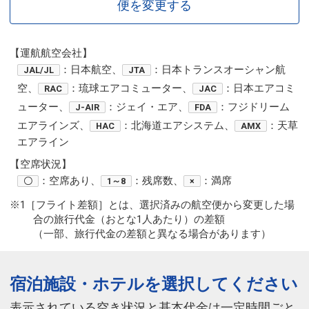
便を変更する
【運航航空会社】
：日本航空、
：日本トランスオーシャン航
JAL/JL
JTA
空、
：琉球エアコミューター、
：日本エアコミ
RAC
JAC
ューター、
：ジェイ・エア、
：フジドリーム
J-AIR
FDA
エアラインズ、
：北海道エアシステム、
：天草
HAC
AMX
エアライン
【空席状況】
：空席あり、
：残席数、
：満席
〇
1～8
×
※1［フライト差額］とは、選択済みの航空便から変更した場
合の旅行代金（おとな1人あたり）の差額
（一部、旅行代金の差額と異なる場合があります）
宿泊施設・ホテルを選択してください
表示されている空き状況と基本代金は一定時間ごと