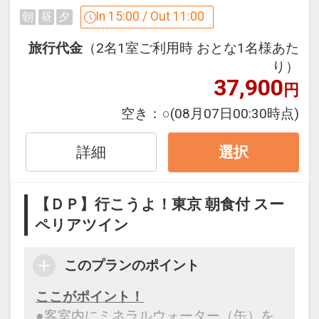
In 15:00 / Out 11:00
朝
昼
夕
※旅行代金に含まれます。
旅行代金
（2名1室ご利用時 おとな1名様あた
設定期間：2026年4月1日～2026年9月
り）
37,900
30日
円
インターネットコース番号：DP-1-
空き：
○
(08月07日00:30時点)
17515157
詳細
選択
【ＤＰ】行こうよ！東京 朝食付 スー
ペリアツイン
このプランのポイント
ここがポイント！
●客室内にミネラルウォーター（缶）を