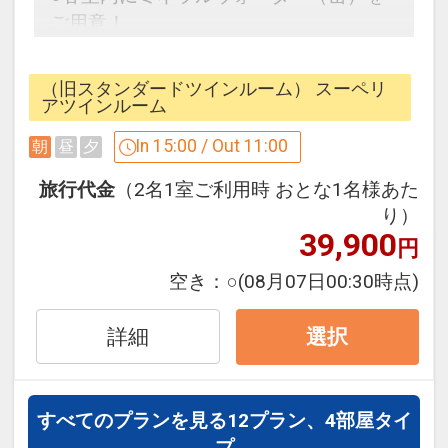
ご用意！
●滞在中大浴場をご利用いただけます。
※上記内容は状況により変更となる場合
（旧スタンダードツインルーム） スーペリ
がございます。
アツインルーム
In 15:00 / Out 11:00
朝
昼
夕
※旅行代金に含まれます。
旅行代金
（2名1室ご利用時 おとな1名様あた
設定期間：2026年4月1日～2026年9月
り）
39,900
30日
円
インターネットコース番号：DP-1-
空き：
○
(08月07日00:30時点)
17540514
詳細
選択
すべてのプランを見る
12プラン、4部屋タイ
プ