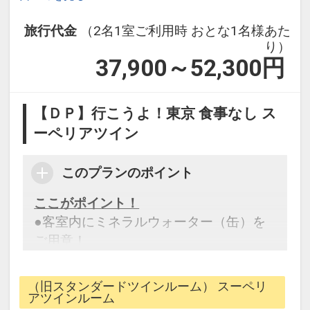
旅行代金
（2名1室ご利用時 おとな1名様あた
り）
37,900～52,300
円
【ＤＰ】行こうよ！東京 食事なし ス
ーペリアツイン
このプランのポイント
ここがポイント！
●客室内にミネラルウォーター（缶）を
ご用意！
●滞在中大浴場をご利用いただけます。
※上記内容は状況により変更となる場合
（旧スタンダードツインルーム） スーペリ
がございます。
アツインルーム