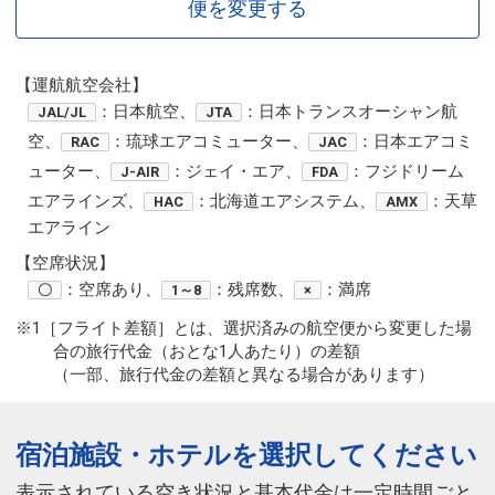
便を変更する
【運航航空会社】
：日本航空、
：日本トランスオーシャン航
JAL/JL
JTA
空、
：琉球エアコミューター、
：日本エアコミ
RAC
JAC
ューター、
：ジェイ・エア、
：フジドリーム
J-AIR
FDA
エアラインズ、
：北海道エアシステム、
：天草
HAC
AMX
エアライン
【空席状況】
：空席あり、
：残席数、
：満席
〇
1～8
×
※1［フライト差額］とは、選択済みの航空便から変更した場
合の旅行代金（おとな1人あたり）の差額
（一部、旅行代金の差額と異なる場合があります）
宿泊施設・ホテルを選択してください
表示されている空き状況と基本代金は一定時間ごと