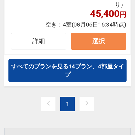
り）
それぞれ2階にあり、どちらの利用も可
45,400
円
能ですが、建物が離れています。建物間
の移動は部屋着ではできません。
空き：
4室
(08月06日16:34時点)
詳細
選択
設定期間：2026年4月1日～2026年10月
31日
すべてのプランを見る
14プラン、4部屋タイ
インターネットコース番号：DP-1-
プ
17277372
1