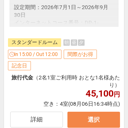
設定期間：2026年7月1日～2026年9月
30日
インターネットコース番号：DP-1-
17650736
スタンダードルーム
朝
昼
夕
In 15:00 / Out 12:00
間際がお得
記念日
旅行代金
（2名1室ご利用時 おとな1名様あた
り）
45,100
円
空き：
4室
(08月06日16:34時点)
詳細
選択