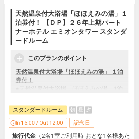
天然温泉付大浴場「ほほえみの湯」１
泊券付！ 【ＤＰ】２６年上期パート
ナーホテル エミオンタワー スタンダ
ードルーム
このプランのポイント
天然温泉付大浴場「ほほえみの湯」 １泊
券付！
●天然温泉付大浴場「ほほえみの湯」1泊
券付（おひとり様1泊につき1枚）
※エミオンスクエアには露天風呂はござ
スタンダードルーム
朝
昼
夕
いません。
※ご入浴の際の注意事項はホテルへお問
In 15:00 / Out 12:00
記念日
い合わせください。
旅行代金
（2名1室ご利用時 おとな1名様あた
※エミオンタワー・エミオンスクエアの