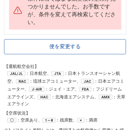
つかりませんでした。お手数です
が、条件を変えて再検索してくださ
い。
便を変更する
【運航航空会社】
：日本航空、
：日本トランスオーシャン航
JAL/JL
JTA
空、
：琉球エアコミューター、
：日本エアコミ
RAC
JAC
ューター、
：ジェイ・エア、
：フジドリーム
J-AIR
FDA
エアラインズ、
：北海道エアシステム、
：天草
HAC
AMX
エアライン
【空席状況】
：空席あり、
：残席数、
：満席
〇
1～8
×