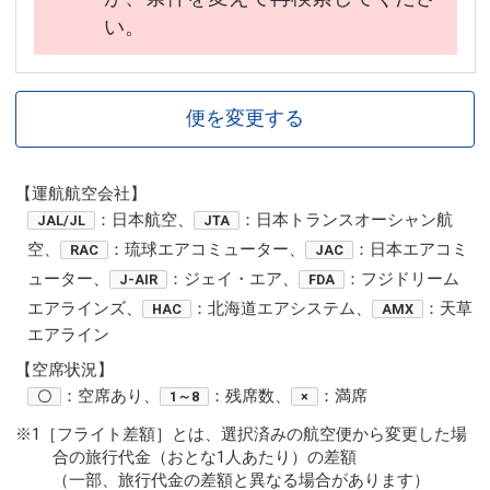
い。
便を変更する
【運航航空会社】
：日本航空、
：日本トランスオーシャン航
JAL/JL
JTA
空、
：琉球エアコミューター、
：日本エアコミ
RAC
JAC
ューター、
：ジェイ・エア、
：フジドリーム
J-AIR
FDA
エアラインズ、
：北海道エアシステム、
：天草
HAC
AMX
エアライン
【空席状況】
：空席あり、
：残席数、
：満席
〇
1～8
×
※1［フライト差額］とは、選択済みの航空便から変更した場
合の旅行代金（おとな1人あたり）の差額
（一部、旅行代金の差額と異なる場合があります）