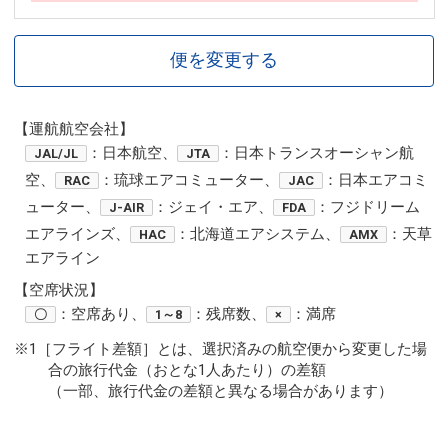
便を変更する
【運航航空会社】
：日本航空、
：日本トランスオーシャン航
JAL/JL
JTA
空、
：琉球エアコミューター、
：日本エアコミ
RAC
JAC
ューター、
：ジェイ・エア、
：フジドリーム
J-AIR
FDA
エアラインズ、
：北海道エアシステム、
：天草
HAC
AMX
エアライン
【空席状況】
：空席あり、
：残席数、
：満席
〇
1～8
×
※1［フライト差額］とは、選択済みの航空便から変更した場
合の旅行代金（おとな1人あたり）の差額
（一部、旅行代金の差額と異なる場合があります）