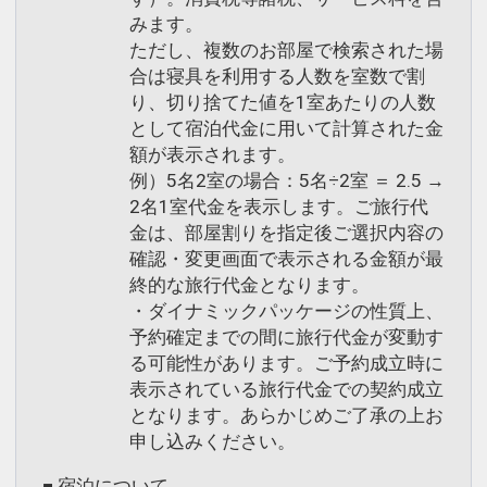
知床ネイチャーインフォメーションコー
みます。
ナー
ただし、複数のお部屋で検索された場
ラウンジに併設された知床ネイチャーイ
合は寝具を利用する人数を室数で割
ンフォメーションコーナーでは、お客様
り、切り捨てた値を1室あたりの人数
の観光や自然に関する情報をご提供させ
として宿泊代金に用いて計算された金
ていただいております。
額が表示されます。
例）5名2室の場合：5名÷2室 ＝ 2.5 →
時には、お客様同士の情報交換の場とし
2名1室代金を表示します。ご旅行代
て親しまれております。
金は、部屋割りを指定後ご選択内容の
確認・変更画面で表示される金額が最
※常駐スタッフはおりません。ホテルス
終的な旅行代金となります。
タッフにお声掛けください。
・ダイナミックパッケージの性質上、
予約確定までの間に旅行代金が変動す
設定期間：2026年4月1日～2027年3月
る可能性があります。ご予約成立時に
31日
表示されている旅行代金での契約成立
となります。あらかじめご了承の上お
インターネットコース番号：DP-1-
申し込みください。
17312057
■ 宿泊について