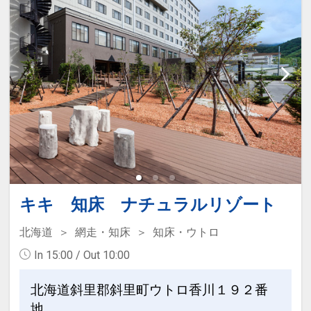
キキ 知床 ナチュラルリゾート
北海道
網走・知床
知床・ウトロ
In 15:00 / Out 10:00
北海道斜里郡斜里町ウトロ香川１９２番
地