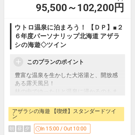
95,500～102,200
円
設定期間：2026年4月1日～2027年3月
31日
インターネットコース番号：DP-1-
ウトロ温泉に泊まろう！ 【ＤＰ】■２
17300201
６年度パーソナリップ北海道 アザラ
シの海遊◇ツイン
このプランのポイント
豊富な温泉を生かした大浴湯と、開放感
ある露天風呂！
林の中でゆったりと温泉に浸かるのもま
た格別です。
アザラシの海遊 【喫煙】スタンダードツイ
【連泊するとお得】連泊割引がございま
ン
す
In 15:00 / Out 10:00
朝
昼
夕
連泊の場合、