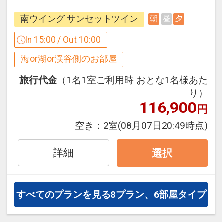
ンクルーシブとしてフリーでご利用いた
●ネウナ
だけます。
南ウイング サンセットツイン
朝
昼
夕
●クロウナ
（アルコールは夕食時のみ）
●ウィスキングサウナ
In 15:00 / Out 10:00
●イグルーサウナ
海or湖or渓谷側のお部屋
■朝食のご案内
ファミリーに嬉しいポイント！
旅行代金
（1名1室ご利用時 おとな1名様あた
【ＴＲＥＥ ＳＩＤＥ ＢＵＦＦＥＴ】
パパ・ママ必見♪
り）
地場産食材を使用したメニューを中心に
116,900
お子様連れのファミリーに大好評のボー
円
したブッフェにてご案内となります。
ネルンド監修の《 キッズスペースあそび
営業時間につきましては当日ご確認お願
空き：
2室
(08月07日20:49時点)
の森 》
い致します。
小さなお子様から活発なお子様まで、考
詳細
選択
えたり、工夫したり、全身で楽しめる場
■大浴場
所です♪
男女合わせて4つのサウナをお楽しみい
ボールプールやサイバーホイール､メリ
ただけます。
すべてのプランを見る
8プラン、6部屋タイプ
ーノシップ等ご家族で楽しめる遊具がい
水風呂はしっかりつかれるように深めの
っぱい！
設定。また、温度が異なる３つの浴槽と