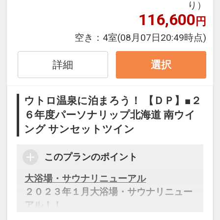
り）
対象：宿泊者全員
116,600
円
■夕食のご案内
空き：
4室
(08月07日20:49時点)
【ＴＲＥＥ ＳＩＤＥ ＢＵＦＦＥＴ】
地場産食材を使用したメニューを中心
詳細
選択
に、
出来立てと鮮度にこだわるお料理の数々
ウトロ温泉に泊まろう！ 【ＤＰ】■２
をブッフェ形式でご提供致します。
６年度パーソナリップ北海道 南ウイ
目でも舌でも愉しめるKIKI知床のブッフ
ング サンセットツイン
ェをご賞味ください
営業時間につきましては当日ご確認お願
い致します。
このプランのポイント
大浴場・サウナリニューアル
2024年4月より
２０２３年１月大浴場・サウナリニュー
レストランにて
アル！！
アルコール、ソフトドリンクもオールイ
全４種類のサウナを完備