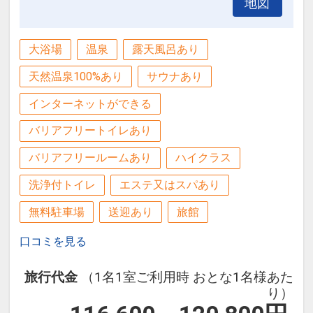
地図
大浴場
温泉
露天風呂あり
天然温泉100%あり
サウナあり
インターネットができる
バリアフリートイレあり
バリアフリールームあり
ハイクラス
洗浄付トイレ
エステ又はスパあり
無料駐車場
送迎あり
旅館
口コミを見る
旅行代金
（1名1室ご利用時 おとな1名様あた
り）