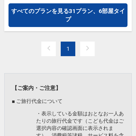
氏名・客室タイプ・食事条件・プラン同
て親しまれております。
一であることが割引適用の条件となりま
すべてのプランを見る
31プラン、6部屋タイ
す。
※常駐スタッフはおりません。ホテルス
プ
タッフにお声掛けください。
自慢の露天風呂☆
天然温泉掛け流し！
設定期間：2026年4月1日～2027年3月
1
露天風呂からはオホーツク海や知床の
31日
山々と原生林を眺められます。
インターネットコース番号：DP-1-
掛け流しのウトロの湯で旅の疲れを癒さ
17312057
れてみませんか♪
【ご案内・ご注意】
■ ご旅行代金について
・表示している金額はおとなお一人あ
たりの旅行代金です（こども代金はご
選択内容の確認画面に表示されま
す）。消費税等諸税、サービス料を含