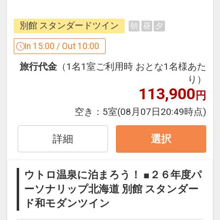
グマの高密度生息地として有名ですが、
知床のヒグマ問題は深刻化しています。
別館 スタンダードツイン
朝
昼
夕
ヒグマの人慣れやヒグマ渋滞(ベアジャ
ム)の発生、市街地への侵入などなどこの
In 15:00 / Out 10:00
問題を解決するべく、
旅行代金
（1名1室ご利用時 おとな1名様あた
草刈り、ごみ拾い、啓発活動の3つのア
り）
クションを行っていきます。
113,900
円
オールインクル―シブ
空き：
5室
(08月07日20:49時点)
■【オールインクルーシブ】■
オホーツク海が見えるラウンジや流氷テ
詳細
選択
ラスでの足湯でドリンクやおつまみを無
料でお好きなだけ楽しめます！世界遺産
ウトロ温泉に泊まろう！ ■２６年度パ
知床のネイチャーライフを気兼ねなくお
ーソナリップ北海道 別館 スタンダー
楽しみください。（一部有料あり）
ド和モダンツイン
■極上なサウナ、水風呂、外気浴■