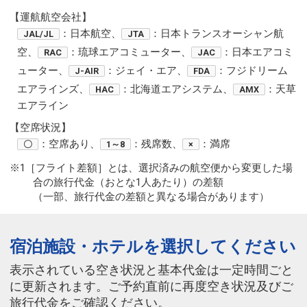
【運航航空会社】
：日本航空、
：日本トランスオーシャン航
JAL/JL
JTA
空、
：琉球エアコミューター、
：日本エアコミ
RAC
JAC
ューター、
：ジェイ・エア、
：フジドリーム
J-AIR
FDA
エアラインズ、
：北海道エアシステム、
：天草
HAC
AMX
エアライン
【空席状況】
：空席あり、
：残席数、
：満席
〇
1～8
×
※1［フライト差額］とは、選択済みの航空便から変更した場
合の旅行代金（おとな1人あたり）の差額
（一部、旅行代金の差額と異なる場合があります）
宿泊施設・ホテルを選択してください
表示されている空き状況と基本代金は一定時間ごと
に更新されます。ご予約直前に再度空き状況及びご
旅行代金をご確認ください。