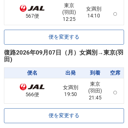
東京
女満別
(羽田)
14:10
567便
12:25
便を変更する
復路
2026年09月07日（月）
女満別
→
東京(羽
田)
便名
出発
到着
空席
東京
女満別
(羽田)
19:50
566便
21:45
便を変更する