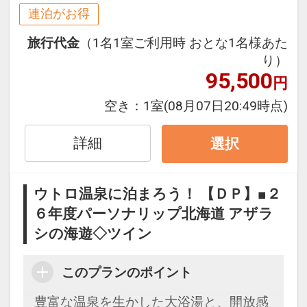
２泊目より１泊につきおひとり様
おとな
連泊がお得
５００円引、こどもＡ３５０円引、こど
旅行代金
（1名1室ご利用時 おとな1名様あた
もＢ２５０円引
り）
95,500
円
※割引適用後のご旅行代金は、カレンダ
ーからお進みいただいた後表示される
空き：
1室
(08月07日20:49時点)
「空室照会結果確認画面」でご確認くだ
さい
詳細
選択
※宿泊期間中すべての日において人数・
氏名・客室タイプ・食事条件・プラン同
ウトロ温泉に泊まろう！ 【ＤＰ】■２
一であることが割引適用の条件となりま
６年度パーソナリップ北海道 アザラ
す。
シの海遊◇ツイン
自慢の露天風呂☆
天然温泉掛け流し！
このプランのポイント
露天風呂からはオホーツク海や知床の
豊富な温泉を生かした大浴湯と、開放感