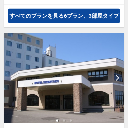
料でお好きなだけ楽しめます！世界遺産
知床のネイチャーライフを気兼ねなくお
すべてのプランを見る
6プラン、3部屋タイプ
楽しみください。（一部有料あり）
■極上なサウナ、水風呂、外気浴■
知床の山並みやオホーツク海の風景を切
り取る窓からは、世界でも珍しく冬には
流氷を見渡すことができます。
サウナ室は、流氷をイメージした
【KAKUUNA】と木の洞窟をイメージし
た【UNEUNA】の2種類。
水風呂は水深90ｃｍ。水温は冬はシング
ル、夏はチラーシステムが稼働し身を引
き締める。
屋上スペースにはオホーツクの海と空を
素っ裸で感じられる【UMISORA外気