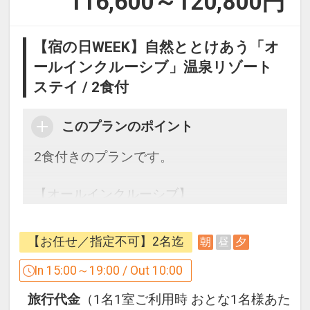
116,600～120,800
円
【宿の日WEEK】自然ととけあう「オ
ールインクルーシブ」温泉リゾート
ステイ / 2食付
このプランのポイント
2食付きのプランです。
【オールインクルーシブ】
ダイニングやロビーでのドリンクを無料
でご利用いただけます。
【お任せ／指定不可】2名迄
朝
昼
夕
In 15:00～19:00 / Out 10:00
15：00～ ロビーにてアルコール、コー
旅行代金
（1名1室ご利用時 おとな1名様あた
ヒー、ソフトドリンク 提供