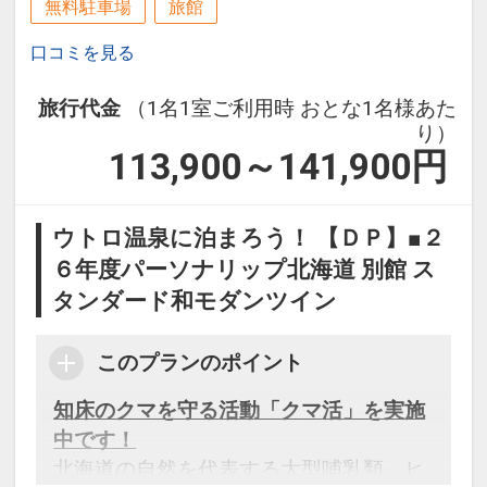
無料駐車場
旅館
上がりいただけます）。
口コミを見る
設定期間：2026年8月1日～2027年1月
31日
旅行代金
（1名1室ご利用時 おとな1名様あた
インターネットコース番号：DP-2-
り）
113,900～141,900
円
200000045376
ウトロ温泉に泊まろう！ 【ＤＰ】■２
６年度パーソナリップ北海道 別館 ス
タンダード和モダンツイン
このプランのポイント
知床のクマを守る活動「クマ活」を実施
中です！
北海道の自然を代表する大型哺乳類、ヒ