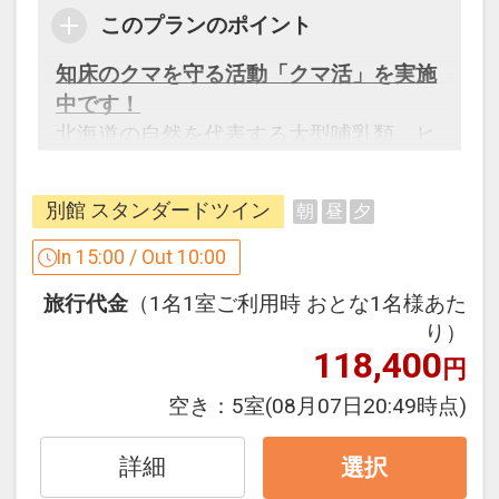
知床の山並みやオホーツク海の風景を切
このプランのポイント
り取る窓からは、世界でも珍しく冬には
知床のクマを守る活動「クマ活」を実施
流氷を見渡すことができます。
中です！
サウナ室は、流氷をイメージした
北海道の自然を代表する大型哺乳類、ヒ
【KAKUUNA】と木の洞窟をイメージし
グマの高密度生息地として有名ですが、
た【UNEUNA】の2種類。
知床のヒグマ問題は深刻化しています。
水風呂は水深90ｃｍ。水温は冬はシング
別館 スタンダードツイン
朝
昼
夕
ヒグマの人慣れやヒグマ渋滞(ベアジャ
ル、夏はチラーシステムが稼働し身を引
ム)の発生、市街地への侵入などなどこ
In 15:00 / Out 10:00
き締める。
の問題を解決するべく、
屋上スペースにはオホーツクの海と空を
旅行代金
（1名1室ご利用時 おとな1名様あた
草刈り、ごみ拾い、啓発活動の3つのア
素っ裸で感じられる【UMISORA外気浴】
り）
クションを行っていきます。
を用意。天気が良ければ天の川や流れ星
118,400
円
に出会えることも。
オールインクル―シブ
空き：
5室
(08月07日20:49時点)
極上のとこのい（知床でのととのい）を
■【オールインクルーシブ】■
感じることができる。
オホーツク海が見えるラウンジや流氷テ
詳細
選択
SAUNACHELIN2021にて国内2位。
ラスでの足湯でドリンクやおつまみを無