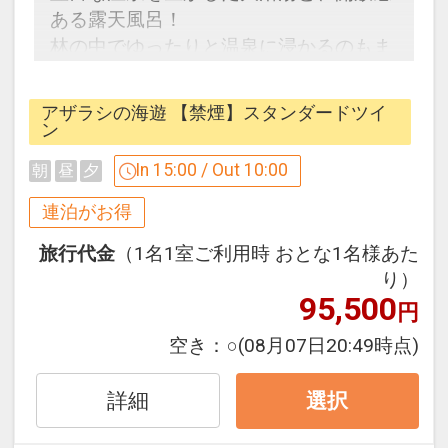
山々と原生林を眺められます。
ある露天風呂！
掛け流しのウトロの湯で旅の疲れを癒さ
林の中でゆったりと温泉に浸かるのもま
れてみませんか♪
た格別です。
アザラシの海遊 【禁煙】スタンダードツイ
【連泊するとお得】連泊割引がございま
ン
す
In 15:00 / Out 10:00
朝
昼
夕
連泊の場合、
２泊目より１泊につきおひとり様
おとな
連泊がお得
５００円引、こどもＡ３５０円引、こど
旅行代金
（1名1室ご利用時 おとな1名様あた
もＢ２５０円引
知床ネイチャーインフォメーションコー
り）
ナー
95,500
円
※割引適用後のご旅行代金は、カレンダ
ラウンジに併設された知床ネイチャーイ
ーからお進みいただいた後表示される
ンフォメーションコーナーでは、お客様
空き：
○
(08月07日20:49時点)
「空室照会結果確認画面」でご確認くだ
の観光や自然に関する情報をご提供させ
さい
ていただいております。
詳細
選択
※宿泊期間中すべての日において人数・
時には、お客様同士の情報交換の場とし