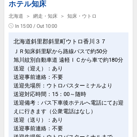
浴】を用意。天気が良ければ天の川や流
ホテル知床
れ星に出会えることも。
北海道
網走・知床
知床・ウトロ
極上のとこのい（知床でのととのい）を
In 15:00 / Out 10:00
感じることができる。
SAUNACHELIN2021にて国内2位。
北海道斜里郡斜里町ウトロ香川３７
ＪＲ知床斜里駅から路線バスで約50分
旭川紋別自動車道 遠軽ＩＣから車で約180分
送迎（迎え）：あり
送迎事前連絡：不要
送迎先場所：ウトロバスターミナルより
送迎対応時間：15：00～随時
設定期間：2026年4月1日～2027年3月
送迎備考：バス下車後ホテルへ電話にてお迎
31日
えに行きます（公衆電話はなし）
インターネットコース番号：DP-1-
送迎（送り）：あり
17391442
送迎事前連絡：不要
送迎先場所：ウトロバスターミナルまで