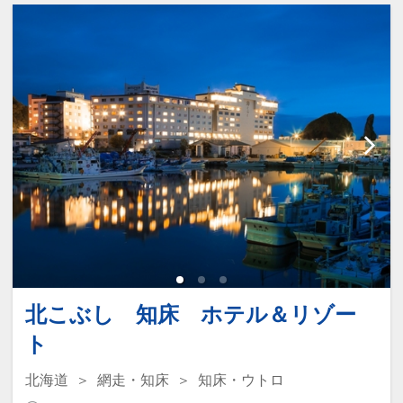
ぜひ親子で一緒に遊んでください♪
露天風呂1つも完備。
【諸注意】
※全室禁煙です。喫煙の際は1階喫煙場
所をご利用ください。
※2026年4月1日宿泊より北海道宿泊税
また、小さなお子様用グッズをご用意し
のお支払いが別途必要です。（宿泊料
ております。
金：～2万円未満100円・2万～5万円未
補助便座、ベッドガード、オムツ専用ゴ
満200円・5万円～500円）
ミ箱、お子様用DVD、ベビーソープ、お
※2025年7月1日以降ご宿泊より入湯税
子様用浴衣など（数に限りがございま
大人300円別途頂きます。
北こぶし 知床 ホテル＆リゾー
す）
※この商品は、個人利用のお客様を対象
是非ご家族でご宿泊ください♪
ト
としたプランとなっており、旅行代理店
様・ランドオペレーター様等、再販・転
北海道
網走・知床
知床・ウトロ
設定期間：2026年4月1日～2027年3月