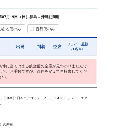
6年07月19日（日）
福島
→
沖縄(那覇)
のある便のみ
直行便のみ
フライト差額
出発
到着
空席
/1名※1
条件に当てはまる航空便の空席が見つかりませんで
した。お手数ですが、条件を変えて再検索してくだ
さい。
ー、
：日本エアコミューター、
：ジェイ・エア、
JAC
J-AIR
ン
）の差額