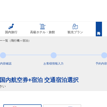
国内旅行
高級ホテル・旅館
観光プラン
アー一覧（飛行機＋宿泊）
内容
確認
お客様情報
入力
予約内容
き 国内航空券+宿泊 交通宿泊選択
さい