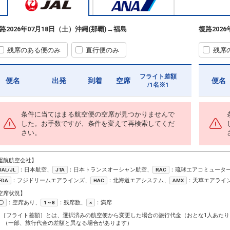
路
2026年07月18日（土）
沖縄(那覇)
→
福島
復路
202
残席のある便のみ
直行便のみ
残席
フライト差額
便名
出発
到着
空席
便名
/1名※1
条件に当てはまる航空便の空席が見つかりませんで
した。お手数ですが、条件を変えて再検索してくだ
さい。
運航航空会社】
：日本航空、
：日本トランスオーシャン航空、
：琉球エアコミュータ
JAL/JL
JTA
RAC
：フジドリームエアラインズ、
：北海道エアシステム、
：天草エアライ
FDA
HAC
AMX
空席状況】
：空席あり、
：残席数、
：満席
〇
1～8
×
1［フライト差額］とは、選択済みの航空便から変更した場合の旅行代金（おとな1人あたり
（一部、旅行代金の差額と異なる場合があります）