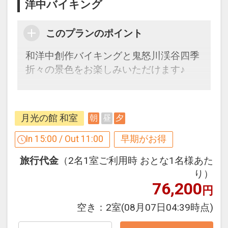
31日
洋中バイキング
インターネットコース番号：DP-1-
17299848
このプランのポイント
和洋中創作バイキングと鬼怒川渓谷四季
折々の景色をお楽しみいただけます♪
３０日前までのご予約でお得に宿泊！
【早３０割】
月光の館 和室
朝
昼
夕
早期予約限定！３０日前までのご予約が
お得です。
In 15:00 / Out 11:00
早期がお得
※本プランは３０日前までの受付限定で
旅行代金
（2名1室ご利用時 おとな1名様あた
す。
り）
２９日前以降の宿泊条件の変更（部屋、
76,200
円
人数、おとな・こどもの内訳、食事条
件・内容 等）はできません。
空き：
2室
(08月07日04:39時点)