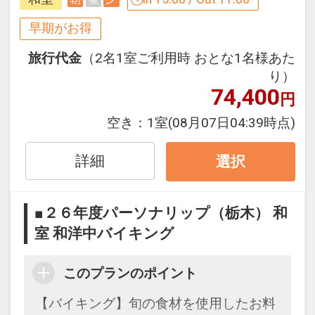
を堪能！
早期がお得
３０日前までのご予約でお得に宿泊！
旅行代金
（2名1室ご利用時 おとな1名様あた
【早３０割】
り）
早期予約限定！３０日前までのご予約が
74,400
円
お得です。
※本プランは３０日前までの受付限定で
空き：
1室
(08月07日04:39時点)
す。
２９日前以降の宿泊条件の変更（部屋、
詳細
選択
人数、おとな・こどもの内訳、食事条
件・内容 等）はできません。
■２６年度パーソナリップ（栃木） 和
室 和洋中バイキング
設定期間：2026年4月1日～2027年3月
31日
このプランのポイント
インターネットコース番号：DP-1-
17300207
【バイキング】旬の食材を使用したお料