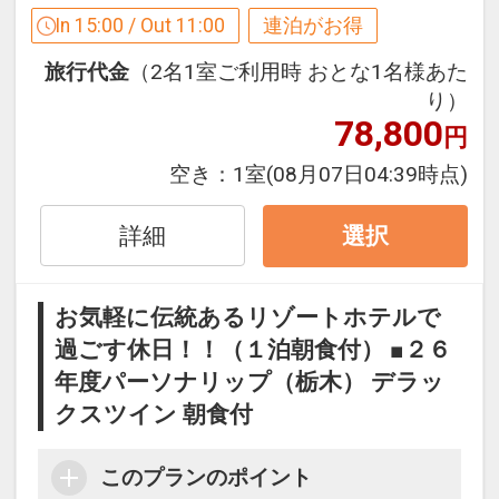
In 15:00 / Out 11:00
連泊がお得
【連泊するとお得】連泊割引がございま
旅行代金
（2名1室ご利用時 おとな1名様あた
す
り）
連泊の場合、
78,800
円
2泊目より1泊につきおひとり様
１，０
００円引
空き：
1室
(08月07日04:39時点)
※割引適用後のご旅行代金は、カレンダ
詳細
選択
ーからお進みいただいた後表示される
「空室照会結果確認画面」でご確認くだ
お気軽に伝統あるリゾートホテルで
さい。
過ごす休日！！（１泊朝食付） ■２６
※宿泊期間中すべての日において人数・
年度パーソナリップ（栃木） デラッ
氏名・客室タイプ・食事条件・プラン同
一であることが割引適用の条件となりま
クスツイン 朝食付
す。
このプランのポイント