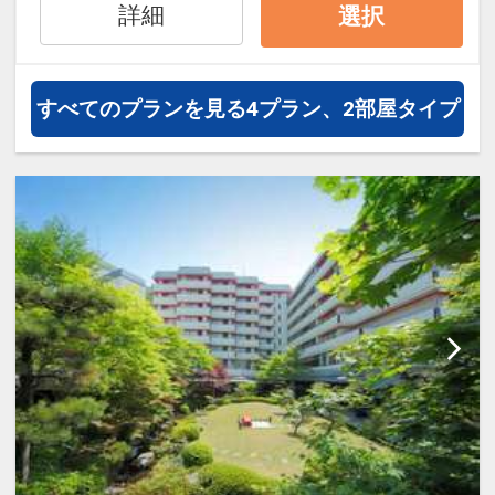
ここがポイント！
詳細
選択
●夕食時、ソフトドリンク飲み放題付
※旅行代金に含まれます。
すべてのプランを見る
4プラン、2部屋タイプ
設定期間：2026年4月1日～2027年3月
31日
インターネットコース番号：DP-1-
17299847