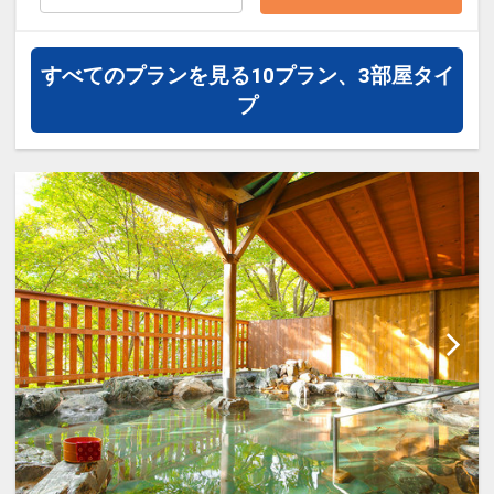
さい。
※宿泊期間中すべての日において人数・
氏名・客室タイプ・食事条件・プラン同
すべてのプランを見る
10プラン、3部屋タイ
一であることが割引適用の条件となりま
プ
す。
設定期間：2026年4月1日～2027年3月
31日
インターネットコース番号：DP-1-
17171139