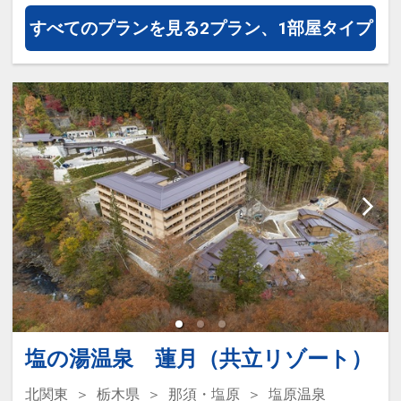
設定期間：2026年4月1日～2026年11月
すべてのプランを見る
2プラン、1部屋タイプ
30日
インターネットコース番号：DP-1-
17270785
※画像をクリック/タップで拡大しま
す。
★本プランの定量カーボン・オフセット
について ★
塩の湯温泉 蓮月（共立リゾート）
北関東
栃木県
那須・塩原
塩原温泉