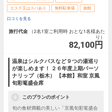
エステ又はスパあり
無料駐車場
旅館
口コミを見る
旅行代金
（2名1室ご利用時 おとな1名様あた
り）
82,100
円
温泉はシルクバスなど９つの湯巡り
が楽しめます！ ２６年度上期パーソ
ナリップ（栃木） 【本館】和室 京風
旬彩篭盛会席
このプランのポイント
旬の食材満載の美しい「京風旬彩篭盛会