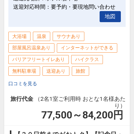
モ」欄、またはご予約後「マイページ」
送迎対応時間：要予約・要現地問い合わせ
にご希望の旨ご記入ください。
地図
※旅行代金に含まれます。
大浴場
温泉
サウナあり
記念日特色
部屋風呂温泉あり
インターネットができる
●宿泊日の前後1週間にお誕生日・記念
バリアフリートイレあり
ハイクラス
日・慶寿を迎える方に記念品をご用意
※事前にご予約が必要です。
無料駐車場
送迎あり
旅館
※ご予約時に「お問合せ・ご要望等メ
口コミを見る
モ」欄、またはご予約後「マイページ」
に、記念日の内容（誕生日・結婚記念日
旅行代金
（2名1室ご利用時 おとな1名様あた
等）をご記入ください。
り）
※当日に記念日の証明になるものをご持
77,500～84,200
円
参ください。
※旅行代金に含まれます。