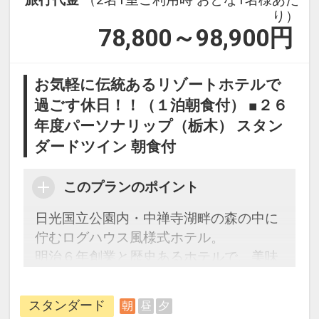
り）
78,800～98,900
円
お気軽に伝統あるリゾートホテルで
過ごす休日！！（１泊朝食付） ■２６
年度パーソナリップ（栃木） スタン
ダードツイン 朝食付
このプランのポイント
日光国立公園内・中禅寺湖畔の森の中に
佇むログハウス風様式ホテル。
明治６年創業と歴史あるホテルで、美味
しいご朝食と天然温泉をお愉しみくださ
い。
スタンダード
朝
昼
夕