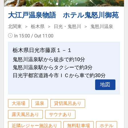
大江戸温泉物語 ホテル鬼怒川御苑
北関東
栃木県
日光・鬼怒川
鬼怒川温泉
In 15:00 / Out 11:00
栃木県日光市藤原１－１
鬼怒川温泉駅から徒歩で約10分
鬼怒川温泉駅からタクシーで約3分
日光宇都宮道路今市ＩＣから車で約30分
地図
大浴場
温泉
貸切風呂あり
露天風呂あり
サウナあり
近隣レジャー施設あり
無料駐車場
ホテル