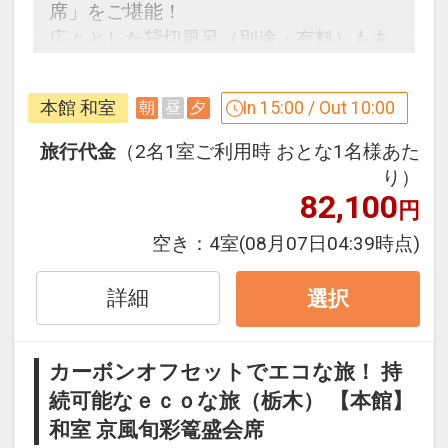
席」をご堪能！
広々とした貸切風呂（別途・有料）もあ
ります♪
本館 和室
In 15:00 / Out 10:00
朝
昼
夕
うれしいポイント！
●夕食時、おひとり様につき日本酒また
旅行代金
（2名1室ご利用時 おとな1名様あた
はジュース付 ※1泊ごと
り）
82,100
円
※旅行代金に含まれます。
空き：
4室
(08月07日04:39時点)
【女性限定】 うれしいおもてなし
詳細
選択
●女性のお客様4名様以上のグループの方
限定で、フルボトルワイン1本付 ※滞在
中1回
カーボンオフセットでエコな旅！ 持
※ご予約時に「お問合せ・ご要望等メ
続可能なｅｃｏな旅（栃木） 【本館】
モ」欄、またはご予約後「マイページ」
和室 京風旬彩篭盛会席
にご希望の旨ご記入ください。