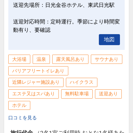
送迎先場所：日光金谷ホテル、東武日光駅
送迎対応時間：定時運行。季節により時間変
動有り、要確認
地図
大浴場
温泉
露天風呂あり
サウナあり
バリアフリートイレあり
近隣レジャー施設あり
ハイクラス
エステ又はスパあり
無料駐車場
送迎あり
ホテル
口コミを見る
旅行代金
（2名1室ご利用時 おとな1名様あた