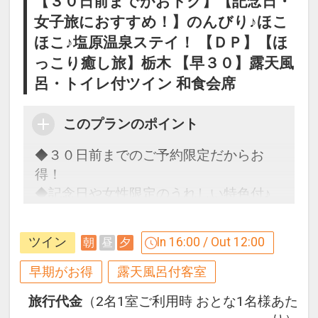
【３０日前までがおトク】【記念日・
女子旅におすすめ！】のんびり♪ほこ
設定期間：2026年4月1日～2026年9月
ほこ♪塩原温泉ステイ！ 【ＤＰ】【ほ
30日
っこり癒し旅】栃木 【早３０】露天風
インターネットコース番号：DP-1-
呂・トイレ付ツイン 和食会席
17544337
このプランのポイント
◆３０日前までのご予約限定だからお
得！
◆記念日や女性限定のうれしい特色付♪
塩原の自然に囲まれた塩原溪谷に佇む全
室天然温泉客室風呂付の湯宿。
ツイン
In 16:00 / Out 12:00
朝
昼
夕
【記念日】うれしいポイント♪
早期がお得
露天風呂付客室
●
記念日（誕生日・結婚記念日）の方へ
旅行代金
（2名1室ご利用時 おとな1名様あた
「宿から記念品」をご用意！
（滞在中１