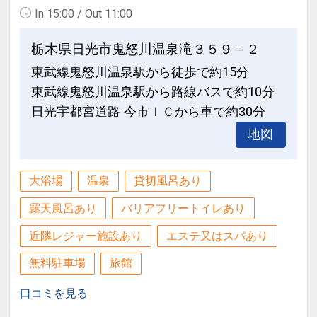
In 15:00 / Out 11:00
栃木県日光市鬼怒川温泉滝３５９－２
東武線鬼怒川温泉駅から徒歩で約15分
東武線鬼怒川温泉駅から路線バスで約10分
日光宇都宮道路 今市ＩＣから車で約30分
地図
大浴場
温泉
貸切風呂あり
露天風呂あり
バリアフリートイレあり
近隣レジャー施設あり
エステ又はスパあり
無料駐車場
旅館
口コミを見る