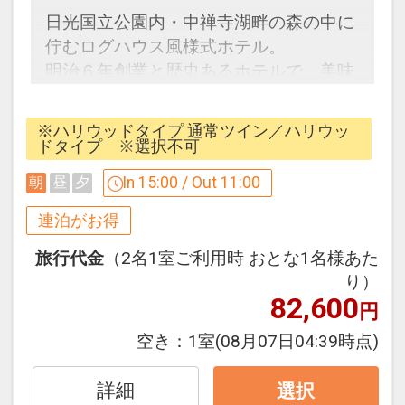
設定期間：2026年4月1日～2027年3月
日光国立公園内・中禅寺湖畔の森の中に
31日
佇むログハウス風様式ホテル。
インターネットコース番号：DP-1-
明治６年創業と歴史あるホテルで、美味
17171135
しいご朝食と天然温泉をお愉しみくださ
い。
※ハリウッドタイプ 通常ツイン／ハリウッ
ドタイプ ※選択不可
In 15:00 / Out 11:00
朝
昼
夕
【連泊するとお得】連泊割引がございま
す
連泊がお得
連泊の場合、
旅行代金
（2名1室ご利用時 おとな1名様あた
2泊目より1泊につきおひとり様
１，０
り）
００円引
82,600
円
※割引適用後のご旅行代金は、カレンダ
空き：
1室
(08月07日04:39時点)
ーからお進みいただいた後表示される
「空室照会結果確認画面」でご確認くだ
詳細
選択