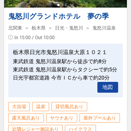
鬼怒川グランドホテル 夢の季
北関東
栃木県
日光・鬼怒川
鬼怒川温泉
In 15:00 / Out 10:00
栃木県日光市鬼怒川温泉大原１０２１
東武鉄道 鬼怒川温泉駅から徒歩で約8分
東武鉄道 鬼怒川温泉駅からタクシーで約5分
日光宇都宮道路 今市ＩＣから車で約20分
地図
大浴場
温泉
貸切風呂あり
露天風呂あり
サウナあり
屋外プールあり
近隣レジャー施設あり
ハイクラス