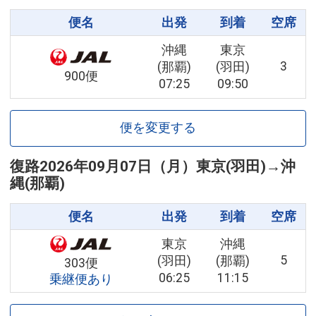
便名
出発
到着
空席
沖縄
東京
3
(那覇)
(羽田)
900便
07:25
09:50
便を変更する
復路
2026年09月07日（月）
東京(羽田)
→
沖
縄(那覇)
便名
出発
到着
空席
東京
沖縄
5
(羽田)
(那覇)
303便
06:25
11:15
乗継便あり