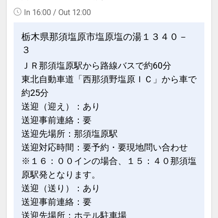
In 16:00 / Out 12:00
※画像をクリック/タップで拡大しま
す。
栃木県那須塩原市塩原塩の湯１３４０－
３
ＪＲ那須塩原駅から路線バスで約60分
東北自動車道「西那須野塩原ＩＣ」から車で
うれしいポイント！
約25分
●夕食時、おひとり様につき日本酒また
はジュース付 ※1泊ごと
送迎（迎え）：あり
送迎事前連絡：要
※旅行代金に含まれます。
送迎先場所：那須塩原駅
送迎対応時間：要予約・要現地問い合わせ
【女性限定】 うれしいおもてなし
※１６：００インの場合、１５：４０那須塩
●女性のお客様4名様以上のグループの方
原駅発となります。
限定で、フルボトルワイン1本付 ※滞在
送迎（送り）：あり
中1回
送迎事前連絡：要
※ご予約時に「お問合せ・ご要望等メ
送迎先場所：ホテル駐車場