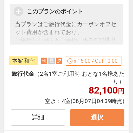
このプランのポイント
※旅行代金に含まれます。
当プランはご旅行代金にカーボンオフセ
記念日特色
ット費用が含まれており、
●宿泊日の前後1週間にお誕生日・記念
ご旅行しながらもご旅行に係るCO2排出
日・慶寿を迎える方に記念品をご用意
量の一部の削減に取り組むことができま
※事前にご予約が必要です。
す。
本館 和室
In 15:00 / Out 10:00
朝
昼
夕
※ご予約時に「お問合せ・ご要望等メ
持続可能なecoな旅をしてみませんか？
モ」欄、またはご予約後「マイページ」
旅行代金
（2名1室ご利用時 おとな1名様あた
に、記念日の内容（誕生日・結婚記念日
★カーボンオフセットとは？★
り）
等）をご記入ください。
82,100
円
※当日に記念日の証明になるものをご持
空き：
4室
(08月07日04:39時点)
参ください。
詳細
選択
※旅行代金に含まれます。