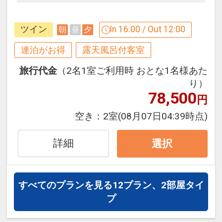
スロープカーにて母屋へ移動し、贅沢な
時間をお過ごしください。
【ホテルのうれしいおもてなし♪】
ツイン
In 16:00 / Out 12:00
朝
昼
夕
●
貸切露天風呂のご利用無料
連泊がお得
露天風呂付客室
予約不要・当日先着順・１回３０～４０
【記念日】うれしいポイント♪
分程度のご利用となります。
旅行代金
（2名1室ご利用時 おとな1名様あた
●
記念日（誕生日・結婚記念日）の方へ
り）
「宿から記念品」をご用意！
（滞在中１
●
ウエルカムドリンクをご用意
78,500
円
回）
待合処や４階ロビーでは様々なお飲み物
空き：
2室
(08月07日04:39時点)
をご用意しています。 お好みのお飲み物
※各記念日の前後１週間以内のご宿泊の
で一息ついていただけます。
場合に限ります。
詳細
選択
※ご宿泊の３日前までに事前のお申し込
●
色浴衣をご用意
みが必要となります。
色浴衣を無料でお貸出ししております。
ご予約時に「お問合せ・ご要望メモ」
すべてのプランを見る
12プラン、2部屋タイ
ご滞在に彩を添える１着をお選びくださ
欄、またはご予約後「マイページ」に、
プ
い。
記念日の内容（誕生日・結婚記念日）を