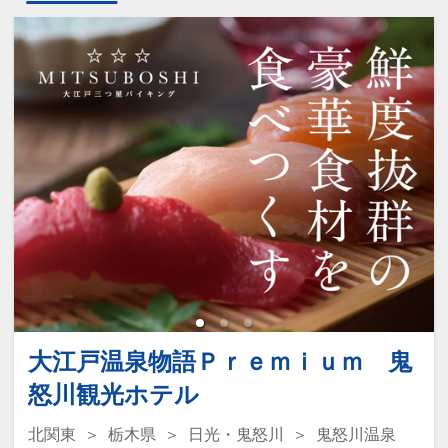
大江戸温泉物語Ｐｒｅｍｉｕｍ 鬼
怒川観光ホテル
北関東
栃木県
日光・鬼怒川
鬼怒川温泉