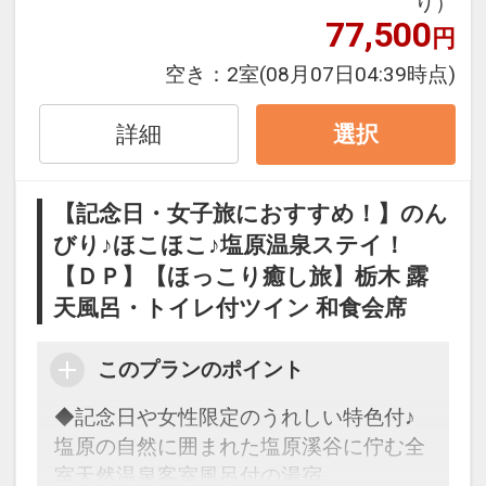
り）
回）
77,500
円
※各記念日の前後１週間以内のご宿泊の
空き：
2室
(08月07日04:39時点)
場合に限ります。
※ご宿泊の３日前までに事前のお申し込
詳細
選択
みが必要となります。
ご予約時に「お問合せ・ご要望メモ」
【記念日・女子旅におすすめ！】のん
欄、またはご予約後「マイページ」に、
びり♪ほこほこ♪塩原温泉ステイ！
記念日の内容（誕生日・結婚記念日）を
【ＤＰ】【ほっこり癒し旅】栃木 露
ご記入ください。
天風呂・トイレ付ツイン 和食会席
※旅行代金に含まれます。
このプランのポイント
【女性限定】うれしいポイント♪
◆記念日や女性限定のうれしい特色付♪
●
夕食時、ワンドリンク付
（1泊ごと）
塩原の自然に囲まれた塩原溪谷に佇む全
室天然温泉客室風呂付の湯宿。
※旅行代金に含まれます。