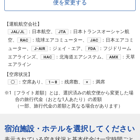
便を変更する
【運航航空会社】
：日本航空、
：日本トランスオーシャン航
JAL/JL
JTA
空、
：琉球エアコミューター、
：日本エアコミ
RAC
JAC
ューター、
：ジェイ・エア、
：フジドリーム
J-AIR
FDA
エアラインズ、
：北海道エアシステム、
：天草
HAC
AMX
エアライン
【空席状況】
：空席あり、
：残席数、
：満席
〇
1～8
×
※1［フライト差額］とは、選択済みの航空便から変更した場
合の旅行代金（おとな1人あたり）の差額
（一部、旅行代金の差額と異なる場合があります）
宿泊施設・ホテルを選択してください
表示されている空き状況と基本代金は一定時間ごと