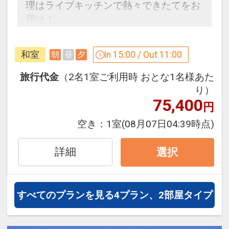
理はライブキッチンで熱々できたてをお
届け！
自然豊かな山脈や渓流を感じさせる大浴
場や客室、ラウンジで鬼怒川温泉の魅力
和室
In 15:00 / Out 11:00
朝
昼
夕
を堪能！
旅行代金
（2名1室ご利用時 おとな1名様あた
設定期間：2026年4月1日～2027年3月
り）
75,400
31日
円
インターネットコース番号：DP-1-
空き：
1室
(08月07日04:39時点)
17300205
詳細
選択
すべてのプランを見る
4プラン、2部屋タイプ