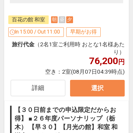
３０日前までのご予約でお得に宿泊！
【早３０割】
百花の館 和室
朝
昼
夕
早期予約限定！３０日前までのご予約が
お得です。
In 15:00 / Out 11:00
早期がお得
※本プランは３０日前までの受付限定で
旅行代金
（2名1室ご利用時 おとな1名様あた
す。
り）
２９日前以降の宿泊条件の変更（部屋、
76,200
円
人数、おとな・こどもの内訳、食事条
件・内容 等）はできません。
空き：
2室
(08月07日04:39時点)
ここがポイント！
詳細
選択
●夕食時、ソフトドリンク飲み放題付
【３０日前までの申込限定だからお
※旅行代金に含まれます。
得】 ■２６年度パーソナリップ（栃
木） 【早３０】【月光の館】和室 和
設定期間：2026年4月1日～2027年3月