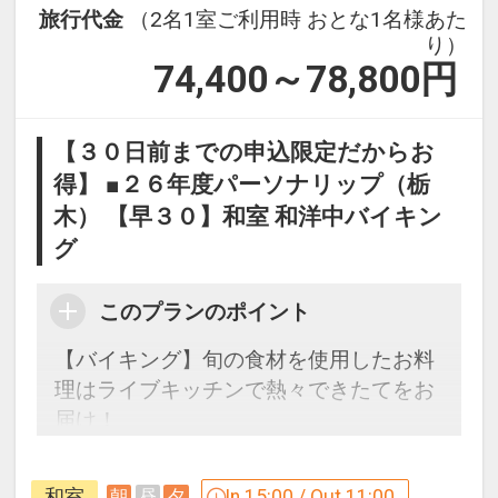
旅行代金
（2名1室ご利用時 おとな1名様あた
り）
74,400～78,800
円
【３０日前までの申込限定だからお
得】 ■２６年度パーソナリップ（栃
木） 【早３０】和室 和洋中バイキン
グ
このプランのポイント
【バイキング】旬の食材を使用したお料
理はライブキッチンで熱々できたてをお
届け！
自然豊かな山脈や渓流を感じさせる大浴
場や客室、ラウンジで鬼怒川温泉の魅力
和室
In 15:00 / Out 11:00
朝
昼
夕