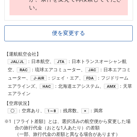
い。
便を変更する
【運航航空会社】
：日本航空、
：日本トランスオーシャン航
JAL/JL
JTA
空、
：琉球エアコミューター、
：日本エアコミ
RAC
JAC
ューター、
：ジェイ・エア、
：フジドリーム
J-AIR
FDA
エアラインズ、
：北海道エアシステム、
：天草
HAC
AMX
エアライン
【空席状況】
：空席あり、
：残席数、
：満席
〇
1～8
×
※1［フライト差額］とは、選択済みの航空便から変更した場
合の旅行代金（おとな1人あたり）の差額
（一部、旅行代金の差額と異なる場合があります）